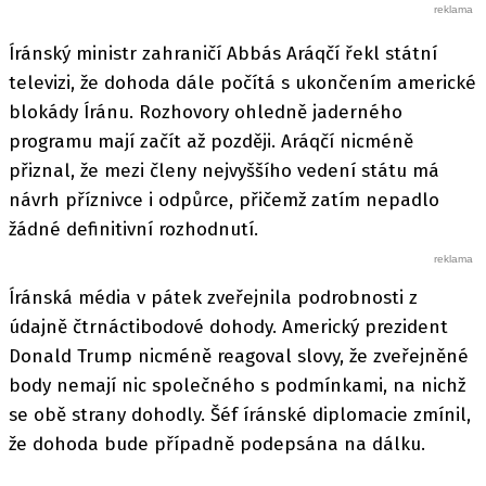
Íránský ministr zahraničí Abbás Aráqčí řekl státní
televizi, že dohoda dále počítá s ukončením americké
blokády Íránu. Rozhovory ohledně jaderného
programu mají začít až později. Aráqčí nicméně
přiznal, že mezi členy nejvyššího vedení státu má
návrh příznivce i odpůrce, přičemž zatím nepadlo
žádné definitivní rozhodnutí.
Íránská média v pátek zveřejnila podrobnosti z
údajně čtrnáctibodové dohody. Americký prezident
Donald Trump nicméně reagoval slovy, že zveřejněné
body nemají nic společného s podmínkami, na nichž
se obě strany dohodly. Šéf íránské diplomacie zmínil,
že dohoda bude případně podepsána na dálku.