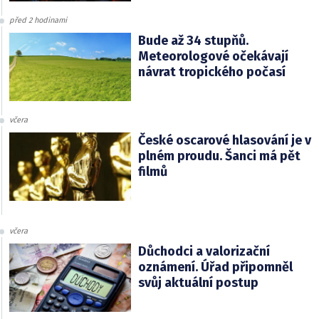
před 2 hodinami
Bude až 34 stupňů.
Meteorologové očekávají
návrat tropického počasí
včera
České oscarové hlasování je v
plném proudu. Šanci má pět
filmů
včera
Důchodci a valorizační
oznámení. Úřad připomněl
svůj aktuální postup