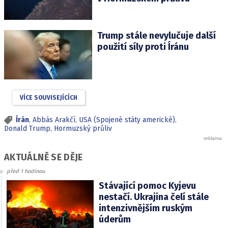
Trump stále nevylučuje další
použití síly proti Íránu
VÍCE SOUVISEJÍCÍCH
Írán
,
Abbás Arakčí
,
USA (Spojené státy americké)
,
Donald Trump
,
Hormuzský průliv
AKTUÁLNĚ SE DĚJE
před 1 hodinou
Stávající pomoc Kyjevu
nestačí. Ukrajina čelí stále
intenzivnějším ruským
úderům