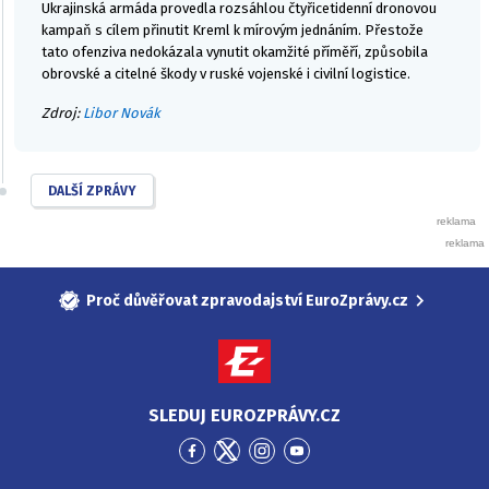
Ukrajinská armáda provedla rozsáhlou čtyřicetidenní dronovou
kampaň s cílem přinutit Kreml k mírovým jednáním. Přestože
tato ofenziva nedokázala vynutit okamžité příměří, způsobila
obrovské a citelné škody v ruské vojenské i civilní logistice.
Zdroj:
Libor Novák
DALŠÍ ZPRÁVY
Proč důvěřovat zpravodajství EuroZprávy.cz
SLEDUJ EUROZPRÁVY.CZ
Přejít
Přejít
Přejít
Přejít
na
na
na
na