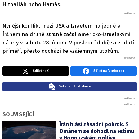
Hizballáh nebo Hamás.
Nynější konflikt mezi USA a Izraelem na jedné a
Íránem na druhé straně začal americko-izraelskými
nálety v sobotu 28. února. V poslední době sice platí
příměří, přesto dochází ke vzájemným útokům.
Sdílet na X
Sdílet na Facebooku
Vstoupit do diskuze
SOUVISEJÍCÍ
Írán hlásí zásadní pokrok. S
Ománem se dohodl na režimu
v Hormuzském průlivu