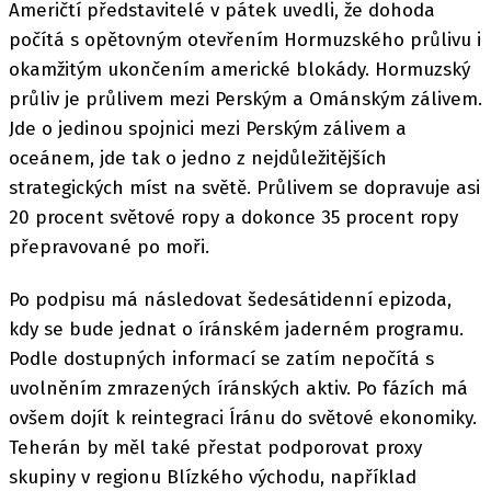
Američtí představitelé v pátek uvedli, že dohoda
počítá s opětovným otevřením Hormuzského průlivu i
okamžitým ukončením americké blokády. Hormuzský
průliv je průlivem mezi Perským a Ománským zálivem.
Jde o jedinou spojnici mezi Perským zálivem a
oceánem, jde tak o jedno z nejdůležitějších
strategických míst na světě. Průlivem se dopravuje asi
20 procent světové ropy a dokonce 35 procent ropy
přepravované po moři.
Po podpisu má následovat šedesátidenní epizoda,
kdy se bude jednat o íránském jaderném programu.
Podle dostupných informací se zatím nepočítá s
uvolněním zmrazených íránských aktiv. Po fázích má
ovšem dojít k reintegraci Íránu do světové ekonomiky.
Teherán by měl také přestat podporovat proxy
skupiny v regionu Blízkého východu, například