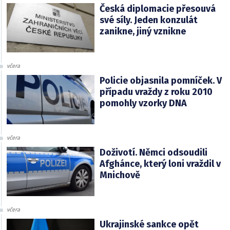
Česká diplomacie přesouvá
své síly. Jeden konzulát
zanikne, jiný vznikne
včera
Policie objasnila pomníček. V
případu vraždy z roku 2010
pomohly vzorky DNA
včera
Doživotí. Němci odsoudili
Afghánce, který loni vraždil v
Mnichově
včera
Ukrajinské sankce opět