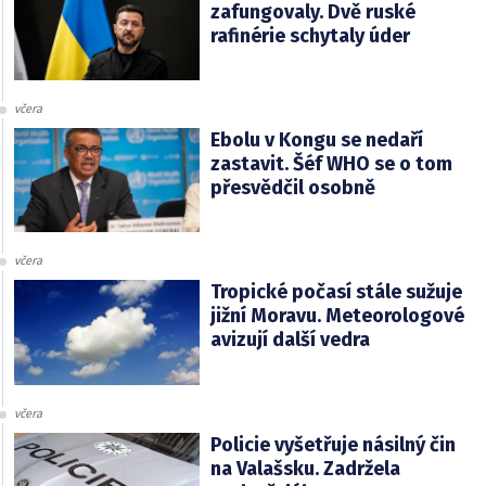
zafungovaly. Dvě ruské
rafinérie schytaly úder
včera
Ebolu v Kongu se nedaří
zastavit. Šéf WHO se o tom
přesvědčil osobně
včera
Tropické počasí stále sužuje
jižní Moravu. Meteorologové
avizují další vedra
včera
Policie vyšetřuje násilný čin
na Valašsku. Zadržela