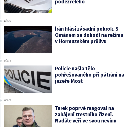
podezřelého
včera
Írán hlásí zásadní pokrok. S
Ománem se dohodl na režimu
v Hormuzském průlivu
včera
Policie našla tělo
pohřešovaného při pátrání na
jezeře Most
včera
Turek poprvé reagoval na
zahájení trestního řízení.
Nadále věří ve svou nevinu