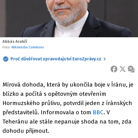
Abbás Arakčí
Foto:
Wikimedia Commons
Proč důvěřovat zpravodajství EuroZprávy.cz
FACEBOOK
X
ZPR
Mírová dohoda, která by ukončila boje v Íránu, je
blízko a počítá s opětovným otevřením
Hormuzského průlivu, potvrdil jeden z íránských
představitelů. Informovala o tom
BBC
. V
Teheránu ale stále nepanuje shoda na tom, zda
dohodu přijmout.