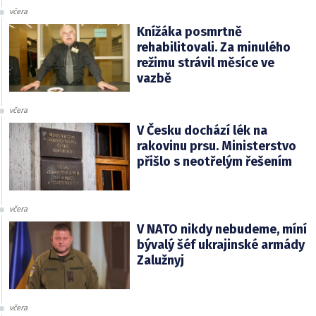
včera
Knížáka posmrtně
rehabilitovali. Za minulého
režimu strávil měsíce ve
vazbě
včera
V Česku dochází lék na
rakovinu prsu. Ministerstvo
přišlo s neotřelým řešením
včera
V NATO nikdy nebudeme, míní
bývalý šéf ukrajinské armády
Zalužnyj
včera