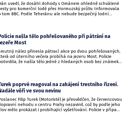
Írán uvedl, že dosáhl dohody s Ománem ohledně schválené
cesty pro komerční lodě přes Hormuzský průliv. Informovala
o tom BBC. Podle Teheránu ale nebude bezpečný lodní
provoz zcela zaručen kvůli aktivitám Američanů.
Policie našla tělo pohřešovaného při pátrání na
jezeře Most
Smutný nález přinesla pátrací akce po dvou pohřešovaných,
která od úterního večera probíhá na jezeru Most. Policie
potvrdila, že našla tělo jedné z hledaných osob bez známek
života. Pátrání po druhém člověku pokračuje.
Turek poprvé reagoval na zahájení trestního řízení.
Nadále věří ve svou nevinu
Poslanec Filip Turek (Motoristé) je přesvědčen, že červencovou
dopravní nehodu v centru Prahy nezavinil, což by podle jeho
slov mělo prokázat i probíhající vyšetřování. Policie v případu
zahájila trestní řízení a zároveň nařídila znalecké zkoumání.
Nikdo zatím nebyl obviněn.