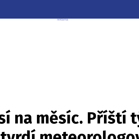
í na měsíc. Příští 
, tvrdí meteorologo