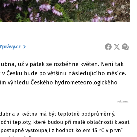
Zprávy.cz
FACEBOOK
X
ZPRÁ
dubna, už v pátek se rozběhne květen. Není tak
ak v Česku bude po většinu následujícího měsíce.
čním výhledu Českého hydrometeorologického
 dubna a května má být teplotně podprůměrný.
noční teploty, které budou při malé oblačnosti klesat
postupně vystoupají z hodnot kolem 15 °C v první