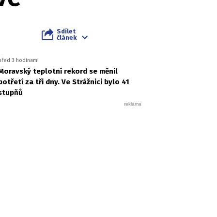
Sdílet
článek
před 3 hodinami
Moravský teplotní rekord se měnil
potřetí za tři dny. Ve Strážnici bylo 41
stupňů