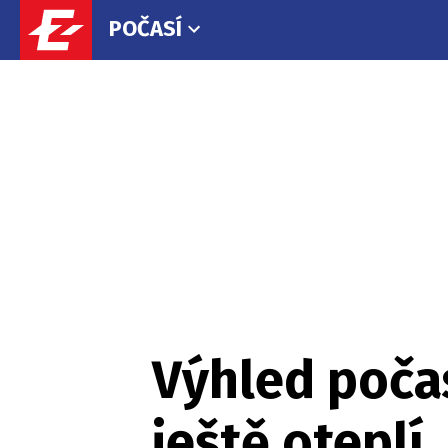
POČASÍ
Výhled počas
ještě oteplí