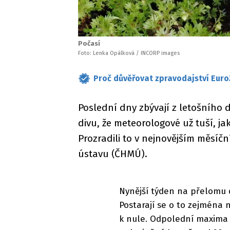
Počasí
Foto: Lenka Opálková / INCORP images
Proč důvěřovat zpravodajství Euro
Poslední dny zbývají z letošního 
divu, že meteorologové už tuší, j
Prozradili to v nejnovějším měsí
ústavu (ČHMÚ).
Nynější týden na přelomu
Postarají se o to zejména 
k nule. Odpolední maxima 