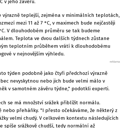
C v jeho závěru.
 výrazně teplejší, zejména v minimálních teplotách,
rozmezí mezi 11 až 7 °C, v maximech bude nejčastěji
°C. V dlouhodobém průměru se tak budeme
álem. Teplota ve dvou dalších týdnech zůstane
svým teplotním průběhem vrátí k dlouhodobému
ogové v nejnovějším výhledu.
nto týden podobně jako čtyři předchozí výrazně
ůbec nevyskytnou nebo jich bude velmi málo v
ěk v samotném závěru týdne," podotkli experti.
ech se má množství srážek přiblížit normálu.
ě nebo přeháňky. "I přesto očekáváme, že některý z
žky velmi chudý. V celkovém kontextu následujících
 spíše srážkově chudší, tedy normální až