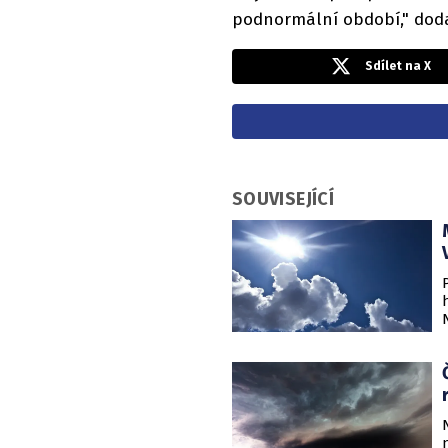
podnormální období," dod
Sdílet na X
SOUVISEJÍCÍ