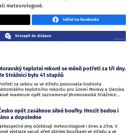
ali meteorologové.
Sdílet na Facebooku
Vstoupit do diskuze
Moravský teplotní rekord se měnil potřetí za tři dny.
Ve Strážnici bylo 41 stupňů
Potřetí za sebou se ve středu posouvala hodnota
historického teplotního rekordu pro území Moravy a Slezska.
Nové maximum opět zaznamenal jihomoravská Strážnice.
Vyvrcholila tak nynější vlna veder, v dalších dnech se
ochladí.
Česko opět zasáhnou silné bouřky. Hrozit budou i
ráno a dopoledne
Nebezpečné jevy očekávají meteorologové i dnes a zítra. V
nové výstraze varují před silnými bouřkami ve středu a ve