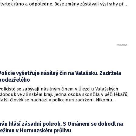
čtvrtek ráno a odpoledne. Beze změny zůstávají výstrahy před
vysokými teplotami a rizikem vzniku a šíření požárů.
Policie vyšetřuje násilný čin na Valašsku. Zadržela
podezřelého
Policisté se zabývají násilným činem v Újezd u Valašských
Klobouk ve Zlínském kraji. Jedna osoba skončila v péči lékařů,
další člověk se nachází v policejním zadržení. Nikomu
nehrozí žádné nebezpečí.
Írán hlásí zásadní pokrok. S Ománem se dohodl na
režimu v Hormuzském průlivu