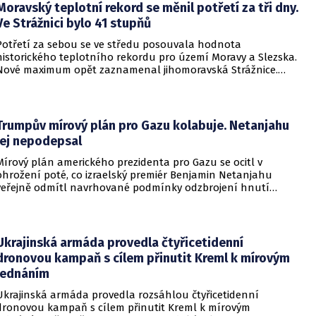
Moravský teplotní rekord se měnil potřetí za tři dny.
Ve Strážnici bylo 41 stupňů
Potřetí za sebou se ve středu posouvala hodnota
historického teplotního rekordu pro území Moravy a Slezska.
Nové maximum opět zaznamenal jihomoravská Strážnice.
Vyvrcholila tak nynější vlna veder, v dalších dnech se
ochladí.
Trumpův mírový plán pro Gazu kolabuje. Netanjahu
jej nepodepsal
Mírový plán amerického prezidenta pro Gazu se ocitl v
ohrožení poté, co izraelský premiér Benjamin Netanjahu
veřejně odmítl navrhované podmínky odzbrojení hnutí
Hamás. Zatímco šéf Bílého domu dříve tvrdil, že Izrael je s
předběžnou dohodou spokojen, izraelská vláda dala jasně
najevo, že finální text nepodepsala.
Ukrajinská armáda provedla čtyřicetidenní
dronovou kampaň s cílem přinutit Kreml k mírovým
jednáním
Ukrajinská armáda provedla rozsáhlou čtyřicetidenní
dronovou kampaň s cílem přinutit Kreml k mírovým