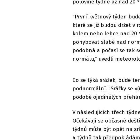
polovině týdne až nad 20 °
"První květnový týden bude
které se již budou držet v 
kolem nebo lehce nad 20 
pohybovat slabě nad norm
podobná a počasí se tak 
normálu," uvedli meteorol
Co se týká srážek, bude te
podnormální. "Srážky se v
podobě ojedinělých přehán
V následujících třech týdn
Očekávají se občasné dešt
týdnů může být opět na srá
4 týdnů tak předpokládáme