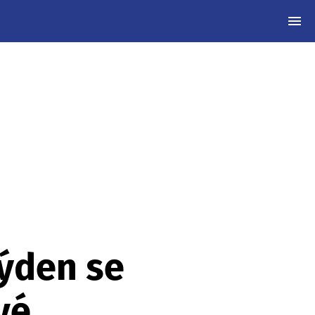
MEN
týden se
vé