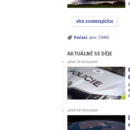
VÍCE SOUVISEJÍCÍCH
Počasí
,
Jaro
,
ČHMÚ
AKTUÁLNĚ SE DĚJE
před 16 minutami
před 58 minutami