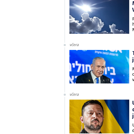
včera
včera