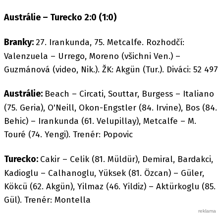
Austrálie – Turecko 2:0 (1:0)
Branky:
27. Irankunda, 75. Metcalfe. Rozhodčí:
Valenzuela – Urrego, Moreno (všichni Ven.) –
Guzmánová (video, Nik.). ŽK: Akgün (Tur.). Diváci: 52 497
Austrálie:
Beach – Circati, Souttar, Burgess – Italiano
(75. Geria), O'Neill, Okon-Engstler (84. Irvine), Bos (84.
Behic) – Irankunda (61. Velupillay), Metcalfe – M.
Touré (74. Yengi). Trenér: Popovic
Turecko:
Cakir – Celik (81. Müldür), Demiral, Bardakci,
Kadioglu – Calhanoglu, Yüksek (81. Özcan) – Güler,
Kökcü (62. Akgün), Yilmaz (46. Yildiz) – Aktürkoglu (85.
Gül). Trenér: Montella