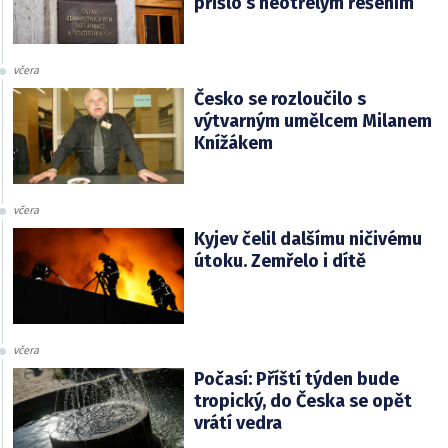
přišlo s neotřelým řešením
včera
Česko se rozloučilo s
výtvarným umělcem Milanem
Knížákem
včera
Kyjev čelil dalšímu ničivému
útoku. Zemřelo i dítě
včera
Počasí: Příští týden bude
tropický, do Česka se opět
vrátí vedra