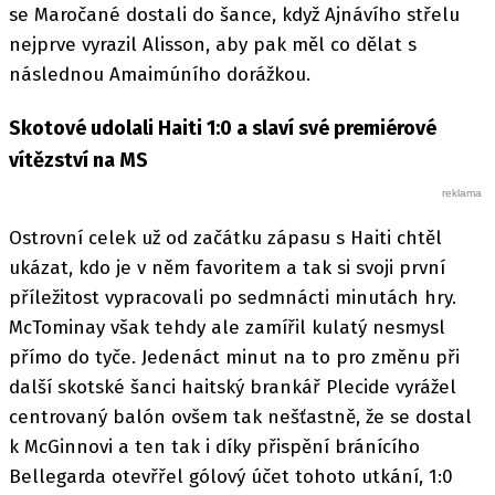
se Maročané dostali do šance, když Ajnávího střelu
nejprve vyrazil Alisson, aby pak měl co dělat s
následnou Amaimúního dorážkou.
Skotové udolali Haiti 1:0 a slaví své premiérové
vítězství na MS
Ostrovní celek už od začátku zápasu s Haiti chtěl
ukázat, kdo je v něm favoritem a tak si svoji první
příležitost vypracovali po sedmnácti minutách hry.
McTominay však tehdy ale zamířil kulatý nesmysl
přímo do tyče. Jedenáct minut na to pro změnu při
další skotské šanci haitský brankář Plecide vyrážel
centrovaný balón ovšem tak nešťastně, že se dostal
k McGinnovi a ten tak i díky přispění bránícího
Bellegarda otevřřel gólový účet tohoto utkání, 1:0