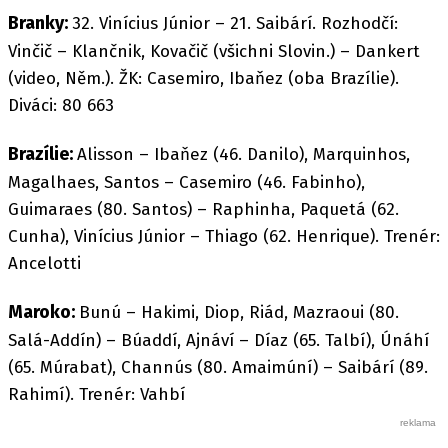
Branky:
32. Vinícius Júnior – 21. Saibárí. Rozhodčí:
Vinčič – Klančnik, Kovačič (všichni Slovin.) – Dankert
(video, Něm.). ŽK: Casemiro, Ibaňez (oba Brazílie).
Diváci: 80 663
Brazílie:
Alisson – Ibaňez (46. Danilo), Marquinhos,
Magalhaes, Santos – Casemiro (46. Fabinho),
Guimaraes (80. Santos) – Raphinha, Paquetá (62.
Cunha), Vinícius Júnior – Thiago (62. Henrique). Trenér:
Ancelotti
Maroko:
Bunú – Hakimi, Diop, Riád, Mazraoui (80.
Salá-Addín) – Búaddí, Ajnáví – Díaz (65. Talbí), Únáhí
(65. Múrabat), Channús (80. Amaimúní) – Saibárí (89.
Rahimí). Trenér: Vahbí