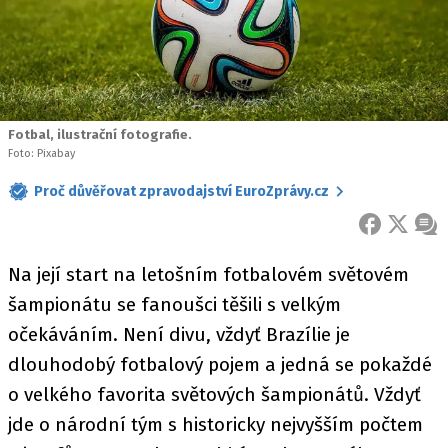
Fotbal, ilustrační fotografie.
Foto: Pixabay
Proč důvěřovat zpravodajství EuroZprávy.cz
FACEBOOK
X
ZPR
Na její start na letošním fotbalovém světovém
šampionátu se fanoušci těšili s velkým
očekáváním. Není divu, vždyť Brazílie je
dlouhodobý fotbalový pojem a jedná se pokaždé
o velkého favorita světových šampionátů. Vždyť
jde o národní tým s historicky nejvyšším počtem