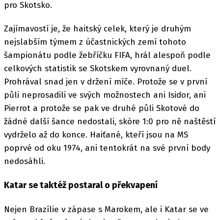
pro Skotsko.
Zajímavostí je, že haitský celek, který je druhým
nejslabším týmem z účastnických zemí tohoto
šampionátu podle žebříčku FIFA, hrál alespoň podle
celkových statistik se Skotskem vyrovnaný duel.
Prohrával snad jen v držení míče. Protože se v první
půli neprosadili ve svých možnostech ani Isidor, ani
Pierrot a protože se pak ve druhé půli Skotové do
žádné další šance nedostali, skóre 1:0 pro ně naštěstí
vydrželo až do konce. Haiťané, kteří jsou na MS
poprvé od oku 1974, ani tentokrát na své první body
nedosáhli.
Katar se taktéž postaral o překvapení
Nejen Brazílie v zápase s Marokem, ale i Katar se ve