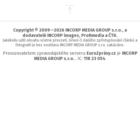
Přejít
na
začátek
stránky
Copyright © 2009—2026 INCORP MEDIA GROUP s.r.o., a
dodavatelé INCORP images, Profimedia a ČTK.
Jakékoliv užití obsahu včetně převzetí, šíření či dalšího zpřístupňování článků a
fotografií je bez souhlasu INCORP MEDIA GROUP s.r.o. zakázáno.
Provozovatelem zpravodajského serveru
EuroZprávy.cz
je
INCORP
MEDIA GROUP s.r.o.
, IC:
118 23 054
.