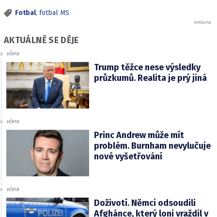
Fotbal
,
fotbal MS
AKTUÁLNĚ SE DĚJE
včera
Trump těžce nese výsledky
průzkumů. Realita je prý jiná
včera
Princ Andrew může mít
problém. Burnham nevylučuje
nové vyšetřování
včera
Doživotí. Němci odsoudili
Afghánce, který loni vraždil v