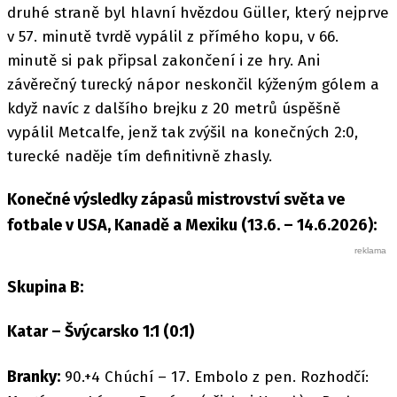
druhé straně byl hlavní hvězdou Güller, který nejprve
v 57. minutě tvrdě vypálil z přímého kopu, v 66.
minutě si pak připsal zakončení i ze hry. Ani
závěrečný turecký nápor neskončil kýženým gólem a
když navíc z dalšího brejku z 20 metrů úspěšně
vypálil Metcalfe, jenž tak zvýšil na konečných 2:0,
turecké naděje tím definitivně zhasly.
Konečné výsledky zápasů mistrovství světa ve
fotbale v USA, Kanadě a Mexiku (13.6. – 14.6.2026):
Skupina B:
Katar – Švýcarsko 1:1 (0:1)
Branky:
90.+4 Chúchí – 17. Embolo z pen. Rozhodčí: