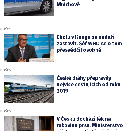
Mnichově
včera
Ebolu v Kongu se nedaří
zastavit. Šéf WHO se o tom
přesvědčil osobně
včera
České dráhy přepravily
nejvíce cestujících od roku
2019
včera
V Česku dochází lék na
rakovinu prsu. Ministerstvo