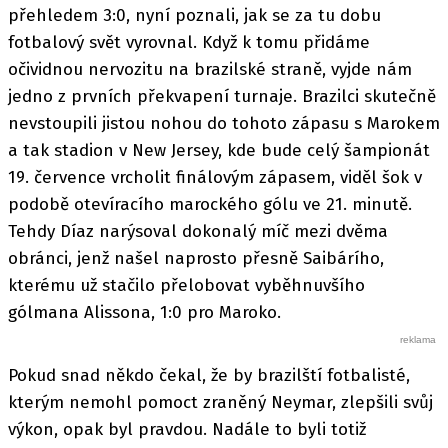
přehledem 3:0, nyní poznali, jak se za tu dobu
fotbalový svět vyrovnal. Když k tomu přidáme
očividnou nervozitu na brazilské straně, vyjde nám
jedno z prvních překvapení turnaje. Brazilci skutečně
nevstoupili jistou nohou do tohoto zápasu s Marokem
a tak stadion v New Jersey, kde bude celý šampionát
19. července vrcholit finálovým zápasem, viděl šok v
podobě otevíracího marockého gólu ve 21. minutě.
Tehdy Díaz narýsoval dokonalý míč mezi dvěma
obránci, jenž našel naprosto přesně Saibárího,
kterému už stačilo přelobovat vyběhnuvšího
gólmana Alissona, 1:0 pro Maroko.
Pokud snad někdo čekal, že by brazilští fotbalisté,
kterým nemohl pomoct zraněný Neymar, zlepšili svůj
výkon, opak byl pravdou. Nadále to byli totiž