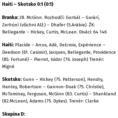
Haiti – Skotsko 0:1 (0:1)
Branka:
28. McGinn. Rozhodčí: Gorbál – Gurárí,
Zerhúní (všichni Alž.) – Dhafer (S.Arábie). ŽK:
Bellegarde – Hickey, Curtis, McLean. Diváci: 64 146
Haiti:
Placide – Arcus, Adé, Delcroix, Expérience –
Deedson (61. Casimir), Jacques, Bellegarde, Providence
(85. Fortuné) – Pierrot, Isidor (76. Joseph) Trenér:
Migné
Skotsko:
Gunn – Hickey (75. Patterson), Hendry,
Hanley, Robertson – Gannon-Doak (75. Christie),
McTominay, Ferguson, McGinn (83. Curtis) – Shankland
(82.McLean), Adams (75. Dykes). Trenér: Clarke
Skupina D: