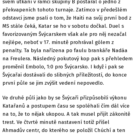
svém utkání v rámci skupiny B postaral o jedno z
překvapeních tohoto turnaje. Zatímco v předešlém
odstavci jsme psali o tom, že Haiti na svůj první bod z
MS stále čeká, Katar se ho v sobotu dočkal. Duel s
favorizovaným Švýcarskem však ale pro něj nezačal
nejlépe, neboť v 17. minutě prohrával gólem z
penalty. Ta byla nařízena po faulu brankáře Nadáa
na Freulera. Následný pokutový kop pak s přehledem
proměnil Embolo, 1:0 pro Švýcarsko. I když i pak se
Švýcařai dostávali do slibných příležitostí, do konce
první půle se jim zvýšit vedení nepovedlo.
Ve druhé půli jako by se Švýcaři přizpůsobili výkonu
Katařanů a postupem času se spoléhali čím dál více
na to, že to nějak ukopou. A tak musel přijít zákonitě
trest. Ve čtvrté minutě nastavení totiž přišel
Ahmadův centr, do kterého se položil Chúchí a ten