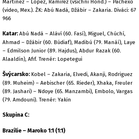
Martínez – López, Ramírez (všichni Hond.) – Pachexo
(video, Mex.). ŽK: Abú Nadá, Džábir – Zakaria. Diváci: 67
966
Katar:
Abú Nadá – Aláví (60. Fasí), Miguel, Chúchí,
Ahmad – Džábir (60. Búdiaf), Madibú (79. Manáí), Laye
– Edmilson Junior (89. Hajdus), Abdur Razak (60.
Alaaldín), Afif. Trenér: Lopetegui
Švýcarsko:
Kobel – Zakaria, Elvedi, Akanji, Rodriguez
(89. Muheim) – Aebischer (65. Rieder), Xhaka, Freuler
(89. Jashari) – Ndoye (65. Manzambi), Embolo, Vargas
(79. Amdouni). Trenér: Yakin
Skupina C:
Brazílie – Maroko 1:1 (1:1)