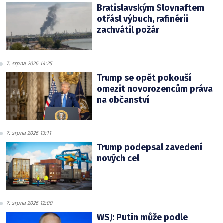
Bratislavským Slovnaftem
otřásl výbuch, rafinérii
zachvátil požár
7. srpna 2026 14:25
Trump se opět pokouší
omezit novorozencům práva
na občanství
7. srpna 2026 13:11
Trump podepsal zavedení
nových cel
7. srpna 2026 12:00
WSJ: Putin může podle