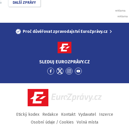
DALŠÍ ZPRÁVY
Proč důvěřovat zpravodajství EuroZprávy.cz
SLEDUJ EUROZPRÁVY.CZ
Přejít
Přejít
Přejít
Přejít
na
na
na
na
Facebook
Twitter
Instagram
YouTube
EuroZprávy.cz
Etický kodex
Redakce
Kontakt
Vydavatel
Inzerce
Osobní údaje / Cookies
Volná místa