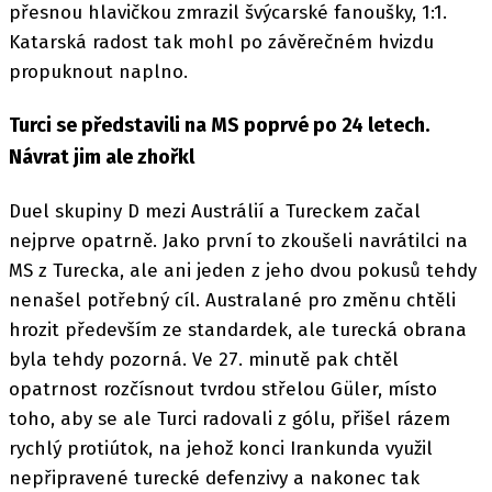
přesnou hlavičkou zmrazil švýcarské fanoušky, 1:1.
Katarská radost tak mohl po závěrečném hvizdu
propuknout naplno.
Turci se představili na MS poprvé po 24 letech.
Návrat jim ale zhořkl
Duel skupiny D mezi Austrálií a Tureckem začal
nejprve opatrně. Jako první to zkoušeli navrátilci na
MS z Turecka, ale ani jeden z jeho dvou pokusů tehdy
nenašel potřebný cíl. Australané pro změnu chtěli
hrozit především ze standardek, ale turecká obrana
byla tehdy pozorná. Ve 27. minutě pak chtěl
opatrnost rozčísnout tvrdou střelou Güler, místo
toho, aby se ale Turci radovali z gólu, přišel rázem
rychlý protiútok, na jehož konci Irankunda využil
nepřipravené turecké defenzivy a nakonec tak