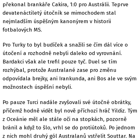
překonal brankáře Cakira, 1:0 pro Austrálii. Teprve
devatenáctiletý útočník se mimochodem stal
nejmladším úspěšným kanonýrem v historii
fotbalových MS.
Pro Turky to byl budíček a snažili se čím dál více o
útočení a rozhodně nebyli daleko od vyrovnání.
Bardakci však ale trefil pouze tyč. Duel se tím
rozhýbal, protože Australané zase pro změnu
odpovídala brejky, ani Irankunda, ani Bos ale ve svým
možnostech úspěšní nebyli.
Po pauze Turci nadále zvyšovali své útočné obrátky,
přičemž hodně vidět byl nově příchozí hráč Yildiz. Tým
z Oceánie měl ale stále oči na stopkách, pozorně
bránil a když to šlo, vrhl se do protiútoků. Po jednom
z nich mohl druhý gól Australanů vstřelit Souttar. Na