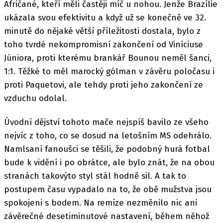
Afričané, kteří měli častěji míč u nohou. Jenže Brazílie
ukázala svou efektivitu a když už se konečně ve 32.
minutě do nějaké větší příležitosti dostala, bylo z
toho tvrdé nekompromisní zakončení od Viníciuse
Júniora, proti kterému brankář Bounou neměl šanci,
1:1. Těžké to měl marocký gólman v závěru poločasu i
proti Paquetovi, ale tehdy proti jeho zakončení ze
vzduchu odolal.
Úvodní dějství tohoto mače nejspíš bavilo ze všeho
nejvíc z toho, co se dosud na letošním MS odehrálo.
Namlsaní fanoušci se těšili, že podobný hurá fotbal
bude k vidění i po obrátce, ale bylo znát, že na obou
stranách takovýto styl stál hodně sil. A tak to
postupem času vypadalo na to, že obě mužstva jsou
spokojeni s bodem. Na remíze nezměnilo nic ani
závěrečné desetiminutové nastavení, během něhož