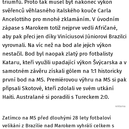
triumfů. Proto tak musel být nakonec výkon
svěřenců věhlasného italského kouče Carla
Ancelottiho pro mnohé zklamáním. V úvodním
zápase s Marokem totiž nejprve vedli Afričané,
aby pak přeci jen díky Viníciusovi Júniorovi Brazilci
vyrovnali. Na víc než na bod ale jejich výkon
nestačil. Bod byl naopak zlatý pro fotbalisty
Kataru, kteří využili upadající výkon Švýcarska a v
samotném závěru získali gólem na 1:1 historicky
první bod na MS. Premiérovou výhru na MS si pak
připsali Skotové, kteří zdolali ve svém utkání
Haiti. Australané si poradili s Tureckem 2:0.
Zatímco na MS před dlouhými 28 lety fotbaloví
velikáni z Brazílie nad Marokem vyhráli celkem s