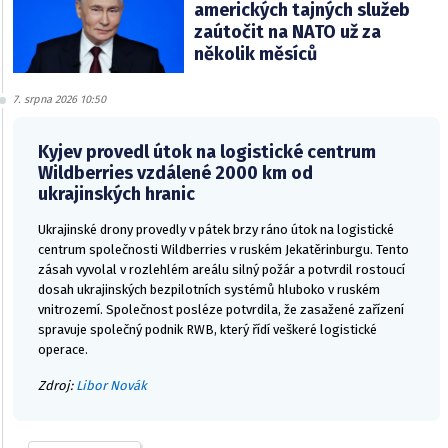
amerických tajných služeb
zaútočit na NATO už za
několik měsíců
7. srpna 2026 10:50
Kyjev provedl útok na logistické centrum
Wildberries vzdálené 2000 km od
ukrajinských hranic
Ukrajinské drony provedly v pátek brzy ráno útok na logistické
centrum společnosti Wildberries v ruském Jekatěrinburgu. Tento
zásah vyvolal v rozlehlém areálu silný požár a potvrdil rostoucí
dosah ukrajinských bezpilotních systémů hluboko v ruském
vnitrozemí. Společnost posléze potvrdila, že zasažené zařízení
spravuje společný podnik RWB, který řídí veškeré logistické
operace.
Zdroj:
Libor Novák