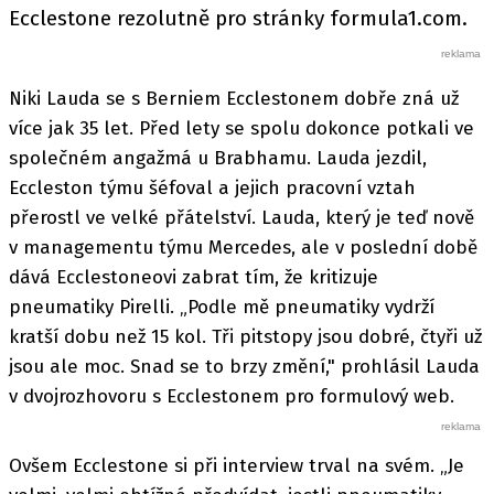
Ecclestone rezolutně pro stránky formula1.com.
Niki Lauda se s Berniem Ecclestonem dobře zná už
více jak 35 let. Před lety se spolu dokonce potkali ve
společném angažmá u Brabhamu. Lauda jezdil,
Eccleston týmu šéfoval a jejich pracovní vztah
přerostl ve velké přátelství. Lauda, který je teď nově
v managementu týmu Mercedes, ale v poslední době
dává Ecclestoneovi zabrat tím, že kritizuje
pneumatiky Pirelli. „Podle mě pneumatiky vydrží
kratší dobu než 15 kol. Tři pitstopy jsou dobré, čtyři už
jsou ale moc. Snad se to brzy změní," prohlásil Lauda
v dvojrozhovoru s Ecclestonem pro formulový web.
Ovšem Ecclestone si při interview trval na svém. „Je