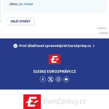
Zdroj:
Jan Hrabě
DALŠÍ ZPRÁVY
Proč důvěřovat zpravodajství EuroZprávy.cz
SLEDUJ EUROZPRÁVY.CZ
Přejít
Přejít
Přejít
Přejít
na
na
na
na
Facebook
Twitter
Instagram
YouTube
EuroZprávy.cz