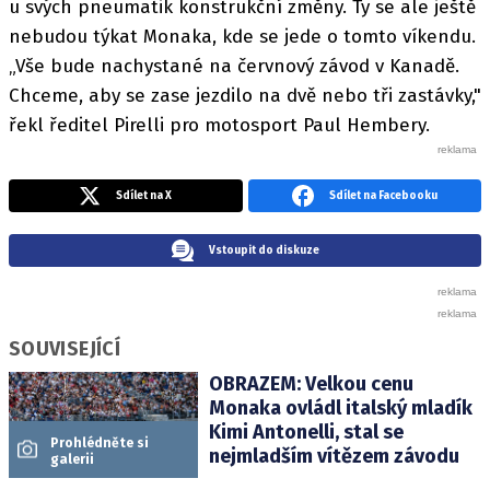
u svých pneumatik konstrukční změny. Ty se ale ještě
nebudou týkat Monaka, kde se jede o tomto víkendu.
„Vše bude nachystané na červnový závod v Kanadě.
Chceme, aby se zase jezdilo na dvě nebo tři zastávky,"
řekl ředitel Pirelli pro motosport Paul Hembery.
Sdílet na X
Sdílet na Facebooku
Vstoupit do diskuze
SOUVISEJÍCÍ
OBRAZEM: Velkou cenu
Monaka ovládl italský mladík
Kimi Antonelli, stal se
Prohlédněte si
nejmladším vítězem závodu
galerii