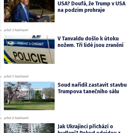
USA? Doufá, že Trump v USA
na podzim prohraje
před 3 hodinami
V Tanvaldu došlo k útoku
nožem. Tři lidé jsou zranění
před 5 hodinami
Soud nařídil zastavit stavbu
Trumpova tanečního sálu
před 6 hodinami
Jak Ukrajinci přichází o