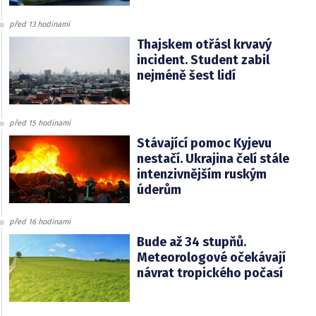
před 13 hodinami
Thajskem otřásl krvavý
incident. Student zabil
nejméně šest lidí
před 15 hodinami
Stávající pomoc Kyjevu
nestačí. Ukrajina čelí stále
intenzivnějším ruským
úderům
před 16 hodinami
Bude až 34 stupňů.
Meteorologové očekávají
návrat tropického počasí