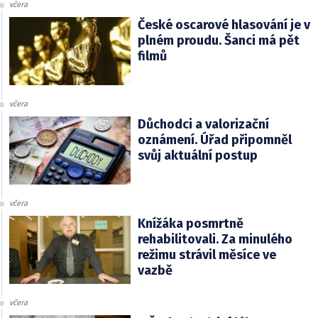
včera
České oscarové hlasování je v
plném proudu. Šanci má pět
filmů
včera
Důchodci a valorizační
oznámení. Úřad připomněl
svůj aktuální postup
včera
Knížáka posmrtně
rehabilitovali. Za minulého
režimu strávil měsíce ve
vazbě
včera