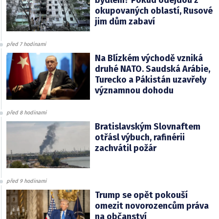
bydlení? Pokud odejdou z
okupovaných oblastí, Rusové
jim dům zabaví
před 7 hodinami
Na Blízkém východě vzniká
druhé NATO. Saudská Arábie,
Turecko a Pákistán uzavřely
významnou dohodu
před 8 hodinami
Bratislavským Slovnaftem
otřásl výbuch, rafinérii
zachvátil požár
před 9 hodinami
Trump se opět pokouší
omezit novorozencům práva
na občanství