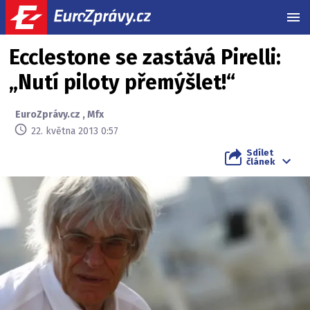
MEN
Ecclestone se zastává Pirelli:
„Nutí piloty přemýšlet!“
EuroZprávy.cz
,
Mfx
22. května 2013 0:57
Sdílet
článek