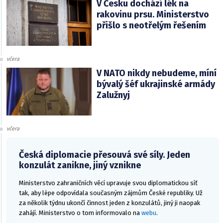
V Česku dochází lék na
rakovinu prsu. Ministerstvo
přišlo s neotřelým řešením
včera
V NATO nikdy nebudeme, míní
bývalý šéf ukrajinské armády
Zalužnyj
včera
Česká diplomacie přesouvá své síly. Jeden
konzulát zanikne, jiný vznikne
Ministerstvo zahraničních věcí upravuje svou diplomatickou síť
tak, aby lépe odpovídala současným zájmům České republiky. Už
za několik týdnu ukončí činnost jeden z konzulátů, jiný ji naopak
zahájí. Ministerstvo o tom informovalo na
webu
.