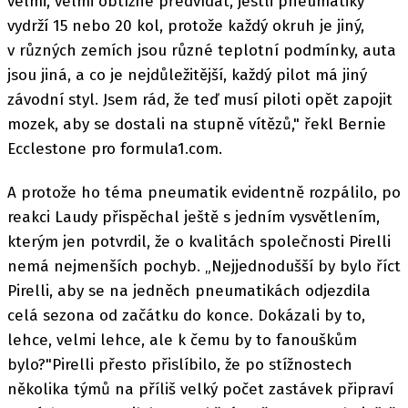
velmi, velmi obtížné předvídat, jestli pneumatiky
vydrží 15 nebo 20 kol, protože každý okruh je jiný,
v různých zemích jsou různé teplotní podmínky, auta
jsou jiná, a co je nejdůležitější, každý pilot má jiný
závodní styl. Jsem rád, že teď musí piloti opět zapojit
mozek, aby se dostali na stupně vítězů," řekl Bernie
Ecclestone pro formula1.com.
A protože ho téma pneumatik evidentně rozpálilo, po
reakci Laudy přispěchal ještě s jedním vysvětlením,
kterým jen potvrdil, že o kvalitách společnosti Pirelli
nemá nejmenších pochyb. „Nejjednodušší by bylo říct
Pirelli, aby se na jedněch pneumatikách odjezdila
celá sezona od začátku do konce. Dokázali by to,
lehce, velmi lehce, ale k čemu by to fanouškům
bylo?"Pirelli přesto přislíbilo, že po stížnostech
několika týmů na příliš velký počet zastávek připraví