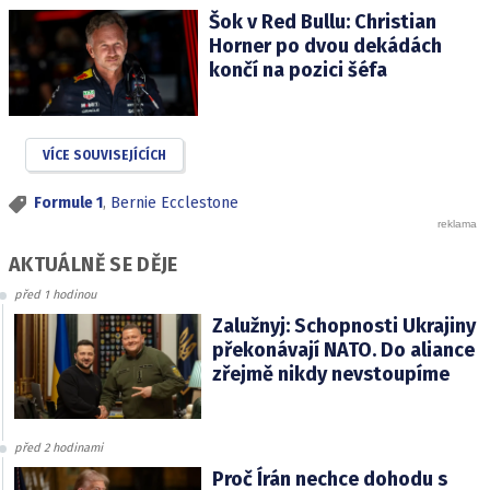
Šok v Red Bullu: Christian
Horner po dvou dekádách
končí na pozici šéfa
VÍCE SOUVISEJÍCÍCH
Formule 1
,
Bernie Ecclestone
AKTUÁLNĚ SE DĚJE
před 1 hodinou
Zalužnyj: Schopnosti Ukrajiny
překonávají NATO. Do aliance
zřejmě nikdy nevstoupíme
před 2 hodinami
Proč Írán nechce dohodu s