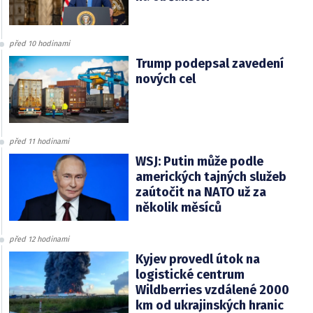
před 10 hodinami
Trump podepsal zavedení
nových cel
před 11 hodinami
WSJ: Putin může podle
amerických tajných služeb
zaútočit na NATO už za
několik měsíců
před 12 hodinami
Kyjev provedl útok na
logistické centrum
Wildberries vzdálené 2000
km od ukrajinských hranic