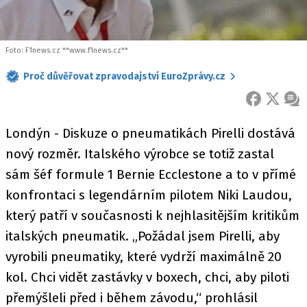
Foto: F1news.cz **www.f1news.cz**
Proč důvěřovat zpravodajství EuroZprávy.cz
FACEBOOK
X
ZPR
Londýn - Diskuze o pneumatikách Pirelli dostává
nový rozměr. Italského výrobce se totiž zastal
sám šéf formule 1 Bernie Ecclestone a to v přímé
konfrontaci s legendárním pilotem Niki Laudou,
který patří v současnosti k nejhlasitějším kritikům
italských pneumatik. „Požádal jsem Pirelli, aby
vyrobili pneumatiky, které vydrží maximálně 20
kol. Chci vidět zastávky v boxech, chci, aby piloti
přemýšleli před i během závodu,“ prohlásil