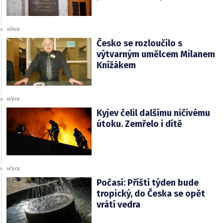
včera
Česko se rozloučilo s
výtvarným umělcem Milanem
Knížákem
včera
Kyjev čelil dalšímu ničivému
útoku. Zemřelo i dítě
včera
Počasí: Příští týden bude
tropický, do Česka se opět
vrátí vedra