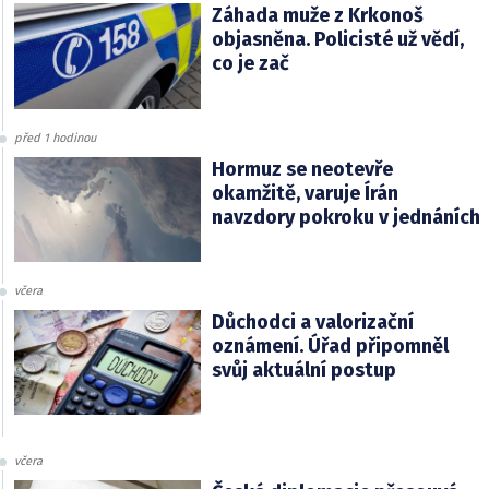
Záhada muže z Krkonoš
objasněna. Policisté už vědí,
co je zač
před 1 hodinou
Hormuz se neotevře
okamžitě, varuje Írán
navzdory pokroku v jednáních
včera
Důchodci a valorizační
oznámení. Úřad připomněl
svůj aktuální postup
včera