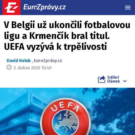
MEN
V Belgii už ukončili fotbalovou
ligu a Krmenčík bral titul.
UEFA vyzývá k trpělivosti
David Holub
,
EuroZprávy.cz
3. dubna 2020 10:40
Sdílet
článek