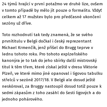
24 týmů hrající v první potažmo ve druhé lize, ovšem
v tomto případě by mělo jít pouze o formalitu. Vždyť
celkem až 17 mužstev bylo pro předčasné ukončení
sezóny už dříve.
Toto rozhodnutí tak tedy znamená, že se svého
prvnítitulu v Belgii dočkal i český reprezentant
Michael Krmenčík, jenž přišel do Brugg teprve v
lednu tohoto roku. Pro tohoto explzeňského
kanonýra je to tak do jeho sbírky další mistrovský
titul k těm třem, které získal ještě v dresu Viktorie
Plzeň, ve které mimo jiné opanoval i ligovou tabulku
střelců v sezóně 2017/18. V Belgii ale dosud ještě
neskóroval, za Bruggy nastoupil dosud totiž pouze k
sedmi zápasům z toho zasáhl do šesti ligových a do
jednoho pohárového.