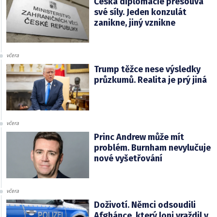
Česká diplomacie přesouvá
své síly. Jeden konzulát
zanikne, jiný vznikne
včera
Trump těžce nese výsledky
průzkumů. Realita je prý jiná
včera
Princ Andrew může mít
problém. Burnham nevylučuje
nové vyšetřování
včera
Doživotí. Němci odsoudili
Afghánce, který loni vraždil v