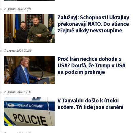
7. srpna 2026 22:04
Zalužnyj: Schopnosti Ukrajiny
překonávají NATO. Do aliance
zřejmě nikdy nevstoupíme
7. srpna 2026 20:55
Proč Írán nechce dohodu s
USA? Doufá, že Trump v USA
na podzim prohraje
7. srpna 2026 19:37
V Tanvaldu došlo k útoku
nožem. Tři lidé jsou zranění