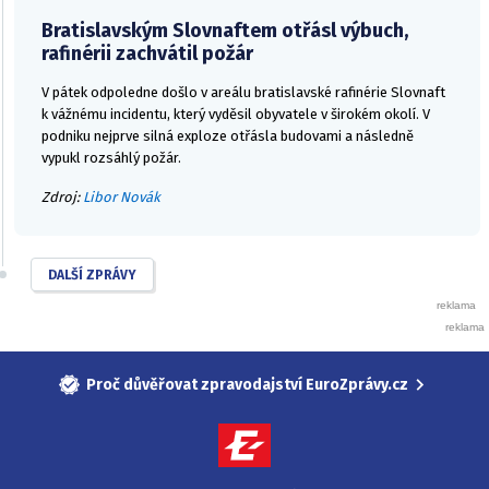
Bratislavským Slovnaftem otřásl výbuch,
rafinérii zachvátil požár
V pátek odpoledne došlo v areálu bratislavské rafinérie Slovnaft
k vážnému incidentu, který vyděsil obyvatele v širokém okolí. V
podniku nejprve silná exploze otřásla budovami a následně
vypukl rozsáhlý požár.
Zdroj:
Libor Novák
DALŠÍ ZPRÁVY
Proč důvěřovat zpravodajství EuroZprávy.cz