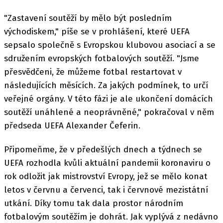
"Zastavení soutěží by mělo být posledním
východiskem," píše se v prohlášení, které UEFA
sepsalo společně s Evropskou klubovou asociací a se
sdružením evropských fotbalových soutěží. "Jsme
přesvědčeni, že můžeme fotbal restartovat v
následujících měsících. Za jakých podmínek, to určí
veřejné orgány. V této fázi je ale ukončení domácích
soutěží unáhlené a neoprávněné," pokračoval v něm
předseda UEFA Alexander Čeferin.
Připomeňme, že v předešlých dnech a týdnech se
UEFA rozhodla kvůli aktuální pandemii koronaviru o
rok odložit jak mistrovství Evropy, jež se mělo konat
letos v červnu a červenci, tak i červnové mezistátní
utkání. Díky tomu tak dala prostor národním
fotbalovým soutěžím je dohrát. Jak vyplývá z nedávno