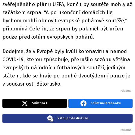
zvěřejněného plánu UEFA, končit by soutěže mohly až
začátkem srpna. "A po ukončení domácích lig
bychom mohli obnovit evropské pohárové soutěže,"
připomíná Čeferin, že srpen by pak měl být určen
pouze předkolům evropských pohárů.
Dodejme, že v Evropě byly kvůli koronaviru a nemoci
COVID-19, kterou způsobuje, přerušilo sezónu většina
evropských národních fotbalových soutěží, jediným
státem, kde se hraje po pouhé dvoutýdenní pauze je
v současnosti Bělorusko.
Sdílet na X
Sdílet na Facebooku
Vstoupit do diskuze