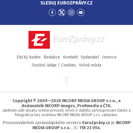
SLEDUJ EUROZPRÁVY.CZ
Přejít
Přejít
Přejít
Přejít
na
na
na
na
Facebook
Twitter
Instagram
YouTube
EuroZprávy.cz
Etický kodex
Redakce
Kontakt
Vydavatel
Inzerce
Osobní údaje / Cookies
Volná místa
Přejít
na
začátek
stránky
Copyright © 2009—2026 INCORP MEDIA GROUP s.r.o., a
dodavatelé INCORP images, Profimedia a ČTK.
Jakékoliv užití obsahu včetně převzetí, šíření či dalšího zpřístupňování článků a
fotografií je bez souhlasu INCORP MEDIA GROUP s.r.o. zakázáno.
Provozovatelem zpravodajského serveru
EuroZprávy.cz
je
INCORP
MEDIA GROUP s.r.o.
, IC:
118 23 054
.