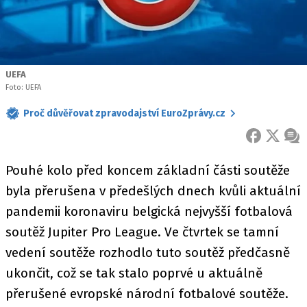
UEFA
Foto: UEFA
Proč důvěřovat zpravodajství EuroZprávy.cz
FACEBOOK
X
ZPR
Pouhé kolo před koncem základní části soutěže
byla přerušena v předešlých dnech kvůli aktuální
pandemii koronaviru belgická nejvyšší fotbalová
soutěž Jupiter Pro League. Ve čtvrtek se tamní
vedení soutěže rozhodlo tuto soutěž předčasně
ukončit, což se tak stalo poprvé u aktuálně
přerušené evropské národní fotbalové soutěže.