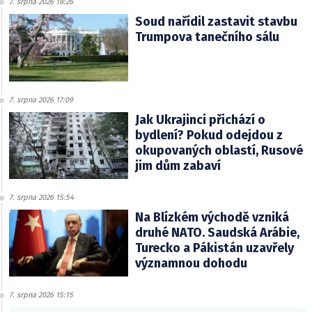
7. srpna 2026 18:26
Soud nařídil zastavit stavbu
Trumpova tanečního sálu
7. srpna 2026 17:09
Jak Ukrajinci přichází o
bydlení? Pokud odejdou z
okupovaných oblastí, Rusové
jim dům zabaví
7. srpna 2026 15:54
Na Blízkém východě vzniká
druhé NATO. Saudská Arábie,
Turecko a Pákistán uzavřely
významnou dohodu
7. srpna 2026 15:15