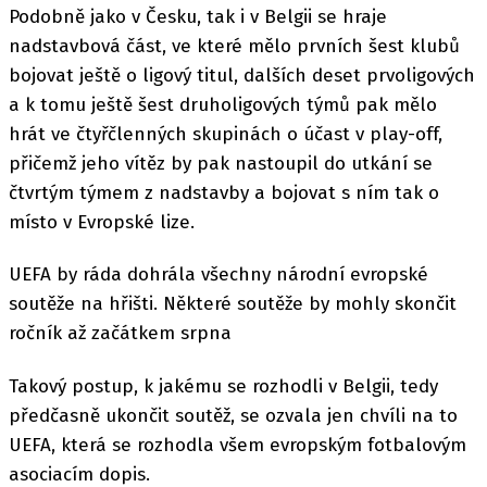
Podobně jako v Česku, tak i v Belgii se hraje
nadstavbová část, ve které mělo prvních šest klubů
bojovat ještě o ligový titul, dalších deset prvoligových
a k tomu ještě šest druholigových týmů pak mělo
hrát ve čtyřčlenných skupinách o účast v play-off,
přičemž jeho vítěz by pak nastoupil do utkání se
čtvrtým týmem z nadstavby a bojovat s ním tak o
místo v Evropské lize.
UEFA by ráda dohrála všechny národní evropské
soutěže na hřišti. Některé soutěže by mohly skončit
ročník až začátkem srpna
Takový postup, k jakému se rozhodli v Belgii, tedy
předčasně ukončit soutěž, se ozvala jen chvíli na to
UEFA, která se rozhodla všem evropským fotbalovým
asociacím dopis.