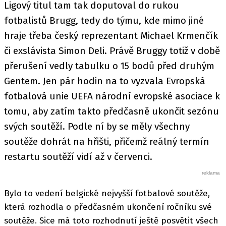
Ligový titul tam tak doputoval do rukou
fotbalistů Brugg, tedy do týmu, kde mimo jiné
hraje třeba český reprezentant Michael Krmenčík
či exslávista Simon Deli. Právě Bruggy totiž v době
přerušení vedly tabulku o 15 bodů před druhým
Gentem. Jen pár hodin na to vyzvala Evropská
fotbalová unie UEFA národní evropské asociace k
tomu, aby zatím takto předčasně ukončit sezónu
svých soutěží. Podle ní by se měly všechny
soutěže dohrát na hřišti, přičemž reálný termín
restartu soutěží vidí až v červenci.
Bylo to vedení belgické nejvyšší fotbalové soutěže,
která rozhodla o předčasném ukončení ročníku své
soutěže. Sice má toto rozhodnutí ještě posvětit všech