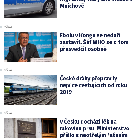
Mnichově
včera
Ebolu v Kongu se nedaří
zastavit. Šéf WHO se o tom
přesvědčil osobně
včera
České dráhy přepravily
nejvíce cestujících od roku
2019
včera
V Česku dochází lék na
rakovinu prsu. Ministerstvo
přišlo s neotřelým řešením