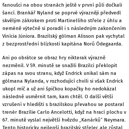
fanoušci na obou stranách ještě v první půli dočkali
šancí. Brankář Nyland se poprvé výrazněji předvedl
skvělým zákrokem proti Martinelliho střele z úhlu a
neméně výtečně si poradil i s následným zakončením
Vinícia Júniora. Brazilský gólman Alisson pak vychytal
z bezprostřední blízkosti kapitána Norů Ödegaarda.
Ani po obrátce se obraz hry nikterak výrazně
nezměnil. V 59. minutě se snažili Brazilci překlopit
zápas na svou stranu, když Endrick unikal sám na
gólmana Nylanda, v rozhodující chvíli si však Endrick
ukopl míč a už ani špičkou kopačky ho nedokázal
následně usměrnit tam, kam chtěl. O další větší
vzrušení v hledišti s brazilskou převahou se postaral
trenér Brazílie Carlo Ancelotti, když na hrací plochu v
67. minutě vyslal největší hvězdu „Kanárků“ Neymara.
Tento historicky nejlepší brazilský střelec ale zůstal