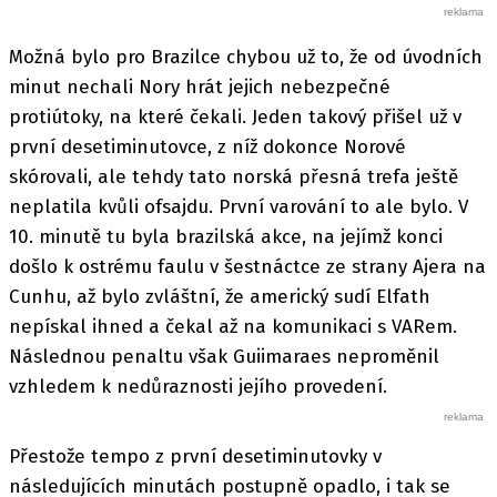
Možná bylo pro Brazilce chybou už to, že od úvodních
minut nechali Nory hrát jejich nebezpečné
protiútoky, na které čekali. Jeden takový přišel už v
první desetiminutovce, z níž dokonce Norové
skórovali, ale tehdy tato norská přesná trefa ještě
neplatila kvůli ofsajdu. První varování to ale bylo. V
10. minutě tu byla brazilská akce, na jejímž konci
došlo k ostrému faulu v šestnáctce ze strany Ajera na
Cunhu, až bylo zvláštní, že americký sudí Elfath
nepískal ihned a čekal až na komunikaci s VARem.
Následnou penaltu však Guiimaraes neproměnil
vzhledem k nedůraznosti jejího provedení.
Přestože tempo z první desetiminutovky v
následujících minutách postupně opadlo, i tak se