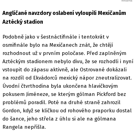
Angličané navzdory oslabení vyloupili Mexičanům
Aztécký stadion
Podobně jako v šestnáctifinále i tentokrát v
osmifinále bylo na Mexičanech znát, že chtějí
rozhodnout už v prvním poločase. Před zaplněným
Aztéckým stadionem nebylo divu, že se rozhodli i nyní
vstoupit do zápasu aktivně, ale Ostrované dokázali
na rozdíl od Ekvádorců mexický nápor zneutralizovat.
Úvodní čtvrthodina byla ukončena hlavičkovým
pokusem Jiméneze, se kterým gólman Pickford bez
problémů poradil. Poté na druhé straně zahrozil
Gordon, když se kličkou od rohového praporku dostal
do šance, jeho střela z úhlu si ale na gólmana
Rangela nepřišla.