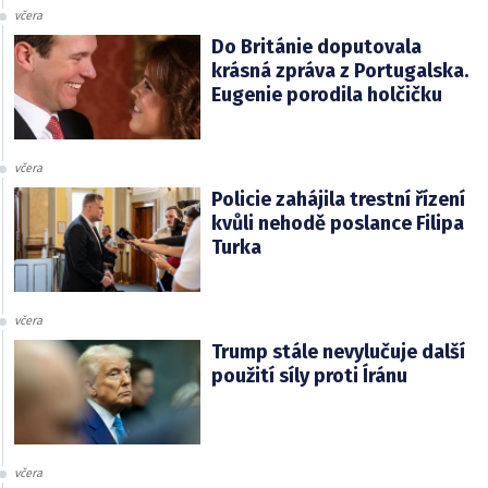
včera
Do Británie doputovala
krásná zpráva z Portugalska.
Eugenie porodila holčičku
včera
Policie zahájila trestní řízení
kvůli nehodě poslance Filipa
Turka
včera
Trump stále nevylučuje další
použití síly proti Íránu
včera