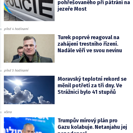
pohřešovaného při pátrání na
jezeře Most
před 4 hodinami
Turek poprvé reagoval na
zahájení trestního řízení.
Nadále věří ve svou nevinu
před 5 hodinami
Moravský teplotní rekord se
měnil potřetí za tři dny. Ve
Strážnici bylo 41 stupňů
včera
Trumpův mírový plán pro
Gazu kolabuje. Netanjahu jej