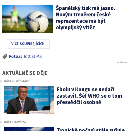
Španělský tisk má jasno.
Novým trenérem české
reprezentace má být
olympijský vítěz
VÍCE SOUVISEJÍCÍCH
Fotbal
,
fotbal MS
AKTUÁLNĚ SE DĚJE
před 43 minutami
Ebolu v Kongu se nedaří
zastavit. Šéf WHO se o tom
přesvědčil osobně
před 1 hodinou
Tropické počasí stále sužuje