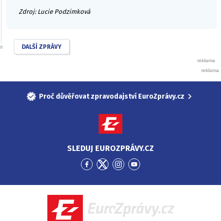
Zdroj: Lucie Podzimková
DALŠÍ ZPRÁVY
Proč důvěřovat zpravodajství EuroZprávy.cz
SLEDUJ EUROZPRÁVY.CZ
Přejít
Přejít
Přejít
Přejít
na
na
na
na
Facebook
Twitter
Instagram
YouTube
EuroZprávy.cz