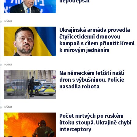
nepodepsal
včera
Ukrajinská armáda provedla
čtyřicetidenní dronovou
kampaň s cílem přinutit Kreml
k mírovým jednáním
včera
Na německém letišti našli
dron s výbušninou. Policie
nasadila robota
včera
Počet mrtvých po ruském
útoku stoupá. Ukrajině chybí
interceptory