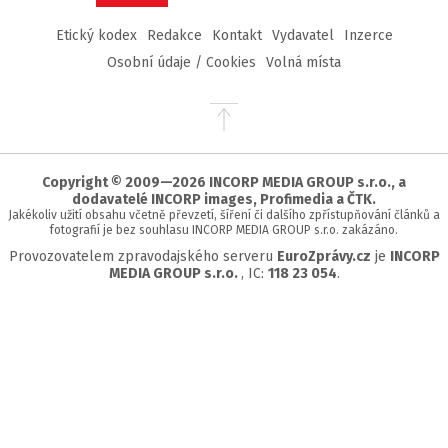
Etický kodex
Redakce
Kontakt
Vydavatel
Inzerce
Osobní údaje / Cookies
Volná místa
Přejít
na
začátek
stránky
Copyright © 2009—2026 INCORP MEDIA GROUP s.r.o., a
dodavatelé INCORP images, Profimedia a ČTK.
Jakékoliv užití obsahu včetně převzetí, šíření či dalšího zpřístupňování článků a
fotografií je bez souhlasu INCORP MEDIA GROUP s.r.o. zakázáno.
Provozovatelem zpravodajského serveru
EuroZprávy.cz
je
INCORP
MEDIA GROUP s.r.o.
, IC:
118 23 054
.