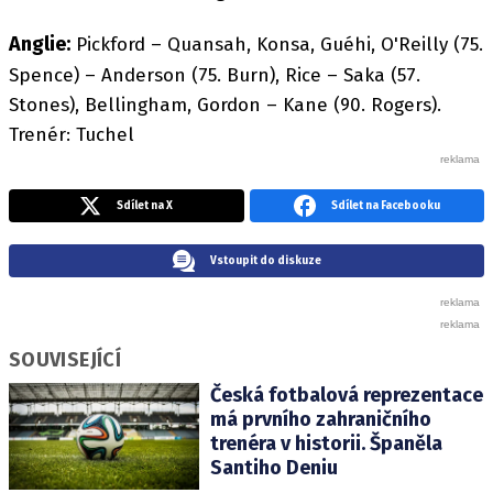
Anglie:
Pickford – Quansah, Konsa, Guéhi, O'Reilly (75.
Spence) – Anderson (75. Burn), Rice – Saka (57.
Stones), Bellingham, Gordon – Kane (90. Rogers).
Trenér: Tuchel
Sdílet na X
Sdílet na Facebooku
Vstoupit do diskuze
SOUVISEJÍCÍ
Česká fotbalová reprezentace
má prvního zahraničního
trenéra v historii. Španěla
Santiho Deniu