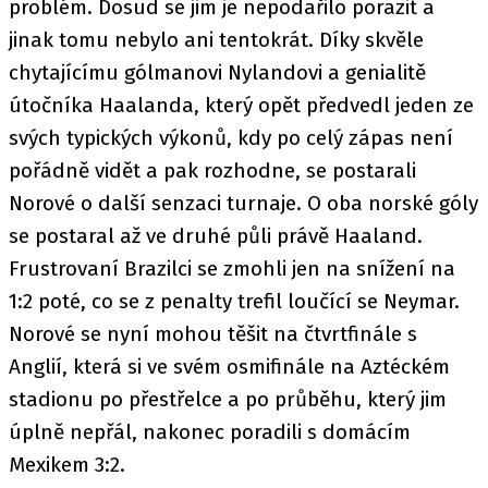
problém. Dosud se jim je nepodařilo porazit a
jinak tomu nebylo ani tentokrát. Díky skvěle
chytajícímu gólmanovi Nylandovi a genialitě
útočníka Haalanda, který opět předvedl jeden ze
svých typických výkonů, kdy po celý zápas není
pořádně vidět a pak rozhodne, se postarali
Norové o další senzaci turnaje. O oba norské góly
se postaral až ve druhé půli právě Haaland.
Frustrovaní Brazilci se zmohli jen na snížení na
1:2 poté, co se z penalty trefil loučící se Neymar.
Norové se nyní mohou těšit na čtvrtfinále s
Anglií, která si ve svém osmifinále na Aztéckém
stadionu po přestřelce a po průběhu, který jim
úplně nepřál, nakonec poradili s domácím
Mexikem 3:2.