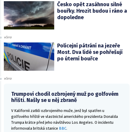
Česko opět zasáhnou silné
bouřky. Hrozit budou i ráno a
dopoledne
včera
Policejní pátrání na jezeře
Most. Dva lidé se pohřešují
po úterní bouřce
včera
Trumpovi chodil ozbrojený muž po golfovém
hřišti. Našly se u něj zbraně
V Kalifornii zatkli ozbrojeného muže, jenž byl spatřen u
golfového hřiště ve vlastnictví amerického prezidenta Donalda
Trumpa krátce před jeho návštěvou Los Angeles. O incidentu
informovala britská stanice
BBC
.