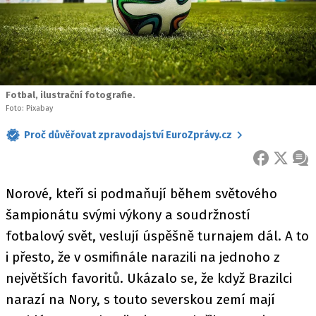
Fotbal, ilustrační fotografie.
Foto: Pixabay
Proč důvěřovat zpravodajství EuroZprávy.cz
FACEBOOK
X
ZPR
Norové, kteří si podmaňují během světového
šampionátu svými výkony a soudržností
fotbalový svět, veslují úspěšně turnajem dál. A to
i přesto, že v osmifinále narazili na jednoho z
největších favoritů. Ukázalo se, že když Brazilci
narazí na Nory, s touto severskou zemí mají