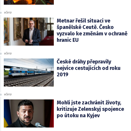
včera
Metnar řešil situaci ve
španělské Ceutě. Česko
vyzvalo ke změnám v ochraně
hranic EU
včera
České dráhy přepravily
nejvíce cestujících od roku
2019
včera
Mohli jste zachránit životy,
kritizuje Zelenskyj spojence
po útoku na Kyjev