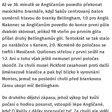
Až ve 36. minutě se Angličanům povedlo překonat
mexického brankáře, když Sakův centrovaný balon
usměrnil hlavou do branky Bellingham, 1:0 pro Anglii.
Nakonec se Angličanům povedlo do konce první půle
dvakrát skórovat, jelikož 98 vteřin po prvním gólu
přišel druhý Bellinghamův gól. Tentokrát se tak stalo
po narážečce s Kanem, 2:0. Nicméně do poločasu se
trefili i Mexičané. Quiňones střelou z první snížil na
1:2. Ani u toho však ještě nemusel první poločas
skončit. Za chvíli musel Pickford zasahovat proti další
Jiménezově hlavičce a pak byl blízko k vyrovnání
Montes, jemuž na poslední chvíli před brankovou
čárou ukopl míč Bellingham.
Do druhého dějství zápasu, jehož výkop byl kvůli
počasí o hodinu posunut, vstoupili lépe Angličané,
když O´Reilly z dálky rozezvučel tyč. Za chvíli ale viděl