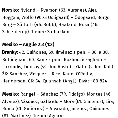
Norsko:
Nyland – Ryerson (63. Aursnes), Ajer,
Heggem, Wolfe (90.+5 Östigaard) – Ödegaard, Berge,
Berg – Sörloth (46. Bobb), Haaland, Nusa (46.
Schjelderup). Trenér: Solbakken
Mexiko – Anglie 2:3 (1:2)
Branky:
42. Quiňones, 69. Jiménez z pen. – 36. a 38.
Bellingham, 60. Kane z pen.. Rozhodčí: Faghaní –
Lakrindis, Lindsay (všichni Austr.) – Gallo (video, Kol.).
ŽK: Sánchez, Vásquez – Rice, Kane, O'Reilly,
Henderson. ČK: 54. Quansah (Angl.). Diváci: 80 824
Mexiko:
Rangel – Sánchez (79. Fidalgo), Montes (46.
Álvarez), Vásquez, Gallardo – Mora (61. Giménez), Lira,
Romo (61. Gutiérrez) – Alvarado, Jiménez, Quiňones
(81. Martínez). Trenér: Aguirre