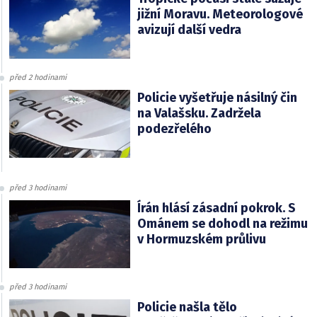
jižní Moravu. Meteorologové
avizují další vedra
před 2 hodinami
Policie vyšetřuje násilný čin
na Valašsku. Zadržela
podezřelého
před 3 hodinami
Írán hlásí zásadní pokrok. S
Ománem se dohodl na režimu
v Hormuzském průlivu
před 3 hodinami
Policie našla tělo