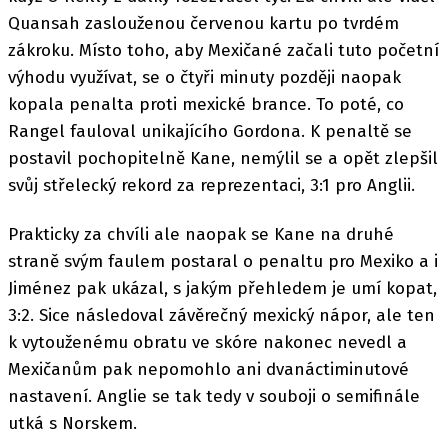
Quansah zaslouženou červenou kartu po tvrdém
zákroku. Místo toho, aby Mexičané začali tuto početní
výhodu využívat, se o čtyři minuty později naopak
kopala penalta proti mexické brance. To poté, co
Rangel fauloval unikajícího Gordona. K penaltě se
postavil pochopitelně Kane, nemýlil se a opět zlepšil
svůj střelecký rekord za reprezentaci, 3:1 pro Anglii.
Prakticky za chvíli ale naopak se Kane na druhé
straně svým faulem postaral o penaltu pro Mexiko a i
Jiménez pak ukázal, s jakým přehledem je umí kopat,
3:2. Sice následoval závěrečný mexický nápor, ale ten
k vytouženému obratu ve skóre nakonec nevedl a
Mexičanům pak nepomohlo ani dvanáctiminutové
nastavení. Anglie se tak tedy v souboji o semifinále
utká s Norskem.