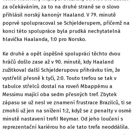
za očekáváním, za to na druhé straně se o slovo
přihlásil norský kanonýr Haaland. V 79. minutě
poprvé spolupracoval se Schjelderupem, přičemž na
konci této spolupráce byla prudká nechytatelná
hlavička Haalanda, 1:0 pro Norsko.
Ke druhé a opět úspěšné spolupráci těchto dvou
hráčů došlo zase až v 90. minutě, kdy Haaland
zužitkoval další Schjelderupovu přihrávku tím, že
vystřelil přesně k tyči, 2:0. Touto trefou se tak v
tabulce střelců dostal na roveň Mbappému a
Messimu mající oba sedm přesných tref. Zbytek
zápasu se už nesl ve znamení frustrace Brazilců, ti se
zmohli už jen na snížení 1:2, když se z penalty v osmé
minutě nastavení trefil Neymar. Od jeho loučení s
reprezentační kariérou ho ale tato trefa neoddálila.