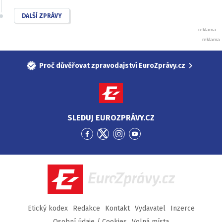
DALŠÍ ZPRÁVY
Proč důvěřovat zpravodajství EuroZprávy.cz
SLEDUJ EUROZPRÁVY.CZ
Přejít
Přejít
Přejít
Přejít
na
na
na
na
Facebook
Twitter
Instagram
YouTube
EuroZprávy.cz
Etický kodex
Redakce
Kontakt
Vydavatel
Inzerce
Osobní údaje / Cookies
Volná místa