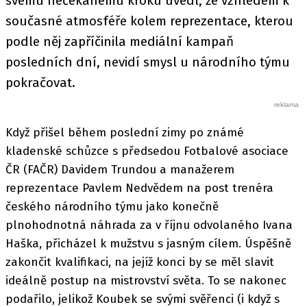
svému nečekanému kroku uvedl, že vzhledem k
současné atmosféře kolem reprezentace, kterou
podle něj zapříčinila mediální kampaň
posledních dní, nevidí smysl u národního týmu
pokračovat.
Když přišel během poslední zimy po známé
kladenské schůzce s předsedou Fotbalové asociace
ČR (FAČR) Davidem Trundou a manažerem
reprezentace Pavlem Nedvědem na post trenéra
českého národního týmu jako konečně
plnohodnotná náhrada za v říjnu odvolaného Ivana
Haška, přicházel k mužstvu s jasným cílem. Úspěšně
zakončit kvalifikaci, na jejíž konci by se měl slavit
ideálně postup na mistrovství světa. To se nakonec
podařilo, jelikož Koubek se svými svěřenci (i když s