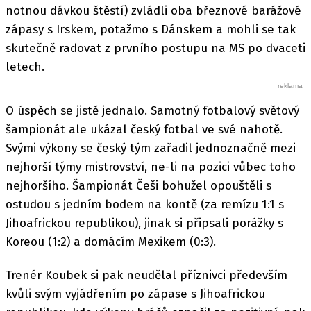
notnou dávkou štěstí) zvládli oba březnové barážové
zápasy s Irskem, potažmo s Dánskem a mohli se tak
skutečně radovat z prvního postupu na MS po dvaceti
letech.
O úspěch se jistě jednalo. Samotný fotbalový světový
šampionát ale ukázal český fotbal ve své nahotě.
Svými výkony se český tým zařadil jednoznačně mezi
nejhorší týmy mistrovství, ne-li na pozici vůbec toho
nejhoršího. Šampionát Češi bohužel opouštěli s
ostudou s jedním bodem na kontě (za remízu 1:1 s
Jihoafrickou republikou), jinak si připsali porážky s
Koreou (1:2) a domácím Mexikem (0:3).
Trenér Koubek si pak neudělal příznivci především
kvůli svým vyjádřením po zápase s Jihoafrickou