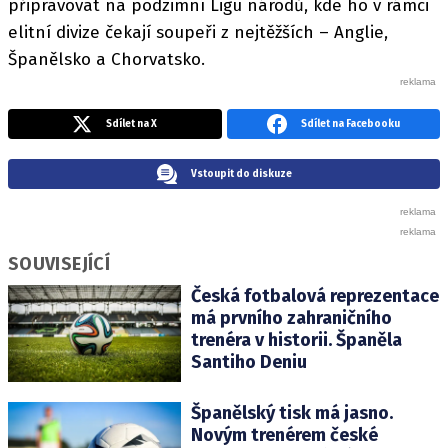
připravovat na podzimní Ligu národů, kde ho v rámci
elitní divize čekají soupeři z nejtěžších – Anglie,
Španělsko a Chorvatsko.
Sdílet na X
Sdílet na Facebooku
Vstoupit do diskuze
SOUVISEJÍCÍ
Česká fotbalová reprezentace
má prvního zahraničního
trenéra v historii. Španěla
Santiho Deniu
Španělský tisk má jasno.
Novým trenérem české