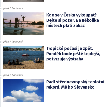
před 6 hodinami
Kde se v Česku vykoupat?
Dejte si pozor. Na několika
místech platí zákaz
před 7 hodinami
Tropické počasí je zpět.
Pondělí bude ještě teplejší,
potvrzuje výstraha
před 8 hodinami
Padl středoevropský teplotní
rekord. Má ho Slovensko