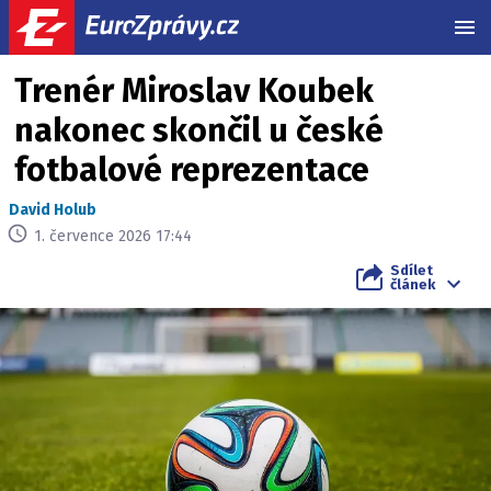
MEN
Trenér Miroslav Koubek
nakonec skončil u české
fotbalové reprezentace
David Holub
1. července 2026 17:44
Sdílet
článek