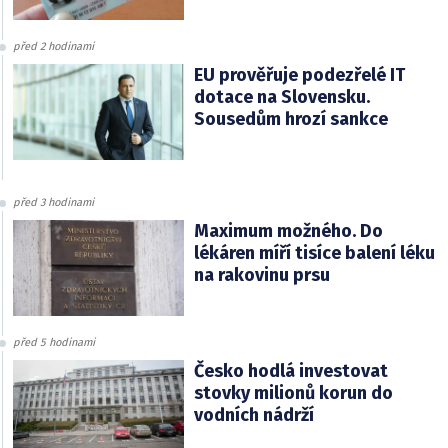
před 2 hodinami
EU prověřuje podezřelé IT
dotace na Slovensku.
Sousedům hrozí sankce
před 3 hodinami
Maximum možného. Do
lékáren míří tisíce balení léku
na rakovinu prsu
před 5 hodinami
Česko hodlá investovat
stovky milionů korun do
vodních nádrží