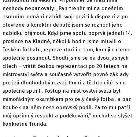
rozhodnutí na vědomí. Připomněl, že mezi nimi
neshody nepanovaly. „Pan trenér mi na dnešním
osobním jednání nabídl svoji pozici k dispozici a po
otevřené a korektní debatě jsem se rozhodl jeho
nabídku přijmout. Když jsme spolu poprvé jednali 14.
prosince na Kladně, několik hodin jsme mluvili o
českém fotbalu, reprezentaci i o tom, kam ji chceme
společně posunout. Shodli jsme se na dvou jasných
cílech – vrátit českou reprezentaci po 20 letech na
mistrovství světa a současně vytvořit pevné základy
pro její dlouhodobý rozvoj. První z těchto cílů jsme
společně splnili. Postup na mistrovství světa byl
mimořádným okamžikem pro celý český fotbal a pan
Koubek na něm nese obrovský podíl. Za to mu patří
můj upřímný respekt a poděkování,“ nechal se slyšet
konkrétně Trunda.