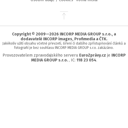
Přejít
na
začátek
stránky
Copyright © 2009—2026 INCORP MEDIA GROUP s.r.o., a
dodavatelé INCORP images, Profimedia a ČTK.
Jakékoliv užití obsahu včetně převzetí, šíření či dalšího zpřístupňování článků a
fotografií je bez souhlasu INCORP MEDIA GROUP s.r.o. zakázáno.
Provozovatelem zpravodajského serveru
EuroZprávy.cz
je
INCORP
MEDIA GROUP s.r.o.
, IC:
118 23 054
.