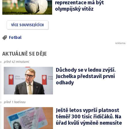
reprezentace má být
olympijský vítěz
VÍCE SOUVISEJÍCÍCH
Fotbal
AKTUÁLNĚ SE DĚJE
před 42 minutami
Důchody se v lednu zvýší.
Juchelka představil první
odhady
před 1 hodinou
Ještě letos vyprší platnost
téměř 300 tisíc řidičáků. Na
úřad kvůli výměně nemusíte