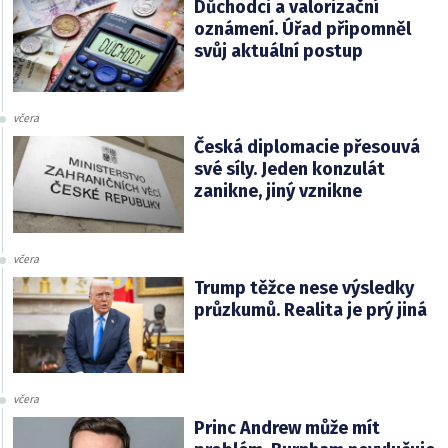
Důchodci a valorizační
oznámení. Úřad připomněl
svůj aktuální postup
včera
Česká diplomacie přesouvá
své síly. Jeden konzulát
zanikne, jiný vznikne
včera
Trump těžce nese výsledky
průzkumů. Realita je prý jiná
včera
Princ Andrew může mít