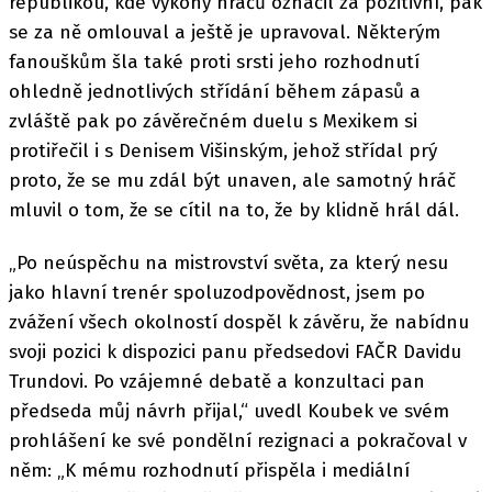
republikou, kde výkony hráčů označil za pozitivní, pak
se za ně omlouval a ještě je upravoval. Některým
fanouškům šla také proti srsti jeho rozhodnutí
ohledně jednotlivých střídání během zápasů a
zvláště pak po závěrečném duelu s Mexikem si
protiřečil i s Denisem Višinským, jehož střídal prý
proto, že se mu zdál být unaven, ale samotný hráč
mluvil o tom, že se cítil na to, že by klidně hrál dál.
„Po neúspěchu na mistrovství světa, za který nesu
jako hlavní trenér spoluzodpovědnost, jsem po
zvážení všech okolností dospěl k závěru, že nabídnu
svoji pozici k dispozici panu předsedovi FAČR Davidu
Trundovi. Po vzájemné debatě a konzultaci pan
předseda můj návrh přijal,“ uvedl Koubek ve svém
prohlášení ke své pondělní rezignaci a pokračoval v
něm: „K mému rozhodnutí přispěla i mediální