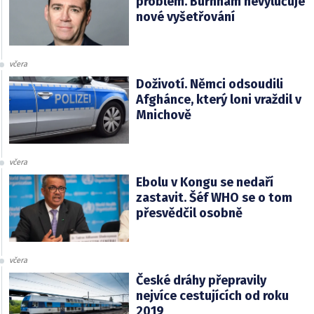
problém. Burnham nevylučuje
nové vyšetřování
včera
Doživotí. Němci odsoudili
Afghánce, který loni vraždil v
Mnichově
včera
Ebolu v Kongu se nedaří
zastavit. Šéf WHO se o tom
přesvědčil osobně
včera
České dráhy přepravily
nejvíce cestujících od roku
2019