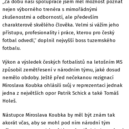
„Za dobu naší spolupráce jsem měl možnost poznat
nejen výborného trenéra s mimořádnými
zkušenostmi a odborností, ale především
charakterově skvělého člověka. Velmi si vážím jeho
přístupu, profesionality i práce, kterou pro český
fotbal odvedl,“ doplnil nejvyšší boss tuzemského
fotbalu.
Výkon a výsledek českých fotbalistů na letošním MS
způsobil zemětřesení v národním týmu, jaké dosud
nemělo obdoby. Ještě před nečekanou rezignací
Miroslava Koubka ohlásili svůj v reprezentaci jednak
jedna z největších opor Patrik Schick a také Tomáš
Holeš.
Nástupce Miroslava Koubka by měl být znám tak
akorát včas, aby se mohl pod ním národní tým