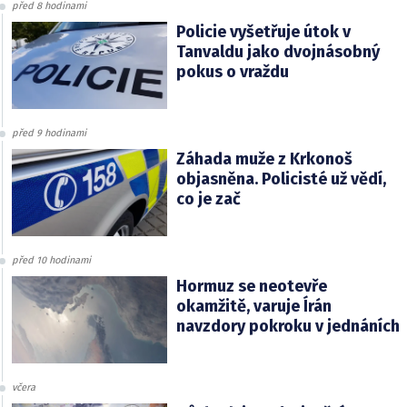
před 8 hodinami
Policie vyšetřuje útok v
Tanvaldu jako dvojnásobný
pokus o vraždu
před 9 hodinami
Záhada muže z Krkonoš
objasněna. Policisté už vědí,
co je zač
před 10 hodinami
Hormuz se neotevře
okamžitě, varuje Írán
navzdory pokroku v jednáních
včera