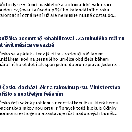
Důchody se v rámci pravidelné a automatické valorizace
budou zvyšovat i v úvodu příštího kalendářního roku.
Valorizační oznámení už ale nemusíte nutně dostat do
schránky. Pokud ho člověk chce mít na papíře, může si o něj
požádat.
Knížáka posmrtně rehabilitovali. Za minulého režimu
strávil měsíce ve vazbě
Česko se v pátek - tedy již zítra - rozloučí s Milanem
Knížákem. Rodina zesnulého umělce obdržela během
náročného období alespoň jednu dobrou zprávu. Jeden z
pražských obvodních soudů Knížáka definitivně rehabilitoval
za vazební stíhání v dobách komunistického režimu.
V Česku dochází lék na rakovinu prsu. Ministerstvo
přišlo s neotřelým řešením
Česko řeší vážný problém s nedostatkem léku, který berou
pacientky s rakovinou prsu. Přípravek totiž blokuje účinky
hormonu estrogenu a zastavuje růst nádorových buněk.
Pomoci má zvláštní léčebný program, který připravilo
ministerstvo zdravotnictví.