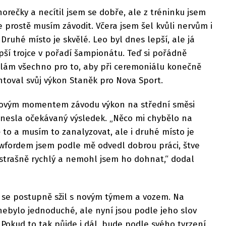
horečky a necítil jsem se dobře, ale z tréninku jsem
že prostě musím závodit. Včera jsem šel kvůli nervům i
 Druhé místo je skvělé. Leo byl dnes lepší, ale já
epší trojce v pořadí šampionátu. Teď si pořádně
ělám všechno pro to, aby při ceremoniálu konečně
toval svůj výkon Staněk pro Nova Sport.
íčovým momentem závodu výkon na střední směsi
nesla očekávaný výsledek. „Něco mi chybělo na
to a musím to zanalyzovat, ale i druhé místo je
awfordem jsem podle mě odvedl dobrou práci, štve
 strašně rychlý a nemohl jsem ho dohnat,“ dodal
 že se postupně sžil s novým týmem a vozem. Na
nebylo jednoduché, ale nyní jsou podle jeho slov
Pokud to tak půjde i dál, bude podle svého tvrzení