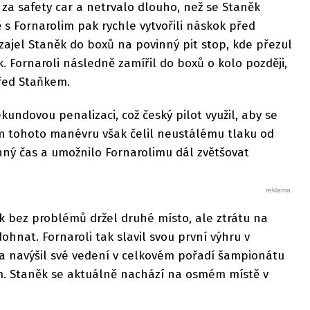
 za safety car a netrvalo dlouho, než se Staněk
 s Fornarolim pak rychle vytvořili náskok před
e zajel Staněk do boxů na povinný pit stop, kde přezul
 Fornaroli následně zamířil do boxů o kolo později,
před Staňkem.
ekundovou penalizaci, což český pilot využil, aby se
em tohoto manévru však čelil neustálému tlaku od
nný čas a umožnilo Fornarolimu dál zvětšovat
k bez problémů držel druhé místo, ale ztrátu na
ohnat. Fornaroli tak slavil svou první výhru v
a navýšil své vedení v celkovém pořadí šampionátu
. Staněk se aktuálně nachází na osmém místě v