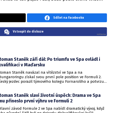
Sdílet na Facebooku
Vstoupit do diskuze
Roman Staněk září dál: Po triumfu ve Spa ovládl i
kvalifikaci v Maďarsku
Roman Staněk navázal na vítězství ve Spa a na
Hungaroringu získal svou první pole position ve Formuli 2.
Český jezdec porazil týmového kolegu Fornaroliho a potvrzuje
výbornou formu před víkendovými závody.
Roman Staněk slaví životní úspěch: Drama ve Spa
mu přineslo první výhru ve Formuli 2
Hlavní závod Formule 2 ve Spa nabídl dramatický vývoj, když
oba původní lídři byli po dojezdu diskvalifikováni kvůli