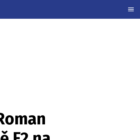
MEN
 Roman
ě F2 na