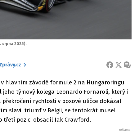
 srpna 2025).
Zprávy.cz
FACEBOOK
X
ZPRÁ
l v hlavním závodě formule 2 na Hungaroringu
l jeho týmový kolega Leonardo Fornaroli, který i
 překročení rychlosti v boxové uličce dokázal
ím slavil triumf v Belgii, se tentokrát musel
třetí pozici obsadil Jak Crawford.