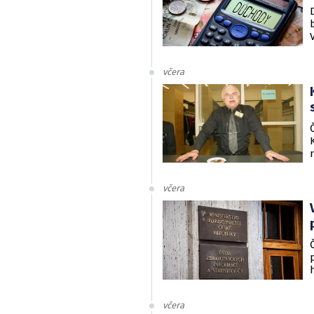
včera
včera
včera