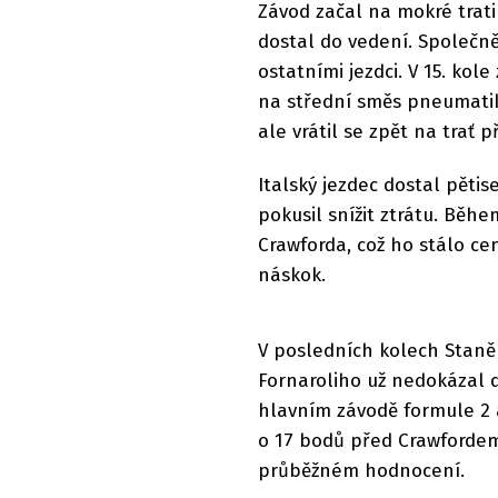
Závod začal na mokré trati
dostal do vedení. Společně
ostatními jezdci. V 15. kol
na střední směs pneumatik.
ale vrátil se zpět na trať 
Italský jezdec dostal pětis
pokusil snížit ztrátu. Běh
Crawforda, což ho stálo ce
náskok.
V posledních kolech Staně
Fornaroliho už nedokázal d
hlavním závodě formule 2 
o 17 bodů před Crawfordem
průběžném hodnocení.