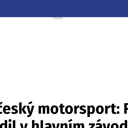
český motorsport:
il v hlavním závod