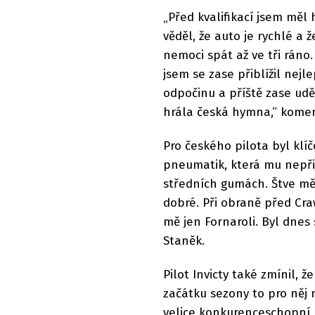
„Před kvalifikací jsem měl 
věděl, že auto je rychlé a 
nemoci spát až ve tři ráno.
jsem se zase přiblížil nejl
odpočinu a příště zase ud
hrála česká hymna,“ komen
Pro českého pilota byl kl
pneumatik, která mu nepři
středních gumách. Štve mě 
dobré. Při obraně před Cr
mě jen Fornaroli. Byl dnes
Staněk.
Pilot Invicty také zmínil,
začátku sezony to pro něj 
velice konkurenceschopní. 