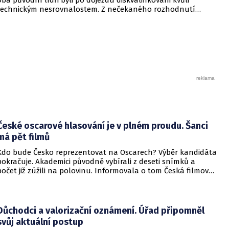
technickým nesrovnalostem. Z nečekaného rozhodnutí
nakonec vytěžil Roman Staněk, který si tak připsal své
premiérové vítězství v hlavním závodě F2.
České oscarové hlasování je v plném proudu. Šanci
má pět filmů
Kdo bude Česko reprezentovat na Oscarech? Výběr kandidáta
pokračuje. Akademici původně vybírali z deseti snímků a
počet již zúžili na polovinu. Informovala o tom Česká filmová
a televizní akademie.
Důchodci a valorizační oznámení. Úřad připomněl
svůj aktuální postup