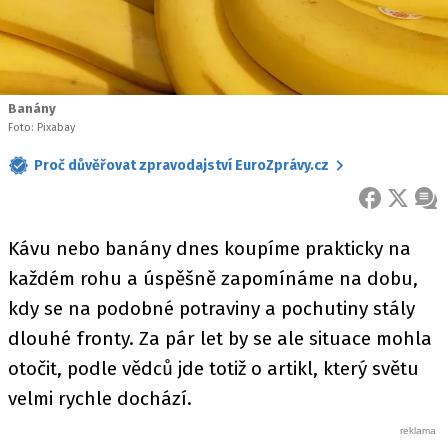
Banány
Foto: Pixabay
Proč důvěřovat zpravodajství EuroZprávy.cz
FACEBOOK
X
ZPR
Kávu nebo banány dnes koupíme prakticky na
každém rohu a úspěšně zapomínáme na dobu,
kdy se na podobné potraviny a pochutiny stály
dlouhé fronty. Za pár let by se ale situace mohla
otočit, podle vědců jde totiž o artikl, který světu
velmi rychle dochází.