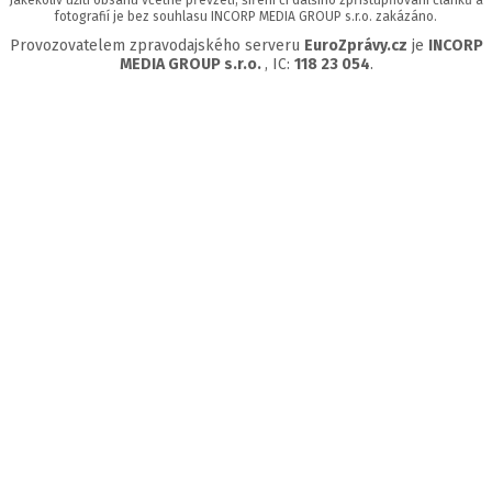
Jakékoliv užití obsahu včetně převzetí, šíření či dalšího zpřístupňování článků a
fotografií je bez souhlasu INCORP MEDIA GROUP s.r.o. zakázáno.
Provozovatelem zpravodajského serveru
EuroZprávy.cz
je
INCORP
MEDIA GROUP s.r.o.
, IC:
118 23 054
.