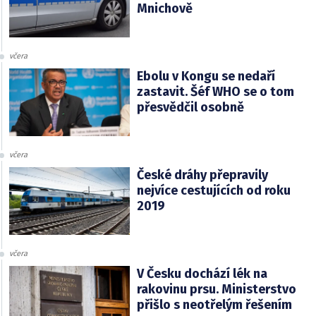
Mnichově
včera
Ebolu v Kongu se nedaří
zastavit. Šéf WHO se o tom
přesvědčil osobně
včera
České dráhy přepravily
nejvíce cestujících od roku
2019
včera
V Česku dochází lék na
rakovinu prsu. Ministerstvo
přišlo s neotřelým řešením