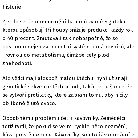
historie.
Zjistilo se, že onemocnění banánů zvané Sigatoka,
kterou způsobují tři houby snižuje produkci každý rok
o 40 procent. Zmutovali tak nebezpečně, že se
dostanou nejen za imunitní systém banánovníků, ale
i rovnou do metabolismu, čímž se celý plod
znehodnotí.
Ale vědci mají alespoň malou útěchu, nyní už znají
genetické sekvence těchto hub, takže je tu šance, že
se vytvoří protilátky, které zabrání tomu, aby ničily
oblíbené žluté ovoce.
Obdobnému problému čelí i kávovníky. Zemědělci
totiž tvrdí, že pokud se velmi rychle něco nezmění,
káva prostě nebude. Kávovníky jsou totiž v ohrožení v