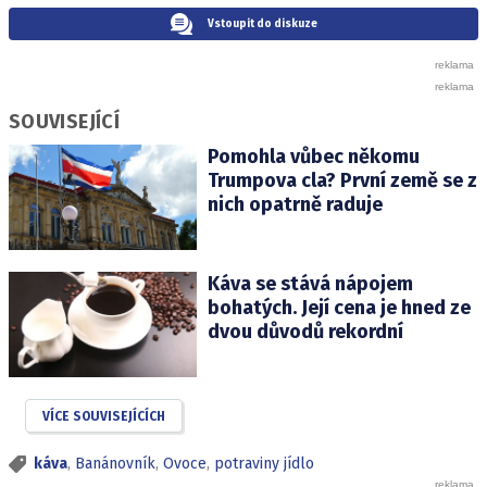
Vstoupit do diskuze
SOUVISEJÍCÍ
Pomohla vůbec někomu
Trumpova cla? První země se z
nich opatrně raduje
Káva se stává nápojem
bohatých. Její cena je hned ze
dvou důvodů rekordní
VÍCE SOUVISEJÍCÍCH
káva
,
Banánovník
,
Ovoce
,
potraviny jídlo