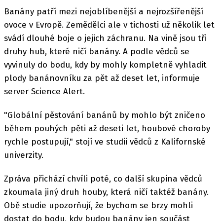
Banány patří mezi nejoblíbenější a nejrozšířenější
ovoce v Evropě. Zemědělci ale v tichosti už několik let
svádí dlouhé boje o jejich záchranu. Na vině jsou tři
druhy hub, které ničí banány. A podle vědců se
vyvinuly do bodu, kdy by mohly kompletně vyhladit
plody banánovníku za pět až deset let, informuje
server Science Alert.
"Globální pěstování banánů by mohlo být zničeno
během pouhých pěti až deseti let, houbové choroby
rychle postupují," stojí ve studii vědců z Kalifornské
univerzity.
Zpráva přichází chvíli poté, co další skupina vědců
zkoumala jiný druh houby, která ničí taktéž banány.
Obě studie upozorňují, že bychom se brzy mohli
dostat do bodu, kdy budou banány jen součást