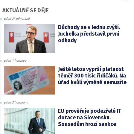
AKTUÁLNĚ SE DĚJE
před 37 minutami
Důchody se v lednu zvýší.
Juchelka představil první
odhady
před 1 hodinou
Ještě letos vyprší platnost
téměř 300 tisíc řidičáků. Na
úřad kvůli výměně nemusíte
před 2 hodinami
EU prověřuje podezřelé IT
dotace na Slovensku.
Sousedům hrozí sankce