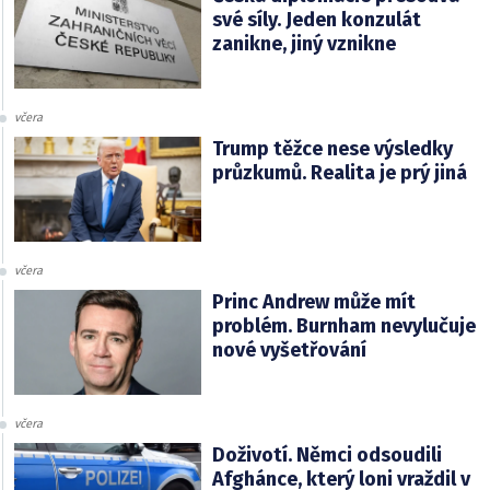
své síly. Jeden konzulát
zanikne, jiný vznikne
včera
Trump těžce nese výsledky
průzkumů. Realita je prý jiná
včera
Princ Andrew může mít
problém. Burnham nevylučuje
nové vyšetřování
včera
Doživotí. Němci odsoudili
Afghánce, který loni vraždil v