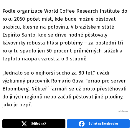
Podle organizace World Coffee Research Institute do
roku 2050 počet míst, kde bude možné pěstovat
arabicu, klesne na polovinu. V brazilském státě
Espirito Santo, kde se dříve hodně pěstovaly
kávovníky robusta hlásí problémy – za poslední tři
roky tu spadlo jen 50 procent průměrných srážek a
teplota naopak vzrostla o 3 stupně.
„Jednalo se o nejhorší sucho za 80 let,“ uvádí
výzkumný pracovník Romario Gava Ferrao pro server
Bloomberg. Někteří farmáři se už proto přestěhovali
do jiných regionů nebo začali pěstovat jiné plodiny,
jako je pepř.
Sdílet na X
Sdílet na Facebooku