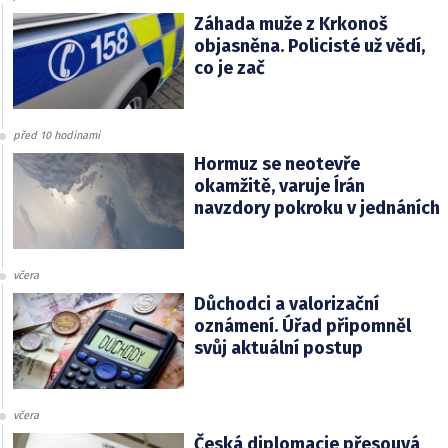
Záhada muže z Krkonoš
objasněna. Policisté už vědí,
co je zač
před 10 hodinami
Hormuz se neotevře
okamžitě, varuje Írán
navzdory pokroku v jednáních
včera
Důchodci a valorizační
oznámení. Úřad připomněl
svůj aktuální postup
včera
Česká diplomacie přesouvá