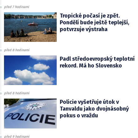
před 7 hodinami
Tropické počasí je zpět.
Pondělí bude ještě teplejší,
potvrzuje výstraha
před 8 hodinami
Padl středoevropský teplotní
rekord. Má ho Slovensko
před 8 hodinami
Policie vyšetřuje útok v
Tanvaldu jako dvojnásobný
pokus o vraždu
před 9 hodinami