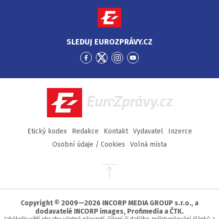
SLEDUJ EUROZPRÁVY.CZ
Přejít
Přejít
Přejít
Přejít
na
na
na
na
Facebook
Twitter
Instagram
YouTube
EuroZprávy.cz
Etický kodex
Redakce
Kontakt
Vydavatel
Inzerce
Osobní údaje / Cookies
Volná místa
Přejít
na
začátek
stránky
Copyright © 2009—2026 INCORP MEDIA GROUP s.r.o., a
dodavatelé INCORP images, Profimedia a ČTK.