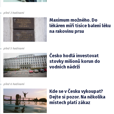
před 3 hodinami
Maximum možného. Do
lékáren míří tisíce balení léku
na rakovinu prsu
před 5 hodinami
Česko hodlá investovat
stovky milionů korun do
vodních nádrží
před 6 hodinami
Kde se v Česku vykoupat?
Dejte si pozor. Na několika
místech platí zákaz