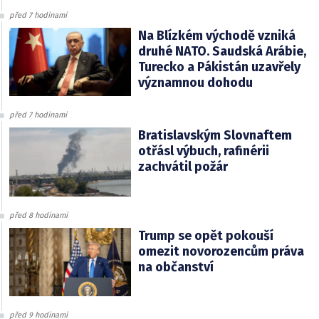
před 7 hodinami
Na Blízkém východě vzniká
druhé NATO. Saudská Arábie,
Turecko a Pákistán uzavřely
významnou dohodu
před 7 hodinami
Bratislavským Slovnaftem
otřásl výbuch, rafinérii
zachvátil požár
před 8 hodinami
Trump se opět pokouší
omezit novorozencům práva
na občanství
před 9 hodinami