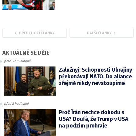
PŘEDCHOZÍ ČLÁNKY
DALŠÍ ČLÁNKY
AKTUÁLNĚ SE DĚJE
před 57 minutami
Zalužnyj: Schopnosti Ukrajiny
překonávají NATO. Do aliance
zřejmě nikdy nevstoupíme
před 2 hodinami
Proč Írán nechce dohodu s
USA? Doufá, že Trump v USA
na podzim prohraje