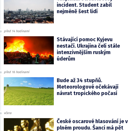
incident. Student zabil
nejméně šest lidí
před 14 hodinami
Stávající pomoc Kyjevu
nestačí. Ukrajina čelí stále
intenzivnějším ruským
úderům
před 16 hodinami
Bude až 34 stupňů.
Meteorologové očekávají
návrat tropického počasí
včera
České oscarové hlasování je v
plném proudu. Šanci má pět