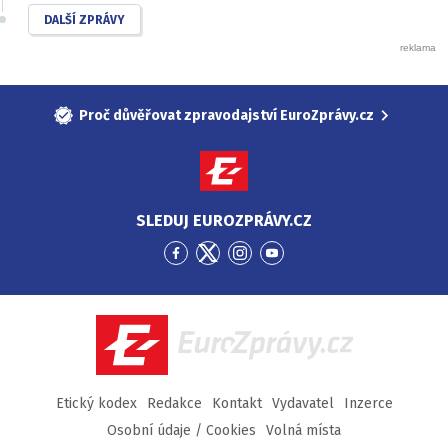
DALŠÍ ZPRÁVY
Proč důvěřovat zpravodajství EuroZprávy.cz
SLEDUJ EUROZPRÁVY.CZ
Přejít
Přejít
Přejít
Přejít
na
na
na
na
Facebook
Twitter
Instagram
YouTube
EuroZprávy.cz
Etický kodex
Redakce
Kontakt
Vydavatel
Inzerce
Osobní údaje / Cookies
Volná místa