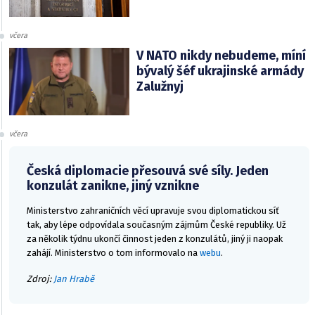
včera
V NATO nikdy nebudeme, míní
bývalý šéf ukrajinské armády
Zalužnyj
včera
Česká diplomacie přesouvá své síly. Jeden
konzulát zanikne, jiný vznikne
Ministerstvo zahraničních věcí upravuje svou diplomatickou síť
tak, aby lépe odpovídala současným zájmům České republiky. Už
za několik týdnu ukončí činnost jeden z konzulátů, jiný ji naopak
zahájí. Ministerstvo o tom informovalo na
webu
.
Zdroj:
Jan Hrabě