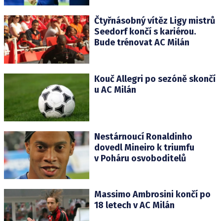
Čtyřnásobný vítěz Ligy mistrů
Seedorf končí s kariérou.
Bude trénovat AC Milán
Kouč Allegri po sezóně skončí
u AC Milán
Nestárnoucí Ronaldinho
dovedl Mineiro k triumfu
v Poháru osvoboditelů
Massimo Ambrosini končí po
18 letech v AC Milán