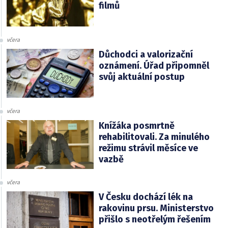
filmů
včera
Důchodci a valorizační
oznámení. Úřad připomněl
svůj aktuální postup
včera
Knížáka posmrtně
rehabilitovali. Za minulého
režimu strávil měsíce ve
vazbě
včera
V Česku dochází lék na
rakovinu prsu. Ministerstvo
přišlo s neotřelým řešením