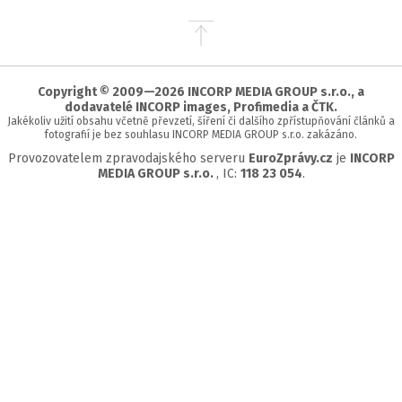
Přejít
na
začátek
stránky
Copyright © 2009—2026 INCORP MEDIA GROUP s.r.o., a
dodavatelé INCORP images, Profimedia a ČTK.
Jakékoliv užití obsahu včetně převzetí, šíření či dalšího zpřístupňování článků a
fotografií je bez souhlasu INCORP MEDIA GROUP s.r.o. zakázáno.
Provozovatelem zpravodajského serveru
EuroZprávy.cz
je
INCORP
MEDIA GROUP s.r.o.
, IC:
118 23 054
.