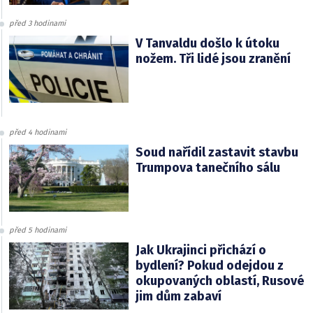
před 3 hodinami
V Tanvaldu došlo k útoku
nožem. Tři lidé jsou zranění
před 4 hodinami
Soud nařídil zastavit stavbu
Trumpova tanečního sálu
před 5 hodinami
Jak Ukrajinci přichází o
bydlení? Pokud odejdou z
okupovaných oblastí, Rusové
jim dům zabaví