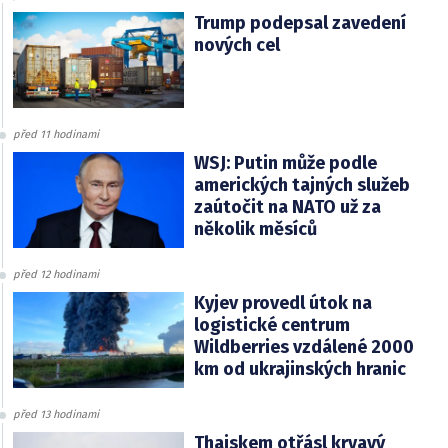
Trump podepsal zavedení
nových cel
před 11 hodinami
WSJ: Putin může podle
amerických tajných služeb
zaútočit na NATO už za
několik měsíců
před 12 hodinami
Kyjev provedl útok na
logistické centrum
Wildberries vzdálené 2000
km od ukrajinských hranic
před 13 hodinami
Thajskem otřásl krvavý