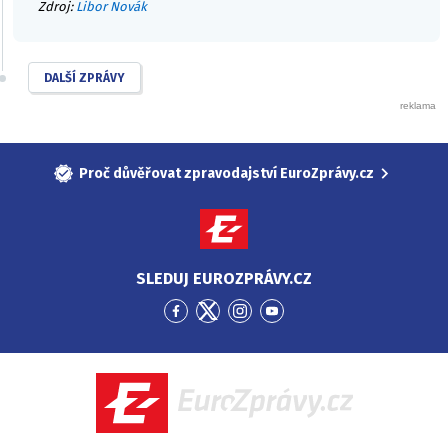
Zdroj:
Libor Novák
DALŠÍ ZPRÁVY
Proč důvěřovat zpravodajství EuroZprávy.cz
SLEDUJ EUROZPRÁVY.CZ
Přejít
Přejít
Přejít
Přejít
na
na
na
na
Facebook
Twitter
Instagram
YouTube
EuroZprávy.cz