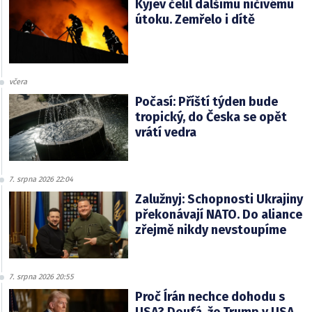
Kyjev čelil dalšímu ničivému
útoku. Zemřelo i dítě
včera
Počasí: Příští týden bude
tropický, do Česka se opět
vrátí vedra
7. srpna 2026 22:04
Zalužnyj: Schopnosti Ukrajiny
překonávají NATO. Do aliance
zřejmě nikdy nevstoupíme
7. srpna 2026 20:55
Proč Írán nechce dohodu s