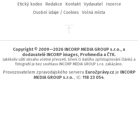
Etický kodex
Redakce
Kontakt
Vydavatel
Inzerce
Osobní údaje / Cookies
Volná místa
Přejít
na
začátek
stránky
Copyright © 2009—2026 INCORP MEDIA GROUP s.r.o., a
dodavatelé INCORP images, Profimedia a ČTK.
Jakékoliv užití obsahu včetně převzetí, šíření či dalšího zpřístupňování článků a
fotografií je bez souhlasu INCORP MEDIA GROUP s.r.o. zakázáno.
Provozovatelem zpravodajského serveru
EuroZprávy.cz
je
INCORP
MEDIA GROUP s.r.o.
, IC:
118 23 054
.