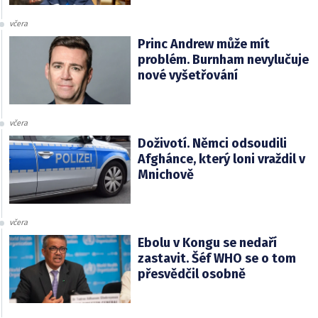
včera
Princ Andrew může mít
problém. Burnham nevylučuje
nové vyšetřování
včera
Doživotí. Němci odsoudili
Afghánce, který loni vraždil v
Mnichově
včera
Ebolu v Kongu se nedaří
zastavit. Šéf WHO se o tom
přesvědčil osobně