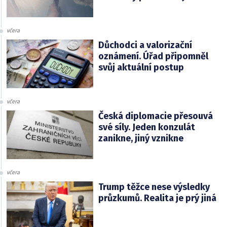
včera
Důchodci a valorizační
oznámení. Úřad připomněl
svůj aktuální postup
včera
Česká diplomacie přesouvá
své síly. Jeden konzulát
zanikne, jiný vznikne
včera
Trump těžce nese výsledky
průzkumů. Realita je prý jiná