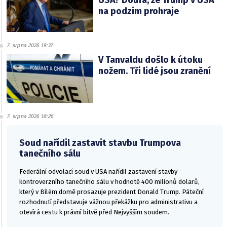
USA? Doufá, že Trump v USA
na podzim prohraje
7. srpna 2026 19:37
V Tanvaldu došlo k útoku
nožem. Tři lidé jsou zranění
7. srpna 2026 18:26
Soud nařídil zastavit stavbu Trumpova
tanečního sálu
Federální odvolací soud v USA nařídil zastavení stavby
kontroverzního tanečního sálu v hodnotě 400 milionů dolarů,
který v Bílém domě prosazuje prezident Donald Trump. Páteční
rozhodnutí představuje vážnou překážku pro administrativu a
otevírá cestu k právní bitvě před Nejvyšším soudem.