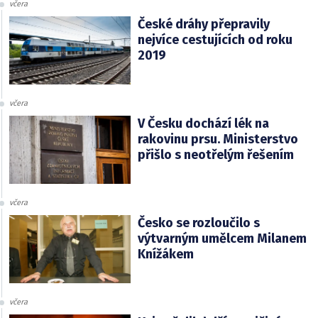
včera
České dráhy přepravily
nejvíce cestujících od roku
2019
včera
V Česku dochází lék na
rakovinu prsu. Ministerstvo
přišlo s neotřelým řešením
včera
Česko se rozloučilo s
výtvarným umělcem Milanem
Knížákem
včera