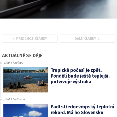
PŘEDCHOZÍ ČLÁNKY
DALŠÍ ČLÁNKY
AKTUÁLNĚ SE DĚJE
před 1 hodinou
Tropické počasí je zpět.
Pondělí bude ještě teplejší,
potvrzuje výstraha
před 2 hodinami
Padl středoevropský teplotní
rekord. Má ho Slovensko