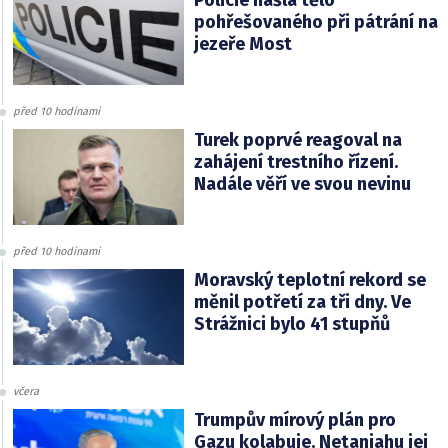
pohřešovaného při pátrání na
jezeře Most
před 10 hodinami
Turek poprvé reagoval na
zahájení trestního řízení.
Nadále věří ve svou nevinu
před 10 hodinami
Moravský teplotní rekord se
měnil potřetí za tři dny. Ve
Strážnici bylo 41 stupňů
včera
Trumpův mírový plán pro
Gazu kolabuje. Netanjahu jej