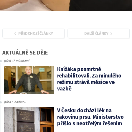
PŘEDCHOZÍ ČLÁNKY
DALŠÍ ČLÁNKY
AKTUÁLNĚ SE DĚJE
před 17 minutami
Knížáka posmrtně
rehabilitovali. Za minulého
režimu strávil měsíce ve
vazbě
před 1 hodinou
V Česku dochází lék na
rakovinu prsu. Ministerstvo
přišlo s neotřelým řešením