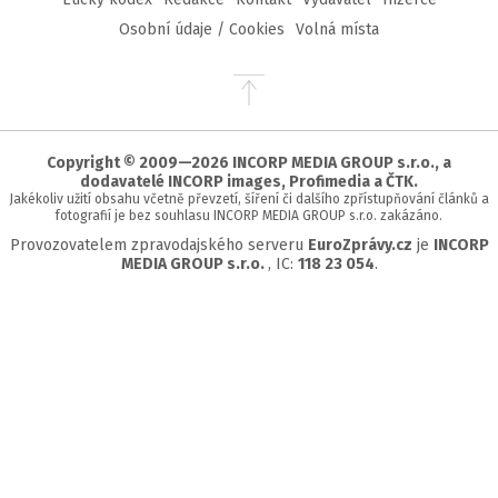
Osobní údaje / Cookies
Volná místa
Přejít
na
začátek
stránky
Copyright © 2009—2026 INCORP MEDIA GROUP s.r.o., a
dodavatelé INCORP images, Profimedia a ČTK.
Jakékoliv užití obsahu včetně převzetí, šíření či dalšího zpřístupňování článků a
fotografií je bez souhlasu INCORP MEDIA GROUP s.r.o. zakázáno.
Provozovatelem zpravodajského serveru
EuroZprávy.cz
je
INCORP
MEDIA GROUP s.r.o.
, IC:
118 23 054
.