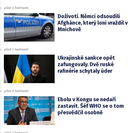
před 4 hodinami
Doživotí. Němci odsoudili
Afghánce, který loni vraždil v
Mnichově
před 5 hodinami
Ukrajinské sankce opět
zafungovaly. Dvě ruské
rafinérie schytaly úder
před 6 hodinami
Ebolu v Kongu se nedaří
zastavit. Šéf WHO se o tom
přesvědčil osobně
před 7 hodinami