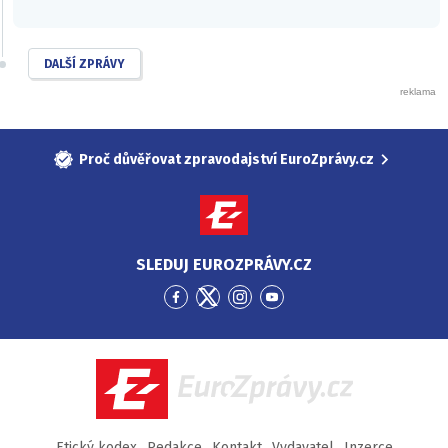
DALŠÍ ZPRÁVY
Proč důvěřovat zpravodajství EuroZprávy.cz
SLEDUJ EUROZPRÁVY.CZ
Přejít
Přejít
Přejít
Přejít
na
na
na
na
Facebook
Twitter
Instagram
YouTube
EuroZprávy.cz
Etický kodex
Redakce
Kontakt
Vydavatel
Inzerce