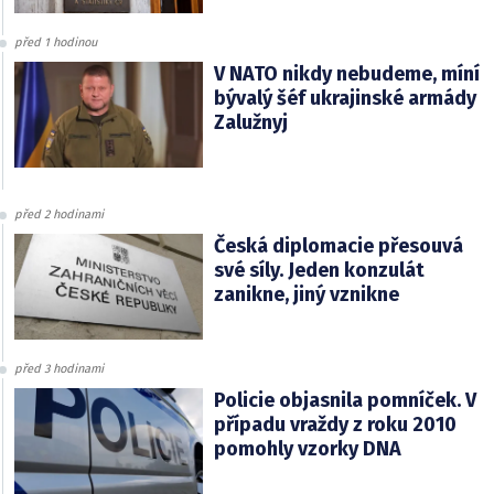
před 1 hodinou
V NATO nikdy nebudeme, míní
bývalý šéf ukrajinské armády
Zalužnyj
před 2 hodinami
Česká diplomacie přesouvá
své síly. Jeden konzulát
zanikne, jiný vznikne
před 3 hodinami
Policie objasnila pomníček. V
případu vraždy z roku 2010
pomohly vzorky DNA