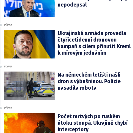
nepodepsal
včera
Ukrajinská armáda provedla
čtyřicetidenní dronovou
kampaň s cílem přinutit Kreml
k mírovým jednáním
včera
Na německém letišti našli
dron s výbušninou. Policie
nasadila robota
včera
Počet mrtvých po ruském
útoku stoupá. Ukrajině chybí
interceptory