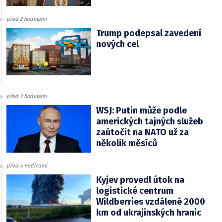
před 2 hodinami
Trump podepsal zavedení
nových cel
před 3 hodinami
WSJ: Putin může podle
amerických tajných služeb
zaútočit na NATO už za
několik měsíců
před 4 hodinami
Kyjev provedl útok na
logistické centrum
Wildberries vzdálené 2000
km od ukrajinských hranic