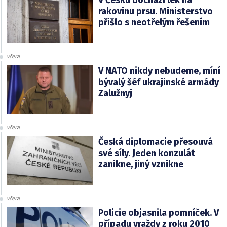
rakovinu prsu. Ministerstvo
přišlo s neotřelým řešením
včera
V NATO nikdy nebudeme, míní
bývalý šéf ukrajinské armády
Zalužnyj
včera
Česká diplomacie přesouvá
své síly. Jeden konzulát
zanikne, jiný vznikne
včera
Policie objasnila pomníček. V
případu vraždy z roku 2010