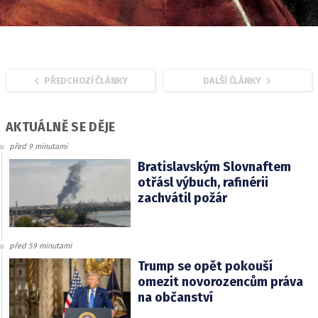
PŘEDCHOZÍ ČLÁNKY
DALŠÍ ČLÁNKY
AKTUÁLNĚ SE DĚJE
před 9 minutami
Bratislavským Slovnaftem
otřásl výbuch, rafinérii
zachvátil požár
před 59 minutami
Trump se opět pokouší
omezit novorozencům práva
na občanství