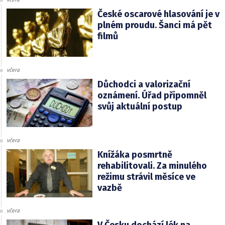
České oscarové hlasování je v
plném proudu. Šanci má pět
filmů
včera
Důchodci a valorizační
oznámení. Úřad připomněl
svůj aktuální postup
včera
Knížáka posmrtně
rehabilitovali. Za minulého
režimu strávil měsíce ve
vazbě
včera
V Česku dochází lék na