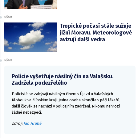
včera
Tropické počasí stále sužuje
jižní Moravu. Meteorologové
avizují další vedra
včera
Policie vyšetřuje násilný čin na Valašsku.
Zadržela podezřelého
Policisté se zabývají násilným činem v Újezd u Valašských
Klobouk ve Zlínském kraji. Jedna osoba skončila v péči lékařů,
další člověk se nachází v policejním zadržení. Nikomu nehrozí
žádné nebezpečí.
Zdroj:
Jan Hrabě