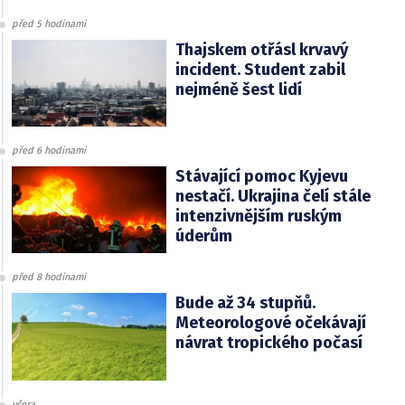
před 5 hodinami
Thajskem otřásl krvavý
incident. Student zabil
nejméně šest lidí
před 6 hodinami
Stávající pomoc Kyjevu
nestačí. Ukrajina čelí stále
intenzivnějším ruským
úderům
před 8 hodinami
Bude až 34 stupňů.
Meteorologové očekávají
návrat tropického počasí
včera