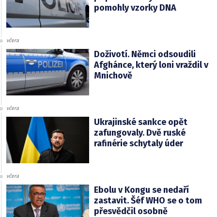
pomohly vzorky DNA
včera
Doživotí. Němci odsoudili
Afghánce, který loni vraždil v
Mnichově
včera
Ukrajinské sankce opět
zafungovaly. Dvě ruské
rafinérie schytaly úder
včera
Ebolu v Kongu se nedaří
zastavit. Šéf WHO se o tom
přesvědčil osobně