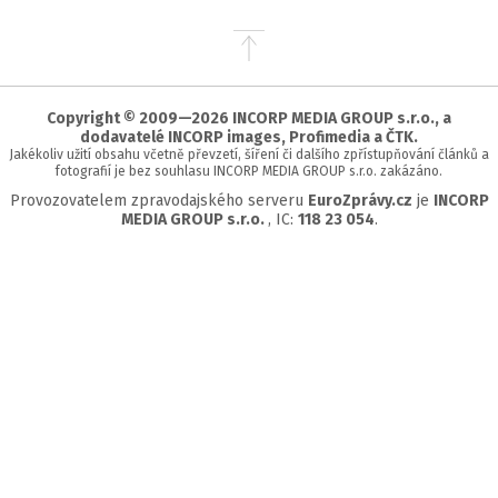
Přejít
na
začátek
stránky
Copyright © 2009—2026 INCORP MEDIA GROUP s.r.o., a
dodavatelé INCORP images, Profimedia a ČTK.
Jakékoliv užití obsahu včetně převzetí, šíření či dalšího zpřístupňování článků a
fotografií je bez souhlasu INCORP MEDIA GROUP s.r.o. zakázáno.
Provozovatelem zpravodajského serveru
EuroZprávy.cz
je
INCORP
MEDIA GROUP s.r.o.
, IC:
118 23 054
.