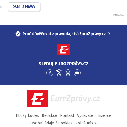
DALŠÍ ZPRÁVY
Proč důvěřovat zpravodajství EuroZprávy.cz
SLEDUJ EUROZPRÁVY.CZ
Přejít
Přejít
Přejít
Přejít
na
na
na
na
Facebook
Twitter
Instagram
YouTube
EuroZprávy.cz
Etický kodex
Redakce
Kontakt
Vydavatel
Inzerce
Osobní údaje / Cookies
Volná místa