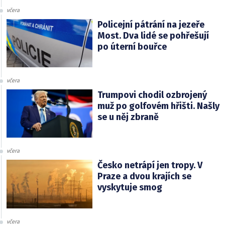
včera
Policejní pátrání na jezeře
Most. Dva lidé se pohřešují
po úterní bouřce
včera
Trumpovi chodil ozbrojený
muž po golfovém hřišti. Našly
se u něj zbraně
včera
Česko netrápí jen tropy. V
Praze a dvou krajích se
vyskytuje smog
včera