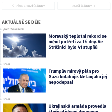
PŘEDCHOZÍ ČLÁNKY
DALŠÍ ČLÁNKY
AKTUÁLNĚ SE DĚJE
před 3 minutami
Moravský teplotní rekord se
měnil potřetí za tři dny. Ve
Strážnici bylo 41 stupňů
včera
Trumpův mírový plán pro
Gazu kolabuje. Netanjahu jej
nepodepsal
včera
Ukrajinská armáda provedla
čtyřicetidenní dronovou