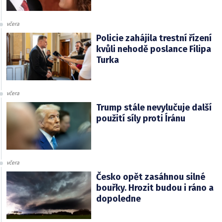
včera
Policie zahájila trestní řízení
kvůli nehodě poslance Filipa
Turka
včera
Trump stále nevylučuje další
použití síly proti Íránu
včera
Česko opět zasáhnou silné
bouřky. Hrozit budou i ráno a
dopoledne