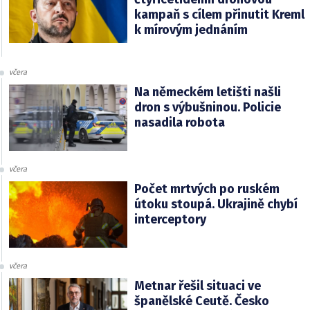
kampaň s cílem přinutit Kreml
k mírovým jednáním
včera
Na německém letišti našli
dron s výbušninou. Policie
nasadila robota
včera
Počet mrtvých po ruském
útoku stoupá. Ukrajině chybí
interceptory
včera
Metnar řešil situaci ve
španělské Ceutě. Česko