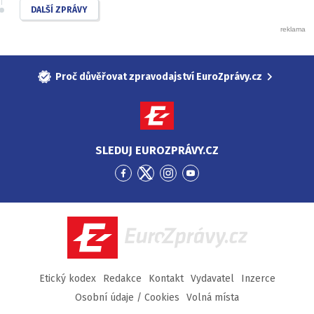
DALŠÍ ZPRÁVY
Proč důvěřovat zpravodajství EuroZprávy.cz
SLEDUJ EUROZPRÁVY.CZ
Přejít
Přejít
Přejít
Přejít
na
na
na
na
Facebook
Twitter
Instagram
YouTube
EuroZprávy.cz
Etický kodex
Redakce
Kontakt
Vydavatel
Inzerce
Osobní údaje / Cookies
Volná místa