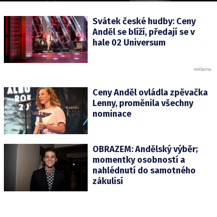
Svátek české hudby: Ceny
Anděl se blíží, předají se v
hale 02 Universum
Ceny Anděl ovládla zpěvačka
Lenny, proměnila všechny
nominace
OBRAZEM: Andělský výběr;
momentky osobností a
nahlédnutí do samotného
zákulisí