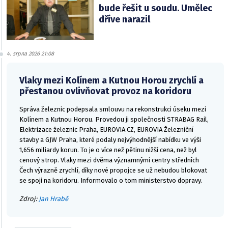
bude řešit u soudu. Umělec
dříve narazil
4. srpna 2026 21:08
Vlaky mezi Kolínem a Kutnou Horou zrychlí a
přestanou ovlivňovat provoz na koridoru
Správa železnic podepsala smlouvu na rekonstrukci úseku mezi
Kolínem a Kutnou Horou. Provedou ji společnosti STRABAG Rail,
Elektrizace železnic Praha, EUROVIA CZ, EUROVIA Železniční
stavby a GJW Praha, které podaly nejvýhodnější nabídku ve výši
1,656 miliardy korun. To je o více než pětinu nižší cena, než byl
cenový strop. Vlaky mezi dvěma významnými centry středních
Čech výrazně zrychlí, díky nové propojce se už nebudou blokovat
se spoji na koridoru. Informovalo o tom ministerstvo dopravy.
Zdroj:
Jan Hrabě