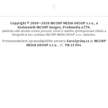
Přejít
na
začátek
stránky
Copyright © 2009—2026 INCORP MEDIA GROUP s.r.o., a
dodavatelé INCORP images, Profimedia a ČTK.
Jakékoliv užití obsahu včetně převzetí, šíření či dalšího zpřístupňování článků a
fotografií je bez souhlasu INCORP MEDIA GROUP s.r.o. zakázáno.
Provozovatelem zpravodajského serveru
EuroZprávy.cz
je
INCORP
MEDIA GROUP s.r.o.
, IC:
118 23 054
.