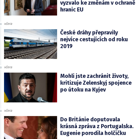
vyzvalo ke změnám v ochraně
hranic EU
včera
České dráhy přepravily
nejvíce cestujících od roku
2019
včera
Mohli jste zachránit životy,
kritizuje Zelenskyj spojence
po útoku na Kyjev
včera
Do Británie doputovala
krásná zpráva z Portugalska.
Eugenie porodila holčičku