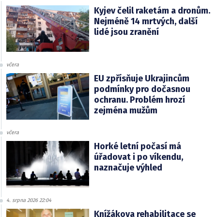
Kyjev čelil raketám a dronům.
Nejméně 14 mrtvých, další
lidé jsou zranění
včera
EU zpřísňuje Ukrajincům
podmínky pro dočasnou
ochranu. Problém hrozí
zejména mužům
včera
Horké letní počasí má
úřadovat i po víkendu,
naznačuje výhled
4. srpna 2026 22:04
Knížákova rehabilitace se