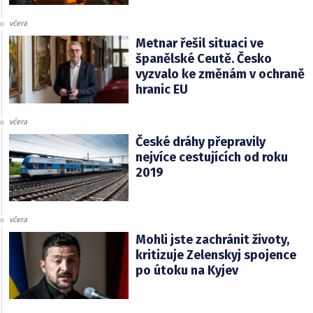
včera
Metnar řešil situaci ve
španělské Ceutě. Česko
vyzvalo ke změnám v ochraně
hranic EU
včera
České dráhy přepravily
nejvíce cestujících od roku
2019
včera
Mohli jste zachránit životy,
kritizuje Zelenskyj spojence
po útoku na Kyjev