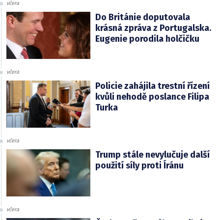
včera
Do Británie doputovala
krásná zpráva z Portugalska.
Eugenie porodila holčičku
včera
Policie zahájila trestní řízení
kvůli nehodě poslance Filipa
Turka
včera
Trump stále nevylučuje další
použití síly proti Íránu
včera