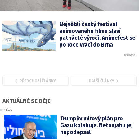
Největší český festival
animovaného filmu slaví
patnácté výročí. Animefest se
po roce vrací do Brna
PŘEDCHOZÍ ČLÁNKY
DALŠÍ ČLÁNKY
AKTUÁLNĚ SE DĚJE
včera
Trumpův mírový plán pro
Gazu kolabuje. Netanjahu jej
nepodepsal