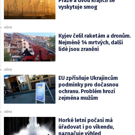
Praze a dvou krajích se
vyskytuje smog
včera
Kyjev čelil raketám a dronům.
Nejméně 14 mrtvých, další
lidé jsou zranění
včera
EU zpřísňuje Ukrajincům
podmínky pro dočasnou
ochranu. Problém hrozí
zejména mužům
včera
Horké letní počasí má
úřadovat i po víkendu,
naznačuje výhled