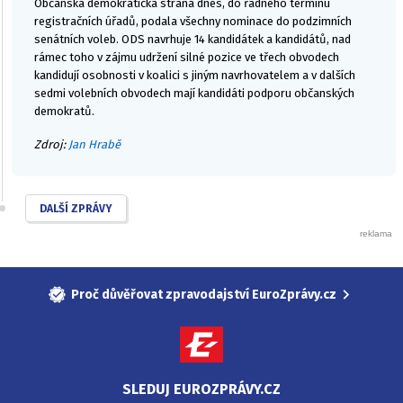
Občanská demokratická strana dnes, do řádného termínu
registračních úřadů, podala všechny nominace do podzimních
senátních voleb. ODS navrhuje 14 kandidátek a kandidátů, nad
rámec toho v zájmu udržení silné pozice ve třech obvodech
kandidují osobnosti v koalici s jiným navrhovatelem a v dalších
sedmi volebních obvodech mají kandidáti podporu občanských
demokratů.
Zdroj:
Jan Hrabě
DALŠÍ ZPRÁVY
Proč důvěřovat zpravodajství EuroZprávy.cz
SLEDUJ EUROZPRÁVY.CZ