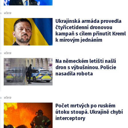
včera
Ukrajinská armáda provedla
čtyřicetidenní dronovou
kampaň s cílem přinutit Kreml
k mírovým jednáním
včera
Na německém letišti našli
dron s výbušninou. Policie
nasadila robota
včera
Počet mrtvých po ruském
útoku stoupá. Ukrajině chybí
interceptory