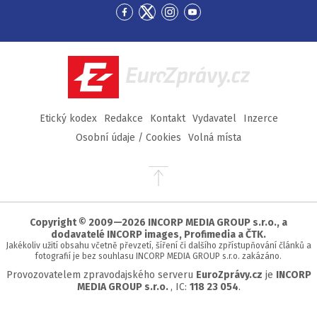
Přejít
Přejít
Přejít
Přejít
na
na
na
na
Facebook
Twitter
Instagram
YouTube
EuroZprávy.cz
Etický kodex
Redakce
Kontakt
Vydavatel
Inzerce
Osobní údaje / Cookies
Volná místa
Přejít
na
začátek
stránky
Copyright © 2009—2026 INCORP MEDIA GROUP s.r.o., a
dodavatelé INCORP images, Profimedia a ČTK.
Jakékoliv užití obsahu včetně převzetí, šíření či dalšího zpřístupňování článků a
fotografií je bez souhlasu INCORP MEDIA GROUP s.r.o. zakázáno.
Provozovatelem zpravodajského serveru
EuroZprávy.cz
je
INCORP
MEDIA GROUP s.r.o.
, IC:
118 23 054
.