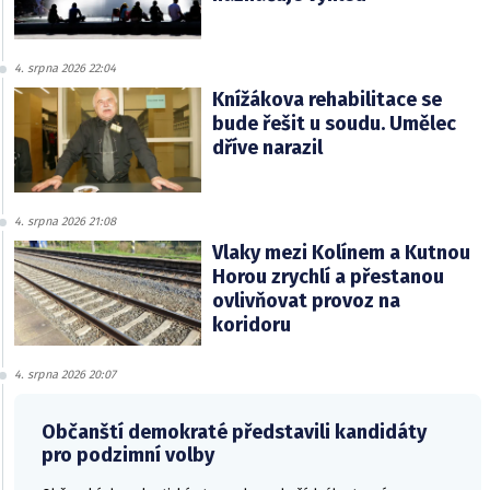
4. srpna 2026 22:04
Knížákova rehabilitace se
bude řešit u soudu. Umělec
dříve narazil
4. srpna 2026 21:08
Vlaky mezi Kolínem a Kutnou
Horou zrychlí a přestanou
ovlivňovat provoz na
koridoru
4. srpna 2026 20:07
Občanští demokraté představili kandidáty
pro podzimní volby