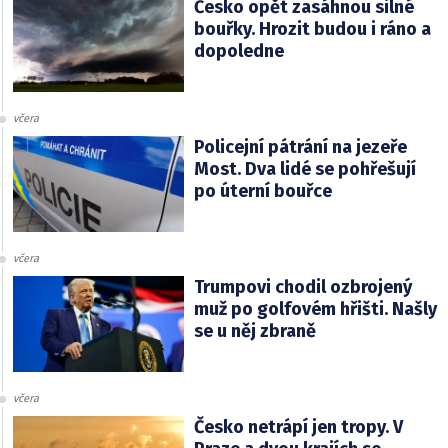
Česko opět zasáhnou silné
bouřky. Hrozit budou i ráno a
dopoledne
včera
Policejní pátrání na jezeře
Most. Dva lidé se pohřešují
po úterní bouřce
včera
Trumpovi chodil ozbrojený
muž po golfovém hřišti. Našly
se u něj zbraně
včera
Česko netrápí jen tropy. V