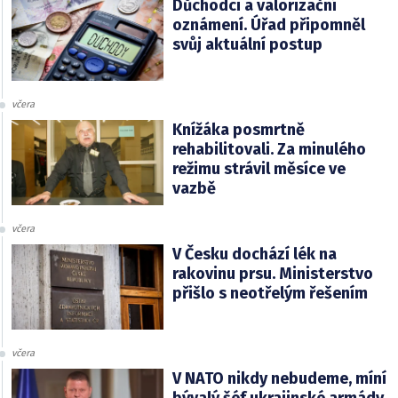
Důchodci a valorizační
oznámení. Úřad připomněl
svůj aktuální postup
včera
Knížáka posmrtně
rehabilitovali. Za minulého
režimu strávil měsíce ve
vazbě
včera
V Česku dochází lék na
rakovinu prsu. Ministerstvo
přišlo s neotřelým řešením
včera
V NATO nikdy nebudeme, míní