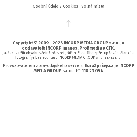
Osobní údaje / Cookies
Volná místa
Přejít
na
začátek
stránky
Copyright © 2009—2026 INCORP MEDIA GROUP s.r.o., a
dodavatelé INCORP images, Profimedia a ČTK.
Jakékoliv užití obsahu včetně převzetí, šíření či dalšího zpřístupňování článků a
fotografií je bez souhlasu INCORP MEDIA GROUP s.r.o. zakázáno.
Provozovatelem zpravodajského serveru
EuroZprávy.cz
je
INCORP
MEDIA GROUP s.r.o.
, IC:
118 23 054
.