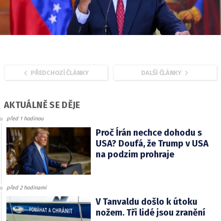
PŘEDCHOZÍ ČLÁNKY
DALŠÍ ČLÁNKY
AKTUÁLNĚ SE DĚJE
před 1 hodinou
Proč Írán nechce dohodu s
USA? Doufá, že Trump v USA
na podzim prohraje
před 2 hodinami
V Tanvaldu došlo k útoku
nožem. Tři lidé jsou zranění