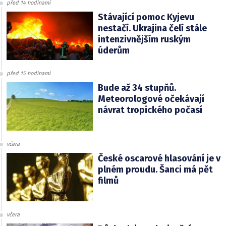
před 14 hodinami
Stávající pomoc Kyjevu
nestačí. Ukrajina čelí stále
intenzivnějším ruským
úderům
před 15 hodinami
Bude až 34 stupňů.
Meteorologové očekávají
návrat tropického počasí
včera
České oscarové hlasování je v
plném proudu. Šanci má pět
filmů
včera