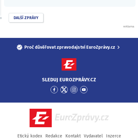
DALŠÍ ZPRÁVY
Proč důvěřovat zpravodajství EuroZprávy.cz
SLEDUJ EUROZPRÁVY.CZ
Přejít
Přejít
Přejít
Přejít
na
na
na
na
Facebook
Twitter
Instagram
YouTube
EuroZprávy.cz
Etický kodex
Redakce
Kontakt
Vydavatel
Inzerce