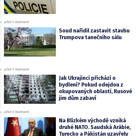
před 4 hodinami
Soud nařídil zastavit stavbu
Trumpova tanečního sálu
před 5 hodinami
Jak Ukrajinci přichází o
bydlení? Pokud odejdou z
okupovaných oblastí, Rusové
jim dům zabaví
před 6 hodinami
Na Blízkém východě vzniká
druhé NATO. Saudská Arábie,
Turecko a Pákistán uzavřely