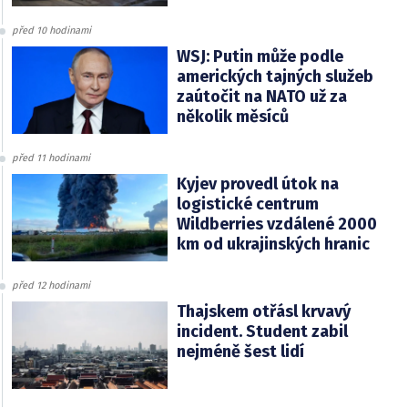
před 10 hodinami
WSJ: Putin může podle
amerických tajných služeb
zaútočit na NATO už za
několik měsíců
před 11 hodinami
Kyjev provedl útok na
logistické centrum
Wildberries vzdálené 2000
km od ukrajinských hranic
před 12 hodinami
Thajskem otřásl krvavý
incident. Student zabil
nejméně šest lidí