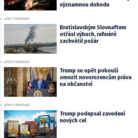
významnou dohodu
před 7 hodinami
Bratislavským Slovnaftem
otřásl výbuch, rafinérii
zachvátil požár
před 8 hodinami
Trump se opět pokouší
omezit novorozencům práva
na občanství
před 9 hodinami
Trump podepsal zavedení
nových cel