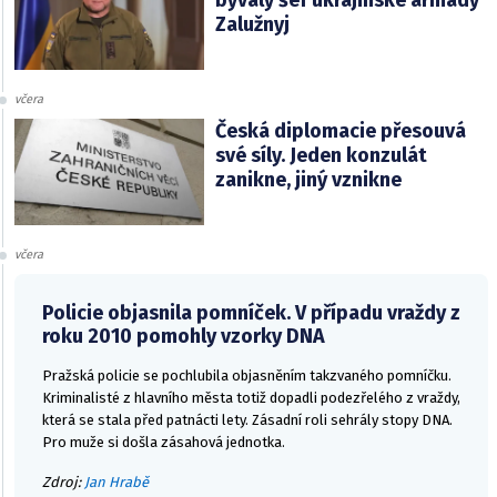
bývalý šéf ukrajinské armády
Zalužnyj
včera
Česká diplomacie přesouvá
své síly. Jeden konzulát
zanikne, jiný vznikne
včera
Policie objasnila pomníček. V případu vraždy z
roku 2010 pomohly vzorky DNA
Pražská policie se pochlubila objasněním takzvaného pomníčku.
Kriminalisté z hlavního města totiž dopadli podezřelého z vraždy,
která se stala před patnácti lety. Zásadní roli sehrály stopy DNA.
Pro muže si došla zásahová jednotka.
Zdroj:
Jan Hrabě