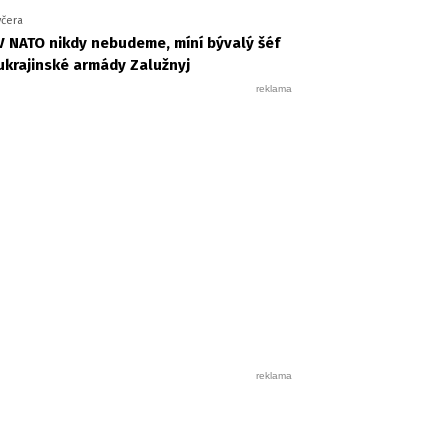
včera
V NATO nikdy nebudeme, míní bývalý šéf
ukrajinské armády Zalužnyj