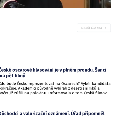
DALŠÍ ČLÁNKY
České oscarové hlasování je v plném proudu. Šanci
má pět filmů
Kdo bude Česko reprezentovat na Oscarech? Výběr kandidáta
pokračuje. Akademici původně vybírali z deseti snímků a
počet již zúžili na polovinu. Informovala o tom Česká filmová
a televizní akademie.
Důchodci a valorizační oznámení. Úřad připomněl