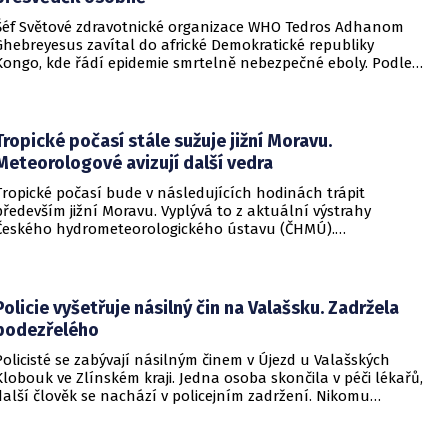
Šéf Světové zdravotnické organizace WHO Tedros Adhanom
Ghebreyesus zavítal do africké Demokratické republiky
Kongo, kde řádí epidemie smrtelně nebezpečné eboly. Podle
Ghebreyesuse se nemoc šíří rychleji, než se zdravotníkům
daří zintenzivňovat boj s chorobou.
Tropické počasí stále sužuje jižní Moravu.
Meteorologové avizují další vedra
Tropické počasí bude v následujících hodinách trápit
především jižní Moravu. Vyplývá to z aktuální výstrahy
Českého hydrometeorologického ústavu (ČHMÚ).
Meteorologové zároveň avizují, že již o víkendu by se horké
počasí mělo vrátit i na další místa v republice.
Policie vyšetřuje násilný čin na Valašsku. Zadržela
podezřelého
Policisté se zabývají násilným činem v Újezd u Valašských
Klobouk ve Zlínském kraji. Jedna osoba skončila v péči lékařů,
další člověk se nachází v policejním zadržení. Nikomu
nehrozí žádné nebezpečí.