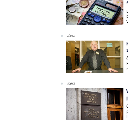
včera
včera