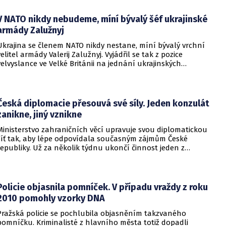
V NATO nikdy nebudeme, míní bývalý šéf ukrajinské
armády Zalužnyj
Ukrajina se členem NATO nikdy nestane, míní bývalý vrchní
velitel armády Valerij Zalužnyj. Vyjádřil se tak z pozice
velvyslance ve Velké Británii na jednání ukrajinských
diplomatů v Kyjevě. Představitele své země nabádal k tomu,
aby se snažila uzavřít jiné aliance.
Česká diplomacie přesouvá své síly. Jeden konzulát
zanikne, jiný vznikne
Ministerstvo zahraničních věcí upravuje svou diplomatickou
síť tak, aby lépe odpovídala současným zájmům České
republiky. Už za několik týdnu ukončí činnost jeden z
konzulátů, jiný ji naopak zahájí. Ministerstvo o tom
informovalo na webu.
Policie objasnila pomníček. V případu vraždy z roku
2010 pomohly vzorky DNA
Pražská policie se pochlubila objasněním takzvaného
pomníčku. Kriminalisté z hlavního města totiž dopadli