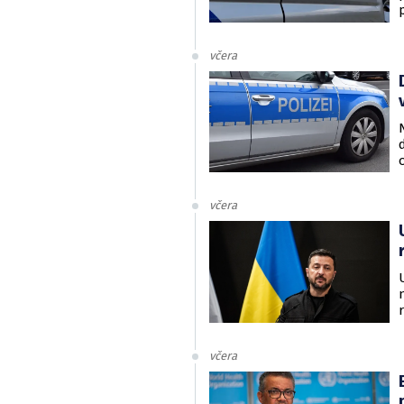
včera
včera
včera