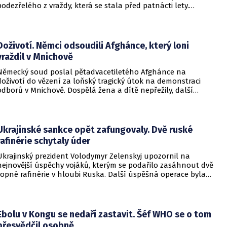
podezřelého z vraždy, která se stala před patnácti lety.
Zásadní roli sehrály stopy DNA. Pro muže si došla zásahová
jednotka.
Doživotí. Němci odsoudili Afghánce, který loni
vraždil v Mnichově
Německý soud poslal pětadvacetiletého Afghánce na
doživotí do vězení za loňský tragický útok na demonstraci
odborů v Mnichově. Dospělá žena a dítě nepřežily, další
desítky lidí utrpěli zranění. O soudním rozhodnutí
informovala DW.
Ukrajinské sankce opět zafungovaly. Dvě ruské
rafinérie schytaly úder
Ukrajinský prezident Volodymyr Zelenskyj upozornil na
nejnovější úspěchy vojáků, kterým se podařilo zasáhnout dvě
ropné rafinérie v hloubi Ruska. Další úspěšná operace byla
provedena v Černém moři.
Ebolu v Kongu se nedaří zastavit. Šéf WHO se o tom
přesvědčil osobně