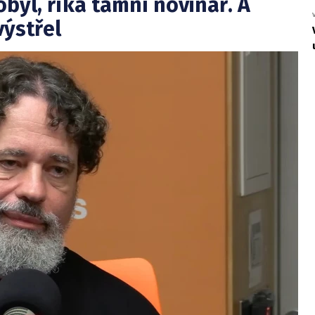
byl, říká tamní novinář. A
výstřel