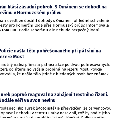
Írán hlásí zásadní pokrok. S Ománem se dohodl na
režimu v Hormuzském průlivu
Írán uvedl, že dosáhl dohody s Ománem ohledně schválené
cesty pro komerční lodě přes Hormuzský průliv. Informovala
o tom BBC. Podle Teheránu ale nebude bezpečný lodní
provoz zcela zaručen kvůli aktivitám Američanů.
Policie našla tělo pohřešovaného při pátrání na
jezeře Most
Smutný nález přinesla pátrací akce po dvou pohřešovaných,
která od úterního večera probíhá na jezeru Most. Policie
potvrdila, že našla tělo jedné z hledaných osob bez známek
života. Pátrání po druhém člověku pokračuje.
Turek poprvé reagoval na zahájení trestního řízení.
Nadále věří ve svou nevinu
Poslanec Filip Turek (Motoristé) je přesvědčen, že červencovou
dopravní nehodu v centru Prahy nezavinil, což by podle jeho
slov mělo prokázat i probíhající vyšetřování. Policie v případu