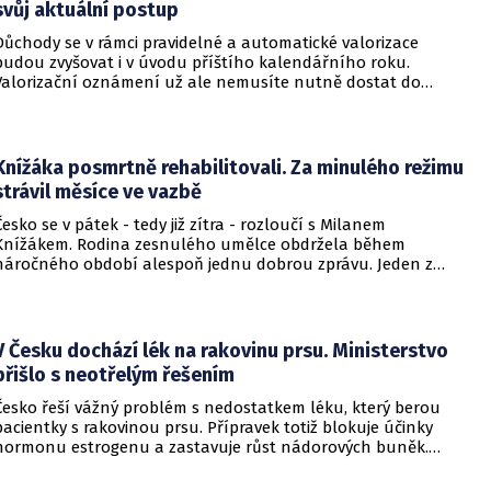
svůj aktuální postup
Důchody se v rámci pravidelné a automatické valorizace
budou zvyšovat i v úvodu příštího kalendářního roku.
Valorizační oznámení už ale nemusíte nutně dostat do
schránky. Pokud ho člověk chce mít na papíře, může si o něj
požádat.
Knížáka posmrtně rehabilitovali. Za minulého režimu
strávil měsíce ve vazbě
Česko se v pátek - tedy již zítra - rozloučí s Milanem
Knížákem. Rodina zesnulého umělce obdržela během
náročného období alespoň jednu dobrou zprávu. Jeden z
pražských obvodních soudů Knížáka definitivně rehabilitoval
za vazební stíhání v dobách komunistického režimu.
V Česku dochází lék na rakovinu prsu. Ministerstvo
přišlo s neotřelým řešením
Česko řeší vážný problém s nedostatkem léku, který berou
pacientky s rakovinou prsu. Přípravek totiž blokuje účinky
hormonu estrogenu a zastavuje růst nádorových buněk.
Pomoci má zvláštní léčebný program, který připravilo
ministerstvo zdravotnictví.