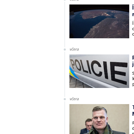
včera
včera