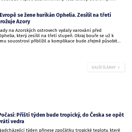
ku a Británii.
Evropě se žene hurikán Ophelia. Zesílil na třetí
rožuje Azory
řady na Azorských ostrovech vydaly varování před
helia, který zesílil na třetí stupeň. Okraj bouře se už k
mu souostroví přiblížil a komplikace bude zřejmě působit
n, než se přesune dál směrem k Irsku a Británii.
DALŠÍ ČLÁNKY
Počasí: Příští týden bude tropický, do Česka se opět
vrátí vedra
Nadcházející týden přinese zpočátku tropické teploty, které