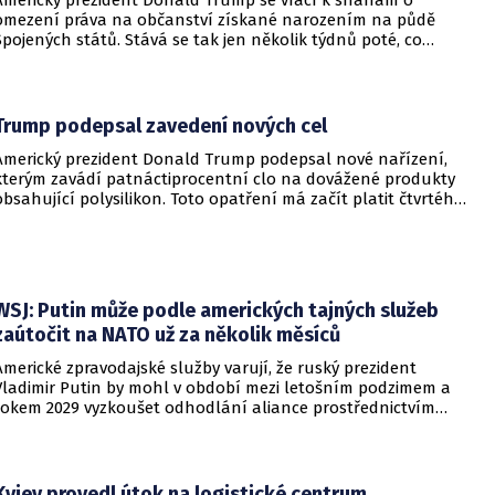
omezení práva na občanství získané narozením na půdě
Spojených států. Stává se tak jen několik týdnů poté, co
Nejvyšší soud Spojených států odmítl jeho předchozí plošší
pokus o zrušení této dlouholeté praxe.
Trump podepsal zavedení nových cel
Americký prezident Donald Trump podepsal nové nařízení,
kterým zavádí patnáctiprocentní clo na dovážené produkty
obsahující polysilikon. Toto opatření má začít platit čtvrtého
prosince a jeho hlavním úkolem je podpořit domácí
dodavatelské řetězce v oblasti mikročipů i solárních panelů.
WSJ: Putin může podle amerických tajných služeb
zaútočit na NATO už za několik měsíců
Americké zpravodajské služby varují, že ruský prezident
Vladimir Putin by mohl v období mezi letošním podzimem a
rokem 2029 vyzkoušet odhodlání aliance prostřednictvím
omezeného útoku. Cílem takových kroků by nebylo zabrání
území, ale snaha otestovat, zda členské státy dodrží své
závazky o kolektivní obraně. Tyto znepokojivé scénáře
přicházejí v době, kdy Moskva čelí rostoucímu tlaku kvůli
Kyjev provedl útok na logistické centrum