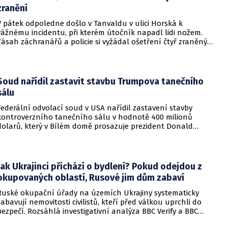
zranění
V pátek odpoledne došlo v Tanvaldu v ulici Horská k
vážnému incidentu, při kterém útočník napadl lidi nožem.
Zásah záchranářů a policie si vyžádal ošetření čtyř zraněných
osob, přičemž tři z nich utrpěly těžká poranění.
Soud nařídil zastavit stavbu Trumpova tanečního
sálu
Federální odvolací soud v USA nařídil zastavení stavby
kontroverzního tanečního sálu v hodnotě 400 milionů
dolarů, který v Bílém domě prosazuje prezident Donald
Trump. Páteční rozhodnutí představuje vážnou překážku pro
administrativu a otevírá cestu k právní bitvě před Nejvyšším
soudem.
Jak Ukrajinci přichází o bydlení? Pokud odejdou z
okupovaných oblastí, Rusové jim dům zabaví
Ruské okupační úřady na územích Ukrajiny systematicky
zabavují nemovitosti civilistů, kteří před válkou uprchli do
bezpečí. Rozsáhlá investigativní analýza BBC Verify a BBC
Russian odhalila, že od roku 2024 bylo identifikováno k