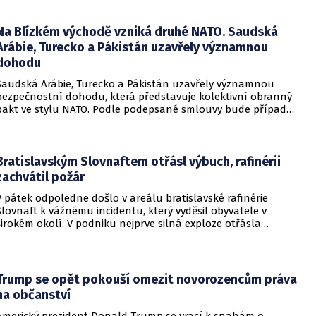
zabavení nebo již přímo zkonfiskováno přes 34 tisíc domů a
bytů.
Na Blízkém východě vzniká druhé NATO. Saudská
Arábie, Turecko a Pákistán uzavřely významnou
dohodu
Saudská Arábie, Turecko a Pákistán uzavřely významnou
bezpečnostní dohodu, která představuje kolektivní obranný
pakt ve stylu NATO. Podle podepsané smlouvy bude případný
útok na některou z těchto tří zemí považován za útok na
všechny členy aliance, což má posílit odstrašující sílu v
regionu.
Bratislavským Slovnaftem otřásl výbuch, rafinérii
zachvátil požár
V pátek odpoledne došlo v areálu bratislavské rafinérie
Slovnaft k vážnému incidentu, který vyděsil obyvatele v
širokém okolí. V podniku nejprve silná exploze otřásla
budovami a následně vypukl rozsáhlý požár.
Trump se opět pokouší omezit novorozencům práva
na občanství
Americký prezident Donald Trump se vrací k snahám o