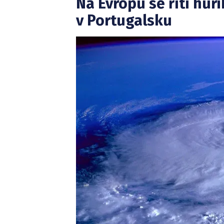
Na Evropu se řítí hur
v Portugalsku