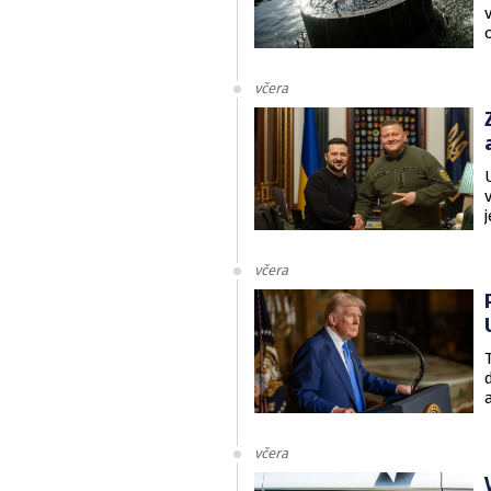
včera
včera
včera