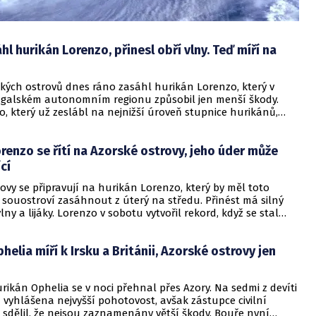
hl hurikán Lorenzo, přinesl obří vlny. Teď míří na
kých ostrovů dnes ráno zasáhl hurikán Lorenzo, který v
galském autonomním regionu způsobil jen menší škody.
, který už zeslábl na nejnižší úroveň stupnice hurikánů,
měrem na severovýchod a ve čtvrtek odpoledne by se měl
Irsku, informovala dnes agentura Reuters.
renzo se řítí na Azorské ostrovy, jeho úder může
cí
ovy se připravují na hurikán Lorenzo, který by měl toto
 souostroví zasáhnout z úterý na středu. Přinést má silný
vlny a lijáky. Lorenzo v sobotu vytvořil rekord, když se stal
ánem páté, tedy nejvyšší kategorie, který dorazil takto
everovýchod Atlantiku.
helia míří k Irsku a Británii, Azorské ostrovy jen
rikán Ophelia se v noci přehnal přes Azory. Na sedmi z devíti
 vyhlášena nejvyšší pohotovost, avšak zástupce civilní
 sdělil, že nejsou zaznamenány větší škody. Bouře nyní