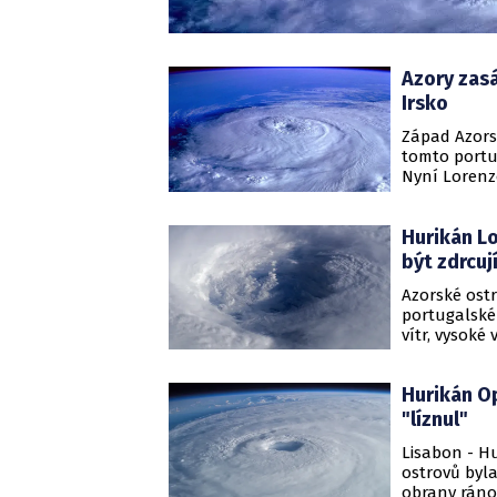
Azory zasá
Irsko
Západ Azors
tomto portu
Nyní Lorenzo
postupuje s
přiblížit k 
Hurikán Lo
být zdrcují
Azorské ostr
portugalské
vítr, vysoké 
prvním hurik
daleko na s
Hurikán Op
"líznul"
Lisabon - Hu
ostrovů byla
obrany ráno