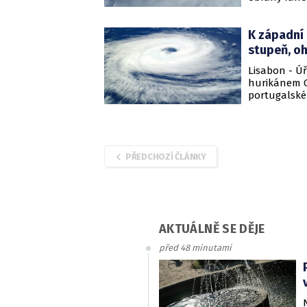
směřuje k Irs
K západní 
stupeň, oh
Lisabon - Ú
hurikánem Op
portugalské
několik hodi
PŘEDCHOZÍ ČLÁNKY
AKTUÁLNĚ SE DĚJE
před 48 minutami