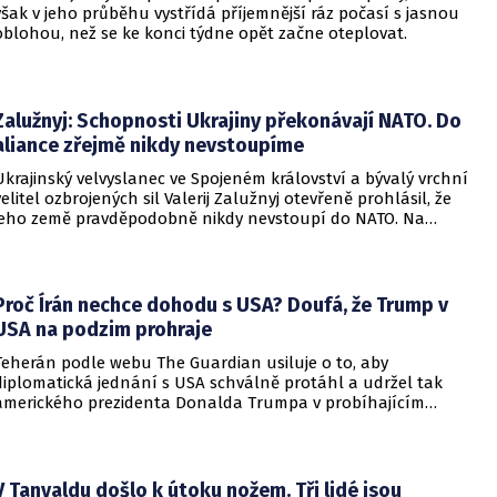
však v jeho průběhu vystřídá příjemnější ráz počasí s jasnou
oblohou, než se ke konci týdne opět začne oteplovat.
Zalužnyj: Schopnosti Ukrajiny překonávají NATO. Do
aliance zřejmě nikdy nevstoupíme
Ukrajinský velvyslanec ve Spojeném království a bývalý vrchní
velitel ozbrojených sil Valerij Zalužnyj otevřeně prohlásil, že
jeho země pravděpodobně nikdy nevstoupí do NATO. Na
setkání s evropskými velvyslanci uvedl, že se v otázce členství
pohyboval celá léta, avšak současná realita ukazuje, že
alianční standardy jsou pro Kyjev v současné podobě
nedosažitelné.
Proč Írán nechce dohodu s USA? Doufá, že Trump v
USA na podzim prohraje
Teherán podle webu The Guardian usiluje o to, aby
diplomatická jednání s USA schválně protáhl a udržel tak
amerického prezidenta Donalda Trumpa v probíhajícím
konfliktu až do podzimních voleb do Kongresu. Cílem íránské
strany je uštědřit americkému prezidentovi politickou ránu,
která by se mohla vyrovnat krizi s americkými teheránskými
rukojmími za prezidenta Jimmyho Cartera.
V Tanvaldu došlo k útoku nožem. Tři lidé jsou