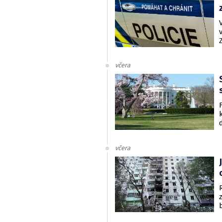
včera
včera