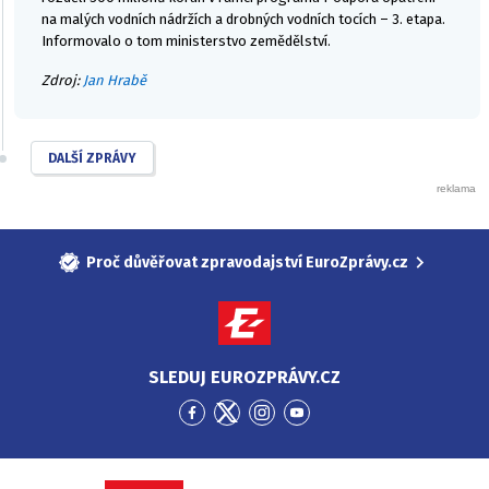
na malých vodních nádržích a drobných vodních tocích – 3. etapa.
Informovalo o tom ministerstvo zemědělství.
Zdroj:
Jan Hrabě
DALŠÍ ZPRÁVY
Proč důvěřovat zpravodajství EuroZprávy.cz
SLEDUJ EUROZPRÁVY.CZ
Přejít
Přejít
Přejít
Přejít
na
na
na
na
Facebook
Twitter
Instagram
YouTube