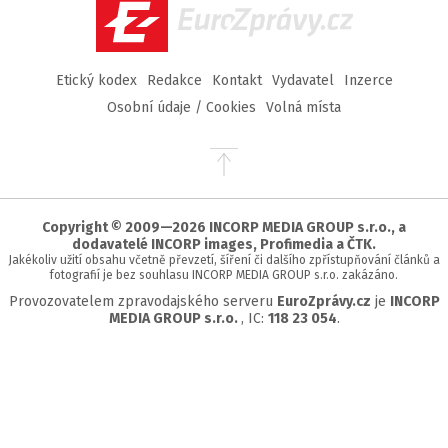
EuroZprávy.cz
Etický kodex
Redakce
Kontakt
Vydavatel
Inzerce
Osobní údaje / Cookies
Volná místa
Přejít
na
začátek
stránky
Copyright © 2009—2026 INCORP MEDIA GROUP s.r.o., a
dodavatelé INCORP images, Profimedia a ČTK.
Jakékoliv užití obsahu včetně převzetí, šíření či dalšího zpřístupňování článků a
fotografií je bez souhlasu INCORP MEDIA GROUP s.r.o. zakázáno.
Provozovatelem zpravodajského serveru
EuroZprávy.cz
je
INCORP
MEDIA GROUP s.r.o.
, IC:
118 23 054
.