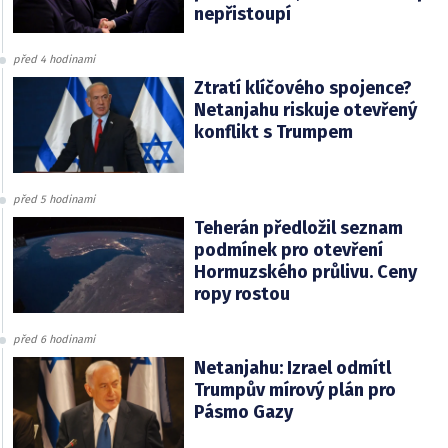
nepřistoupí
před 4 hodinami
Ztratí klíčového spojence?
Netanjahu riskuje otevřený
konflikt s Trumpem
před 5 hodinami
Teherán předložil seznam
podmínek pro otevření
Hormuzského průlivu. Ceny
ropy rostou
před 6 hodinami
Netanjahu: Izrael odmítl
Trumpův mírový plán pro
Pásmo Gazy