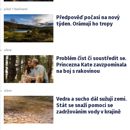
před 7 hodinami
Předpověď počasí na nový
týden. Orámují ho tropy
včera
Problém číst či soustředit se.
Princezna Kate zavzpomínala
na boj s rakovinou
včera
Vedra a sucho dál sužují zemi.
Stát se snaží pomoci se
zadržováním vody v krajině