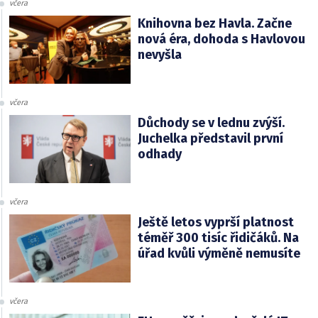
včera
Knihovna bez Havla. Začne
nová éra, dohoda s Havlovou
nevyšla
včera
Důchody se v lednu zvýší.
Juchelka představil první
odhady
včera
Ještě letos vyprší platnost
téměř 300 tisíc řidičáků. Na
úřad kvůli výměně nemusíte
včera