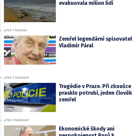
evakuovala milion lidí
před 1 hodinou
Zemřel legendární spisovatel
Vladimír Páral
před 2 hodinami
Tragédie v Praze. Při zkoušce
prasklo potrubí, jeden člověk
zemřel
před 2 hodinami
Ekonomické škody ani
nespokojenost Rusů k