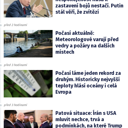
zastavení bojů nestačí. Putin
stál věří, že zvítězí
před 2 hodinami
Počasí aktuálně:
Meteorologové varují před
vedry a požáry na dalších
místech
před 3 hodinami
Počasí láme jeden rekord za
druhým. Historicky nejvyšší
teploty hlásí oceány i celá
Evropa
před 3 hodinami
Patová situace: Írán s USA
mluvit nechce, trvá a
podmínkách, na které Trump