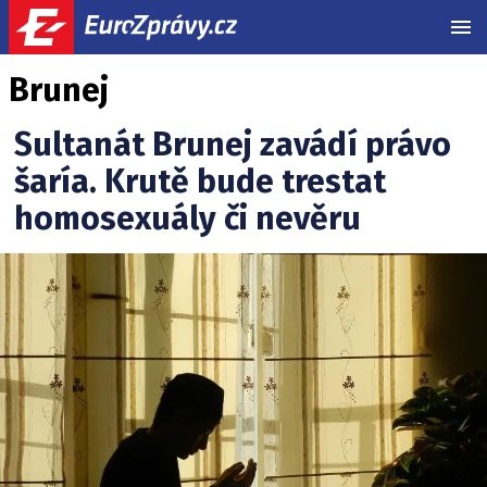
MEN
Brunej
Sultanát Brunej zavádí právo
šaría. Krutě bude trestat
homosexuály či nevěru