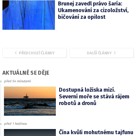
Brunej zavedl právo šaría:
Ukamenování za cizoložství,
bičování za opilost
PŘEDCHOZÍ ČLÁNKY
DALŠÍ ČLÁNKY
AKTUÁLNĚ SE DĚJE
před 54 minutami
Dostupná ložiska mizí.
Severní moře se stává rájem
robotů a dronů
před 1 hodinou
Čína kvůli mohutnému tajfunu