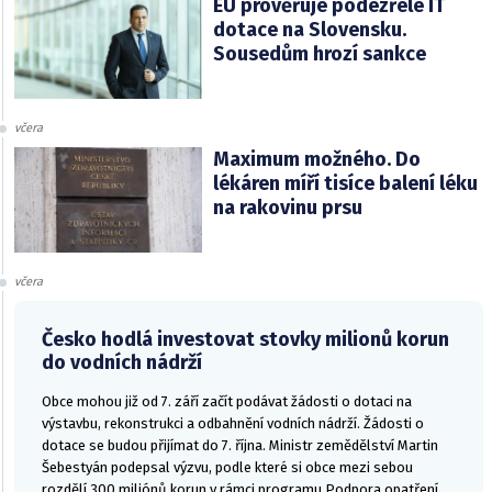
EU prověřuje podezřelé IT
dotace na Slovensku.
Sousedům hrozí sankce
včera
Maximum možného. Do
lékáren míří tisíce balení léku
na rakovinu prsu
včera
Česko hodlá investovat stovky milionů korun
do vodních nádrží
Obce mohou již od 7. září začít podávat žádosti o dotaci na
výstavbu, rekonstrukci a odbahnění vodních nádrží. Žádosti o
dotace se budou přijímat do 7. října. Ministr zemědělství Martin
Šebestyán podepsal výzvu, podle které si obce mezi sebou
rozdělí 300 miliónů korun v rámci programu Podpora opatření