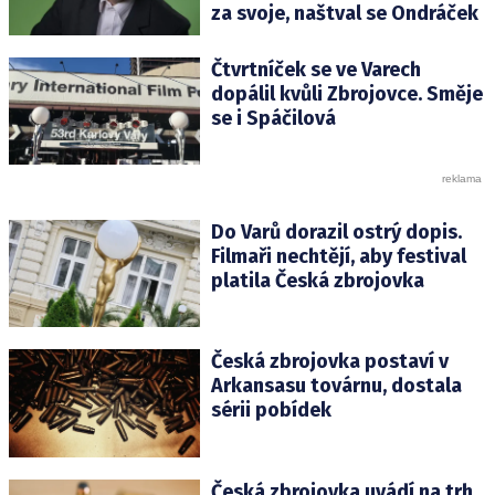
za svoje, naštval se Ondráček
Čtvrtníček se ve Varech
dopálil kvůli Zbrojovce. Směje
se i Spáčilová
Do Varů dorazil ostrý dopis.
Filmaři nechtějí, aby festival
platila Česká zbrojovka
Česká zbrojovka postaví v
Arkansasu továrnu, dostala
sérii pobídek
Česká zbrojovka uvádí na trh