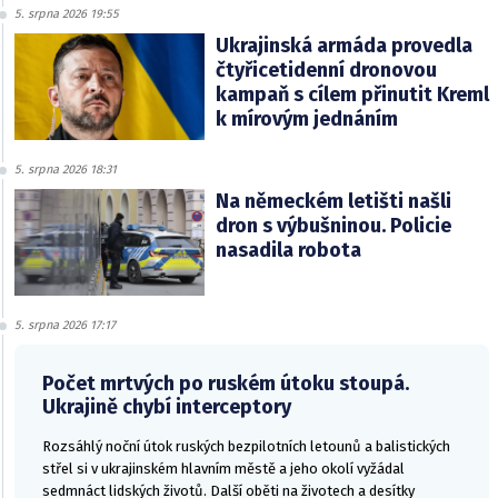
5. srpna 2026 19:55
Ukrajinská armáda provedla
čtyřicetidenní dronovou
kampaň s cílem přinutit Kreml
k mírovým jednáním
5. srpna 2026 18:31
Na německém letišti našli
dron s výbušninou. Policie
nasadila robota
5. srpna 2026 17:17
Počet mrtvých po ruském útoku stoupá.
Ukrajině chybí interceptory
Rozsáhlý noční útok ruských bezpilotních letounů a balistických
střel si v ukrajinském hlavním městě a jeho okolí vyžádal
sedmnáct lidských životů. Další oběti na životech a desítky