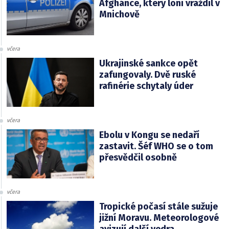
Afghánce, který loni vraždil v
Mnichově
včera
Ukrajinské sankce opět
zafungovaly. Dvě ruské
rafinérie schytaly úder
včera
Ebolu v Kongu se nedaří
zastavit. Šéf WHO se o tom
přesvědčil osobně
včera
Tropické počasí stále sužuje
jižní Moravu. Meteorologové