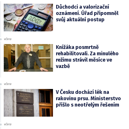
Důchodci a valorizační
oznámení. Úřad připomněl
svůj aktuální postup
včera
Knížáka posmrtně
rehabilitovali. Za minulého
režimu strávil měsíce ve
vazbě
včera
V Česku dochází lék na
rakovinu prsu. Ministerstvo
přišlo s neotřelým řešením
včera