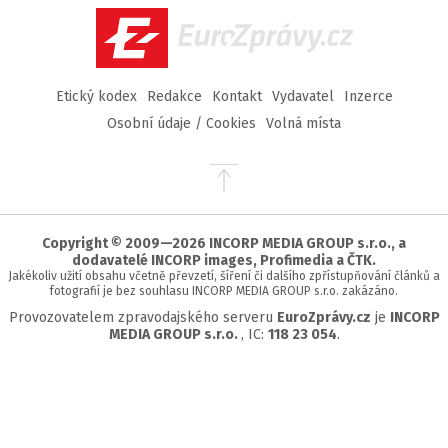
EuroZprávy.cz
Etický kodex
Redakce
Kontakt
Vydavatel
Inzerce
Osobní údaje / Cookies
Volná místa
Přejít
na
začátek
stránky
Copyright © 2009—2026 INCORP MEDIA GROUP s.r.o., a
dodavatelé INCORP images, Profimedia a ČTK.
Jakékoliv užití obsahu včetně převzetí, šíření či dalšího zpřístupňování článků a
fotografií je bez souhlasu INCORP MEDIA GROUP s.r.o. zakázáno.
Provozovatelem zpravodajského serveru
EuroZprávy.cz
je
INCORP
MEDIA GROUP s.r.o.
, IC:
118 23 054
.