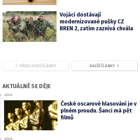
Vojáci dostávají
modernizované pušky CZ
BREN 2, zatím zaznívá chvála
PŘEDCHOZÍ ČLÁNKY
DALŠÍ ČLÁNKY
AKTUÁLNĚ SE DĚJE
včera
České oscarové hlasování je v
plném proudu. Šanci má pět
filmů
včera