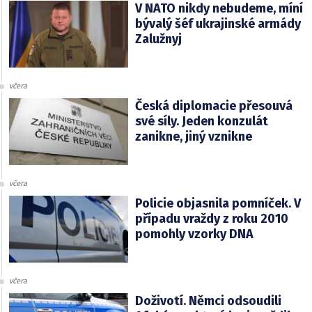
V NATO nikdy nebudeme, míní
bývalý šéf ukrajinské armády
Zalužnyj
včera
Česká diplomacie přesouvá
své síly. Jeden konzulát
zanikne, jiný vznikne
včera
Policie objasnila pomníček. V
případu vraždy z roku 2010
pomohly vzorky DNA
včera
Doživotí. Němci odsoudili