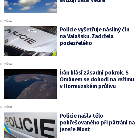
avizují další vedra
včera
Policie vyšetřuje násilný čin
na Valašsku. Zadržela
podezřelého
včera
Írán hlásí zásadní pokrok. S
Ománem se dohodl na režimu
v Hormuzském průlivu
včera
Policie našla tělo
pohřešovaného při pátrání na
jezeře Most