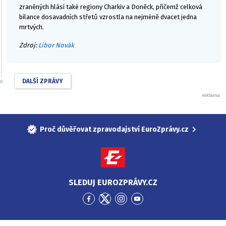
zraněných hlásí také regiony Charkiv a Doněck, přičemž celková
bilance dosavadních střetů vzrostla na nejméně dvacet jedna
mrtvých.
Zdroj:
Libor Novák
DALŠÍ ZPRÁVY
Proč důvěřovat zpravodajství EuroZprávy.cz
SLEDUJ EUROZPRÁVY.CZ
Přejít
Přejít
Přejít
Přejít
na
na
na
na
Facebook
Twitter
Instagram
YouTube