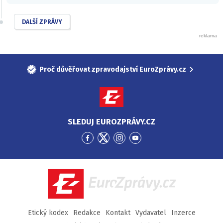
DALŠÍ ZPRÁVY
Proč důvěřovat zpravodajství EuroZprávy.cz
SLEDUJ EUROZPRÁVY.CZ
Přejít
Přejít
Přejít
Přejít
na
na
na
na
Facebook
Twitter
Instagram
YouTube
EuroZprávy.cz
Etický kodex
Redakce
Kontakt
Vydavatel
Inzerce