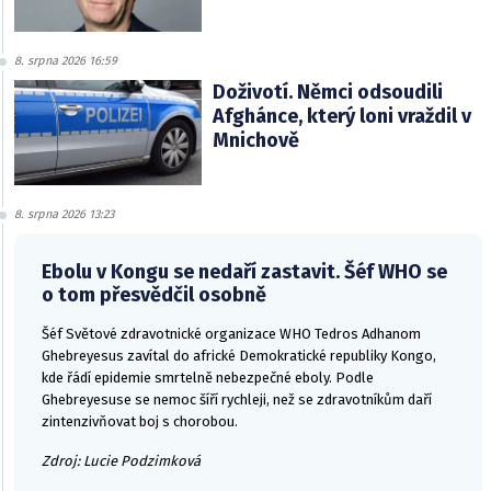
8. srpna 2026 16:59
Doživotí. Němci odsoudili
Afghánce, který loni vraždil v
Mnichově
8. srpna 2026 13:23
Ebolu v Kongu se nedaří zastavit. Šéf WHO se
o tom přesvědčil osobně
Šéf Světové zdravotnické organizace WHO Tedros Adhanom
Ghebreyesus zavítal do africké Demokratické republiky Kongo,
kde řádí epidemie smrtelně nebezpečné eboly. Podle
Ghebreyesuse se nemoc šíří rychleji, než se zdravotníkům daří
zintenzivňovat boj s chorobou.
Zdroj: Lucie Podzimková