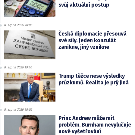
svůj aktuální postup
8. srpna 2026 20:05
Česká diplomacie přesouvá
své síly. Jeden konzulát
zanikne, jiný vznikne
8. srpna 2026 19:16
Trump těžce nese výsledky
průzkumů. Realita je prý jiná
8. srpna 2026 18:02
Princ Andrew může mít
problém. Burnham nevylučuje
nové vyšetřování