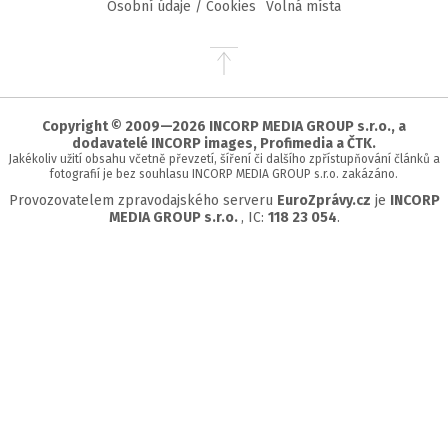
Osobní údaje / Cookies
Volná místa
Přejít
na
začátek
stránky
Copyright © 2009—2026 INCORP MEDIA GROUP s.r.o., a
dodavatelé INCORP images, Profimedia a ČTK.
Jakékoliv užití obsahu včetně převzetí, šíření či dalšího zpřístupňování článků a
fotografií je bez souhlasu INCORP MEDIA GROUP s.r.o. zakázáno.
Provozovatelem zpravodajského serveru
EuroZprávy.cz
je
INCORP
MEDIA GROUP s.r.o.
, IC:
118 23 054
.