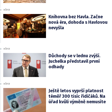
včera
Knihovna bez Havla. Začne
nová éra, dohoda s Havlovou
nevyšla
včera
Důchody se v lednu zvýší.
Juchelka představil první
odhady
včera
Ještě letos vyprší platnost
téměř 300 tisíc řidičáků. Na
úřad kvůli výměně nemusíte