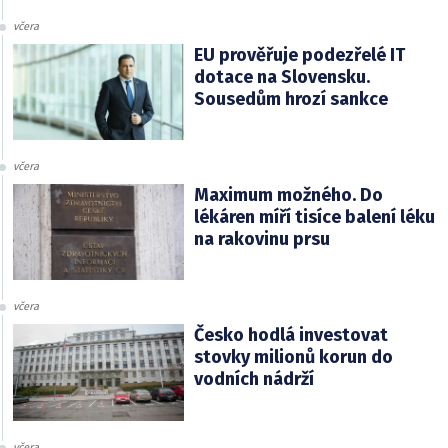
včera
EU prověřuje podezřelé IT
dotace na Slovensku.
Sousedům hrozí sankce
včera
Maximum možného. Do
lékáren míří tisíce balení léku
na rakovinu prsu
včera
Česko hodlá investovat
stovky milionů korun do
vodních nádrží
včera