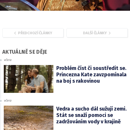
PŘEDCHOZÍ ČLÁNKY
DALŠÍ ČLÁNKY
AKTUÁLNĚ SE DĚJE
včera
Problém číst či soustředit se.
Princezna Kate zavzpomínala
na boj s rakovinou
včera
Vedra a sucho dál sužují zemi.
Stát se snaží pomoci se
zadržováním vody v krajině