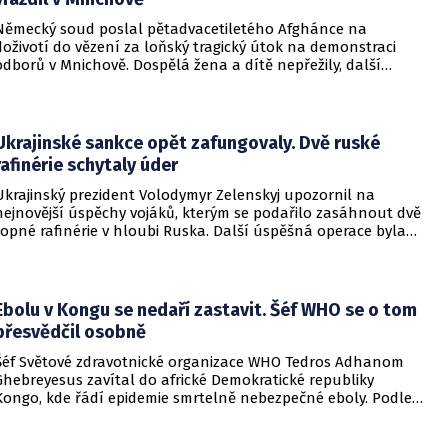
Německý soud poslal pětadvacetiletého Afghánce na
doživotí do vězení za loňský tragický útok na demonstraci
odborů v Mnichově. Dospělá žena a dítě nepřežily, další
desítky lidí utrpěli zranění. O soudním rozhodnutí
informovala DW.
Ukrajinské sankce opět zafungovaly. Dvě ruské
rafinérie schytaly úder
Ukrajinský prezident Volodymyr Zelenskyj upozornil na
nejnovější úspěchy vojáků, kterým se podařilo zasáhnout dvě
ropné rafinérie v hloubi Ruska. Další úspěšná operace byla
provedena v Černém moři.
Ebolu v Kongu se nedaří zastavit. Šéf WHO se o tom
přesvědčil osobně
Šéf Světové zdravotnické organizace WHO Tedros Adhanom
Ghebreyesus zavítal do africké Demokratické republiky
Kongo, kde řádí epidemie smrtelně nebezpečné eboly. Podle
Ghebreyesuse se nemoc šíří rychleji, než se zdravotníkům
daří zintenzivňovat boj s chorobou.