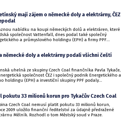
prošetření ve druhé fázi správního řízení a je pravomocné.
etínský mají zájem o německé doly a elektrárny, ČEZ
epodal
aznou nabídku na koupi německých dolů a elektráren, které
dská společnost Vattenfall, dnes podal také společný
getického a průmyslového holdingu (EPH) a firmy PPF
 ČTK o tom dnes informoval mluvčí EPH Daniel Častvaj. Již
známila podání nabídky také Vršanská uhelná ze skupiny
 německé doly a elektrárny podali všichni čeští
finančníka Pavla Tykače. Nabídku naopak nepodá
ČEZ a podle zdrojů agentury Reuters ani německý zájemce
anská uhelná ze skupiny Czech Coal finančníka Pavla Tykače,
energetická společnost ČEZ i společný podnik Energetického a
o holdingu (EPH) a investiční skupiny PPF podaly
nabídku na koupi německých dolů a elektráren společnosti
Firmy o tom dnes informovaly ČTK. Ve hře o aktiva německé
l pokutu 33 milionů korun pro Tykačův Czech Coal
tak stále zůstávají všichni avizování čeští zájemci.
pina Czech Coal nemusí platit pokutu 33 milionů korun,
roce 2009 uložilo finanční ředitelství za údajně předražené
etrárnu Mělník. Rozhodl o tom Městský soud v Praze.