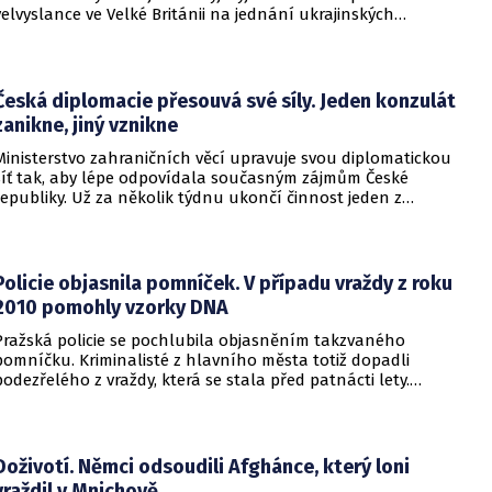
velvyslance ve Velké Británii na jednání ukrajinských
diplomatů v Kyjevě. Představitele své země nabádal k tomu,
aby se snažila uzavřít jiné aliance.
Česká diplomacie přesouvá své síly. Jeden konzulát
zanikne, jiný vznikne
Ministerstvo zahraničních věcí upravuje svou diplomatickou
síť tak, aby lépe odpovídala současným zájmům České
republiky. Už za několik týdnu ukončí činnost jeden z
konzulátů, jiný ji naopak zahájí. Ministerstvo o tom
informovalo na webu.
Policie objasnila pomníček. V případu vraždy z roku
2010 pomohly vzorky DNA
Pražská policie se pochlubila objasněním takzvaného
pomníčku. Kriminalisté z hlavního města totiž dopadli
podezřelého z vraždy, která se stala před patnácti lety.
Zásadní roli sehrály stopy DNA. Pro muže si došla zásahová
jednotka.
Doživotí. Němci odsoudili Afghánce, který loni
vraždil v Mnichově