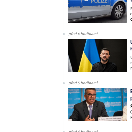
před 4 hodinami
před 5 hodinami
před 6 hodinami