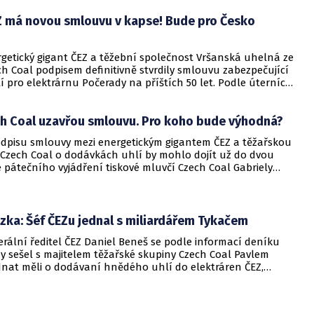
Z má novou smlouvu v kapse! Bude pro Česko
rgetický gigant ČEZ a těžební společnost Vršanská uhelná ze
h Coal podpisem definitivně stvrdily smlouvu zabezpečující
 pro elektrárnu Počerady na příštích 50 let. Podle úterních
ou společností zajistí kontrakt pracovní pozice až pro 4500
ch Coal uzavřou smlouvu. Pro koho bude výhodná?
odpisu smlouvy mezi energetickým gigantem ČEZ a těžařskou
 Czech Coal o dodávkách uhlí by mohlo dojít už do dvou
 pátečního vyjádření tiskové mluvčí Czech Coal Gabriely
nešové je velká část věcí dohodnuta již nyní.
zka: Šéf ČEZu jednal s miliardářem Tykačem
rální ředitel ČEZ Daniel Beneš se podle informací deníku
y sešel s majitelem těžařské skupiny Czech Coal Pavlem
dnat měli o dodávaní hnědého uhlí do elektráren ČEZ,
 úterý web Lidovky.cz.