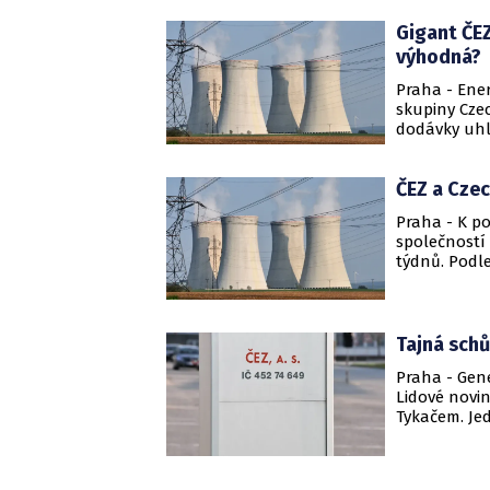
Gigant ČE
výhodná?
Praha - Ene
skupiny Czec
dodávky uhlí
informací ob
lidí.
ČEZ a Cze
Praha - K p
společností
týdnů. Podle
Sáričkové Be
Tajná schů
Praha - Gene
Lidové novin
Tykačem. Je
informoval v