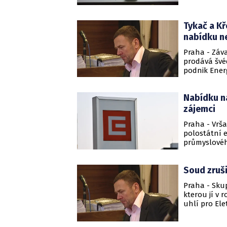
povoleno po 
Tykač a Kř
nabídku n
Praha - Záv
prodává švé
podnik Ener
Investments.
dopoledne o
Nabídku na
Czech Coal 
polostátní 
zájemci
Steag.
Praha - Vrš
polostátní 
průmyslovéh
předběžnou 
Vattenfall. 
Soud zruši
společnosti 
Praha - Sku
kterou jí v 
uhlí pro El