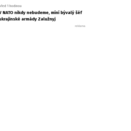
před 1 hodinou
V NATO nikdy nebudeme, míní bývalý šéf
ukrajinské armády Zalužnyj