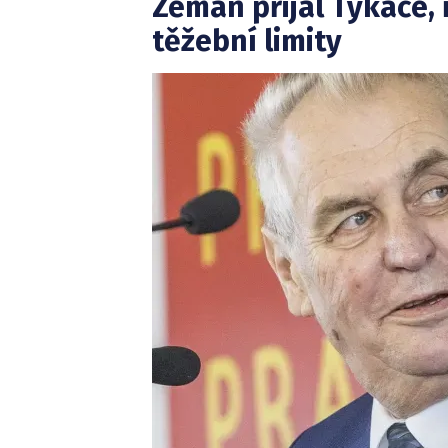
Zeman přijal Tykače, 
těžební limity