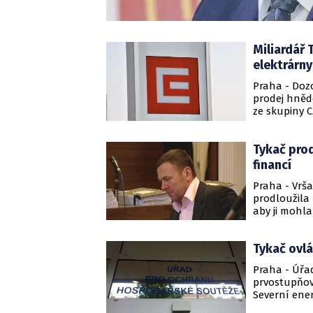
Miliardář 
elektrárn
Praha - Dozo
prodej hněd
ze skupiny C
rady Václav 
hnědouhelné 
Tykač prod
elektrárny 
financí
Praha - Vrš
prodloužila
aby ji mohla
firma neusku
přes které s
Tykač ovlá
Czech Coal G
(ANO) dříve 
Praha - Úřa
stanovisko M
prvostupňov
Severní ener
společnosti 