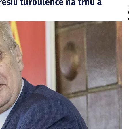
řešili turbulence na trhu a