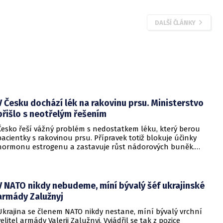
DALŠÍ ČLÁNKY
V Česku dochází lék na rakovinu prsu. Ministerstvo
přišlo s neotřelým řešením
Česko řeší vážný problém s nedostatkem léku, který berou
pacientky s rakovinou prsu. Přípravek totiž blokuje účinky
hormonu estrogenu a zastavuje růst nádorových buněk.
Pomoci má zvláštní léčebný program, který připravilo
ministerstvo zdravotnictví.
V NATO nikdy nebudeme, míní bývalý šéf ukrajinské
armády Zalužnyj
Ukrajina se členem NATO nikdy nestane, míní bývalý vrchní
velitel armády Valerij Zalužnyj. Vyjádřil se tak z pozice