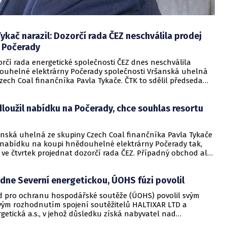
Tykač narazil: Dozorčí rada ČEZ neschválila prodej
y Počerady
rčí rada energetické společnosti ČEZ dnes neschválila
ouhelné elektrárny Počerady společnosti Vršanská uhelná
zech Coal finančníka Pavla Tykače. ČTK to sdělil předseda
Pačes. Hlavním důvodem podle něj je nejistá situace v oblasti
energetiky v Evropě. Podle dřívějších informací prodej
loužil nabídku na Počerady, chce souhlas resortu
podpořilo představenstvo ČEZ.
anská uhelná ze skupiny Czech Coal finančníka Pavla Tykače
 nabídku na koupi hnědouhelné elektrárny Počerady tak,
 ve čtvrtek projednat dozorčí rada ČEZ. Případný obchod ale
teční v rozporu se stanoviskem ministerstva financí (MF),
tát vlastní majoritní podíl v ČEZ. ČTK to dnes sdělila mluvčí
dne Severní energetickou, ÚOHS fúzi povolil
abriela Sáričková Benešová. Ministr financí Andrej Babiš
prodej elektrárny kritizoval. Resort ale dnes uvedl, že
d pro ochranu hospodářské soutěže (ÚOHS) povolil svým
F nemůže převážit rozhodnutí, které přijme dozorčí rada.
ým rozhodnutím spojení soutěžitelů HALTIXAR LTD a
getická a.s., v jehož důsledku získá nabyvatel nad
Severní energetická výlučnou kontrolu. Spojení bylo