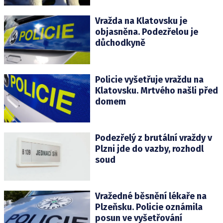
Vražda na Klatovsku je
objasněna. Podezřelou je
důchodkyně
Policie vyšetřuje vraždu na
Klatovsku. Mrtvého našli před
domem
Podezřelý z brutální vraždy v
Plzni jde do vazby, rozhodl
soud
Vražedné běsnění lékaře na
Plzeňsku. Policie oznámila
posun ve vyšetřování