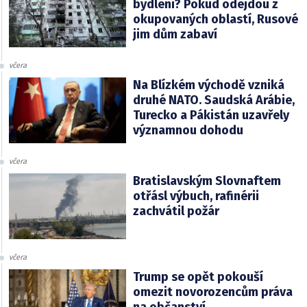
bydlení? Pokud odejdou z
okupovaných oblastí, Rusové
jim dům zabaví
včera
Na Blízkém východě vzniká
druhé NATO. Saudská Arábie,
Turecko a Pákistán uzavřely
významnou dohodu
včera
Bratislavským Slovnaftem
otřásl výbuch, rafinérii
zachvátil požár
včera
Trump se opět pokouší
omezit novorozencům práva