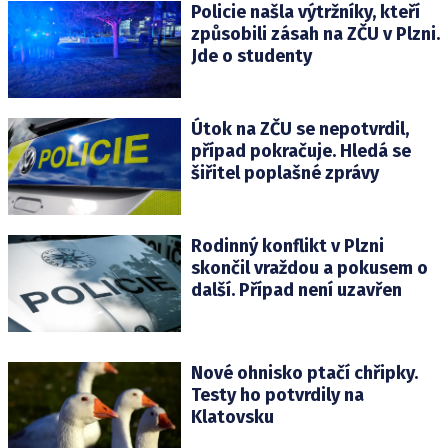
Policie našla výtržníky, kteří
způsobili zásah na ZČU v Plzni.
Jde o studenty
Útok na ZČU se nepotvrdil,
případ pokračuje. Hledá se
šiřitel poplašné zprávy
Rodinný konflikt v Plzni
skončil vraždou a pokusem o
další. Případ není uzavřen
Nové ohnisko ptačí chřipky.
Testy ho potvrdily na
Klatovsku