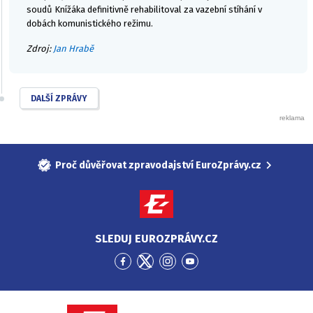
soudů Knížáka definitivně rehabilitoval za vazební stíhání v
dobách komunistického režimu.
Zdroj:
Jan Hrabě
DALŠÍ ZPRÁVY
Proč důvěřovat zpravodajství EuroZprávy.cz
SLEDUJ EUROZPRÁVY.CZ
Přejít
Přejít
Přejít
Přejít
na
na
na
na
Facebook
Twitter
Instagram
YouTube