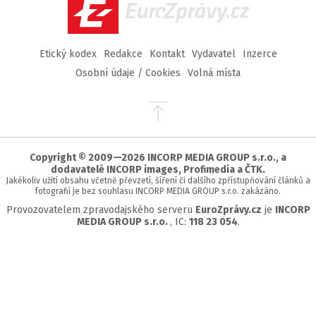
EuroZprávy.cz
Etický kodex
Redakce
Kontakt
Vydavatel
Inzerce
Osobní údaje / Cookies
Volná místa
Přejít
na
začátek
stránky
Copyright © 2009—2026 INCORP MEDIA GROUP s.r.o., a
dodavatelé INCORP images, Profimedia a ČTK.
Jakékoliv užití obsahu včetně převzetí, šíření či dalšího zpřístupňování článků a
fotografií je bez souhlasu INCORP MEDIA GROUP s.r.o. zakázáno.
Provozovatelem zpravodajského serveru
EuroZprávy.cz
je
INCORP
MEDIA GROUP s.r.o.
, IC:
118 23 054
.