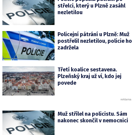
střelci, který u Plzně zasáhl
nezletilou
Policejní pátrání u Plzně: Muž
postřelil nezletilou, policie ho
zadržela
Třetí koalice sestavena.
Plzeňský kraj už ví, kdo jej
povede
Muž střílel na policistu. Sám
nakonec skončil v nemocnici