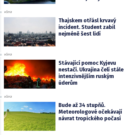
včera
Thajskem otřásl krvavý
incident. Student zabil
nejméně šest lidí
včera
Stávající pomoc Kyjevu
nestačí. Ukrajina čelí stále
intenzivnějším ruským
úderům
včera
Bude až 34 stupňů.
Meteorologové očekávají
návrat tropického počasí