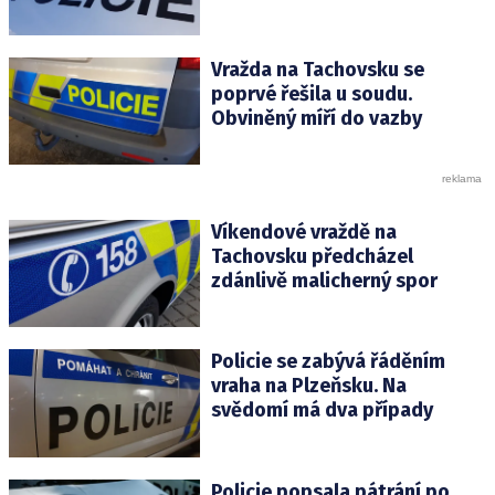
Vražda na Tachovsku se
poprvé řešila u soudu.
Obviněný míří do vazby
Víkendové vraždě na
Tachovsku předcházel
zdánlivě malicherný spor
Policie se zabývá řáděním
vraha na Plzeňsku. Na
svědomí má dva případy
Policie popsala pátrání po