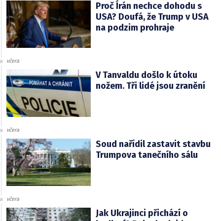
Proč Írán nechce dohodu s
USA? Doufá, že Trump v USA
na podzim prohraje
včera
V Tanvaldu došlo k útoku
nožem. Tři lidé jsou zranění
včera
Soud nařídil zastavit stavbu
Trumpova tanečního sálu
včera
Jak Ukrajinci přichází o