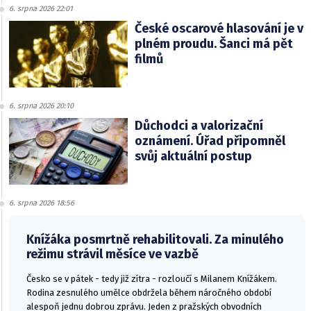
6. srpna 2026 22:01
České oscarové hlasování je v
plném proudu. Šanci má pět
filmů
6. srpna 2026 20:10
Důchodci a valorizační
oznámení. Úřad připomněl
svůj aktuální postup
6. srpna 2026 18:56
Knížáka posmrtně rehabilitovali. Za minulého
režimu strávil měsíce ve vazbě
Česko se v pátek - tedy již zítra - rozloučí s Milanem Knížákem.
Rodina zesnulého umělce obdržela během náročného období
alespoň jednu dobrou zprávu. Jeden z pražských obvodních