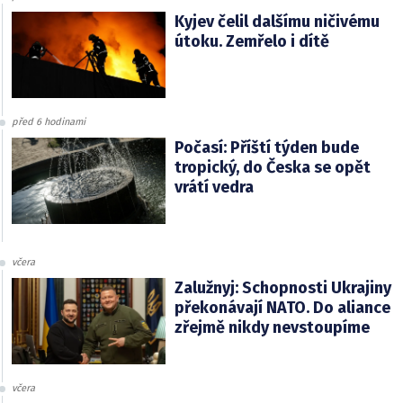
Kyjev čelil dalšímu ničivému
útoku. Zemřelo i dítě
před 6 hodinami
Počasí: Příští týden bude
tropický, do Česka se opět
vrátí vedra
včera
Zalužnyj: Schopnosti Ukrajiny
překonávají NATO. Do aliance
zřejmě nikdy nevstoupíme
včera