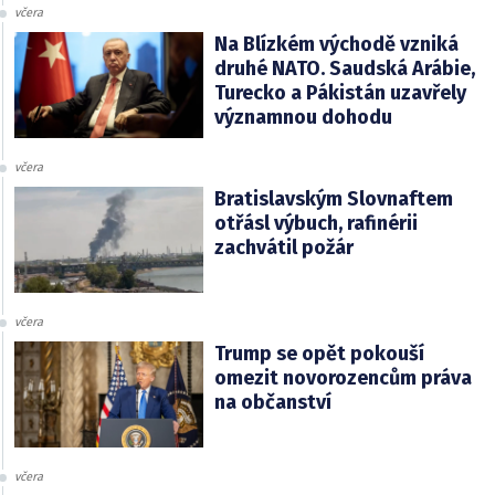
včera
Na Blízkém východě vzniká
druhé NATO. Saudská Arábie,
Turecko a Pákistán uzavřely
významnou dohodu
včera
Bratislavským Slovnaftem
otřásl výbuch, rafinérii
zachvátil požár
včera
Trump se opět pokouší
omezit novorozencům práva
na občanství
včera