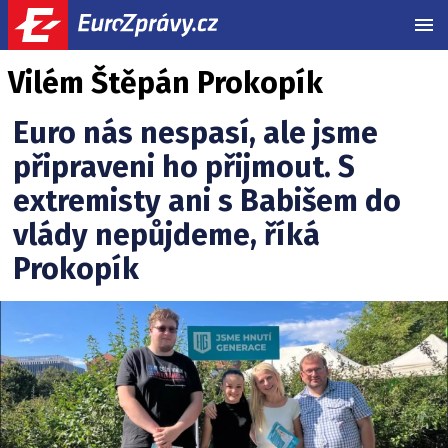
MEN
Vilém Štěpán Prokopík
Euro nás nespasí, ale jsme
připraveni ho přijmout. S
extremisty ani s Babišem do
vlády nepůjdeme, říká
Prokopík