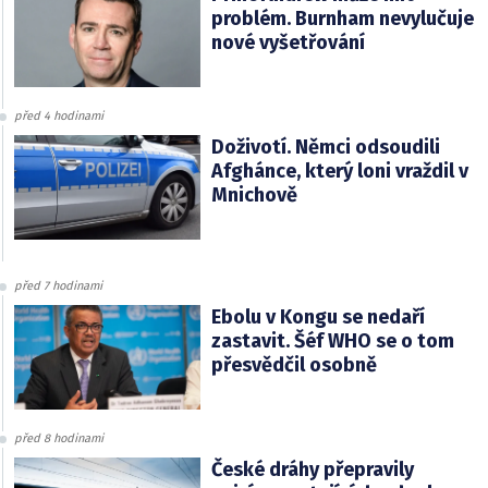
problém. Burnham nevylučuje
nové vyšetřování
před 4 hodinami
Doživotí. Němci odsoudili
Afghánce, který loni vraždil v
Mnichově
před 7 hodinami
Ebolu v Kongu se nedaří
zastavit. Šéf WHO se o tom
přesvědčil osobně
před 8 hodinami
České dráhy přepravily