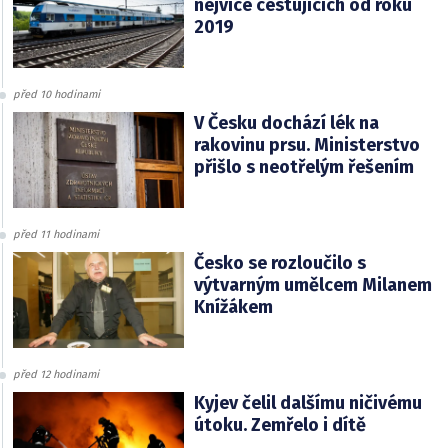
nejvíce cestujících od roku
2019
před 10 hodinami
V Česku dochází lék na
rakovinu prsu. Ministerstvo
přišlo s neotřelým řešením
před 11 hodinami
Česko se rozloučilo s
výtvarným umělcem Milanem
Knížákem
před 12 hodinami
Kyjev čelil dalšímu ničivému
útoku. Zemřelo i dítě