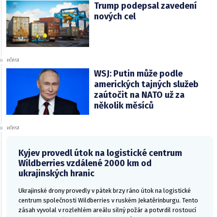
Trump podepsal zavedení
nových cel
včera
WSJ: Putin může podle
amerických tajných služeb
zaútočit na NATO už za
několik měsíců
včera
Kyjev provedl útok na logistické centrum
Wildberries vzdálené 2000 km od
ukrajinských hranic
Ukrajinské drony provedly v pátek brzy ráno útok na logistické
centrum společnosti Wildberries v ruském Jekatěrinburgu. Tento
zásah vyvolal v rozlehlém areálu silný požár a potvrdil rostoucí