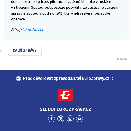
dosah ukrajinských bezpilotních systémů hluboko v ruském
vnitrozemí. Společnost posléze potvrdila, že zasažené zařízení
spravuje společný podnik RWB, který řídí veškeré logistické
operace.
Zdroj:
Libor Novák
DALŠÍ ZPRÁVY
Proč důvěřovat zpravodajství EuroZprávy.cz
SLEDUJ EUROZPRÁVY.CZ
Přejít
Přejít
Přejít
Přejít
na
na
na
na