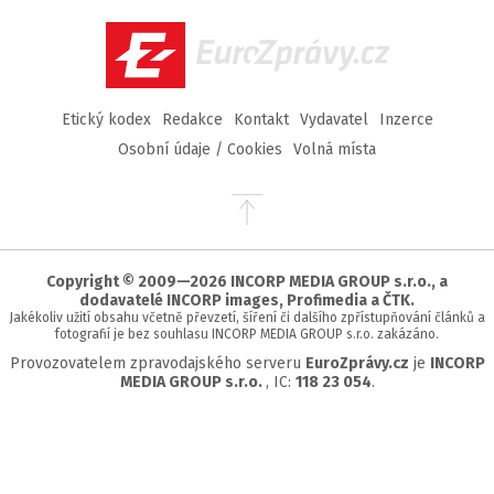
Facebook
Twitter
Instagram
YouTube
EuroZprávy.cz
Etický kodex
Redakce
Kontakt
Vydavatel
Inzerce
Osobní údaje / Cookies
Volná místa
Přejít
na
začátek
stránky
Copyright © 2009—2026 INCORP MEDIA GROUP s.r.o., a
dodavatelé INCORP images, Profimedia a ČTK.
Jakékoliv užití obsahu včetně převzetí, šíření či dalšího zpřístupňování článků a
fotografií je bez souhlasu INCORP MEDIA GROUP s.r.o. zakázáno.
Provozovatelem zpravodajského serveru
EuroZprávy.cz
je
INCORP
MEDIA GROUP s.r.o.
, IC:
118 23 054
.