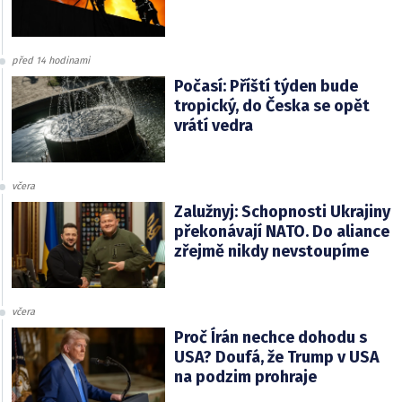
před 14 hodinami
Počasí: Příští týden bude
tropický, do Česka se opět
vrátí vedra
včera
Zalužnyj: Schopnosti Ukrajiny
překonávají NATO. Do aliance
zřejmě nikdy nevstoupíme
včera
Proč Írán nechce dohodu s
USA? Doufá, že Trump v USA
na podzim prohraje