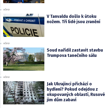
včera
V Tanvaldu došlo k útoku
nožem. Tři lidé jsou zranění
včera
Soud nařídil zastavit stavbu
Trumpova tanečního sálu
včera
Jak Ukrajinci přichází o
bydlení? Pokud odejdou z
okupovaných oblastí, Rusové
jim dům zabaví