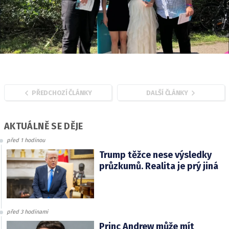
PŘEDCHOZÍ ČLÁNKY
DALŠÍ ČLÁNKY
AKTUÁLNĚ SE DĚJE
před 1 hodinou
Trump těžce nese výsledky
průzkumů. Realita je prý jiná
před 3 hodinami
Princ Andrew může mít