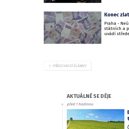
Konec zla
Praha - Neú
státních a 
uvádí střed
rámcový plá
podniků ut
PŘEDCHOZÍ ČLÁNKY
AKTUÁLNĚ SE DĚJE
před 1 hodinou