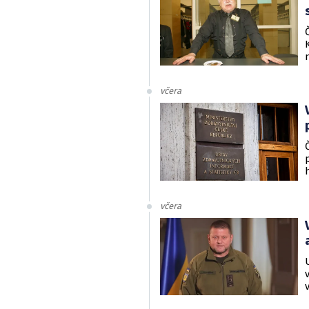
včera
včera