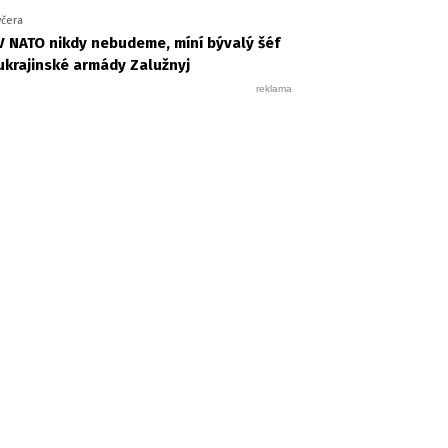
včera
V NATO nikdy nebudeme, míní bývalý šéf
ukrajinské armády Zalužnyj