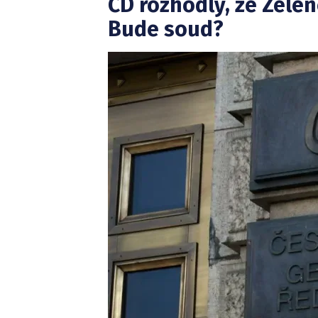
ČD rozhodly, že Zelen
Bude soud?