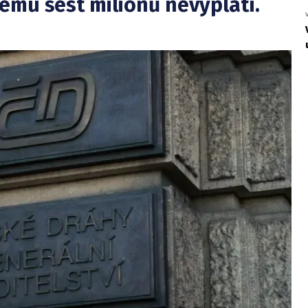
ému šest milionů nevyplatí.