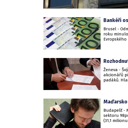
Bankéři os
Brusel - Od
roku minulo
Evropského 
Rozhodnuto
Ženeva - Švý
akcionářů p
padáků. Hla
podle už sk
60 procent 
Maďarsko 
Budapešť - 
sektoru 98pr
(31,1 milion
Business Jou