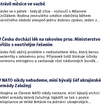
strávil měsíce ve vazbě
Česko se v pátek - tedy již zítra - rozloučí s Milanem
Knížákem. Rodina zesnulého umělce obdržela během
náročného období alespoň jednu dobrou zprávu. Jeden z
pražských obvodních soudů Knížáka definitivně rehabilitoval
za vazební stíhání v dobách komunistického režimu.
V Česku dochází lék na rakovinu prsu. Ministerstvo
přišlo s neotřelým řešením
Česko řeší vážný problém s nedostatkem léku, který berou
pacientky s rakovinou prsu. Přípravek totiž blokuje účinky
hormonu estrogenu a zastavuje růst nádorových buněk.
Pomoci má zvláštní léčebný program, který připravilo
ministerstvo zdravotnictví.
V NATO nikdy nebudeme, míní bývalý šéf ukrajinské
armády Zalužnyj
Ukrajina se členem NATO nikdy nestane, míní bývalý vrchní
velitel armády Valerij Zalužnyj. Vyjádřil se tak z pozice
velvyslance ve Velké Británii na jednání ukrajinských
diplomatů v Kyjevě. Představitele své země nabádal k tomu,