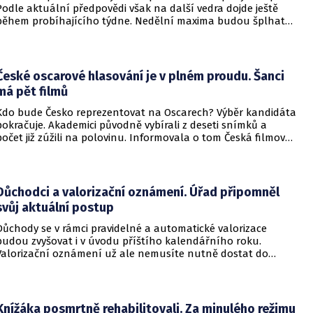
Podle aktuální předpovědi však na další vedra dojde ještě
během probíhajícího týdne. Nedělní maxima budou šplhat
výrazně přes 30 stupňů.
České oscarové hlasování je v plném proudu. Šanci
má pět filmů
Kdo bude Česko reprezentovat na Oscarech? Výběr kandidáta
pokračuje. Akademici původně vybírali z deseti snímků a
počet již zúžili na polovinu. Informovala o tom Česká filmová
a televizní akademie.
Důchodci a valorizační oznámení. Úřad připomněl
svůj aktuální postup
Důchody se v rámci pravidelné a automatické valorizace
budou zvyšovat i v úvodu příštího kalendářního roku.
Valorizační oznámení už ale nemusíte nutně dostat do
schránky. Pokud ho člověk chce mít na papíře, může si o něj
požádat.
Knížáka posmrtně rehabilitovali. Za minulého režimu