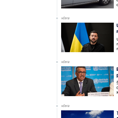
včera
včera
včera