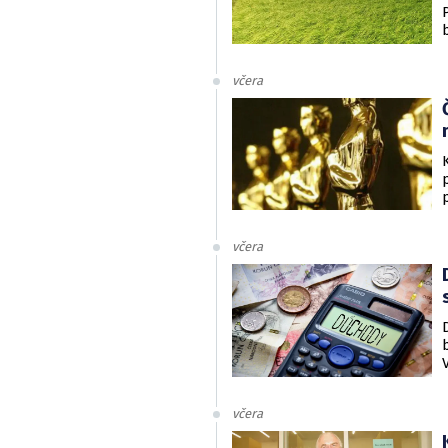
včera
včera
včera