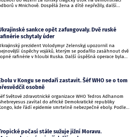
doživotí do vězení za loňský tragický útok na demonstraci
odborů v Mnichově. Dospělá žena a dítě nepřežily, další
desítky lidí utrpěli zranění. O soudním rozhodnutí
informovala DW.
Ukrajinské sankce opět zafungovaly. Dvě ruské
rafinérie schytaly úder
Ukrajinský prezident Volodymyr Zelenskyj upozornil na
nejnovější úspěchy vojáků, kterým se podařilo zasáhnout dvě
ropné rafinérie v hloubi Ruska. Další úspěšná operace byla
provedena v Černém moři.
Ebolu v Kongu se nedaří zastavit. Šéf WHO se o tom
přesvědčil osobně
Šéf Světové zdravotnické organizace WHO Tedros Adhanom
Ghebreyesus zavítal do africké Demokratické republiky
Kongo, kde řádí epidemie smrtelně nebezpečné eboly. Podle
Ghebreyesuse se nemoc šíří rychleji, než se zdravotníkům
daří zintenzivňovat boj s chorobou.
Tropické počasí stále sužuje jižní Moravu.