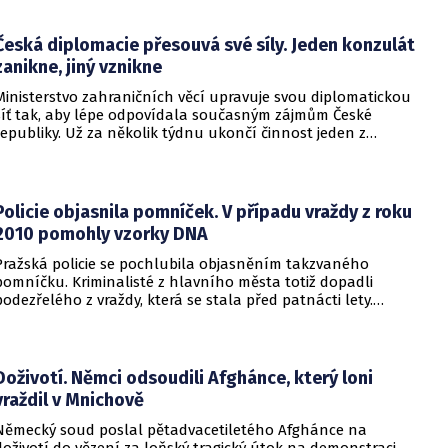
aby se snažila uzavřít jiné aliance.
Česká diplomacie přesouvá své síly. Jeden konzulát
zanikne, jiný vznikne
Ministerstvo zahraničních věcí upravuje svou diplomatickou
síť tak, aby lépe odpovídala současným zájmům České
republiky. Už za několik týdnu ukončí činnost jeden z
konzulátů, jiný ji naopak zahájí. Ministerstvo o tom
informovalo na webu.
Policie objasnila pomníček. V případu vraždy z roku
2010 pomohly vzorky DNA
Pražská policie se pochlubila objasněním takzvaného
pomníčku. Kriminalisté z hlavního města totiž dopadli
podezřelého z vraždy, která se stala před patnácti lety.
Zásadní roli sehrály stopy DNA. Pro muže si došla zásahová
jednotka.
Doživotí. Němci odsoudili Afghánce, který loni
vraždil v Mnichově
Německý soud poslal pětadvacetiletého Afghánce na