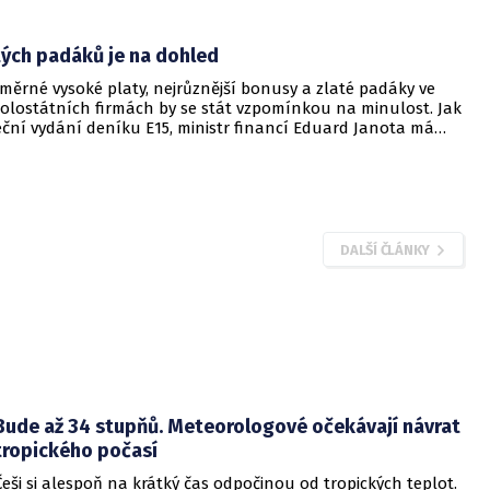
tých padáků je na dohled
měrné vysoké platy, nejrůznější bonusy a zlaté padáky ve
polostátních firmách by se stát vzpomínkou na minulost. Jak
eční vydání deníku E15, ministr financí Eduard Janota má
n, jak lidem v představenstvech a dozorčích radách takových
áhnout opasky
DALŠÍ ČLÁNKY
Bude až 34 stupňů. Meteorologové očekávají návrat
tropického počasí
Češi si alespoň na krátký čas odpočinou od tropických teplot.