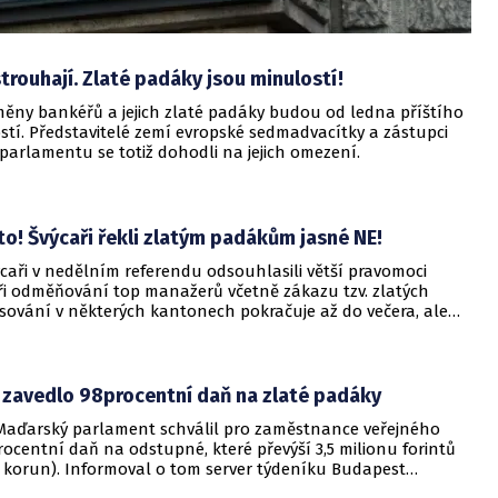
trouhají. Zlaté padáky jsou minulostí!
měny bankéřů a jejich zlaté padáky budou od ledna příštího
stí. Představitelé zemí evropské sedmadvacítky a zástupci
parlamentu se totiž dohodli na jejich omezení.
! Švýcaři řekli zlatým padákům jasné NE!
caři v nedělním referendu odsouhlasili větší pravomoci
ři odměňování top manažerů včetně zákazu tzv. zlatých
sování v některých kantonech pokračuje až do večera, ale
ončených referend a průzkumů nový zákon podpořilo okolo
občanů, oznámila agentura AFP.
zavedlo 98procentní daň na zlaté padáky
Maďarský parlament schválil pro zaměstnance veřejného
ocentní daň na odstupné, které převýší 3,5 milionu forintů
u korun). Informoval o tom server týdeníku Budapest
rnal (BBJ).