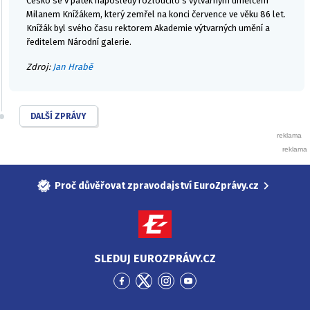
Česko se v pátek naposledy rozloučilo s výtvarným umělcem
Milanem Knížákem, který zemřel na konci července ve věku 86 let.
Knížák byl svého času rektorem Akademie výtvarných umění a
ředitelem Národní galerie.
Zdroj:
Jan Hrabě
DALŠÍ ZPRÁVY
Proč důvěřovat zpravodajství EuroZprávy.cz
SLEDUJ EUROZPRÁVY.CZ
Přejít
Přejít
Přejít
Přejít
na
na
na
na