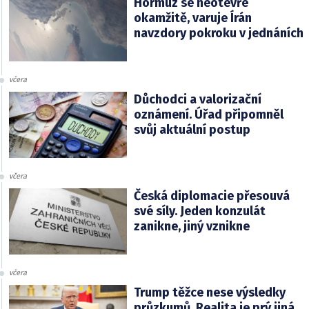
Hormuz se neotevře
okamžitě, varuje Írán
navzdory pokroku v jednáních
včera
Důchodci a valorizační
oznámení. Úřad připomněl
svůj aktuální postup
včera
Česká diplomacie přesouvá
své síly. Jeden konzulát
zanikne, jiný vznikne
včera
Trump těžce nese výsledky
průzkumů. Realita je prý jiná