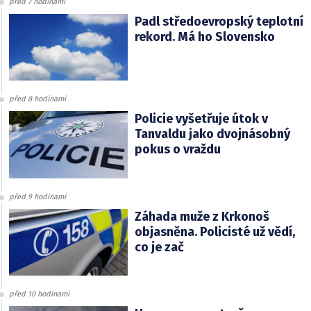
před 7 hodinami
Padl středoevropský teplotní
rekord. Má ho Slovensko
před 8 hodinami
Policie vyšetřuje útok v
Tanvaldu jako dvojnásobný
pokus o vraždu
před 9 hodinami
Záhada muže z Krkonoš
objasněna. Policisté už vědí,
co je zač
před 10 hodinami