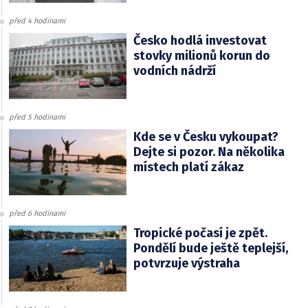
před 4 hodinami
Česko hodlá investovat
stovky milionů korun do
vodních nádrží
před 5 hodinami
Kde se v Česku vykoupat?
Dejte si pozor. Na několika
místech platí zákaz
před 6 hodinami
Tropické počasí je zpět.
Pondělí bude ještě teplejší,
potvrzuje výstraha