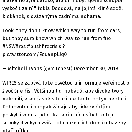
matka nebyla daleko, ale on nebyl zjevně schopen
vyskočit za ní," řekla Doddová, na jejímž klíně seděl
klokánek, s ovázanýma zadníma nohama.
Look, they don't know which way to run from cars,
but they sure know which way to run from fire
#NSWfires #bushfirecrisis ?
pic.twitter.com/EguanpLJq0
— Mitchell Lyons (@mitchest) December 30, 2019
WIRES se zabývá také osvětou a informuje veřejnost o
živočišné říši. Většinou lidi nabádá, aby divoké tvory
nekrmili, v současné situaci ale tento pokyn neplatí.
Dobrovolníci naopak žádají, aby lidé zvířatům
poskytli vodu a jídlo. Na sociálních sítích kolují
snímky divokých zvířat obcházejících domácí bazény i
ptačí pítka.