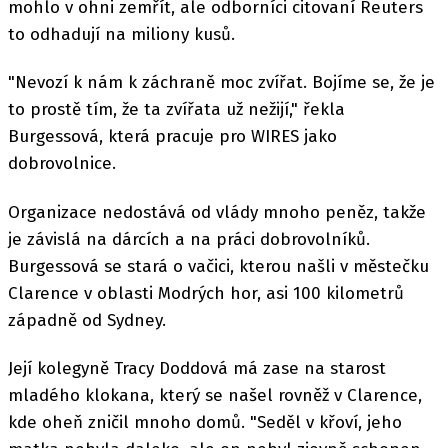
mohlo v ohni zemřít, ale odborníci citovaní Reuters
to odhadují na miliony kusů.
"Nevozí k nám k záchraně moc zvířat. Bojíme se, že je
to prostě tím, že ta zvířata už nežijí," řekla
Burgessová, která pracuje pro WIRES jako
dobrovolnice.
Organizace nedostává od vlády mnoho peněz, takže
je závislá na dárcích a na práci dobrovolníků.
Burgessová se stará o vačici, kterou našli v městečku
Clarence v oblasti Modrých hor, asi 100 kilometrů
západně od Sydney.
Její kolegyně Tracy Doddová má zase na starost
mladého klokana, který se našel rovněž v Clarence,
kde oheň zničil mnoho domů. "Seděl v křoví, jeho