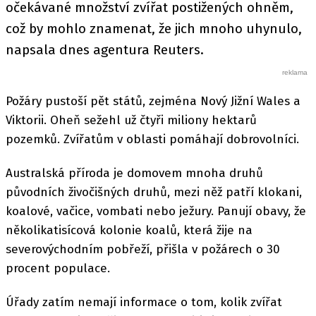
očekávané množství zvířat postižených ohněm,
což by mohlo znamenat, že jich mnoho uhynulo,
napsala dnes agentura Reuters.
Požáry pustoší pět států, zejména Nový Jižní Wales a
Viktorii. Oheň sežehl už čtyři miliony hektarů
pozemků. Zvířatům v oblasti pomáhají dobrovolníci.
Australská příroda je domovem mnoha druhů
původních živočišných druhů, mezi něž patří klokani,
koalové, vačice, vombati nebo ježury. Panují obavy, že
několikatisícová kolonie koalů, která žije na
severovýchodním pobřeží, přišla v požárech o 30
procent populace.
Úřady zatím nemají informace o tom, kolik zvířat