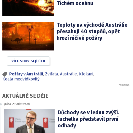
Tichém oceánu
Teploty na východě Austrálie
přesahují 40 stupňů, opět
hrozí ničivé požáry
VÍCE SOUVISEJÍCÍCH
Požáry v Austrálii
,
Zvířata
,
Austrálie
,
Klokani
,
Koala medvídkovitý
AKTUÁLNĚ SE DĚJE
před 20 minutami
Důchody se v lednu zvýší.
Juchelka představil první
odhady