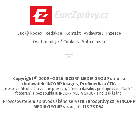
Facebook
Twitter
Instagram
YouTube
EuroZprávy.cz
Etický kodex
Redakce
Kontakt
Vydavatel
Inzerce
Osobní údaje / Cookies
Volná místa
Přejít
na
začátek
stránky
Copyright © 2009—2026 INCORP MEDIA GROUP s.r.o., a
dodavatelé INCORP images, Profimedia a ČTK.
Jakékoliv užití obsahu včetně převzetí, šíření či dalšího zpřístupňování článků a
fotografií je bez souhlasu INCORP MEDIA GROUP s.r.o. zakázáno.
Provozovatelem zpravodajského serveru
EuroZprávy.cz
je
INCORP
MEDIA GROUP s.r.o.
, IC:
118 23 054
.