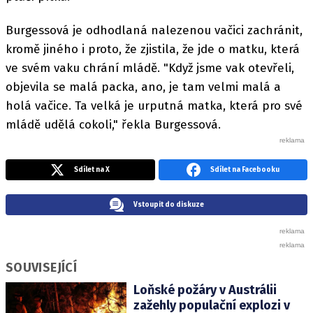
Burgessová je odhodlaná nalezenou vačici zachránit,
kromě jiného i proto, že zjistila, že jde o matku, která
ve svém vaku chrání mládě. "Když jsme vak otevřeli,
objevila se malá packa, ano, je tam velmi malá a
holá vačice. Ta velká je urputná matka, která pro své
mládě udělá cokoli," řekla Burgessová.
Sdílet na X
Sdílet na Facebooku
Vstoupit do diskuze
SOUVISEJÍCÍ
Loňské požáry v Austrálii
zažehly populační explozi v