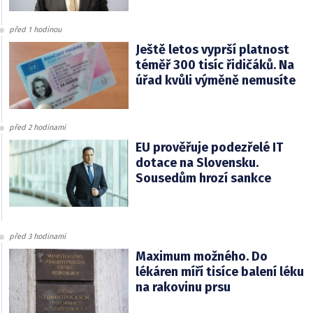
před 1 hodinou
Ještě letos vyprší platnost
téměř 300 tisíc řidičáků. Na
úřad kvůli výměně nemusíte
před 2 hodinami
EU prověřuje podezřelé IT
dotace na Slovensku.
Sousedům hrozí sankce
před 3 hodinami
Maximum možného. Do
lékáren míří tisíce balení léku
na rakovinu prsu