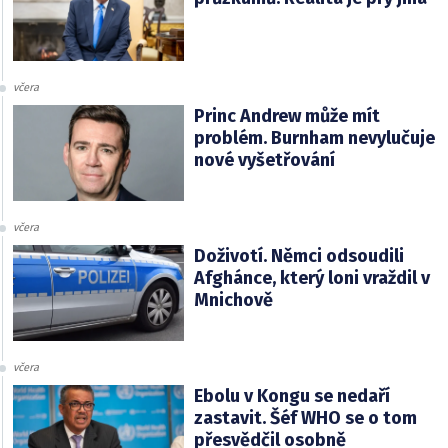
včera
Princ Andrew může mít
problém. Burnham nevylučuje
nové vyšetřování
včera
Doživotí. Němci odsoudili
Afghánce, který loni vraždil v
Mnichově
včera
Ebolu v Kongu se nedaří
zastavit. Šéf WHO se o tom
přesvědčil osobně