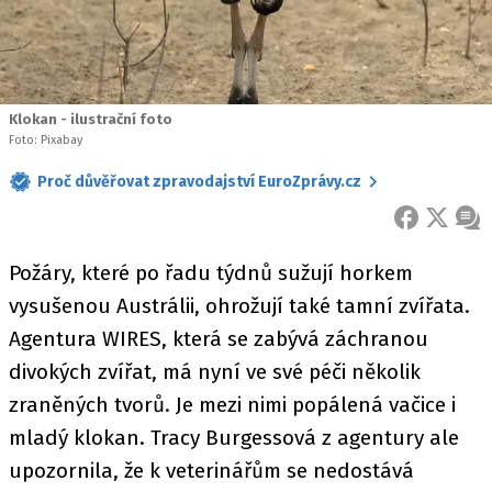
Klokan - ilustrační foto
Foto: Pixabay
Proč důvěřovat zpravodajství EuroZprávy.cz
FACEBOOK
X
ZPR
Požáry, které po řadu týdnů sužují horkem
vysušenou Austrálii, ohrožují také tamní zvířata.
Agentura WIRES, která se zabývá záchranou
divokých zvířat, má nyní ve své péči několik
zraněných tvorů. Je mezi nimi popálená vačice i
mladý klokan. Tracy Burgessová z agentury ale
upozornila, že k veterinářům se nedostává