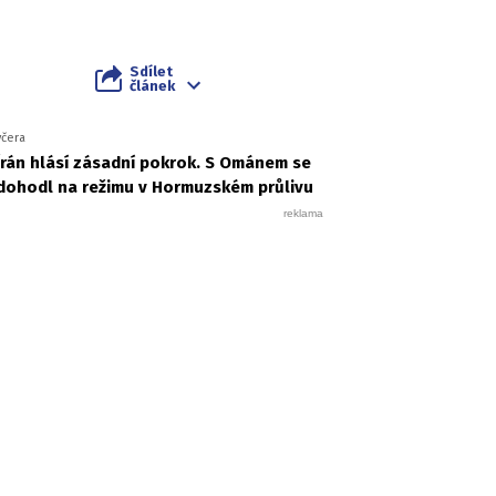
Sdílet
článek
včera
Írán hlásí zásadní pokrok. S Ománem se
dohodl na režimu v Hormuzském průlivu