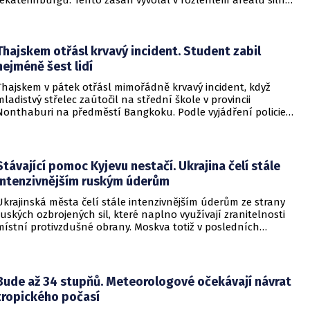
požár a potvrdil rostoucí dosah ukrajinských bezpilotních
systémů hluboko v ruském vnitrozemí. Společnost posléze
potvrdila, že zasažené zařízení spravuje společný podnik
RWB, který řídí veškeré logistické operace.
Thajskem otřásl krvavý incident. Student zabil
nejméně šest lidí
Thajskem v pátek otřásl mimořádně krvavý incident, když
mladistvý střelec zaútočil na střední škole v provincii
Nonthaburi na předměstí Bangkoku. Podle vyjádření policie
začalo násilné řádění poté, co podezřelý čtrnáctiletý chlapec
údajně usmrtil své prarodiče v jejich domě a následně zamířil
do vzdělávací instituce.
Stávající pomoc Kyjevu nestačí. Ukrajina čelí stále
intenzivnějším ruským úderům
Ukrajinská města čelí stále intenzivnějším úderům ze strany
ruských ozbrojených sil, které naplno využívají zranitelnosti
místní protivzdušné obrany. Moskva totiž v posledních
měsících masivně sází na balistické rakety. Tyto zbraně
dopadají na hustě obydlené oblasti s minimálním nebo
dokonce žádným varováním předem, což civilnímu
obyvatelstvu dává jen pramalou šanci se včas ukrýt.
Bude až 34 stupňů. Meteorologové očekávají návrat
tropického počasí