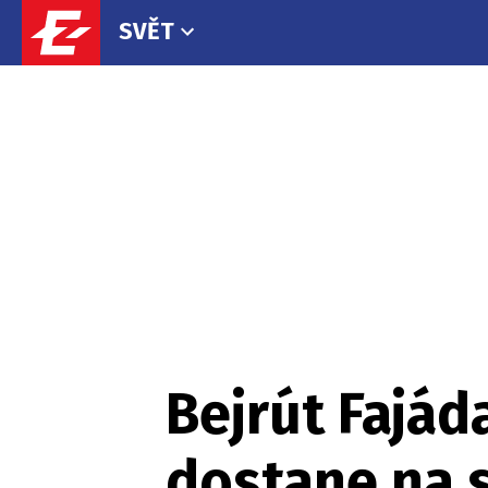
SVĚT
Bejrút Fajád
dostane na 