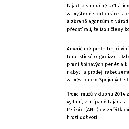
Fajád je společně s Cháli
zamýšlené spolupráce s ter
a zbraně agentům z Národn
předstírali, že jsou členy 
Američané proto trojici vin
teroristické organizaci". J
praní špinavých peněz a k p
nabytí a prodeji raket země
zaměstnance Spojených stá
Trojici mužů v dubnu 2014 z
vydání, v případě Fajáda a
Pelikán (ANO) na začátku 
hrozí doživotí.