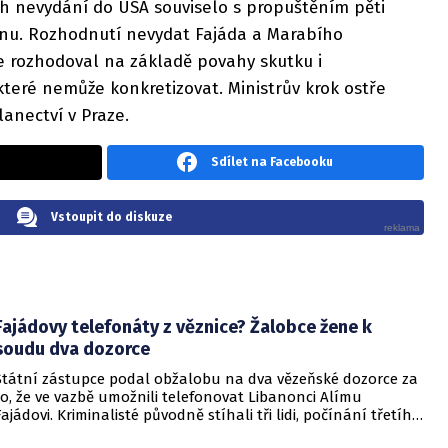
ich nevydání do USA souviselo s propuštěním pěti
nu. Rozhodnutí nevydat Fajáda a Marabího
se rozhodoval na základě povahy skutku i
které nemůže konkretizovat. Ministrův krok ostře
lanectví v Praze.
Sdílet na Facebooku
Vstoupit do diskuze
Fajádovy telefonáty z věznice? Žalobce žene k
soudu dva dozorce
Státní zástupce podal obžalobu na dva vězeňské dozorce za
to, že ve vazbě umožnili telefonovat Libanonci Alímu
Fajádovi. Kriminalisté původně stíhali tři lidi, počínání třetího
dozorce se ale nakonec bude řešit pouze v kázeňském řízení.