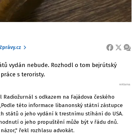
Zprávy.cz
FACEBOOK
X
ZPRÁ
tátů vydán nebude. Rozhodl o tom bejrútský
práce s teroristy.
l Radiožurnál s odkazem na Fajádova českého
 „Podle této informace libanonský státní zástupce
h států o jeho vydání k trestnímu stíhání do USA.
hodnutí o jeho propuštění může být v řádu dnů.
j názor," řekl rozhlasu advokát.