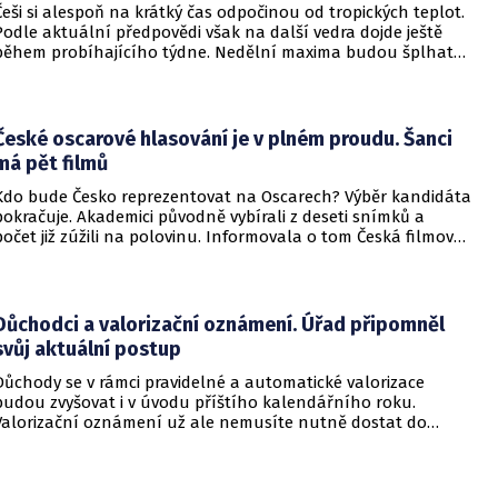
Češi si alespoň na krátký čas odpočinou od tropických teplot.
Podle aktuální předpovědi však na další vedra dojde ještě
během probíhajícího týdne. Nedělní maxima budou šplhat
výrazně přes 30 stupňů.
České oscarové hlasování je v plném proudu. Šanci
má pět filmů
Kdo bude Česko reprezentovat na Oscarech? Výběr kandidáta
pokračuje. Akademici původně vybírali z deseti snímků a
počet již zúžili na polovinu. Informovala o tom Česká filmová
a televizní akademie.
Důchodci a valorizační oznámení. Úřad připomněl
svůj aktuální postup
Důchody se v rámci pravidelné a automatické valorizace
budou zvyšovat i v úvodu příštího kalendářního roku.
Valorizační oznámení už ale nemusíte nutně dostat do
schránky. Pokud ho člověk chce mít na papíře, může si o něj
požádat.