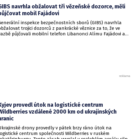
Na dotaz ČTK to dnes uvedl mluvčí Městského státního
GIBS navrhla obžalovat tři vězeňské dozorce, měli
zastupitelství v Praze Aleš Cimbala.
půjčovat mobil Fajádovi
Generální inspekce bezpečnostních sborů (GIBS) navrhla
obžalovat trojici dozorců z pankrácké věznice za to, že ve
vazbě půjčovali mobilní telefon Libanonci Alímu Fajádovi a
umožnili mu telefonovat. Na dotaz ČTK to dnes uvedla
mluvčí inspekce Ivana Nguyenová. Fajád byl v únoru 2016
propuštěn výměnou za pět Čechů unesených v Libanonu. O
jeho vydání žádaly Spojené státy.
Kyjev provedl útok na logistické centrum
Wildberries vzdálené 2000 km od ukrajinských
hranic
Ukrajinské drony provedly v pátek brzy ráno útok na
logistické centrum společnosti Wildberries v ruském
Jekatěrinburgu. Tento zásah vyvolal v rozlehlém areálu silný