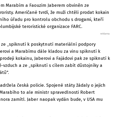
dem Marabím a Faouzim Jaberem obviněn ze
oristy. Američané tvrdí, že muži chtěli prodat kokain
ího úřadu pro kontrolu obchodu s drogami, kteří
kolumbijské teroristické organizace FARC.
í ze „spiknutí k poskytnutí materiální podpory
aberovi a Marabímu dále kladou za vinu spiknutí k
rodeji kokainu, Jaberovi a Fajádovi pak ze spiknutí k
-vzduch a ze „spiknutí s cílem zabít důstojníky a
tů".
adržela česká policie. Spojené státy žádaly o jejich
 Marabího to ale ministr spravedlnosti Robert
února zamítl. Jaber naopak vydán bude, v USA mu