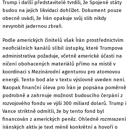
Trump i další představitelé tvrdili, že Spojené státy
budou na jejich likvidaci dohlížet. Dokument pouze
obecně uvádí, že Írán opakuje svůj slib nikdy
nevyrobit jadernou zbraň.
Podle amerických činitelů však Írán prostřednictvím
neoficiálních kanálů slíbil ústupky, které Trumpova
administrativa požaduje, včetně americké účasti na
ničení obohacených materiálů přímo na místě v
koordinaci s Mezinárodní agenturou pro atomovou
energii. Tento bod ale v textu výslovně uveden není.
Naopak finanční úleva pro Írán je popsána poměrně
podrobně a zahrnuje možnost budoucího čerpání z
rozvojového fondu ve výši 300 miliard dolarů. Trump i
Vance striktně odmítli, že by tento fond byl
financován z amerických peněz. Ohledně rozmrazení
íránských aktiv je text méně konkrétní a hovoří o