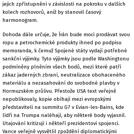
jejich zpřístupnění v závislosti na pokroku v dalších
kolech rozhovorů, aniž by stanovil časový
harmonogram.
Dohoda dále určuje, že Írán bude moci prodávat svou
ropu a petrochemické produkty ihned po podpisu
memoranda, k čemuž Spojené státy vydají potřebné
sankční výjimky. Tyto výjimky jsou podle Washingtonu
podmíněny plněním všech bodů, mezi které patří
zákaz jaderných zbraní, neutralizace obohaceného
materiálu a nezasahování do svobodné plavby v
Hormuzském průlivu. Přestože USA text veřejně
nepublikovaly, kopie obíhají mezi evropskými
představiteli na summitu G7 v Evian-les-Bains, kde
lídři na Trumpa naléhají, aby některé body vyjasnil.
Utajování kritizují i někteří prezidentovi spojenci.
Vance veřejně vysvětlil zpoždění diplomatickými