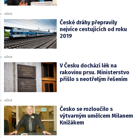
včera
České dráhy přepravily
nejvíce cestujících od roku
2019
včera
V Česku dochází lék na
rakovinu prsu. Ministerstvo
přišlo s neotřelým řešením
včera
Česko se rozloučilo s
výtvarným umělcem Milanem
Knížákem