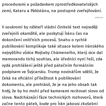
procedurami a požadavkem zprostředkovatelských
zemí, Kataru a Pákistánu, na postupné zveřejňování.
V soukromí by někteří vládní činitelé text nejraději
zveřejnili okamžitě, ale poskytují Íránu čas na
dokončení vnitřních procesů. Snahu o rychlé
publikování komplikuje také situace kolem íránského
nejvyššího vůdce Mojtaby Chámeneího, který sice dal
memorandu tichý souhlas, ale úředníci nyní řeší, zda
vydá prohlášení ještě před pátečním formálním
podpisem ve Švýcarsku. Trump novinářům sdělil, že
čeká na oficiální příležitost k publikování
dokumentu, ale prohlásil, že je na jeho obsah tak
hrdý, že by ho mohl před kamerami recitovat slovo od
slova. Nadcházející fáze technických rozhovorů, která
začne tento pátek, bude pro Írán jakousi zkušební