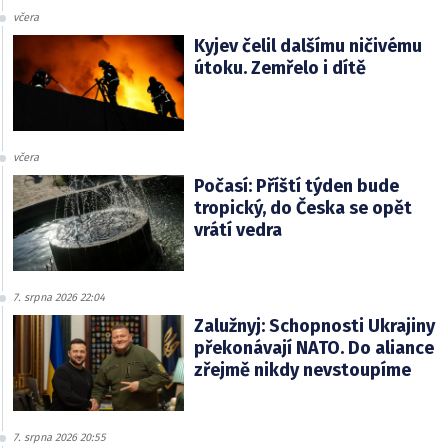
včera
Kyjev čelil dalšímu ničivému
útoku. Zemřelo i dítě
včera
Počasí: Příští týden bude
tropický, do Česka se opět
vrátí vedra
7. srpna 2026 22:04
Zalužnyj: Schopnosti Ukrajiny
překonávají NATO. Do aliance
zřejmě nikdy nevstoupíme
7. srpna 2026 20:55