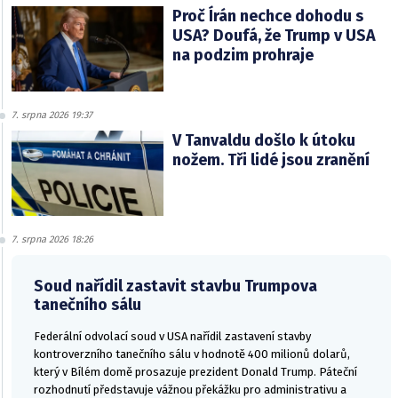
Proč Írán nechce dohodu s
USA? Doufá, že Trump v USA
na podzim prohraje
7. srpna 2026 19:37
V Tanvaldu došlo k útoku
nožem. Tři lidé jsou zranění
7. srpna 2026 18:26
Soud nařídil zastavit stavbu Trumpova
tanečního sálu
Federální odvolací soud v USA nařídil zastavení stavby
kontroverzního tanečního sálu v hodnotě 400 milionů dolarů,
který v Bílém domě prosazuje prezident Donald Trump. Páteční
rozhodnutí představuje vážnou překážku pro administrativu a