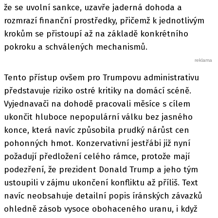
že se uvolní sankce, uzavře jaderná dohoda a
rozmrazí finanční prostředky, přičemž k jednotlivým
krokům se přistoupí až na základě konkrétního
pokroku a schválených mechanismů.
Tento přístup ovšem pro Trumpovu administrativu
představuje riziko ostré kritiky na domácí scéně.
Vyjednavači na dohodě pracovali měsíce s cílem
ukončit hluboce nepopulární válku bez jasného
konce, která navíc způsobila prudký nárůst cen
pohonných hmot. Konzervativní jestřábi již nyní
požadují předložení celého rámce, protože mají
podezření, že prezident Donald Trump a jeho tým
ustoupili v zájmu ukončení konfliktu až příliš. Text
navíc neobsahuje detailní popis íránských závazků
ohledně zásob vysoce obohaceného uranu, i když