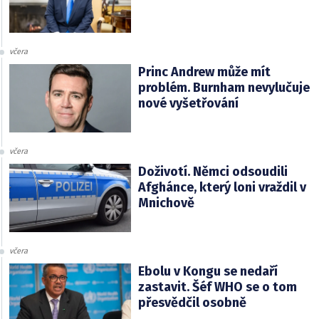
včera
Princ Andrew může mít
problém. Burnham nevylučuje
nové vyšetřování
včera
Doživotí. Němci odsoudili
Afghánce, který loni vraždil v
Mnichově
včera
Ebolu v Kongu se nedaří
zastavit. Šéf WHO se o tom
přesvědčil osobně