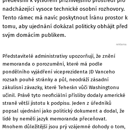
především k vytvoření příznivějšího prostředí pro
nadcházející vysoce technické osobní rozhovory.
Tento rámec má navíc poskytnout Íránu prostor k
tomu, aby ujednání dokázal politicky obhájit před
svým domácím publikem.
Představitelé administrativy upozorňují, že znění
memoranda o porozumění, které má podle
pondělního vyjádření viceprezidenta JD Vanceho
rozsah pouhé stránky a půl, neodráží zásadní
zákulisní závazky, které Teherán vůči Washingtonu
učinil. Právě tyto neoficiální přísliby dodaly americké
straně větší jistotu k podpisu. Jeden z úředníků
popsal ujednání jako politický dokument a dodal, že
lidé by neměli jazyk memoranda přeceňovat.
Mnohem důležitější jsou prý vzájemné dohody o tom,