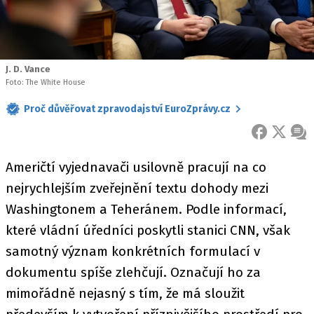
J. D. Vance
Foto: The White House
Proč důvěřovat zpravodajství EuroZprávy.cz
FACEBOOK
X
ZPR
Američtí vyjednavači usilovně pracují na co
nejrychlejším zveřejnění textu dohody mezi
Washingtonem a Teheránem. Podle informací,
které vládní úředníci poskytli stanici CNN, však
samotný význam konkrétních formulací v
dokumentu spíše zlehčují. Označují ho za
mimořádně nejasný s tím, že má sloužit