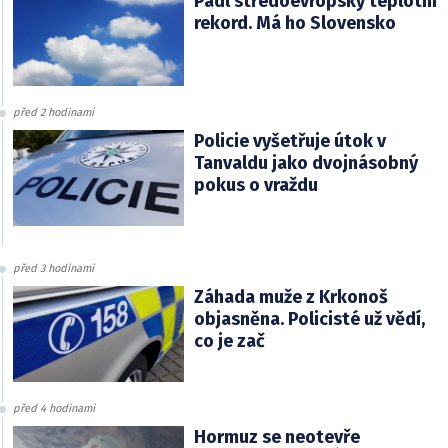
Padl středoevropský teplotní
rekord. Má ho Slovensko
před 2 hodinami
Policie vyšetřuje útok v
Tanvaldu jako dvojnásobný
pokus o vraždu
před 3 hodinami
Záhada muže z Krkonoš
objasněna. Policisté už vědí,
co je zač
před 4 hodinami
Hormuz se neotevře