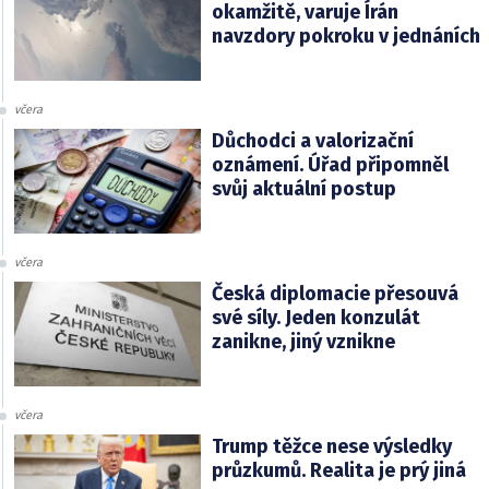
okamžitě, varuje Írán
navzdory pokroku v jednáních
včera
Důchodci a valorizační
oznámení. Úřad připomněl
svůj aktuální postup
včera
Česká diplomacie přesouvá
své síly. Jeden konzulát
zanikne, jiný vznikne
včera
Trump těžce nese výsledky
průzkumů. Realita je prý jiná