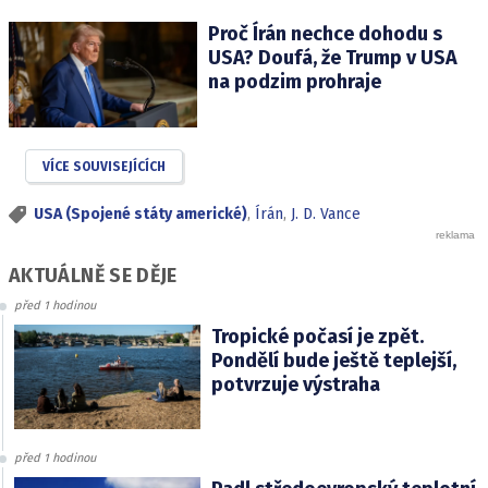
Proč Írán nechce dohodu s
USA? Doufá, že Trump v USA
na podzim prohraje
VÍCE SOUVISEJÍCÍCH
USA (Spojené státy americké)
,
Írán
,
J. D. Vance
AKTUÁLNĚ SE DĚJE
před 1 hodinou
Tropické počasí je zpět.
Pondělí bude ještě teplejší,
potvrzuje výstraha
před 1 hodinou