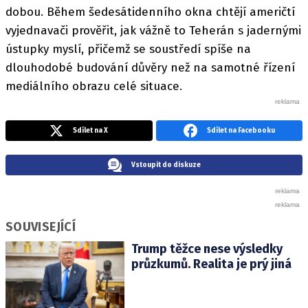
dobou. Během šedesátidenního okna chtějí američtí
vyjednavači prověřit, jak vážně to Teherán s jadernými
ústupky myslí, přičemž se soustředí spíše na
dlouhodobé budování důvěry než na samotné řízení
mediálního obrazu celé situace.
Sdílet na X
Sdílet na Facebooku
Vstoupit do diskuze
SOUVISEJÍCÍ
Trump těžce nese výsledky
průzkumů. Realita je prý jiná