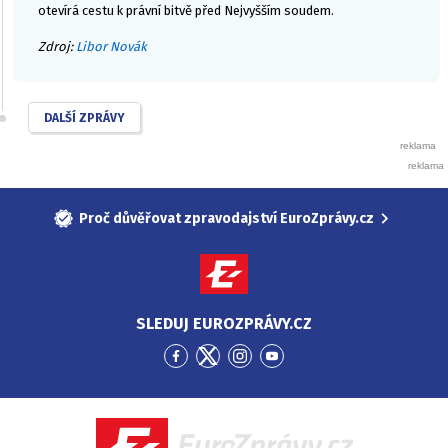
otevírá cestu k právní bitvě před Nejvyšším soudem.
Zdroj:
Libor Novák
DALŠÍ ZPRÁVY
Proč důvěřovat zpravodajství EuroZprávy.cz
SLEDUJ EUROZPRÁVY.CZ
Přejít
Přejít
Přejít
Přejít
na
na
na
na
Facebook
Twitter
Instagram
YouTube
EuroZprávy.cz