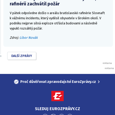
rafinérii zachvátil požár
V pátek odpoledne došlo v areálu bratislavské rafinérie Slovnaft
k vážnému incidentu, který vyděsil obyvatele v širokém okolí. V
podniku nejprve silná exploze otřásla budovami a následně
vypukl rozsáhlý požár.
Zdroj:
Libor Novák
DALŠÍ ZPRÁVY
Proč důvěřovat zpravodajství EuroZprávy.cz
SLEDUJ EUROZPRÁVY.CZ