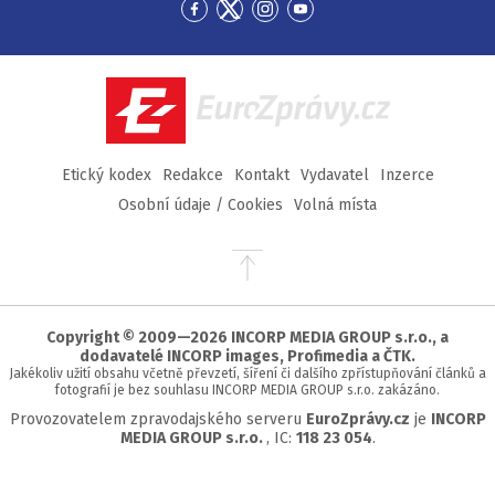
Přejít
Přejít
Přejít
Přejít
na
na
na
na
Facebook
Twitter
Instagram
YouTube
EuroZprávy.cz
Etický kodex
Redakce
Kontakt
Vydavatel
Inzerce
Osobní údaje / Cookies
Volná místa
Přejít
na
začátek
stránky
Copyright © 2009—2026 INCORP MEDIA GROUP s.r.o., a
dodavatelé INCORP images, Profimedia a ČTK.
Jakékoliv užití obsahu včetně převzetí, šíření či dalšího zpřístupňování článků a
fotografií je bez souhlasu INCORP MEDIA GROUP s.r.o. zakázáno.
Provozovatelem zpravodajského serveru
EuroZprávy.cz
je
INCORP
MEDIA GROUP s.r.o.
, IC:
118 23 054
.