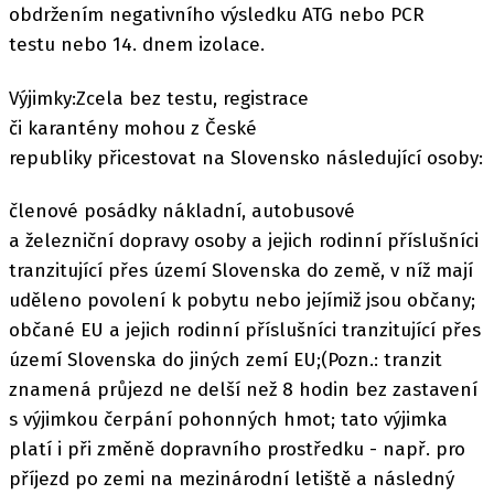
obdržením negativního výsledku ATG nebo PCR
testu nebo 14. dnem izolace.
Výjimky:Zcela bez testu, registrace
či karantény mohou z České
republiky přicestovat na Slovensko následující osoby:
členové posádky nákladní, autobusové
a železniční dopravy osoby a jejich rodinní příslušníci
tranzitující přes území Slovenska do země, v níž mají
uděleno povolení k pobytu nebo jejímiž jsou občany;
občané EU a jejich rodinní příslušníci tranzitující přes
území Slovenska do jiných zemí EU;(Pozn.: tranzit
znamená průjezd ne delší než 8 hodin bez zastavení
s výjimkou čerpání pohonných hmot; tato výjimka
platí i při změně dopravního prostředku - např. pro
příjezd po zemi na mezinárodní letiště a následný