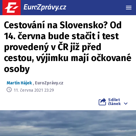
MEN
Cestování na Slovensko? Od
14. června bude stačit i test
provedený v ČR již před
cestou, výjimku mají očkované
osoby
Martin Hájek
,
EuroZprávy.cz
11. června 2021 23:29
Sdílet
článek