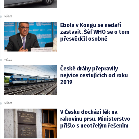
včera
Ebolu v Kongu se nedaří
zastavit. Šéf WHO se o tom
přesvědčil osobně
včera
České dráhy přepravily
nejvíce cestujících od roku
2019
včera
V Česku dochází lék na
rakovinu prsu. Ministerstvo
přišlo s neotřelým řešením