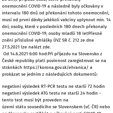
onemocnění COVID-19 a následně byly očkovány v
intervalu 180 dnů od překonání tohoto onemocnění,
musí od první dávky jakékoli vakcíny uplynout min. 14
dní; osoby, které v posledních 180 dnech překonaly
onemocnění COVID-19; osoby mladší 18 letPřesné
znění příslušné vyhlášky ÚVZ SR č. 212 ze dne
27.5.2021 lze nalézt zde.
Od 14.6.2021 6:00 hod:Při příjezdu na Slovensko z
České republiky platí povinnost zaregistrovat se na
stránkách https://korona.gov.sk/ehranica/ a
prokázat se jedním z následujících dokumentů:
negativní výsledek RT-PCR testu ne starší 72 hodin
negativní výsledek ATG testu ne starší 24 hodin -
tento test musí být proveden na
území státu sousedícího se Slovenskem (vč. ČR) nebo