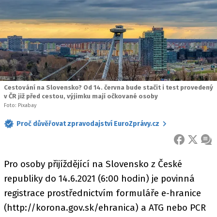
Cestování na Slovensko? Od 14. června bude stačit i test provedený
v ČR již před cestou, výjimku mají očkované osoby
Foto: Pixabay
Proč důvěřovat zpravodajství EuroZprávy.cz
FACEBOOK
X
ZPR
Pro osoby přijíždějící na Slovensko z České
republiky do 14.6.2021 (6:00 hodin) je povinná
registrace prostřednictvím formuláře e-hranice
(http://korona.gov.sk/ehranica) a ATG nebo PCR