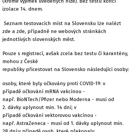
(kromě výjimek uvedených níže). Bez testu končí
izolace 14. dnem.
Seznam testovacích míst na Slovensku lze nalézt
zde a zde, případně ne webových stránkách
jednotlivých slovenských měst.
Pouze s registrací, avšak zcela bez testu či karantény,
mohou z České
republiky přicestovat na Slovensko následující osoby:
osoby, které byly očkovány proti COVID-19: v
případě očkování mRNA vakcínou -
např. BioNTech/Pfizer nebo Moderna - musí od
2. dávky uplynout min. 14 dní; v
případě očkování vektorovou vakcínou -
např. AstraZeneca - musí od 1. dávky uplynout min.
28 dní;v případě osob, které překonaly