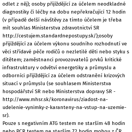
odlet z něj); osoby přijíždějící za účelem neodkladné
diagnostiky či léčby na dobu nepřekračující 12 hodin
(v případě delší návštěvy za tímto účelem je třeba
mít souhlas Ministerstva zdravotnictví SR
http://cestujem.standardnepostupy.sk/);osoby
přijíždějící za účelem výkonu soudního rozhodnutí ve
věci střídavé péče rodičů o nezletilé děti nebo styku s
dítětem; zaměstnanci provozovatelů prvků kritické
infrastruktury v odvětví energetiky a průmyslu a
odborníci přijíždějící za účelem odstranění krizových
situací v průmyslu (se souhlasem Ministerstva
hospodářství SR nebo Ministerstva dopravy SR -
http://www.mhsr.sk/koronavirus/ziadost-na-
udelenie-vynimky-z-karanteny-na-vstup-na-uzemie-
sr).
Pouze s negativním ATG testem ne starším 48 hodin
nebo PCR testem ne starším 72 hodin mohou z ČR