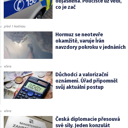
objasněna. Policisté už vědí,
co je zač
před 1 hodinou
Hormuz se neotevře
okamžitě, varuje Írán
navzdory pokroku v jednáních
včera
Důchodci a valorizační
oznámení. Úřad připomněl
svůj aktuální postup
včera
Česká diplomacie přesouvá
své síly. Jeden konzulát