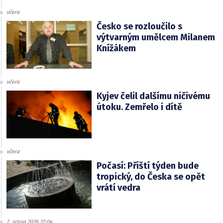
včera
Česko se rozloučilo s
výtvarným umělcem Milanem
Knížákem
včera
Kyjev čelil dalšímu ničivému
útoku. Zemřelo i dítě
včera
Počasí: Příští týden bude
tropický, do Česka se opět
vrátí vedra
7. srpna 2026 22:04