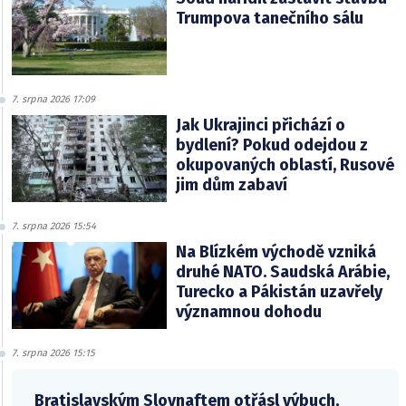
Trumpova tanečního sálu
7. srpna 2026 17:09
Jak Ukrajinci přichází o
bydlení? Pokud odejdou z
okupovaných oblastí, Rusové
jim dům zabaví
7. srpna 2026 15:54
Na Blízkém východě vzniká
druhé NATO. Saudská Arábie,
Turecko a Pákistán uzavřely
významnou dohodu
7. srpna 2026 15:15
Bratislavským Slovnaftem otřásl výbuch,