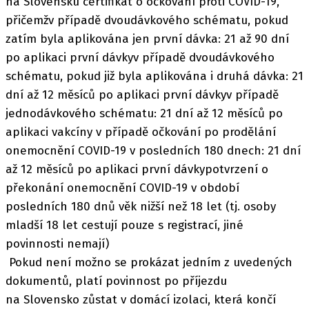
na Slovensku certifikát o očkování proti COVID-19,
přičemžv případě dvoudávkového schématu, pokud
zatím byla aplikována jen první dávka: 21 až 90 dní
po aplikaci první dávkyv případě dvoudávkového
schématu, pokud již byla aplikována i druhá dávka: 21
dní až 12 měsíců po aplikaci první dávkyv případě
jednodávkového schématu: 21 dní až 12 měsíců po
aplikaci vakcíny v případě očkování po prodělání
onemocnění COVID-19 v posledních 180 dnech: 21 dní
až 12 měsíců po aplikaci první dávkypotvrzení o
překonání onemocnění COVID-19 v období
posledních 180 dnů věk nižší než 18 let (tj. osoby
mladší 18 let cestují pouze s registrací, jiné
povinnosti nemají)
Pokud není možno se prokázat jedním z uvedených
dokumentů, platí povinnost po příjezdu
na Slovensko zůstat v domácí izolaci, která končí