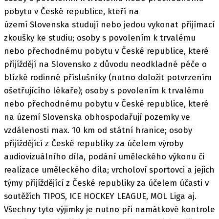
pobytu v České republice, kteří na
území Slovenska studují nebo jedou vykonat přijímací
zkoušky ke studiu; osoby s povolením k trvalému
nebo přechodnému pobytu v České republice, které
přijíždějí na Slovensko z důvodu neodkladné péče o
blízké rodinné příslušníky (nutno doložit potvrzením
ošetřujícího lékaře); osoby s povolením k trvalému
nebo přechodnému pobytu v České republice, které
na území Slovenska obhospodařují pozemky ve
vzdálenosti max. 10 km od státní hranice; osoby
přijíždějící z České republiky za účelem výroby
audiovizuálního díla, podání uměleckého výkonu či
realizace uměleckého díla; vrcholoví sportovci a jejich
týmy přijíždějící z České republiky za účelem účasti v
soutěžích TIPOS, ICE HOCKEY LEAGUE, MOL Liga aj.
Všechny tyto výjimky je nutno při namátkové kontrole