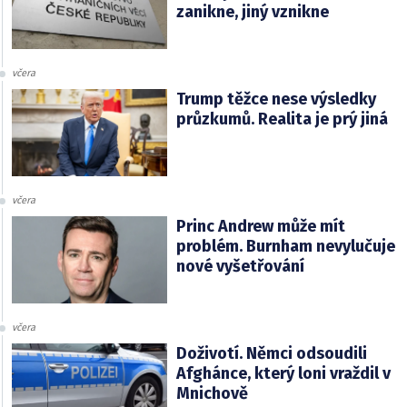
zanikne, jiný vznikne
včera
Trump těžce nese výsledky
průzkumů. Realita je prý jiná
včera
Princ Andrew může mít
problém. Burnham nevylučuje
nové vyšetřování
včera
Doživotí. Němci odsoudili
Afghánce, který loni vraždil v
Mnichově