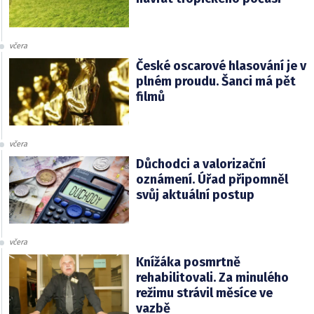
včera
České oscarové hlasování je v
plném proudu. Šanci má pět
filmů
včera
Důchodci a valorizační
oznámení. Úřad připomněl
svůj aktuální postup
včera
Knížáka posmrtně
rehabilitovali. Za minulého
režimu strávil měsíce ve
vazbě