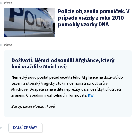
včera
Policie objasnila pomníček. V
případu vraždy z roku 2010
pomohly vzorky DNA
včera
Doživotí. Němci odsoudili Afghánce, který
loni vraždil v Mnichově
Německý soud poslal pětadvacetiletého Afghánce na doživotí do
vězení za loňský tragický útok na demonstraci odborů v
Mnichově. Dospělá žena a dítě nepřežily, další desítky lidí utrpěli
zranění. O soudním rozhodnutí informovala
DW
.
Zdroj: Lucie Podzimková
DALŠÍ ZPRÁVY