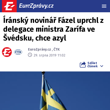
MEN
Íránský novinář Fázel uprchl z
delegace ministra Zarífa ve
Švédsku, chce azyl
EuroZprávy.cz
,
ČTK
29. srpna 2019 11:02
Sdílet
článek