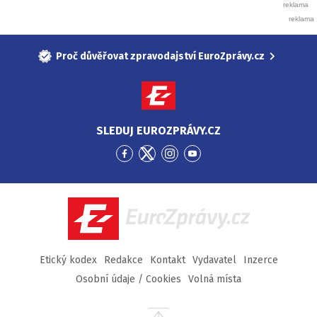
Proč důvěřovat zpravodajství EuroZprávy.cz
SLEDUJ EUROZPRÁVY.CZ
Přejít
Přejít
Přejít
Přejít
na
na
na
na
Facebook
Twitter
Instagram
YouTube
EuroZprávy.cz
Etický kodex
Redakce
Kontakt
Vydavatel
Inzerce
Osobní údaje / Cookies
Volná místa
Přejít