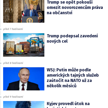
Trump se opět pokouší
omezit novorozencům práva
na občanství
před 7 hodinami
Trump podepsal zavedení
nových cel
před 8 hodinami
WSJ: Putin může podle
amerických tajných služeb
zaútočit na NATO už za
několik měsíců
před 9 hodinami
Kyjev provedl útok na