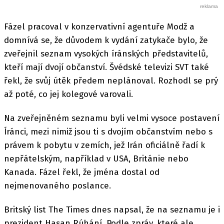
Fázel pracoval v konzervativní agentuře Modž a
domnívá se, že důvodem k vydání zatykače bylo, že
zveřejnil seznam vysokých íránských představitelů,
kteří mají dvojí občanství. Švédské televizi SVT také
řekl, že svůj útěk předem neplánoval. Rozhodl se prý
až poté, co jej kolegové varovali.
Na zveřejněném seznamu byli velmi vysoce postavení
Íránci, mezi nimiž jsou ti s dvojím občanstvím nebo s
právem k pobytu v zemích, jež Irán oficiálně řadí k
nepřátelským, například v USA, Británie nebo
Kanada. Fázel řekl, že jména dostal od
nejmenovaného poslance.
Britský list The Times dnes napsal, že na seznamu je i
prezident Hasan Rúhání. Podle zpráv, které ale