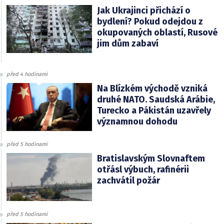
Jak Ukrajinci přichází o
bydlení? Pokud odejdou z
okupovaných oblastí, Rusové
jim dům zabaví
před 4 hodinami
Na Blízkém východě vzniká
druhé NATO. Saudská Arábie,
Turecko a Pákistán uzavřely
významnou dohodu
před 5 hodinami
Bratislavským Slovnaftem
otřásl výbuch, rafinérii
zachvátil požár
před 5 hodinami