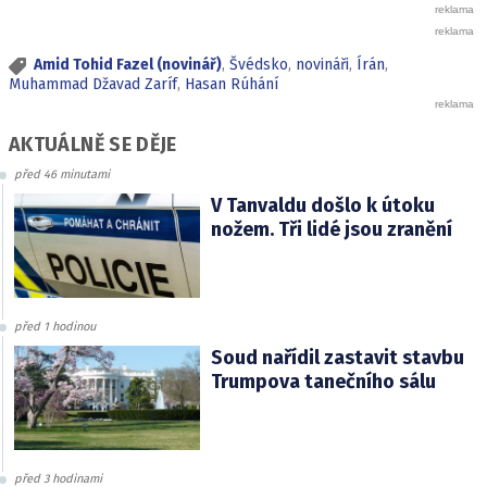
Amid Tohid Fazel (novinář)
,
Švédsko
,
novináři
,
Írán
,
Muhammad Džavad Zaríf
,
Hasan Rúhání
AKTUÁLNĚ SE DĚJE
před 46 minutami
V Tanvaldu došlo k útoku
nožem. Tři lidé jsou zranění
před 1 hodinou
Soud nařídil zastavit stavbu
Trumpova tanečního sálu
před 3 hodinami