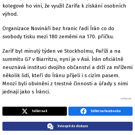
kolegové ho viní, že využil Zarífa k získání osobních
výhod.
Organizace Novináři bez hranic řadí Írán co do
svobody tisku mezi 180 zeměmi na 170. příčku.
Zaríf byl minulý týden ve Stockholmu, Paříži a na
summitu G7 v Biarritzu, nyní je v Asii. Írán oficiálně
neuznává instituci dvojího občanství a drží za mřížemi
několik lidí, kteří do Íránu přijeli i s cizím pasem.
Mnozí byli obviněni z trestné činnosti a úřady s nimi
jednají jako s Íránci.
Sdílet na X
Sdílet na Facebooku
Vstoupit do diskuze