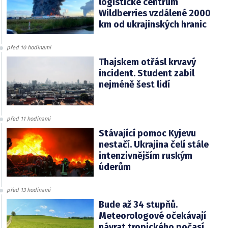
logistické centrum
Wildberries vzdálené 2000
km od ukrajinských hranic
před 10 hodinami
Thajskem otřásl krvavý
incident. Student zabil
nejméně šest lidí
před 11 hodinami
Stávající pomoc Kyjevu
nestačí. Ukrajina čelí stále
intenzivnějším ruským
úderům
před 13 hodinami
Bude až 34 stupňů.
Meteorologové očekávají
návrat tropického počasí