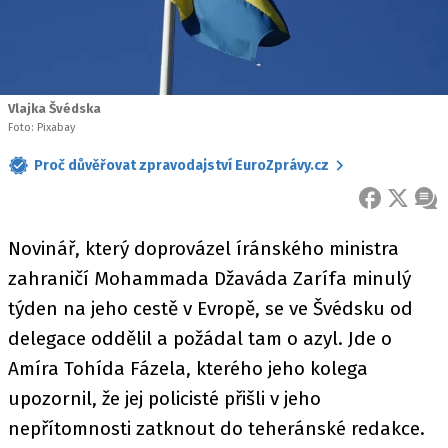
Vlajka Švédska
Foto: Pixabay
Proč důvěřovat zpravodajství EuroZprávy.cz
FACEBOOK
X
ZPR
Novinář, který doprovázel íránského ministra
zahraničí Mohammada Džaváda Zarífa minulý
týden na jeho cestě v Evropě, se ve Švédsku od
delegace oddělil a požádal tam o azyl. Jde o
Amíra Tohída Fázela, kterého jeho kolega
upozornil, že jej policisté přišli v jeho
nepřítomnosti zatknout do teheránské redakce.