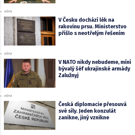
včera
V Česku dochází lék na
rakovinu prsu. Ministerstvo
přišlo s neotřelým řešením
včera
V NATO nikdy nebudeme, míní
bývalý šéf ukrajinské armády
Zalužnyj
včera
Česká diplomacie přesouvá
své síly. Jeden konzulát
zanikne, jiný vznikne