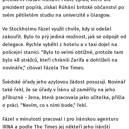
prezident popírá, získal Rúhání britské občanství po
svém pětiletém studiu na univerzitě v Glasgow.
Ve Stockholmu Fázel využil chvíle, kdy si odešel
zakouřit. Bylo to prý jediná možnost, jak se odpojit od
delegace. Rychle vyběhl z hotelu a v taxi dojel na
policejní stanici. "Bylo to velmi obtížné, protože tam
bylo 48 strážců, kteří chránili Zarífa a dohlíželi na
novináře," citoval Fázela The Times.
Švédské úřady jeho azylovou žádost posuzují. Novinář
také řekl, že se úřady v Íránu už zaměřily na jeho
příbuzné - žena, která pracovala jako učitelka, přišla
o práci. "Nevím, co s nimi bude," řekl.
Fázel v minulosti pracoval i pro íránskou agenturu
IRNA a podle The Times jej někteří jeho íránští