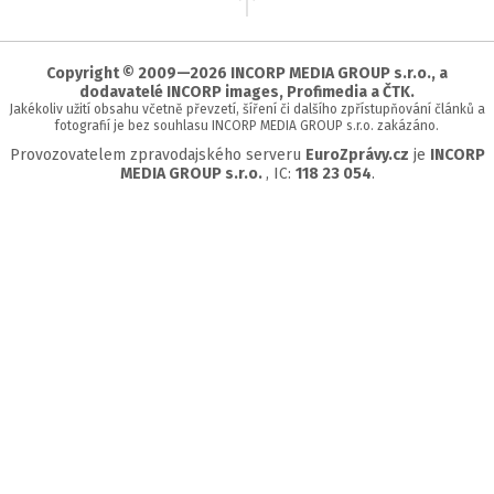
na
začátek
stránky
Copyright © 2009—2026 INCORP MEDIA GROUP s.r.o., a
dodavatelé INCORP images, Profimedia a ČTK.
Jakékoliv užití obsahu včetně převzetí, šíření či dalšího zpřístupňování článků a
fotografií je bez souhlasu INCORP MEDIA GROUP s.r.o. zakázáno.
Provozovatelem zpravodajského serveru
EuroZprávy.cz
je
INCORP
MEDIA GROUP s.r.o.
, IC:
118 23 054
.