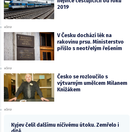
nejvíce cestujících od roku
2019
včera
V Česku dochází lék na
rakovinu prsu. Ministerstvo
přišlo s neotřelým řešením
včera
Česko se rozloučilo s
výtvarným umělcem Milanem
Knížákem
včera
Kyjev čelil dalšímu ničivému útoku. Zemřelo i
dítě