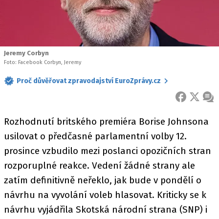
Jeremy Corbyn
Foto: Facebook Corbyn, Jeremy
Proč důvěřovat zpravodajství EuroZprávy.cz
FACEBOOK
X
ZPR
Rozhodnutí britského premiéra Borise Johnsona
usilovat o předčasné parlamentní volby 12.
prosince vzbudilo mezi poslanci opozičních stran
rozporuplné reakce. Vedení žádné strany ale
zatím definitivně neřeklo, jak bude v pondělí o
návrhu na vyvolání voleb hlasovat. Kriticky se k
návrhu vyjádřila Skotská národní strana (SNP) i