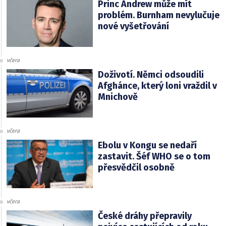
Princ Andrew může mít
problém. Burnham nevylučuje
nové vyšetřování
včera
Doživotí. Němci odsoudili
Afghánce, který loni vraždil v
Mnichově
včera
Ebolu v Kongu se nedaří
zastavit. Šéf WHO se o tom
přesvědčil osobně
včera
České dráhy přepravily