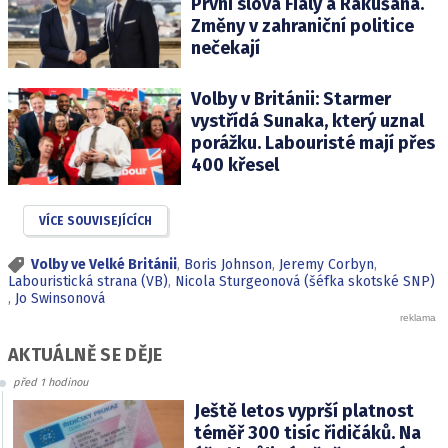
První slova Fialy a Rakušana.
Změny v zahraniční politice
nečekají
Volby v Británii: Starmer
vystřídá Sunaka, který uznal
porážku. Labouristé mají přes
400 křesel
VÍCE SOUVISEJÍCÍCH
Volby ve Velké Británii
,
Boris Johnson
,
Jeremy Corbyn
,
Labouristická strana (VB)
,
Nicola Sturgeonová (šéfka skotské SNP)
,
Jo Swinsonová
AKTUÁLNĚ SE DĚJE
před 1 hodinou
Ještě letos vyprší platnost
téměř 300 tisíc řidičáků. Na