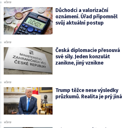
včera
Důchodci a valorizační
oznámení. Úřad připomněl
svůj aktuální postup
včera
Česká diplomacie přesouvá
své síly. Jeden konzulát
zanikne, jiný vznikne
včera
Trump těžce nese výsledky
průzkumů. Realita je prý jiná
včera