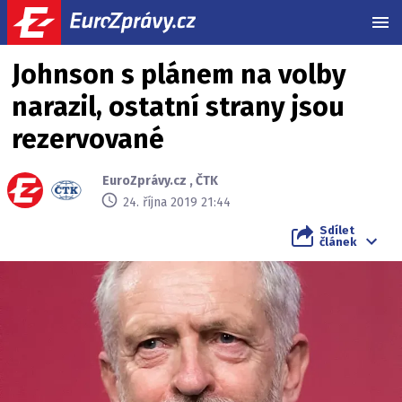
MEN
Johnson s plánem na volby
narazil, ostatní strany jsou
rezervované
EuroZprávy.cz
,
ČTK
24. října 2019 21:44
Sdílet
článek