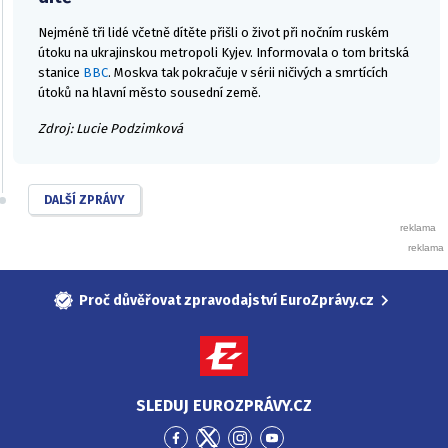
Nejméně tři lidé včetně dítěte přišli o život při nočním ruském
útoku na ukrajinskou metropoli Kyjev. Informovala o tom britská
stanice
BBC
. Moskva tak pokračuje v sérii ničivých a smrtících
útoků na hlavní město sousední země.
Zdroj: Lucie Podzimková
DALŠÍ ZPRÁVY
Proč důvěřovat zpravodajství EuroZprávy.cz
SLEDUJ EUROZPRÁVY.CZ
Přejít
Přejít
Přejít
Přejít