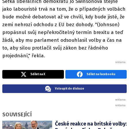
Šéfka liberálních demokratů Jo Swinsonová stejně
jako labouristé trvá na tom, že o případných volbách
bude možné debatovat až ve chvíli, kdy bude jisté, že
zemi nehrozí odchodu z EU bez dohody. "(Johnson)
propásnul svůj nepřekročitelný termín brexitu a teď
žádá, aby mu parlament odsouhlasil volby a čas na
to, aby silou protlačil svůj zákon bez řádného
projednání," řekla.
Sdílet na X
Sdílet na Facebooku
Vstoupit do diskuze
SOUVISEJÍCÍ
České reakce na britské volby: