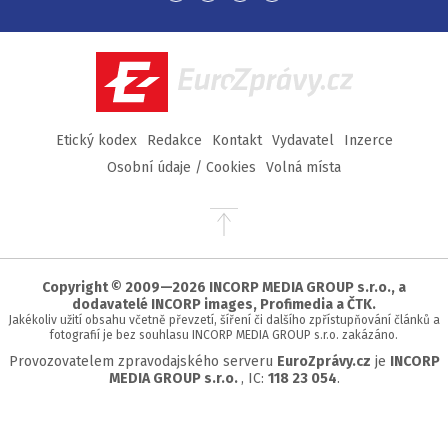
na
na
na
na
Facebook
Twitter
Instagram
YouTube
EuroZprávy.cz
Etický kodex
Redakce
Kontakt
Vydavatel
Inzerce
Osobní údaje / Cookies
Volná místa
Přejít
na
začátek
stránky
Copyright © 2009—2026 INCORP MEDIA GROUP s.r.o., a
dodavatelé INCORP images, Profimedia a ČTK.
Jakékoliv užití obsahu včetně převzetí, šíření či dalšího zpřístupňování článků a
fotografií je bez souhlasu INCORP MEDIA GROUP s.r.o. zakázáno.
Provozovatelem zpravodajského serveru
EuroZprávy.cz
je
INCORP
MEDIA GROUP s.r.o.
, IC:
118 23 054
.