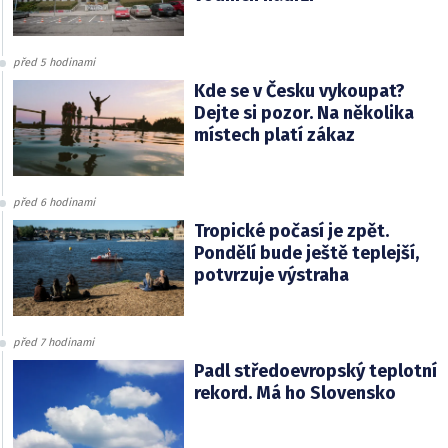
před 5 hodinami
Kde se v Česku vykoupat?
Dejte si pozor. Na několika
místech platí zákaz
před 6 hodinami
Tropické počasí je zpět.
Pondělí bude ještě teplejší,
potvrzuje výstraha
před 7 hodinami
Padl středoevropský teplotní
rekord. Má ho Slovensko