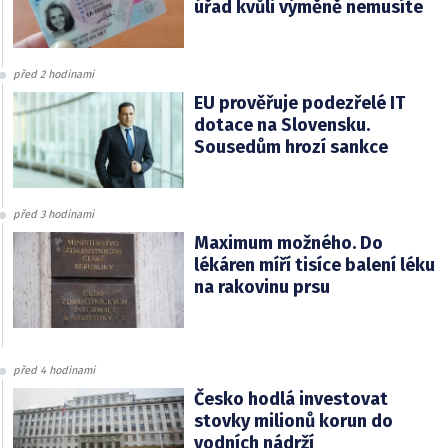
úřad kvůli výměně nemusíte
před 2 hodinami
EU prověřuje podezřelé IT
dotace na Slovensku.
Sousedům hrozí sankce
před 3 hodinami
Maximum možného. Do
lékáren míří tisíce balení léku
na rakovinu prsu
před 4 hodinami
Česko hodlá investovat
stovky milionů korun do
vodních nádrží