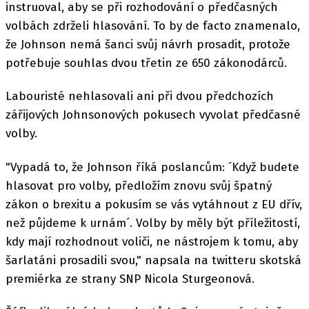
instruoval, aby se při rozhodování o předčasných
volbách zdrželi hlasování. To by de facto znamenalo,
že Johnson nemá šanci svůj návrh prosadit, protože
potřebuje souhlas dvou třetin ze 650 zákonodárců.
Labouristé nehlasovali ani při dvou předchozích
zářijových Johnsonových pokusech vyvolat předčasné
volby.
"Vypadá to, že Johnson říká poslancům: ´Když budete
hlasovat pro volby, předložím znovu svůj špatný
zákon o brexitu a pokusím se vás vytáhnout z EU dřív,
než půjdeme k urnám´. Volby by měly být příležitostí,
kdy mají rozhodnout voliči, ne nástrojem k tomu, aby
šarlatáni prosadili svou," napsala na twitteru skotská
premiérka ze strany SNP Nicola Sturgeonová.