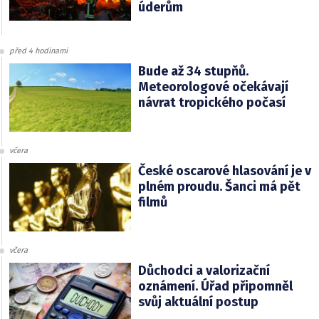
úderům
před 4 hodinami
Bude až 34 stupňů.
Meteorologové očekávají
návrat tropického počasí
včera
České oscarové hlasování je v
plném proudu. Šanci má pět
filmů
včera
Důchodci a valorizační
oznámení. Úřad připomněl
svůj aktuální postup