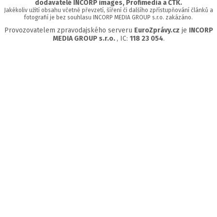
dodavatelé INCORP images, Profimedia a ČTK.
Jakékoliv užití obsahu včetně převzetí, šíření či dalšího zpřístupňování článků a
fotografií je bez souhlasu INCORP MEDIA GROUP s.r.o. zakázáno.
Provozovatelem zpravodajského serveru
EuroZprávy.cz
je
INCORP
MEDIA GROUP s.r.o.
, IC:
118 23 054
.