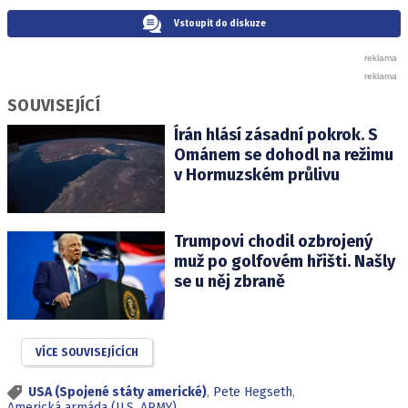
Vstoupit do diskuze
SOUVISEJÍCÍ
Írán hlásí zásadní pokrok. S
Ománem se dohodl na režimu
v Hormuzském průlivu
Trumpovi chodil ozbrojený
muž po golfovém hřišti. Našly
se u něj zbraně
VÍCE SOUVISEJÍCÍCH
USA (Spojené státy americké)
,
Pete Hegseth
,
Americká armáda (U.S. ARMY)