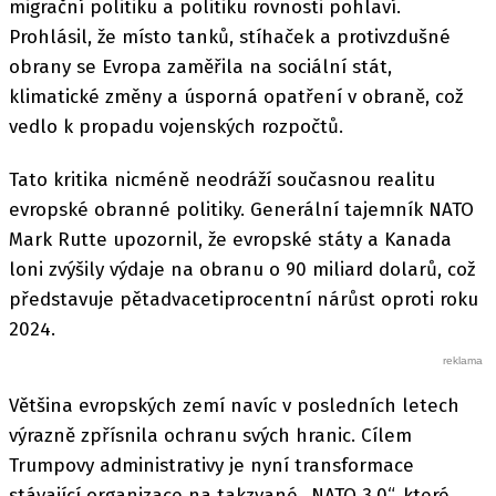
migrační politiku a politiku rovnosti pohlaví.
Prohlásil, že místo tanků, stíhaček a protivzdušné
obrany se Evropa zaměřila na sociální stát,
klimatické změny a úsporná opatření v obraně, což
vedlo k propadu vojenských rozpočtů.
Tato kritika nicméně neodráží současnou realitu
evropské obranné politiky. Generální tajemník NATO
Mark Rutte upozornil, že evropské státy a Kanada
loni zvýšily výdaje na obranu o 90 miliard dolarů, což
představuje pětadvacetiprocentní nárůst oproti roku
2024.
Většina evropských zemí navíc v posledních letech
výrazně zpřísnila ochranu svých hranic. Cílem
Trumpovy administrativy je nyní transformace
stávající organizace na takzvané „NATO 3.0“, které