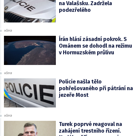
na Valašsku. Zadržela
podezřelého
včera
Írán hlásí zásadní pokrok. S
Ománem se dohodl na režimu
v Hormuzském průlivu
včera
Policie našla tělo
pohřešovaného při pátrání na
jezeře Most
včera
Turek poprvé reagoval na
zahájení trestního řízení.