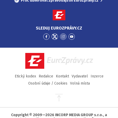
Proč důvěřovat zpravodajství EuroZprávy.cz
SLEDUJ EUROZPRÁVY.CZ
Přejít
Přejít
Přejít
Přejít
na
na
na
na
Facebook
Twitter
Instagram
YouTube
EuroZprávy.cz
Etický kodex
Redakce
Kontakt
Vydavatel
Inzerce
Osobní údaje / Cookies
Volná místa
Přejít
na
začátek
stránky
Copyright © 2009—2026 INCORP MEDIA GROUP s.r.o., a