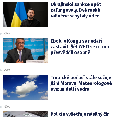
Ukrajinské sankce opět
zafungovaly. Dvě ruské
rafinérie schytaly úder
včera
Ebolu v Kongu se nedaří
zastavit. Šéf WHO se o tom
přesvědčil osobně
včera
Tropické počasí stále sužuje
jižní Moravu. Meteorologové
avizují další vedra
včera
Policie vyšetřuje násilný čin