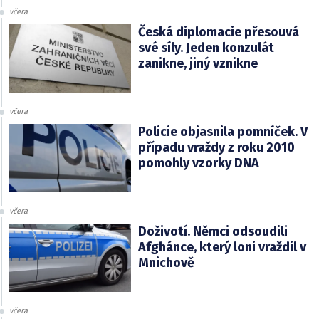
včera
Česká diplomacie přesouvá
své síly. Jeden konzulát
zanikne, jiný vznikne
včera
Policie objasnila pomníček. V
případu vraždy z roku 2010
pomohly vzorky DNA
včera
Doživotí. Němci odsoudili
Afghánce, který loni vraždil v
Mnichově
včera