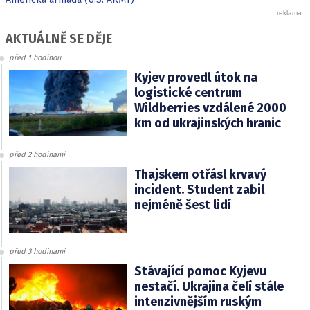
AKTUÁLNĚ SE DĚJE
před 1 hodinou
Kyjev provedl útok na
logistické centrum
Wildberries vzdálené 2000
km od ukrajinských hranic
před 2 hodinami
Thajskem otřásl krvavý
incident. Student zabil
nejméně šest lidí
před 3 hodinami
Stávající pomoc Kyjevu
nestačí. Ukrajina čelí stále
intenzivnějším ruským