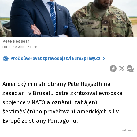
Pete Hegseth
Foto: The White House
Proč důvěřovat zpravodajství EuroZprávy.cz
FACEBOOK
X
ZPR
Americký ministr obrany Pete Hegseth na
zasedání v Bruselu ostře zkritizoval evropské
spojence v NATO a oznámil zahájení
šestiměsíčního prověřování amerických sil v
Evropě ze strany Pentagonu.