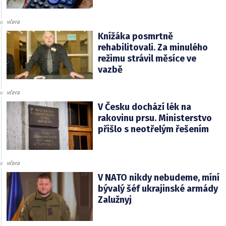
včera
Knížáka posmrtně
rehabilitovali. Za minulého
režimu strávil měsíce ve
vazbě
včera
V Česku dochází lék na
rakovinu prsu. Ministerstvo
přišlo s neotřelým řešením
včera
V NATO nikdy nebudeme, míní
bývalý šéf ukrajinské armády
Zalužnyj