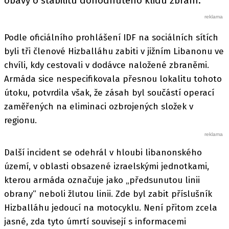
obavy o stabilitu dohodnutého klidu zbraní.
Podle oficiálního prohlášení IDF na sociálních sítích
byli tři členové Hizballáhu zabiti v jižním Libanonu ve
chvíli, kdy cestovali v dodávce naložené zbraněmi.
Armáda sice nespecifikovala přesnou lokalitu tohoto
útoku, potvrdila však, že zásah byl součástí operací
zaměřených na eliminaci ozbrojených složek v
regionu.
Další incident se odehrál v hloubi libanonského
území, v oblasti obsazené izraelskými jednotkami,
kterou armáda označuje jako „předsunutou linii
obrany“ neboli žlutou linii. Zde byl zabit příslušník
Hizballáhu jedoucí na motocyklu. Není přitom zcela
jasné, zda tyto úmrtí souvisejí s informacemi