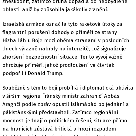
zneškodnit, zatímco druhá dopadla do neobydlené
oblasti, aniž by způsobila jakákoliv zranění.
Izraelská armáda označila tyto raketové útoky za
flagrantní porušení dohody o příměří ze strany
Hizballáhu. Boje mezi oběma stranami v posledních
dnech výrazně nabraly na intenzitě, což signalizuje
zhoršení bezpečnostní situace. Tento vývoj vážně
ohrožuje příměří, jehož prodloužení ve čtvrtek
podpořil i Donald Trump.
Souběžně s těmito boji probíhá i diplomatická aktivita
v širším regionu. Íránský ministr zahraničí Abbás
Araghčí podle zpráv opustil Islámábád po jednání s
pákistánskými představiteli. Zatímco regionální
mocnosti jednají o politickém řešení, situace přímo
na hranicích zůstává kritická a hrozí rozpadem