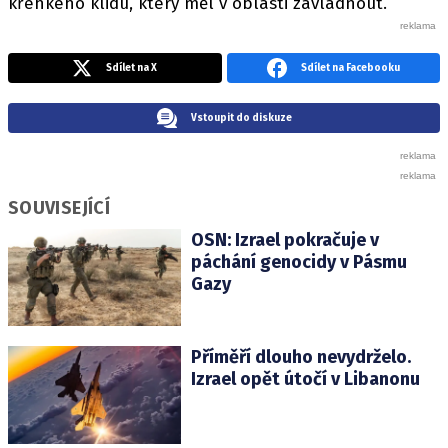
křehkého klidu, který měl v oblasti zavládnout.
Sdílet na X
Sdílet na Facebooku
Vstoupit do diskuze
SOUVISEJÍCÍ
OSN: Izrael pokračuje v
páchání genocidy v Pásmu
Gazy
Příměří dlouho nevydrželo.
Izrael opět útočí v Libanonu