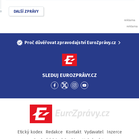
DALŠÍ ZPRÁVY
Proč důvěřovat zpravodajství EuroZprávy.cz
SLEDUJ EUROZPRÁVY.CZ
Přejít
Přejít
Přejít
Přejít
na
na
na
na
Facebook
Twitter
Instagram
YouTube
EuroZprávy.cz
Etický kodex
Redakce
Kontakt
Vydavatel
Inzerce