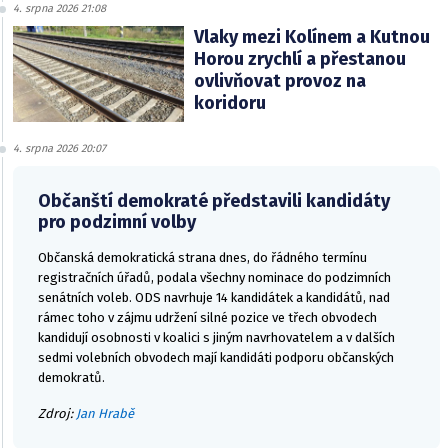
4. srpna 2026 21:08
Vlaky mezi Kolínem a Kutnou
Horou zrychlí a přestanou
ovlivňovat provoz na
koridoru
4. srpna 2026 20:07
Občanští demokraté představili kandidáty
pro podzimní volby
Občanská demokratická strana dnes, do řádného termínu
registračních úřadů, podala všechny nominace do podzimních
senátních voleb. ODS navrhuje 14 kandidátek a kandidátů, nad
rámec toho v zájmu udržení silné pozice ve třech obvodech
kandidují osobnosti v koalici s jiným navrhovatelem a v dalších
sedmi volebních obvodech mají kandidáti podporu občanských
demokratů.
Zdroj:
Jan Hrabě