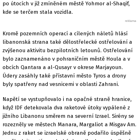
po útocích v již zmíněném městě Yohmor al-Shaqif,
kde se terčem stala vozidla.
Kromě pozemních operací a cílených náletů hlásí
libanonská strana také dělostřelecké ostřelování a
zvýšenou aktivitu bezpilotních letounů. Ostřelování
bylo zaznamenáno v pohraničním městě Houla a v
obcích Qantara a al-Qusayr v okrese Marjayoun.
Údery zasáhly také přístavní město Tyros a drony
byly spatřeny nad vesnicemi v oblasti Zahrani.
Napětí se vystupňovalo i na opačné straně hranice,
když IDF detekovala dva raketové útoky vypálené z
jižního Libanonu směrem na severní Izrael. Sirény se
rozezněly ve městech Manara, Margaliot a Misgav Am.
Jednu z raket se izraelské obraně podařilo úspěšně