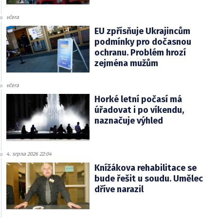
včera
EU zpřísňuje Ukrajincům
podmínky pro dočasnou
ochranu. Problém hrozí
zejména mužům
včera
Horké letní počasí má
úřadovat i po víkendu,
naznačuje výhled
4. srpna 2026 22:04
Knížákova rehabilitace se
bude řešit u soudu. Umělec
dříve narazil