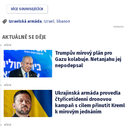
VÍCE SOUVISEJÍCÍCH
Izraelská armáda
,
Izrael
,
libanon
AKTUÁLNĚ SE DĚJE
včera
Trumpův mírový plán pro
Gazu kolabuje. Netanjahu jej
nepodepsal
včera
Ukrajinská armáda provedla
čtyřicetidenní dronovou
kampaň s cílem přinutit Kreml
k mírovým jednáním
včera