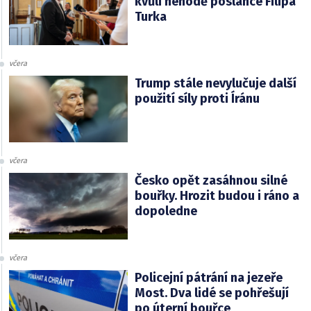
kvůli nehodě poslance Filipa
Turka
včera
Trump stále nevylučuje další
použití síly proti Íránu
včera
Česko opět zasáhnou silné
bouřky. Hrozit budou i ráno a
dopoledne
včera
Policejní pátrání na jezeře
Most. Dva lidé se pohřešují
po úterní bouřce