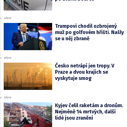
včera
Trumpovi chodil ozbrojený
muž po golfovém hřišti. Našly
se u něj zbraně
včera
Česko netrápí jen tropy. V
Praze a dvou krajích se
vyskytuje smog
včera
Kyjev čelil raketám a dronům.
Nejméně 14 mrtvých, další
lidé jsou zranění