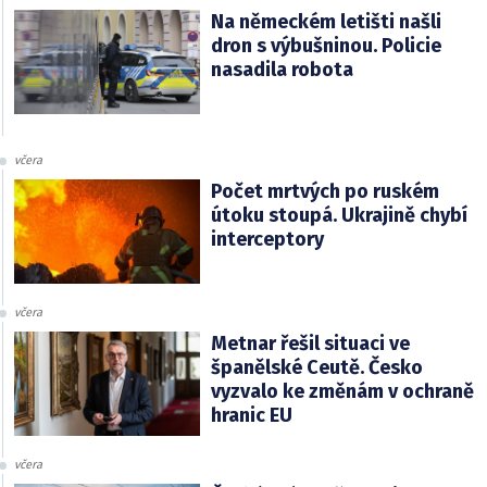
Na německém letišti našli
dron s výbušninou. Policie
nasadila robota
včera
Počet mrtvých po ruském
útoku stoupá. Ukrajině chybí
interceptory
včera
Metnar řešil situaci ve
španělské Ceutě. Česko
vyzvalo ke změnám v ochraně
hranic EU
včera