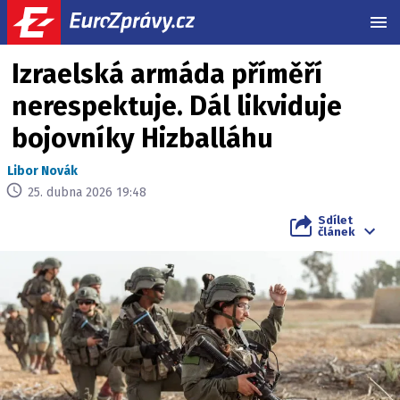
MEN
Izraelská armáda příměří
nerespektuje. Dál likviduje
bojovníky Hizballáhu
Libor Novák
25. dubna 2026 19:48
Sdílet
článek