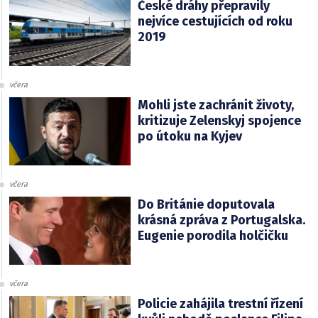
České dráhy přepravily
nejvíce cestujících od roku
2019
včera
Mohli jste zachránit životy,
kritizuje Zelenskyj spojence
po útoku na Kyjev
včera
Do Británie doputovala
krásná zpráva z Portugalska.
Eugenie porodila holčičku
včera
Policie zahájila trestní řízení