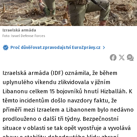
Izraelská armáda
Foto: Israel Defense Forces
Proč důvěřovat zpravodajství EuroZprávy.cz
FACEBOOK
X
ZPR
Izraelská armáda (IDF) oznámila, že během
uplynulého víkendu zlikvidovala v jižním
Libanonu celkem 15 bojovníků hnutí Hizballáh. K
těmto incidentům došlo navzdory faktu, že
příměří mezi Izraelem a Libanonem bylo nedávno
prodlouženo o další tři týdny. Bezpečnostní
situace v oblasti se tak opět vyostřuje a vyvolává