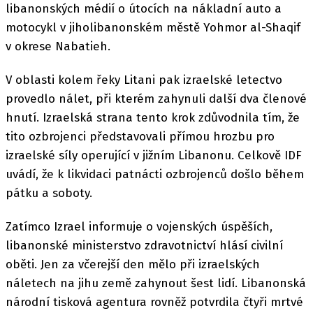
libanonských médií o útocích na nákladní auto a
motocykl v jiholibanonském městě Yohmor al-Shaqif
v okrese Nabatieh.
V oblasti kolem řeky Litani pak izraelské letectvo
provedlo nálet, při kterém zahynuli další dva členové
hnutí. Izraelská strana tento krok zdůvodnila tím, že
tito ozbrojenci představovali přímou hrozbu pro
izraelské síly operující v jižním Libanonu. Celkově IDF
uvádí, že k likvidaci patnácti ozbrojenců došlo během
pátku a soboty.
Zatímco Izrael informuje o vojenských úspěších,
libanonské ministerstvo zdravotnictví hlásí civilní
oběti. Jen za včerejší den mělo při izraelských
náletech na jihu země zahynout šest lidí. Libanonská
národní tisková agentura rovněž potvrdila čtyři mrtvé