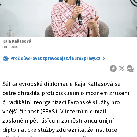
Kaja Kallasová
Foto: MSC
Proč důvěřovat zpravodajství EuroZprávy.cz
FACEBOOK
X
ZPR
Šéfka evropské diplomacie Kaja Kallasová se
ostře ohradila proti diskusím o možném zrušení
či radikální reorganizaci Evropské služby pro
vnější činnost (EEAS). V interním e-mailu
zaslaném pěti tisícům zaměstnanců unijní
diplomatické služby zdůraznila, že instituce