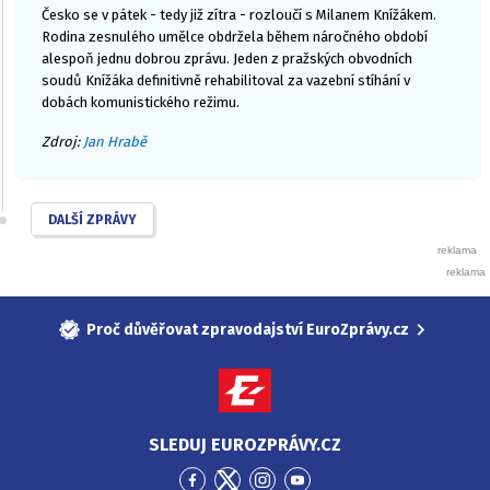
Česko se v pátek - tedy již zítra - rozloučí s Milanem Knížákem.
Rodina zesnulého umělce obdržela během náročného období
alespoň jednu dobrou zprávu. Jeden z pražských obvodních
soudů Knížáka definitivně rehabilitoval za vazební stíhání v
dobách komunistického režimu.
Zdroj:
Jan Hrabě
DALŠÍ ZPRÁVY
Proč důvěřovat zpravodajství EuroZprávy.cz
SLEDUJ EUROZPRÁVY.CZ
Přejít
Přejít
Přejít
Přejít