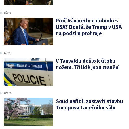
včera
Proč Írán nechce dohodu s
USA? Doufá, že Trump v USA
na podzim prohraje
včera
V Tanvaldu došlo k útoku
nožem. Tři lidé jsou zranění
včera
Soud nařídil zastavit stavbu
Trumpova tanečního sálu