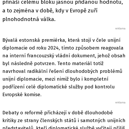
přináší celému bloku jasnou přidanou hodnotu,
a to zejména v době, kdy v Evropě zuří
plnohodnotná válka.
Bývalá estonská premiérka, která stojí v čele unijní
diplomacie od roku 2024, tímto způsobem reagovala
na interní francouzský vládní dokument, jehož obsah
byl následně potvrzen. Tento materiál totiž
navrhoval radikální řešení dlouhodobých problémů
unijní diplomacie, mezi nimiž bylo i kompletní
podřízení celé diplomatické služby pod kontrolu
Evropské komise.
Debaty o reformě přicházejí v době dlouhodobé
kritiky ze strany členských států i samotných unijních
představitelů, kteří diplomatické službě vyčítají příliš