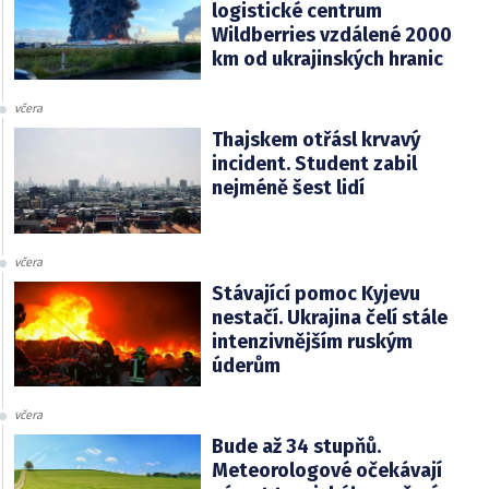
logistické centrum
Wildberries vzdálené 2000
km od ukrajinských hranic
včera
Thajskem otřásl krvavý
incident. Student zabil
nejméně šest lidí
včera
Stávající pomoc Kyjevu
nestačí. Ukrajina čelí stále
intenzivnějším ruským
úderům
včera
Bude až 34 stupňů.
Meteorologové očekávají