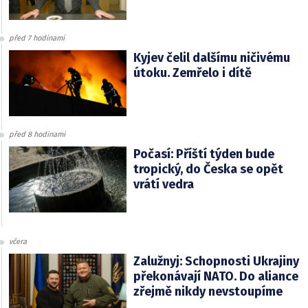
před 7 hodinami
Kyjev čelil dalšímu ničivému
útoku. Zemřelo i dítě
před 8 hodinami
Počasí: Příští týden bude
tropický, do Česka se opět
vrátí vedra
včera
Zalužnyj: Schopnosti Ukrajiny
překonávají NATO. Do aliance
zřejmě nikdy nevstoupíme