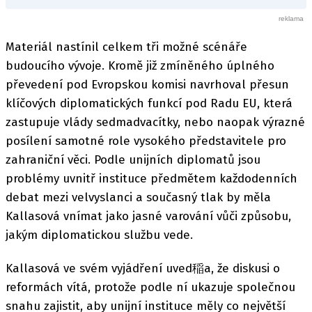
Materiál nastínil celkem tři možné scénáře
budoucího vývoje. Kromě již zmíněného úplného
převedení pod Evropskou komisi navrhoval přesun
klíčových diplomatických funkcí pod Radu EU, která
zastupuje vlády sedmadvacítky, nebo naopak výrazné
posílení samotné role vysokého představitele pro
zahraniční věci. Podle unijních diplomatů jsou
problémy uvnitř instituce předmětem každodenních
debat mezi velvyslanci a současný tlak by měla
Kallasová vnímat jako jasné varování vůči způsobu,
jakým diplomatickou službu vede.
Kallasová ve svém vyjádření uved稲a, že diskusi o
reformách vítá, protože podle ní ukazuje společnou
snahu zajistit, aby unijní instituce měly co největší