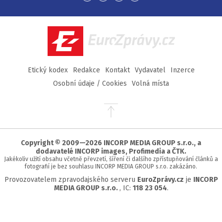
na
na
na
na
Facebook
Twitter
Instagram
YouTube
EuroZprávy.cz
Etický kodex
Redakce
Kontakt
Vydavatel
Inzerce
Osobní údaje / Cookies
Volná místa
Přejít
na
začátek
stránky
Copyright © 2009—2026 INCORP MEDIA GROUP s.r.o., a
dodavatelé INCORP images, Profimedia a ČTK.
Jakékoliv užití obsahu včetně převzetí, šíření či dalšího zpřístupňování článků a
fotografií je bez souhlasu INCORP MEDIA GROUP s.r.o. zakázáno.
Provozovatelem zpravodajského serveru
EuroZprávy.cz
je
INCORP
MEDIA GROUP s.r.o.
, IC:
118 23 054
.