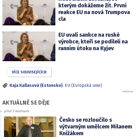
kterým dokážeme žít. První
reakce EU na nová Trumpova
cla
EU uvalí sankce na ruské
výrobce, kteří se podíleli na
ranním útoku na Kyjev
VÍCE SOUVISEJÍCÍCH
Kaja Kallasová (Estonsko)
,
EU (Evropská unie)
AKTUÁLNĚ SE DĚJE
před 5 hodinami
Česko se rozloučilo s
výtvarným umělcem Milanem
Knížákem