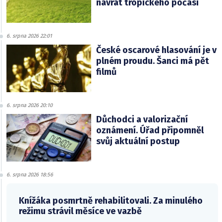
návrat tropického počasí
6. srpna 2026 22:01
České oscarové hlasování je v
plném proudu. Šanci má pět
filmů
6. srpna 2026 20:10
Důchodci a valorizační
oznámení. Úřad připomněl
svůj aktuální postup
6. srpna 2026 18:56
Knížáka posmrtně rehabilitovali. Za minulého
režimu strávil měsíce ve vazbě