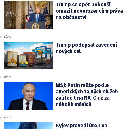
Trump se opět pokouší
omezit novorozencům práva
na občanství
včera
Trump podepsal zavedení
nových cel
včera
WSJ: Putin může podle
amerických tajných služeb
zaútočit na NATO už za
několik měsíců
včera
Kyjev provedl útok na