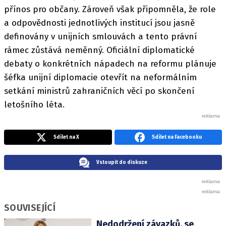
přínos pro občany. Zároveň však připomněla, že role
a odpovědnosti jednotlivých institucí jsou jasně
definovány v unijních smlouvách a tento právní
rámec zůstává neměnný. Oficiální diplomatické
debaty o konkrétních nápadech na reformu plánuje
šéfka unijní diplomacie otevřít na neformálním
setkání ministrů zahraničních věcí po skončení
letošního léta.
Sdílet na X
Sdílet na Facebooku
Vstoupit do diskuze
SOUVISEJÍCÍ
Nedodržení závazků, se