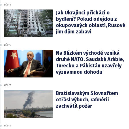
včera
Jak Ukrajinci přichází o
bydlení? Pokud odejdou z
okupovaných oblastí, Rusové
jim dům zabaví
včera
Na Blízkém východě vzniká
druhé NATO. Saudská Arábie,
Turecko a Pákistán uzavřely
významnou dohodu
včera
Bratislavským Slovnaftem
otřásl výbuch, rafinérii
zachvátil požár
včera