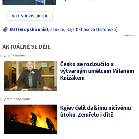
VÍCE SOUVISEJÍCÍCH
EU (Evropská unie)
,
sankce
,
Kaja Kallasová (Estonsko)
AKTUÁLNĚ SE DĚJE
před 7 hodinami
Česko se rozloučilo s
výtvarným umělcem Milanem
Knížákem
před 8 hodinami
Kyjev čelil dalšímu ničivému
útoku. Zemřelo i dítě