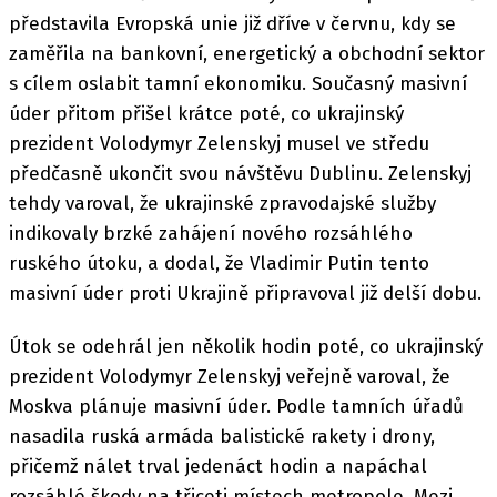
představila Evropská unie již dříve v červnu, kdy se
zaměřila na bankovní, energetický a obchodní sektor
s cílem oslabit tamní ekonomiku. Současný masivní
úder přitom přišel krátce poté, co ukrajinský
prezident Volodymyr Zelenskyj musel ve středu
předčasně ukončit svou návštěvu Dublinu. Zelenskyj
tehdy varoval, že ukrajinské zpravodajské služby
indikovaly brzké zahájení nového rozsáhlého
ruského útoku, a dodal, že Vladimir Putin tento
masivní úder proti Ukrajině připravoval již delší dobu.
Útok se odehrál jen několik hodin poté, co ukrajinský
prezident Volodymyr Zelenskyj veřejně varoval, že
Moskva plánuje masivní úder. Podle tamních úřadů
nasadila ruská armáda balistické rakety i drony,
přičemž nálet trval jedenáct hodin a napáchal
rozsáhlé škody na třiceti místech metropole. Mezi