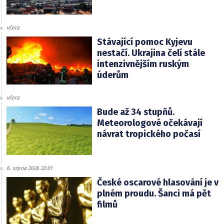
včera
Stávající pomoc Kyjevu
nestačí. Ukrajina čelí stále
intenzivnějším ruským
úderům
včera
Bude až 34 stupňů.
Meteorologové očekávají
návrat tropického počasí
6. srpna 2026 22:01
České oscarové hlasování je v
plném proudu. Šanci má pět
filmů