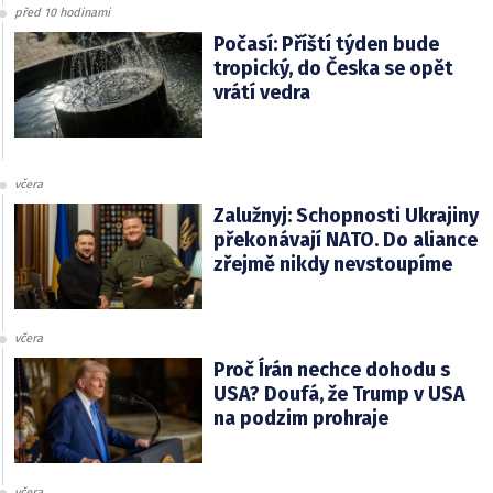
před 10 hodinami
Počasí: Příští týden bude
tropický, do Česka se opět
vrátí vedra
včera
Zalužnyj: Schopnosti Ukrajiny
překonávají NATO. Do aliance
zřejmě nikdy nevstoupíme
včera
Proč Írán nechce dohodu s
USA? Doufá, že Trump v USA
na podzim prohraje
včera