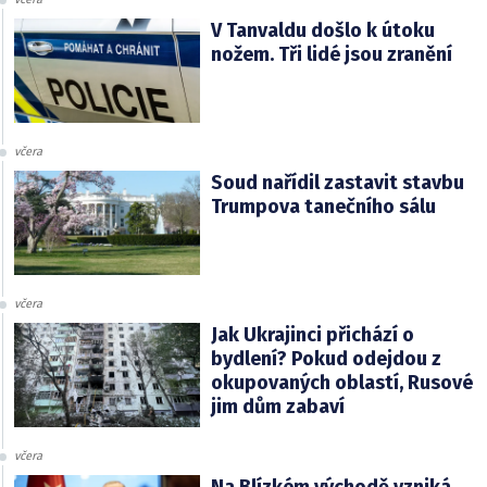
V Tanvaldu došlo k útoku
nožem. Tři lidé jsou zranění
včera
Soud nařídil zastavit stavbu
Trumpova tanečního sálu
včera
Jak Ukrajinci přichází o
bydlení? Pokud odejdou z
okupovaných oblastí, Rusové
jim dům zabaví
včera
Na Blízkém východě vzniká