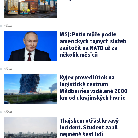
včera
WSJ: Putin může podle
amerických tajných služeb
zaútočit na NATO už za
několik měsíců
včera
Kyjev provedl útok na
logistické centrum
Wildberries vzdálené 2000
km od ukrajinských hranic
včera
Thajskem otřásl krvavý
incident. Student zabil
nejméně šest lidí