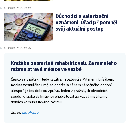
6. srpna 2026 20:10
Důchodci a valorizační
oznámení. Úřad připomněl
svůj aktuální postup
6. srpna 2026 18:56
Knížáka posmrtně rehabilitovali. Za minulého
režimu strávil měsíce ve vazbě
Česko se v pátek - tedy již zítra - rozloučí s Milanem Knížákem.
Rodina zesnulého umělce obdržela během náročného období
alespoň jednu dobrou zprávu. Jeden z pražských obvodních
soudů Knížáka definitivně rehabilitoval za vazební stíhání v
dobách komunistického režimu.
Zdroj:
Jan Hrabě