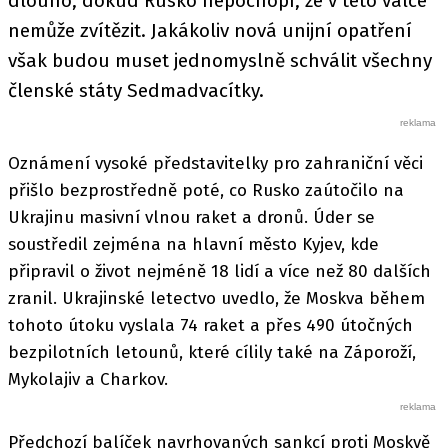
dlouho, dokud Rusko nepochopí, že v této válce
nemůže zvítězit. Jakákoliv nová unijní opatření
však budou muset jednomyslně schválit všechny
členské státy Sedmadvacítky.
Oznámení vysoké představitelky pro zahraniční věci
přišlo bezprostředně poté, co Rusko zaútočilo na
Ukrajinu masivní vlnou raket a dronů. Úder se
soustředil zejména na hlavní město Kyjev, kde
připravil o život nejméně 18 lidí a více než 80 dalších
zranil. Ukrajinské letectvo uvedlo, že Moskva během
tohoto útoku vyslala 74 raket a přes 490 útočných
bezpilotních letounů, které cílily také na Záporoží,
Mykolajiv a Charkov.
Předchozí balíček navrhovaných sankcí proti Moskvě