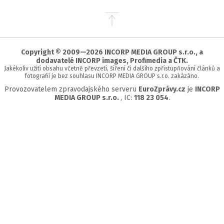
Přejít
na
začátek
stránky
Copyright © 2009—2026 INCORP MEDIA GROUP s.r.o., a
dodavatelé INCORP images, Profimedia a ČTK.
Jakékoliv užití obsahu včetně převzetí, šíření či dalšího zpřístupňování článků a
fotografií je bez souhlasu INCORP MEDIA GROUP s.r.o. zakázáno.
Provozovatelem zpravodajského serveru
EuroZprávy.cz
je
INCORP
MEDIA GROUP s.r.o.
, IC:
118 23 054
.