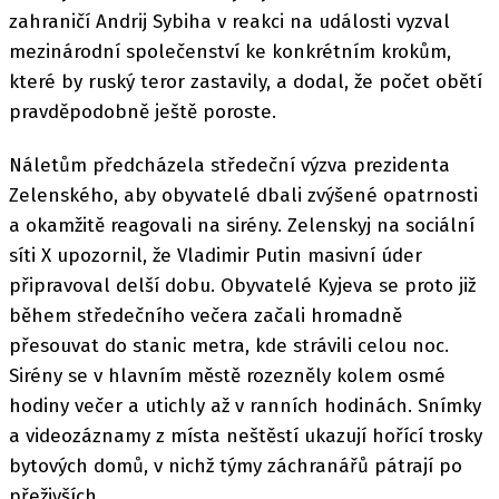
zahraničí Andrij Sybiha v reakci na události vyzval
mezinárodní společenství ke konkrétním krokům,
které by ruský teror zastavily, a dodal, že počet obětí
pravděpodobně ještě poroste.
Náletům předcházela středeční výzva prezidenta
Zelenského, aby obyvatelé dbali zvýšené opatrnosti
a okamžitě reagovali na sirény. Zelenskyj na sociální
síti X upozornil, že Vladimir Putin masivní úder
připravoval delší dobu. Obyvatelé Kyjeva se proto již
během středečního večera začali hromadně
přesouvat do stanic metra, kde strávili celou noc.
Sirény se v hlavním městě rozezněly kolem osmé
hodiny večer a utichly až v ranních hodinách. Snímky
a videozáznamy z místa neštěstí ukazují hořící trosky
bytových domů, v nichž týmy záchranářů pátrají po
přeživších.