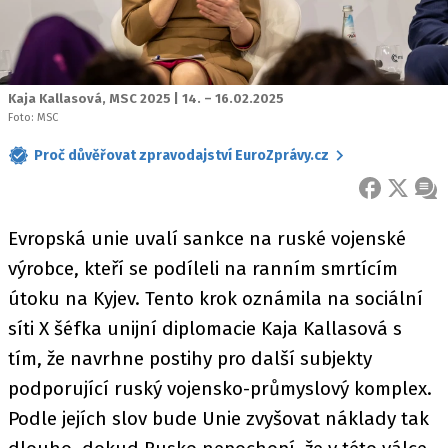
Kaja Kallasová, MSC 2025 | 14. – 16.02.2025
Foto: MSC
Proč důvěřovat zpravodajství EuroZprávy.cz
FACEBOOK
X
ZPR
Evropská unie uvalí sankce na ruské vojenské
výrobce, kteří se podíleli na ranním smrtícím
útoku na Kyjev. Tento krok oznámila na sociální
síti X šéfka unijní diplomacie Kaja Kallasová s
tím, že navrhne postihy pro další subjekty
podporující ruský vojensko-průmyslový komplex.
Podle jejích slov bude Unie zvyšovat náklady tak