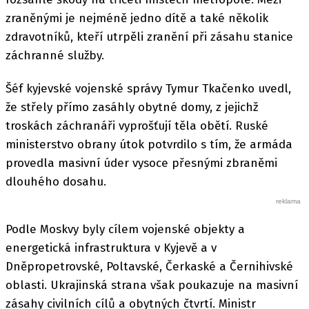
zraněnými je nejméně jedno dítě a také několik
zdravotníků, kteří utrpěli zranění při zásahu stanice
záchranné služby.
Šéf kyjevské vojenské správy Tymur Tkačenko uvedl,
že střely přímo zasáhly obytné domy, z jejichž
troskách záchranáři vyprošťují těla obětí. Ruské
ministerstvo obrany útok potvrdilo s tím, že armáda
provedla masivní úder vysoce přesnými zbraněmi
dlouhého dosahu.
Podle Moskvy byly cílem vojenské objekty a
energetická infrastruktura v Kyjevě a v
Dněpropetrovské, Poltavské, Čerkaské a Černihivské
oblasti. Ukrajinská strana však poukazuje na masivní
zásahy civilních cílů a obytných čtvrtí. Ministr