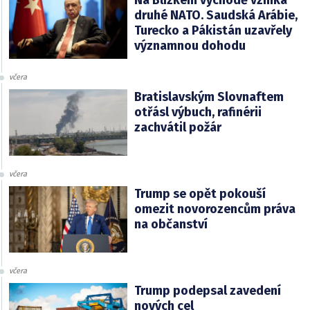
druhé NATO. Saudská Arábie,
Turecko a Pákistán uzavřely
významnou dohodu
včera
Bratislavským Slovnaftem
otřásl výbuch, rafinérii
zachvátil požár
včera
Trump se opět pokouší
omezit novorozencům práva
na občanství
včera
Trump podepsal zavedení
nových cel