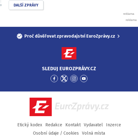
DALŠÍ ZPRÁVY
Proč důvěřovat zpravodajství EuroZprávy.cz
SLEDUJ EUROZPRÁVY.CZ
Přejít
Přejít
Přejít
Přejít
na
na
na
na
Facebook
Twitter
Instagram
YouTube
EuroZprávy.cz
Etický kodex
Redakce
Kontakt
Vydavatel
Inzerce
Osobní údaje / Cookies
Volná místa