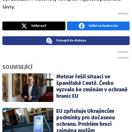
lávry.
Sdílet na X
Sdílet na Facebooku
Vstoupit do diskuze
SOUVISEJÍCÍ
Metnar řešil situaci ve
španělské Ceutě. Česko
vyzvalo ke změnám v ochraně
hranic EU
EU zpřísňuje Ukrajincům
podmínky pro dočasnou
ochranu. Problém hrozí
zejména mužům