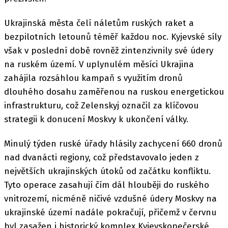
Ukrajinská města čelí náletům ruských raket a
bezpilotních letounů téměř každou noc. Kyjevské síly
však v poslední době rovněž zintenzivnily své údery
na ruském území. V uplynulém měsíci Ukrajina
zahájila rozsáhlou kampaň s využitím dronů
dlouhého dosahu zaměřenou na ruskou energetickou
infrastrukturu, což Zelenskyj označil za klíčovou
strategii k donucení Moskvy k ukončení války.
Minulý týden ruské úřady hlásily zachycení 660 dronů
nad dvanácti regiony, což představovalo jeden z
největších ukrajinských útoků od začátku konfliktu.
Tyto operace zasahují čím dál hlouběji do ruského
vnitrozemí, nicméně ničivé vzdušné údery Moskvy na
ukrajinské území nadále pokračují, přičemž v červnu
byl zasažen i historický komplex Kyjevskopečerské