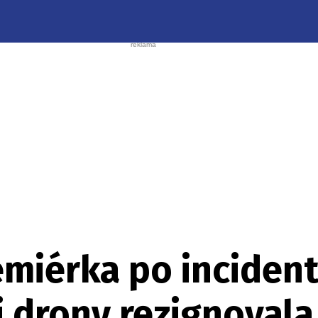
miérka po incident
 drony rezignovala