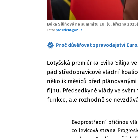
Evika Siliňová na summitu EU. (6. března 2025)
Foto:
president.gov.ua
Proč důvěřovat zpravodajství Euro
Lotyšská premiérka Evika Siliņa ve
pád středopravicové vládní koalice
několik měsíců před plánovanými 
říjnu. Předsedkyně vlády ve svém 
funkce, ale rozhodně se nevzdává 
Bezprostřední příčinou vlá
co levicová strana Progresi