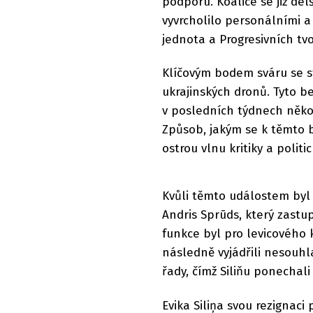
podporu. Koalice se již de
vyvrcholilo personálními a
jednota a Progresivních tvoř
Klíčovým bodem sváru se st
ukrajinských dronů. Tyto b
v posledních týdnech někol
Způsob, jakým se k těmto 
ostrou vlnu kritiky a polit
Kvůli těmto událostem by
Andris Sprūds, který zastu
funkce byl pro levicového 
následně vyjádřili nesouhla
řady, čímž Siliňu ponechal
Evika Siliņa svou rezignaci p