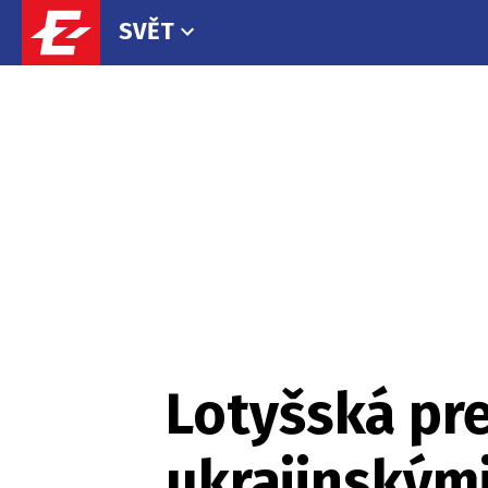
SVĚT
Lotyšská pre
ukrajinskými