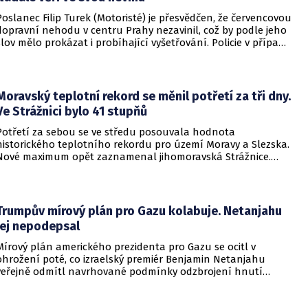
Poslanec Filip Turek (Motoristé) je přesvědčen, že červencovou
dopravní nehodu v centru Prahy nezavinil, což by podle jeho
slov mělo prokázat i probíhající vyšetřování. Policie v případu
zahájila trestní řízení a zároveň nařídila znalecké zkoumání.
Nikdo zatím nebyl obviněn.
Moravský teplotní rekord se měnil potřetí za tři dny.
Ve Strážnici bylo 41 stupňů
Potřetí za sebou se ve středu posouvala hodnota
historického teplotního rekordu pro území Moravy a Slezska.
Nové maximum opět zaznamenal jihomoravská Strážnice.
Vyvrcholila tak nynější vlna veder, v dalších dnech se
ochladí.
Trumpův mírový plán pro Gazu kolabuje. Netanjahu
jej nepodepsal
Mírový plán amerického prezidenta pro Gazu se ocitl v
ohrožení poté, co izraelský premiér Benjamin Netanjahu
veřejně odmítl navrhované podmínky odzbrojení hnutí
Hamás. Zatímco šéf Bílého domu dříve tvrdil, že Izrael je s
předběžnou dohodou spokojen, izraelská vláda dala jasně