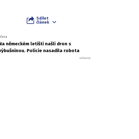
Sdílet
článek
včera
Na německém letišti našli dron s
výbušninou. Policie nasadila robota