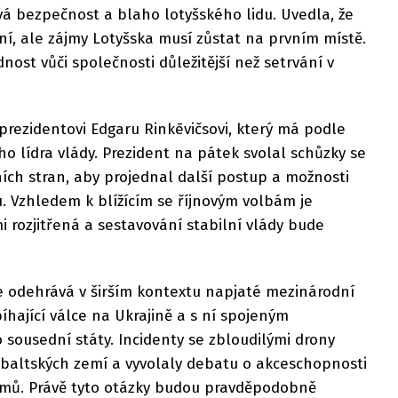
ává bezpečnost a blaho lotyšského lidu. Uvedla, že
ění, ale zájmy Lotyšska musí zůstat na prvním místě.
dnost vůči společnosti důležitější než setrvání v
prezidentovi Edgaru Rinkēvičsovi, který má podle
ho lídra vlády. Prezident na pátek svolal schůzky se
ích stran, aby projednal další postup a možnosti
. Vzhledem k blížícím se říjnovým volbám je
i rozjitřená a sestavování stabilní vlády bude
 se odehrává v širším kontextu napjaté mezinárodní
íhající válce na Ukrajině a s ní spojeným
sousední státy. Incidenty se zbloudilými drony
obaltských zemí a vyvolaly debatu o akceschopnosti
smů. Právě tyto otázky budou pravděpodobně