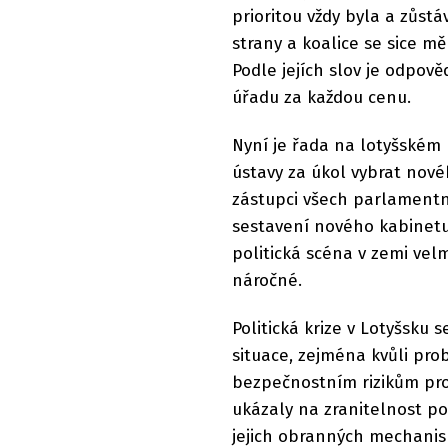
prioritou vždy byla a zůst
strany a koalice se sice m
Podle jejích slov je odpově
úřadu za každou cenu.
Nyní je řada na lotyšském 
ústavy za úkol vybrat nové
zástupci všech parlamentn
sestavení nového kabinetu
politická scéna v zemi velm
náročné.
Politická krize v Lotyšsku
situace, zejména kvůli prob
bezpečnostním rizikům pro 
ukázaly na zranitelnost p
jejich obranných mechani