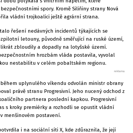
lší dobu potýkala s vnitřním napětím, které
 bezpečnostními spory. Kromě Siliňiny strany Nová
ila vládní trojkoalici ještě agrární strana.
alo řešení nedávných incidentů týkajících se
ezpilotní letouny, původně směřující na ruské území,
ikrát zbloudily a dopadly na lotyšské území.
bezpečnostním hrozbám vláda postavila, vyvolal
ickou nestabilitu v celém pobaltském regionu.
l během uplynulého víkendu odvolán ministr obrany
poval právě stranu Progresivní. Jeho nucený odchod z
koaličního partnera poslední kapkou. Progresivní
s s kroky premiérky a rozhodli se opustit vládní
i v menšinovém postavení.
otvrdila i na sociální síti X, kde zdůraznila, že její