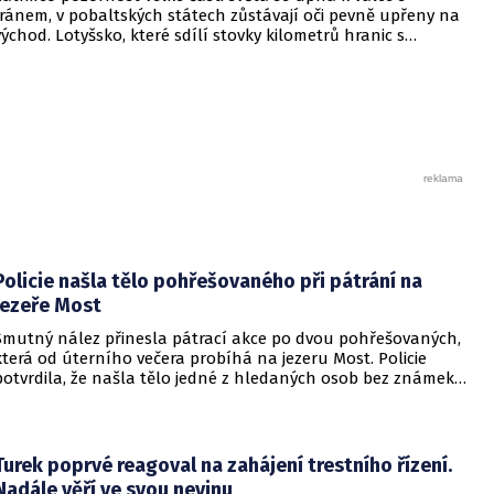
Íránem, v pobaltských státech zůstávají oči pevně upřeny na
východ. Lotyšsko, které sdílí stovky kilometrů hranic s
Ruskem a jeho spojencem Běloruskem, nenechává nic
náhodě. V zemi se stal realitou program, který by v mnoha
jiných evropských státech vyvolal skandál: povinný vojenský
výcvik pro všechny studenty středních škol.
Policie našla tělo pohřešovaného při pátrání na
jezeře Most
Smutný nález přinesla pátrací akce po dvou pohřešovaných,
která od úterního večera probíhá na jezeru Most. Policie
potvrdila, že našla tělo jedné z hledaných osob bez známek
života. Pátrání po druhém člověku pokračuje.
Turek poprvé reagoval na zahájení trestního řízení.
Nadále věří ve svou nevinu