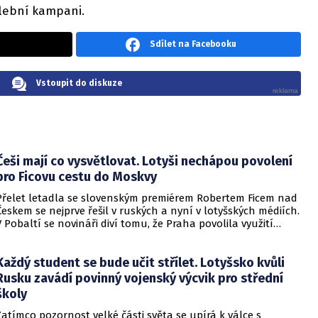
lební kampani.
Sdílet na Facebooku
Vstoupit do diskuze
Češi mají co vysvětlovat. Lotyši nechápou povolení
pro Ficovu cestu do Moskvy
Přelet letadla se slovenským premiérem Robertem Ficem nad
Českem se nejprve řešil v ruských a nyní v lotyšských médiích.
V Pobaltí se novináři diví tomu, že Praha povolila využití
svého vzdušného prostoru k cestě na moskevské oslavy
vítězství nad nacistickým Německem.
Každý student se bude učit střílet. Lotyšsko kvůli
Rusku zavádí povinný vojenský výcvik pro střední
školy
Zatímco pozornost velké části světa se upírá k válce s