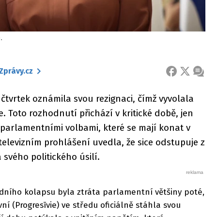
.
Zprávy.cz
FACEBOOK
X
ZPRÁ
 čtvrtek oznámila svou rezignaci, čímž vyvolala
. Toto rozhodnutí přichází v kritické době, jen
parlamentními volbami, které se mají konat v
televizním prohlášení uvedla, že sice odstupuje z
svého politického úsilí.
dního kolapsu byla ztráta parlamentní většiny poté,
vní (Progresīvie) ve středu oficiálně stáhla svou