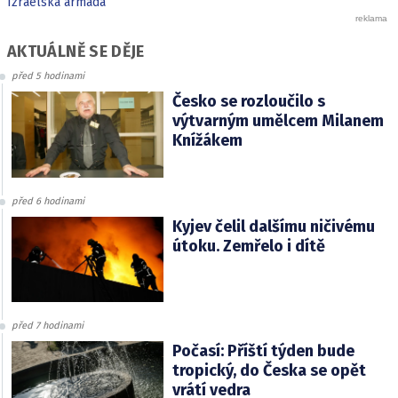
Izraelská armáda
AKTUÁLNĚ SE DĚJE
před 5 hodinami
Česko se rozloučilo s
výtvarným umělcem Milanem
Knížákem
před 6 hodinami
Kyjev čelil dalšímu ničivému
útoku. Zemřelo i dítě
před 7 hodinami
Počasí: Příští týden bude
tropický, do Česka se opět
vrátí vedra