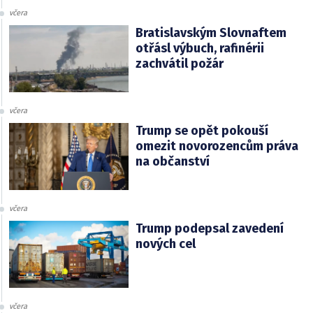
včera
Bratislavským Slovnaftem
otřásl výbuch, rafinérii
zachvátil požár
včera
Trump se opět pokouší
omezit novorozencům práva
na občanství
včera
Trump podepsal zavedení
nových cel
včera