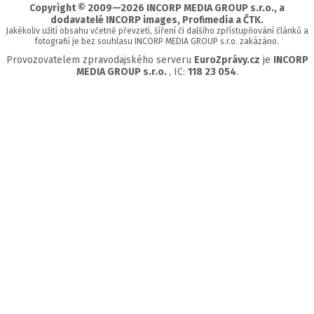
Copyright © 2009—2026 INCORP MEDIA GROUP s.r.o., a
dodavatelé INCORP images, Profimedia a ČTK.
Jakékoliv užití obsahu včetně převzetí, šíření či dalšího zpřístupňování článků a
fotografií je bez souhlasu INCORP MEDIA GROUP s.r.o. zakázáno.
Provozovatelem zpravodajského serveru
EuroZprávy.cz
je
INCORP
MEDIA GROUP s.r.o.
, IC:
118 23 054
.