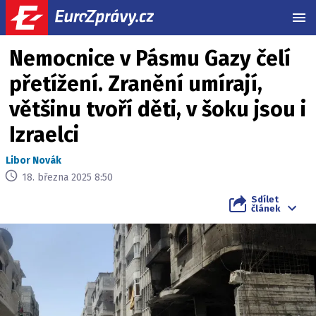
MEN
Nemocnice v Pásmu Gazy čelí
přetížení. Zranění umírají,
většinu tvoří děti, v šoku jsou i
Izraelci
Libor Novák
18. března 2025 8:50
Sdílet
článek