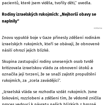
pacientů, které jsem viděla, tvořily děti,“ uvedla.
Rodiny izraelských rukojmích: „Nejhorší obavy se
naplnily“
Znovu vypuklé boje v Gaze přinesly zděšení rodinám
izraelských rukojmích, kteří se obávají, že obnovené
násilí ohrozí jejich blízké.
Skupina zastupující rodiny unesených osob tvrdě
kritizovala izraelskou vládu za obnovení útoků a
označila její tvrzení, že se snaží zajistit propuštění
rukojmích, za „zcela zavádějící“.
„Izraelská vláda se rozhodla vzdát rukojmích. Jsme
šokováni, rozzlobeni a zděšeni tím, že vědomě zničila
proces vedoucí k návratu našich blízkých z hrozné