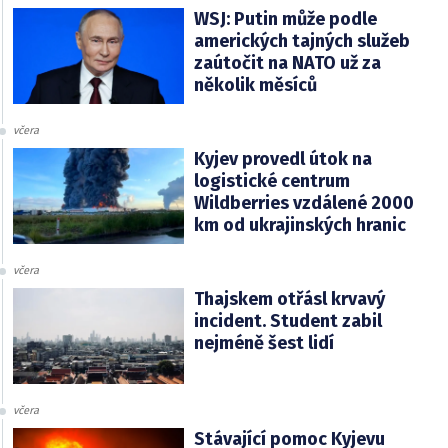
WSJ: Putin může podle
amerických tajných služeb
zaútočit na NATO už za
několik měsíců
včera
Kyjev provedl útok na
logistické centrum
Wildberries vzdálené 2000
km od ukrajinských hranic
včera
Thajskem otřásl krvavý
incident. Student zabil
nejméně šest lidí
včera
Stávající pomoc Kyjevu