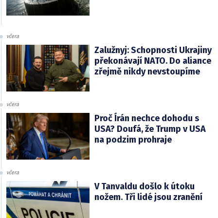
včera
Zalužnyj: Schopnosti Ukrajiny
překonávají NATO. Do aliance
zřejmě nikdy nevstoupíme
včera
Proč Írán nechce dohodu s
USA? Doufá, že Trump v USA
na podzim prohraje
včera
V Tanvaldu došlo k útoku
nožem. Tři lidé jsou zranění