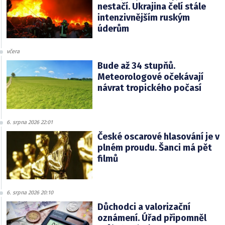
nestačí. Ukrajina čelí stále
intenzivnějším ruským
úderům
včera
Bude až 34 stupňů.
Meteorologové očekávají
návrat tropického počasí
6. srpna 2026 22:01
České oscarové hlasování je v
plném proudu. Šanci má pět
filmů
6. srpna 2026 20:10
Důchodci a valorizační
oznámení. Úřad připomněl