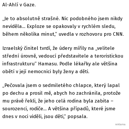
Al-Ahlí v Gaze.
„Je to absolutně strašné. Nic podobného jsem nikdy
neviděla… Exploze se opakovaly v rychlém sledu,
během několika minut,“ uvedla v rozhovoru pro CNN.
Izraelský činitel tvrdí, že údery mířily na „velitele
střední úrovně, vedoucí představitele a teroristickou
infrastrukturu“ Hamasu. Podle lékařky ale většina
obětí v její nemocnici byly ženy a děti.
„Pečovala jsem o sedmiletého chlapce, který lapal
po dechu a prosil mě, abych ho zachránila, protože
mu právě řekli, že jeho celá rodina byla zabita –
sourozenci, rodiče… A většina případů, které jsme
dnes v noci viděli, jsou děti,“ popsala.