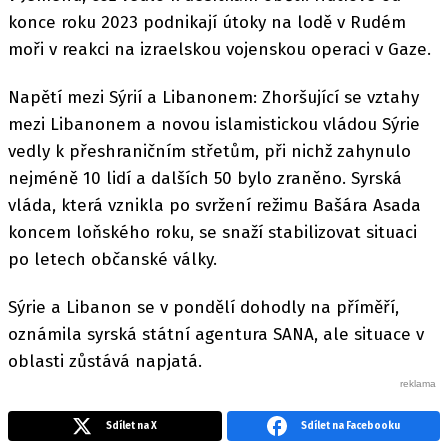
konce roku 2023 podnikají útoky na lodě v Rudém
moři v reakci na izraelskou vojenskou operaci v Gaze.
Napětí mezi Sýrií a Libanonem: Zhoršující se vztahy
mezi Libanonem a novou islamistickou vládou Sýrie
vedly k přeshraničním střetům, při nichž zahynulo
nejméně 10 lidí a dalších 50 bylo zraněno. Syrská
vláda, která vznikla po svržení režimu Bašára Asada
koncem loňského roku, se snaží stabilizovat situaci
po letech občanské války.
Sýrie a Libanon se v pondělí dohodly na příměří,
oznámila syrská státní agentura SANA, ale situace v
oblasti zůstává napjatá.
Sdílet na X
Sdílet na Facebooku