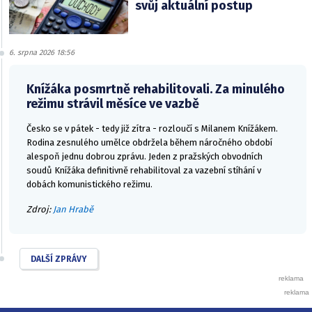
svůj aktuální postup
6. srpna 2026 18:56
Knížáka posmrtně rehabilitovali. Za minulého
režimu strávil měsíce ve vazbě
Česko se v pátek - tedy již zítra - rozloučí s Milanem Knížákem.
Rodina zesnulého umělce obdržela během náročného období
alespoň jednu dobrou zprávu. Jeden z pražských obvodních
soudů Knížáka definitivně rehabilitoval za vazební stíhání v
dobách komunistického režimu.
Zdroj:
Jan Hrabě
DALŠÍ ZPRÁVY