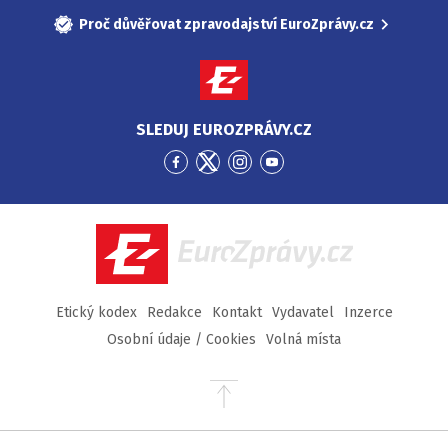
Proč důvěřovat zpravodajství EuroZprávy.cz
SLEDUJ EUROZPRÁVY.CZ
Přejít
Přejít
Přejít
Přejít
na
na
na
na
Facebook
Twitter
Instagram
YouTube
EuroZprávy.cz
Etický kodex
Redakce
Kontakt
Vydavatel
Inzerce
Osobní údaje / Cookies
Volná místa
Přejít
na
začátek
stránky