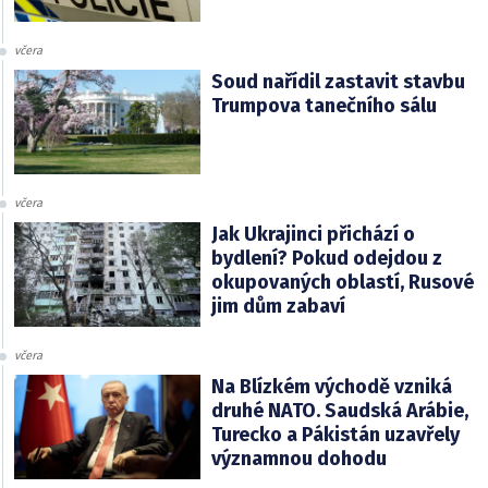
včera
Soud nařídil zastavit stavbu
Trumpova tanečního sálu
včera
Jak Ukrajinci přichází o
bydlení? Pokud odejdou z
okupovaných oblastí, Rusové
jim dům zabaví
včera
Na Blízkém východě vzniká
druhé NATO. Saudská Arábie,
Turecko a Pákistán uzavřely
významnou dohodu