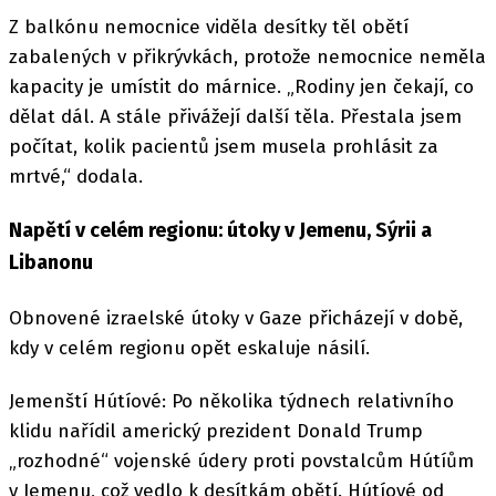
Z balkónu nemocnice viděla desítky těl obětí
zabalených v přikrývkách, protože nemocnice neměla
kapacity je umístit do márnice. „Rodiny jen čekají, co
dělat dál. A stále přivážejí další těla. Přestala jsem
počítat, kolik pacientů jsem musela prohlásit za
mrtvé,“ dodala.
Napětí v celém regionu: útoky v Jemenu, Sýrii a
Libanonu
Obnovené izraelské útoky v Gaze přicházejí v době,
kdy v celém regionu opět eskaluje násilí.
Jemenští Hútíové: Po několika týdnech relativního
klidu nařídil americký prezident Donald Trump
„rozhodné“ vojenské údery proti povstalcům Hútíům
v Jemenu, což vedlo k desítkám obětí. Hútíové od