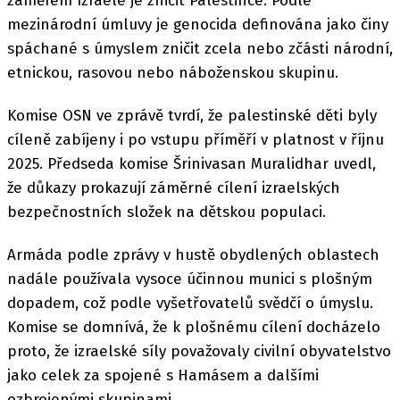
záměrem Izraele je zničit Palestince. Podle
mezinárodní úmluvy je genocida definována jako činy
spáchané s úmyslem zničit zcela nebo zčásti národní,
etnickou, rasovou nebo náboženskou skupinu.
Komise OSN ve zprávě tvrdí, že palestinské děti byly
cíleně zabíjeny i po vstupu příměří v platnost v říjnu
2025. Předseda komise Šrinivasan Muralidhar uvedl,
že důkazy prokazují záměrné cílení izraelských
bezpečnostních složek na dětskou populaci.
Armáda podle zprávy v hustě obydlených oblastech
nadále používala vysoce účinnou munici s plošným
dopadem, což podle vyšetřovatelů svědčí o úmyslu.
Komise se domnívá, že k plošnému cílení docházelo
proto, že izraelské síly považovaly civilní obyvatelstvo
jako celek za spojené s Hamásem a dalšími
ozbrojenými skupinami.