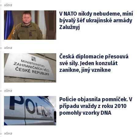
včera
V NATO nikdy nebudeme, míní
bývalý šéf ukrajinské armády
Zalužnyj
včera
Česká diplomacie přesouvá
své síly. Jeden konzulát
zanikne, jiný vznikne
včera
Policie objasnila pomníček. V
případu vraždy z roku 2010
pomohly vzorky DNA
včera