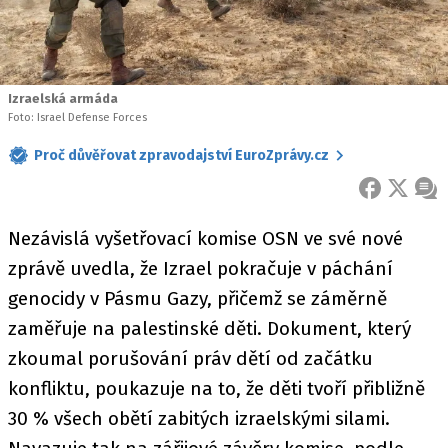
Izraelská armáda
Foto: Israel Defense Forces
Proč důvěřovat zpravodajství EuroZprávy.cz
FACEBOOK
X
ZPR
Nezávislá vyšetřovací komise OSN ve své nové
zprávě uvedla, že Izrael pokračuje v páchání
genocidy v Pásmu Gazy, přičemž se záměrně
zaměřuje na palestinské děti. Dokument, který
zkoumal porušování práv dětí od začátku
konfliktu, poukazuje na to, že děti tvoří přibližně
30 % všech obětí zabitých izraelskými silami.