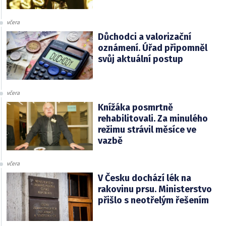
včera
Důchodci a valorizační
oznámení. Úřad připomněl
svůj aktuální postup
včera
Knížáka posmrtně
rehabilitovali. Za minulého
režimu strávil měsíce ve
vazbě
včera
V Česku dochází lék na
rakovinu prsu. Ministerstvo
přišlo s neotřelým řešením