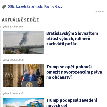
OSN
,
Izraelská armáda
,
Pásmo Gazy
AKTUÁLNĚ SE DĚJE
před 8 minutami
Bratislavským Slovnaftem
otřásl výbuch, rafinérii
zachvátil požár
před 58 minutami
Trump se opět pokouší
omezit novorozencům práva
na občanství
před 2 hodinami
Trump podepsal zavedení
nových cel