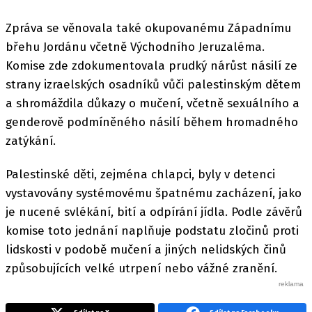
Zpráva se věnovala také okupovanému Západnímu
břehu Jordánu včetně Východního Jeruzaléma.
Komise zde zdokumentovala prudký nárůst násilí ze
strany izraelských osadníků vůči palestinským dětem
a shromáždila důkazy o mučení, včetně sexuálního a
genderově podmíněného násilí během hromadného
zatýkání.
Palestinské děti, zejména chlapci, byly v detenci
vystavovány systémovému špatnému zacházení, jako
je nucené svlékání, bití a odpírání jídla. Podle závěrů
komise toto jednání naplňuje podstatu zločinů proti
lidskosti v podobě mučení a jiných nelidských činů
způsobujících velké utrpení nebo vážné zranění.