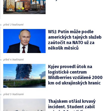
před 3 hodinami
WSJ: Putin může podle
amerických tajných služeb
zaútočit na NATO už za
několik měsíců
před 4 hodinami
Kyjev provedl útok na
logistické centrum
Wildberries vzdálené 2000
km od ukrajinských hranic
před 5 hodinami
Thajskem otřásl krvavý
incident. Student zabil