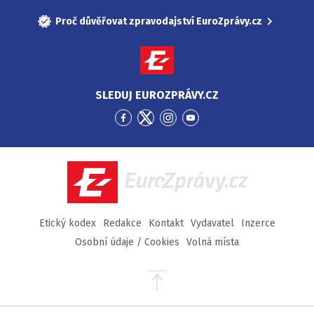
Proč důvěřovat zpravodajství EuroZprávy.cz
SLEDUJ EUROZPRÁVY.CZ
Přejít
Přejít
Přejít
Přejít
na
na
na
na
Facebook
Twitter
Instagram
YouTube
EuroZprávy.cz
Etický kodex
Redakce
Kontakt
Vydavatel
Inzerce
Osobní údaje / Cookies
Volná místa
Přejít
na
začátek
stránky