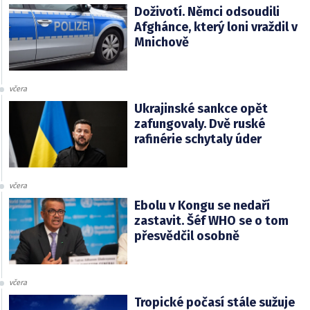
Doživotí. Němci odsoudili
Afghánce, který loni vraždil v
Mnichově
včera
Ukrajinské sankce opět
zafungovaly. Dvě ruské
rafinérie schytaly úder
včera
Ebolu v Kongu se nedaří
zastavit. Šéf WHO se o tom
přesvědčil osobně
včera
Tropické počasí stále sužuje