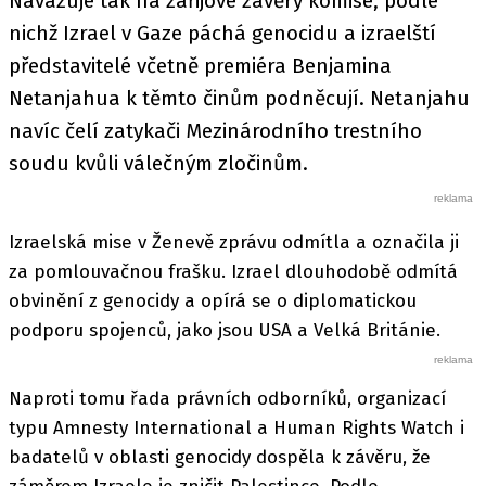
Navazuje tak na zářijové závěry komise, podle
nichž Izrael v Gaze páchá genocidu a izraelští
představitelé včetně premiéra Benjamina
Netanjahua k těmto činům podněcují. Netanjahu
navíc čelí zatykači Mezinárodního trestního
soudu kvůli válečným zločinům.
Izraelská mise v Ženevě zprávu odmítla a označila ji
za pomlouvačnou frašku. Izrael dlouhodobě odmítá
obvinění z genocidy a opírá se o diplomatickou
podporu spojenců, jako jsou USA a Velká Británie.
Naproti tomu řada právních odborníků, organizací
typu Amnesty International a Human Rights Watch i
badatelů v oblasti genocidy dospěla k závěru, že