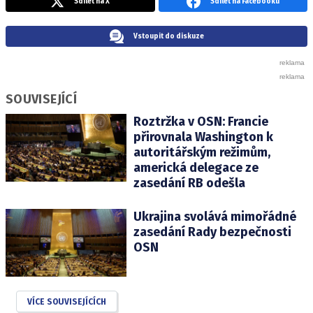
Sdílet na X
Sdílet na Facebooku
Vstoupit do diskuze
SOUVISEJÍCÍ
Roztržka v OSN: Francie
přirovnala Washington k
autoritářským režimům,
americká delegace ze
zasedání RB odešla
Ukrajina svolává mimořádné
zasedání Rady bezpečnosti
OSN
VÍCE SOUVISEJÍCÍCH