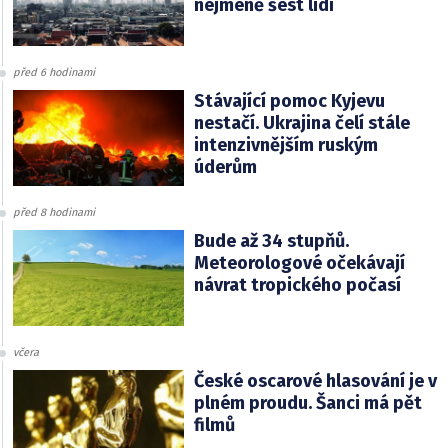
nejméně šest lidí
před 6 hodinami
Stávající pomoc Kyjevu
nestačí. Ukrajina čelí stále
intenzivnějším ruským
úderům
před 8 hodinami
Bude až 34 stupňů.
Meteorologové očekávají
návrat tropického počasí
včera
České oscarové hlasování je v
plném proudu. Šanci má pět
filmů