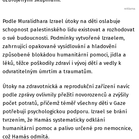
Podle Muralidhara Izrael útoky na děti oslabuje
schopnost palestinského lidu existovat a rozhodovat
o své budoucnosti. Podmínky vytvořené Izraelem,
zahrnující opakované vysídlování a hladovění
způsobené blokádou humanitární pomoci, jídla a
léků, těžce poškodily zdraví i vývoj dětí a vedly k
odvratitelným úmrtím a traumatům.
Útoky na zdravotnická a reprodukční zařízení navíc
podle zprávy ovlivnily přežití novorozenců a zvýšily
počet potratů, přičemž téměř všechny děti v Gaze
potřebují psychologickou podporu. Izrael se brání
tvrzením, že Hamás systematicky odklání
humanitární pomoc a palivo určené pro nemocnice,
což Hamás odmítá.