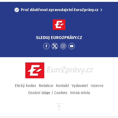
Proč důvěřovat zpravodajství EuroZprávy.cz
SLEDUJ EUROZPRÁVY.CZ
Přejít
Přejít
Přejít
Přejít
na
na
na
na
Facebook
Twitter
Instagram
YouTube
EuroZprávy.cz
Etický kodex
Redakce
Kontakt
Vydavatel
Inzerce
Osobní údaje / Cookies
Volná místa
Přejít
na
začátek
stránky