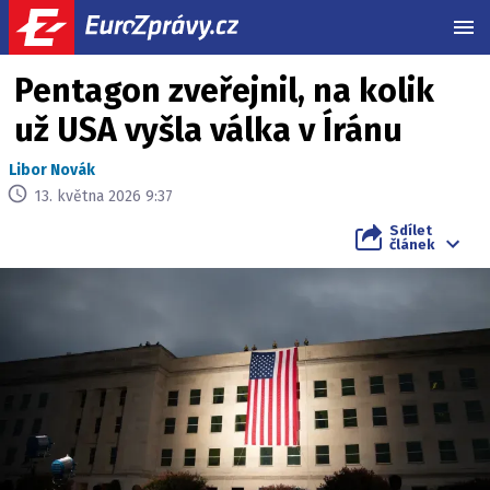
MEN
Pentagon zveřejnil, na kolik
už USA vyšla válka v Íránu
Libor Novák
13. května 2026 9:37
Sdílet
článek