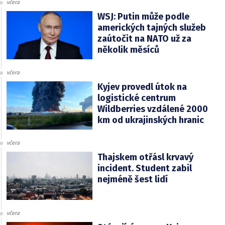
včera
WSJ: Putin může podle
amerických tajných služeb
zaútočit na NATO už za
několik měsíců
včera
Kyjev provedl útok na
logistické centrum
Wildberries vzdálené 2000
km od ukrajinských hranic
včera
Thajskem otřásl krvavý
incident. Student zabil
nejméně šest lidí
včera