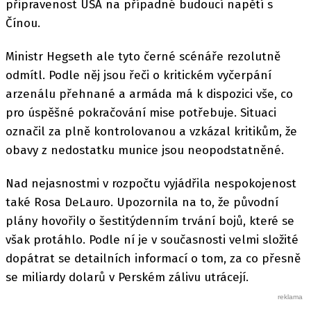
připravenost USA na případné budoucí napětí s
Čínou.
Ministr Hegseth ale tyto černé scénáře rezolutně
odmítl. Podle něj jsou řeči o kritickém vyčerpání
arzenálu přehnané a armáda má k dispozici vše, co
pro úspěšné pokračování mise potřebuje. Situaci
označil za plně kontrolovanou a vzkázal kritikům, že
obavy z nedostatku munice jsou neopodstatněné.
Nad nejasnostmi v rozpočtu vyjádřila nespokojenost
také Rosa DeLauro. Upozornila na to, že původní
plány hovořily o šestitýdenním trvání bojů, které se
však protáhlo. Podle ní je v současnosti velmi složité
dopátrat se detailních informací o tom, za co přesně
se miliardy dolarů v Perském zálivu utrácejí.