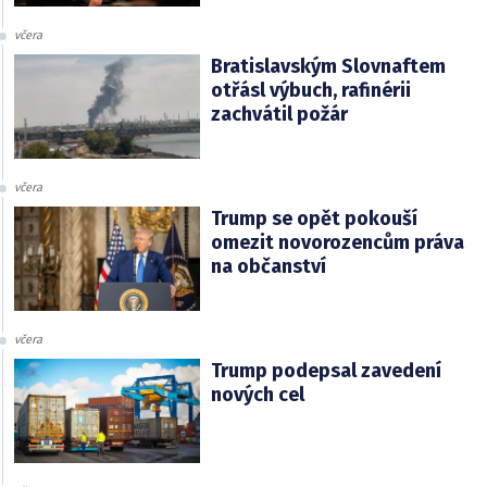
včera
Bratislavským Slovnaftem
otřásl výbuch, rafinérii
zachvátil požár
včera
Trump se opět pokouší
omezit novorozencům práva
na občanství
včera
Trump podepsal zavedení
nových cel