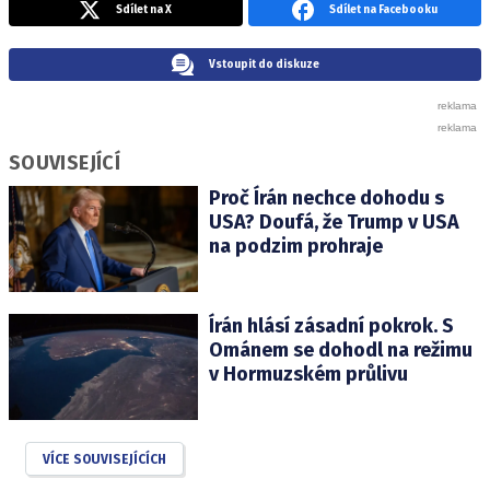
Sdílet na X
Sdílet na Facebooku
Vstoupit do diskuze
SOUVISEJÍCÍ
Proč Írán nechce dohodu s
USA? Doufá, že Trump v USA
na podzim prohraje
Írán hlásí zásadní pokrok. S
Ománem se dohodl na režimu
v Hormuzském průlivu
VÍCE SOUVISEJÍCÍCH