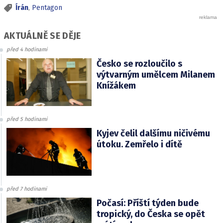
Írán
,
Pentagon
AKTUÁLNĚ SE DĚJE
před 4 hodinami
Česko se rozloučilo s
výtvarným umělcem Milanem
Knížákem
před 5 hodinami
Kyjev čelil dalšímu ničivému
útoku. Zemřelo i dítě
před 7 hodinami
Počasí: Příští týden bude
tropický, do Česka se opět