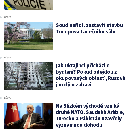
včera
Soud nařídil zastavit stavbu
Trumpova tanečního sálu
včera
Jak Ukrajinci přichází o
bydlení? Pokud odejdou z
okupovaných oblastí, Rusové
jim dům zabaví
včera
Na Blízkém východě vzniká
druhé NATO. Saudská Arábie,
Turecko a Pákistán uzavřely
významnou dohodu