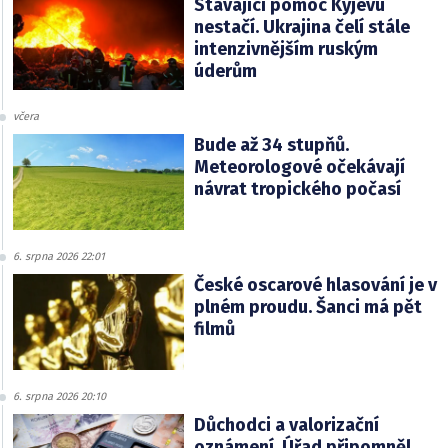
Stávající pomoc Kyjevu
nestačí. Ukrajina čelí stále
intenzivnějším ruským
úderům
včera
Bude až 34 stupňů.
Meteorologové očekávají
návrat tropického počasí
6. srpna 2026 22:01
České oscarové hlasování je v
plném proudu. Šanci má pět
filmů
6. srpna 2026 20:10
Důchodci a valorizační
oznámení. Úřad připomněl