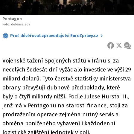
Pentagon
Foto: defense.gov
Proč důvěřovat zpravodajství EuroZprávy.cz
FACEBOOK
X
ZPR
Vojenské tažení Spojených států v Íránu si za
necelých šedesát dní vyžádalo investice ve výši 29
miliard dolarů. Tyto čerstvé statistiky ministerstva
obrany převyšují dubnové předpoklady, které
byly o čtyři miliardy nižší. Podle Julese Hursta III.,
jenž má v Pentagonu na starosti finance, stojí za
prodražením operace zejména nutný servis a
obměna poničeného vybavení i každodenní
logistické zajištění jednotek v poli.