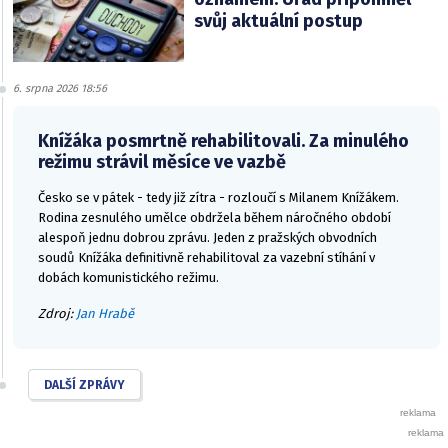
svůj aktuální postup
6. srpna 2026 18:56
Knížáka posmrtně rehabilitovali. Za minulého
režimu strávil měsíce ve vazbě
Česko se v pátek - tedy již zítra - rozloučí s Milanem Knížákem.
Rodina zesnulého umělce obdržela během náročného období
alespoň jednu dobrou zprávu. Jeden z pražských obvodních
soudů Knížáka definitivně rehabilitoval za vazební stíhání v
dobách komunistického režimu.
Zdroj:
Jan Hrabě
DALŠÍ ZPRÁVY