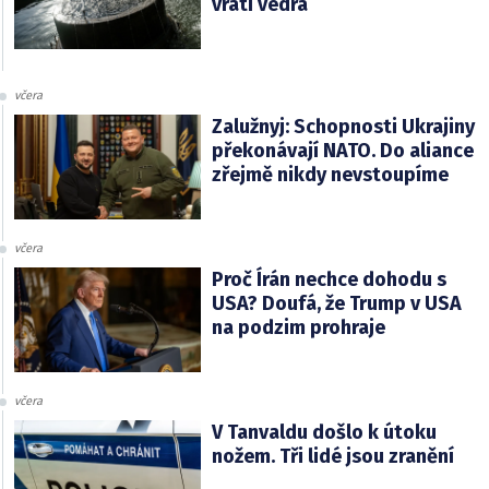
vrátí vedra
včera
Zalužnyj: Schopnosti Ukrajiny
překonávají NATO. Do aliance
zřejmě nikdy nevstoupíme
včera
Proč Írán nechce dohodu s
USA? Doufá, že Trump v USA
na podzim prohraje
včera
V Tanvaldu došlo k útoku
nožem. Tři lidé jsou zranění