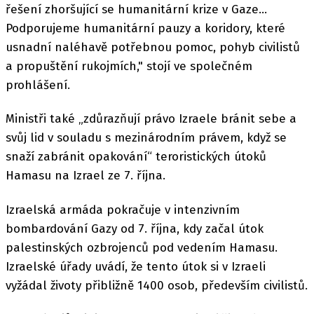
řešení zhoršující se humanitární krize v Gaze...
Podporujeme humanitární pauzy a koridory, které
usnadní naléhavě potřebnou pomoc, pohyb civilistů
a propuštění rukojmích," stojí ve společném
prohlášení.
Ministři také „zdůrazňují právo Izraele bránit sebe a
svůj lid v souladu s mezinárodním právem, když se
snaží zabránit opakování“ teroristických útoků
Hamasu na Izrael ze 7. října.
Izraelská armáda pokračuje v intenzivním
bombardování Gazy od 7. října, kdy začal útok
palestinských ozbrojenců pod vedením Hamasu.
Izraelské úřady uvádí, že tento útok si v Izraeli
vyžádal životy přibližně 1400 osob, především civilistů.