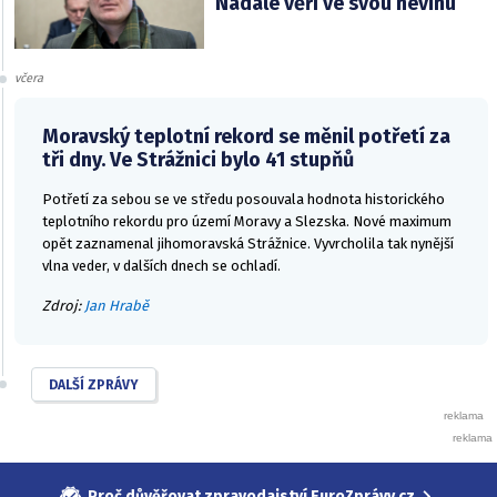
Nadále věří ve svou nevinu
včera
Moravský teplotní rekord se měnil potřetí za
tři dny. Ve Strážnici bylo 41 stupňů
Potřetí za sebou se ve středu posouvala hodnota historického
teplotního rekordu pro území Moravy a Slezska. Nové maximum
opět zaznamenal jihomoravská Strážnice. Vyvrcholila tak nynější
vlna veder, v dalších dnech se ochladí.
Zdroj:
Jan Hrabě
DALŠÍ ZPRÁVY
Proč důvěřovat zpravodajství EuroZprávy.cz