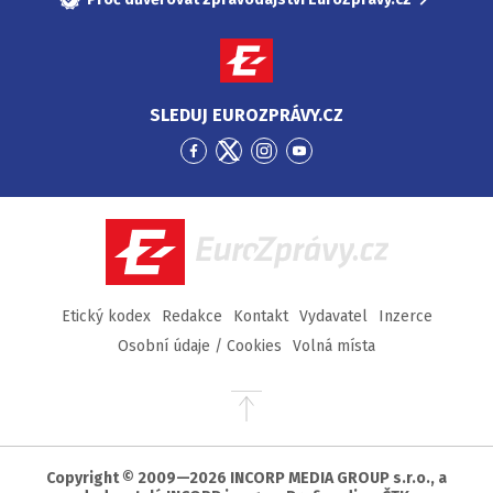
SLEDUJ EUROZPRÁVY.CZ
Přejít
Přejít
Přejít
Přejít
na
na
na
na
Facebook
Twitter
Instagram
YouTube
EuroZprávy.cz
Etický kodex
Redakce
Kontakt
Vydavatel
Inzerce
Osobní údaje / Cookies
Volná místa
Přejít
na
začátek
stránky
Copyright © 2009—2026 INCORP MEDIA GROUP s.r.o., a