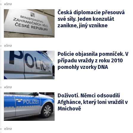
včera
Česká diplomacie přesouvá
své síly. Jeden konzulát
zanikne, jiný vznikne
včera
Policie objasnila pomníček. V
případu vraždy z roku 2010
pomohly vzorky DNA
včera
Doživotí. Němci odsoudili
Afghánce, který loni vraždil v
Mnichově
včera