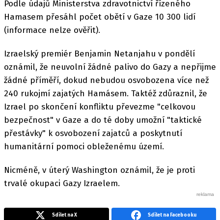
Podle údajů Ministerstva zdravotnictví řízeného
Hamasem přesáhl počet obětí v Gaze 10 300 lidí
(informace nelze ověřit).
Izraelský premiér Benjamin Netanjahu v pondělí
oznámil, že neuvolní žádné palivo do Gazy a nepřijme
žádné příměří, dokud nebudou osvobozena více než
240 rukojmí zajatých Hamásem. Taktéž zdůraznil, že
Izrael po skončení konfliktu převezme "celkovou
bezpečnost" v Gaze a do té doby umožní "taktické
přestávky" k osvobození zajatců a poskytnutí
humanitární pomoci obleženému území.
Nicméně, v úterý Washington oznámil, že je proti
trvalé okupaci Gazy Izraelem.
Sdílet na X
Sdílet na Facebooku