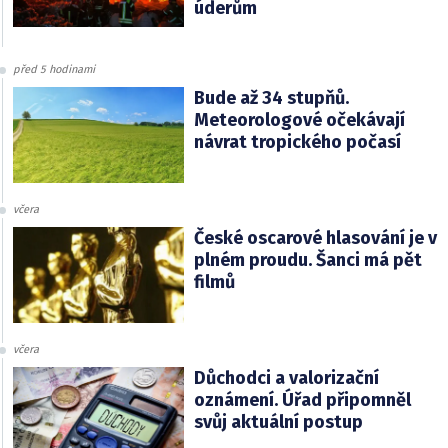
úderům
před 5 hodinami
Bude až 34 stupňů.
Meteorologové očekávají
návrat tropického počasí
včera
České oscarové hlasování je v
plném proudu. Šanci má pět
filmů
včera
Důchodci a valorizační
oznámení. Úřad připomněl
svůj aktuální postup