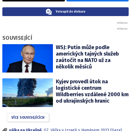
Vstoupit do diskuze
SOUVISEJÍCÍ
WSJ: Putin může podle
amerických tajných služeb
zaútočit na NATO už za
několik měsíců
Kyjev provedl útok na
logistické centrum
Wildberries vzdálené 2000 km
od ukrajinských hranic
VÍCE SOUVISEJÍCÍCH
válka na Ukrajině
,
G7
,
Válka v Izraeli s Hamásem 2023 (Gaza)