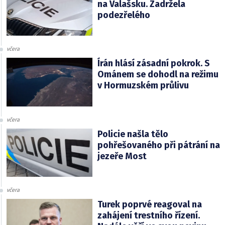
na Valašsku. Zadržela
podezřelého
včera
Írán hlásí zásadní pokrok. S
Ománem se dohodl na režimu
v Hormuzském průlivu
včera
Policie našla tělo
pohřešovaného při pátrání na
jezeře Most
včera
Turek poprvé reagoval na
zahájení trestního řízení.