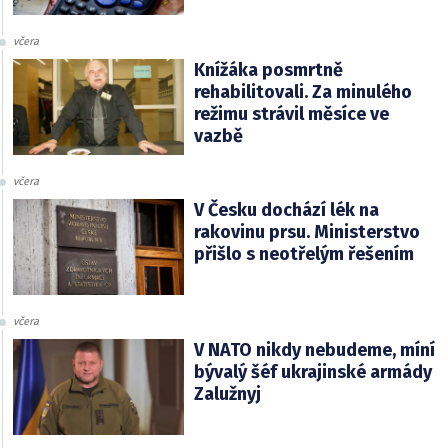
včera
Knížáka posmrtně
rehabilitovali. Za minulého
režimu strávil měsíce ve
vazbě
včera
V Česku dochází lék na
rakovinu prsu. Ministerstvo
přišlo s neotřelým řešením
včera
V NATO nikdy nebudeme, míní
bývalý šéf ukrajinské armády
Zalužnyj