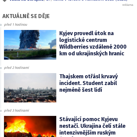
AKTUÁLNĚ SE DĚJE
před 1 hodinou
Kyjev provedl útok na
logistické centrum
Wildberries vzdálené 2000
km od ukrajinských hranic
před 2 hodinami
Thajskem otřásl krvavý
incident. Student zabil
nejméně šest lidí
před 3 hodinami
Stávající pomoc Kyjevu
nestačí. Ukrajina čelí stále
intenzivnějším ruským