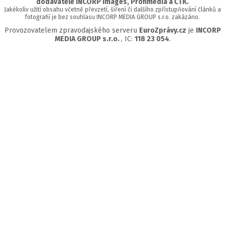
dodavatelé INCORP images, Profimedia a ČTK.
Jakékoliv užití obsahu včetně převzetí, šíření či dalšího zpřístupňování článků a
fotografií je bez souhlasu INCORP MEDIA GROUP s.r.o. zakázáno.
Provozovatelem zpravodajského serveru
EuroZprávy.cz
je
INCORP
MEDIA GROUP s.r.o.
, IC:
118 23 054
.