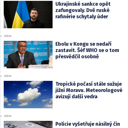
Ukrajinské sankce opět
zafungovaly. Dvě ruské
rafinérie schytaly úder
včera
Ebolu v Kongu se nedaří
zastavit. Šéf WHO se o tom
přesvědčil osobně
včera
Tropické počasí stále sužuje
jižní Moravu. Meteorologové
avizují další vedra
včera
Policie vyšetřuje násilný čin