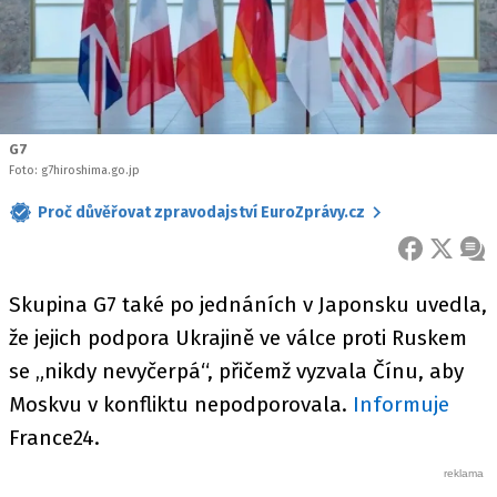
G7
Foto: g7hiroshima.go.jp
Proč důvěřovat zpravodajství EuroZprávy.cz
FACEBOOK
X
ZPR
Skupina G7 také po jednáních v Japonsku uvedla,
že jejich podpora Ukrajině ve válce proti Ruskem
se „nikdy nevyčerpá“, přičemž vyzvala Čínu, aby
Moskvu v konfliktu nepodporovala.
Informuje
France24.