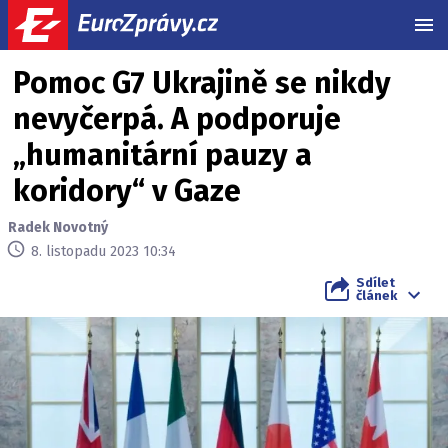
MEN
Pomoc G7 Ukrajině se nikdy
nevyčerpá. A podporuje
„humanitární pauzy a
koridory“ v Gaze
Radek Novotný
8. listopadu 2023 10:34
Sdílet
článek