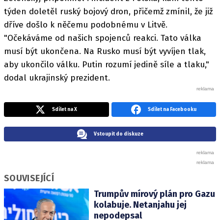
týden doletěl ruský bojový dron, přičemž zmínil, že již
dříve došlo k něčemu podobnému v Litvě.
"Očekáváme od našich spojenců reakci. Tato válka
musí být ukončena. Na Rusko musí být vyvíjen tlak,
aby ukončilo válku. Putin rozumí jedině síle a tlaku,"
dodal ukrajinský prezident.
Sdílet na X
Sdílet na Facebooku
Vstoupit do diskuze
SOUVISEJÍCÍ
Trumpův mírový plán pro Gazu
kolabuje. Netanjahu jej
nepodepsal