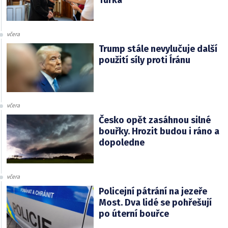
včera
Trump stále nevylučuje další
použití síly proti Íránu
včera
Česko opět zasáhnou silné
bouřky. Hrozit budou i ráno a
dopoledne
včera
Policejní pátrání na jezeře
Most. Dva lidé se pohřešují
po úterní bouřce