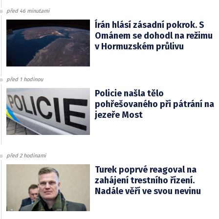
před 46 minutami
Írán hlásí zásadní pokrok. S
Ománem se dohodl na režimu
v Hormuzském průlivu
před 1 hodinou
Policie našla tělo
pohřešovaného při pátrání na
jezeře Most
před 2 hodinami
Turek poprvé reagoval na
zahájení trestního řízení.
Nadále věří ve svou nevinu