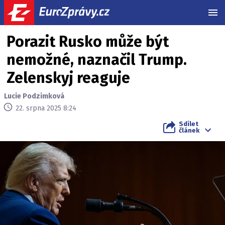
MEN
Porazit Rusko může být
nemožné, naznačil Trump.
Zelenskyj reaguje
Lucie Podzimková
22. srpna 2025 8:24
Sdílet
článek