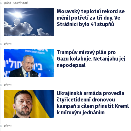
před 3 hodinami
Moravský teplotní rekord se
měnil potřetí za tři dny. Ve
Strážnici bylo 41 stupňů
včera
Trumpův mírový plán pro
Gazu kolabuje. Netanjahu jej
nepodepsal
včera
Ukrajinská armáda provedla
čtyřicetidenní dronovou
kampaň s cílem přinutit Kreml
k mírovým jednáním
včera