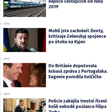
nejvíce cestujících od roku
2019
včera
Mohli jste zachránit životy,
kritizuje Zelenskyj spojence
po útoku na Kyjev
včera
Do Británie doputovala
krásná zpráva z Portugalska.
Eugenie porodila holčičku
včera
Policie zahájila trestní řízení
kvůli nehodě poslance Filipa
Turka