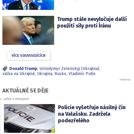
Trump stále nevylučuje další
použití síly proti Íránu
VÍCE SOUVISEJÍCÍCH
Donald Trump
,
Volodymyr Zelenskyj (Ukrajina)
,
válka na Ukrajině
,
Ukrajina
,
Rusko
,
Vladimír Putin
AKTUÁLNĚ SE DĚJE
před 4 minutami
Policie vyšetřuje násilný čin
na Valašsku. Zadržela
podezřelého