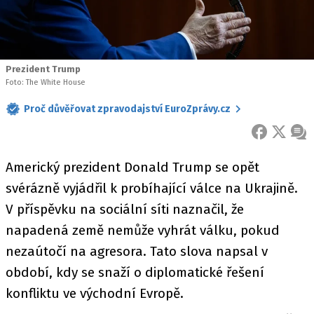
Prezident Trump
Foto: The White House
Proč důvěřovat zpravodajství EuroZprávy.cz
FACEBOOK
X
ZPR
Americký prezident Donald Trump se opět
svérázně vyjádřil k probíhající válce na Ukrajině.
V příspěvku na sociální síti naznačil, že
napadená země nemůže vyhrát válku, pokud
nezaútočí na agresora. Tato slova napsal v
období, kdy se snaží o diplomatické řešení
konfliktu ve východní Evropě.