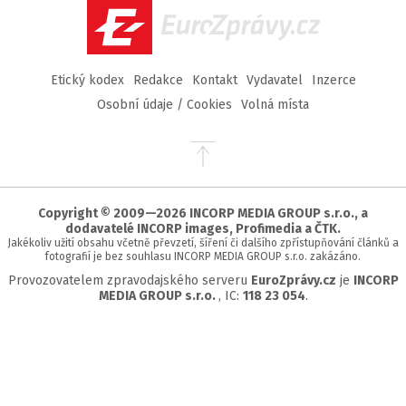
EuroZprávy.cz
Etický kodex
Redakce
Kontakt
Vydavatel
Inzerce
Osobní údaje / Cookies
Volná místa
Přejít
na
začátek
stránky
Copyright © 2009—2026 INCORP MEDIA GROUP s.r.o., a
dodavatelé INCORP images, Profimedia a ČTK.
Jakékoliv užití obsahu včetně převzetí, šíření či dalšího zpřístupňování článků a
fotografií je bez souhlasu INCORP MEDIA GROUP s.r.o. zakázáno.
Provozovatelem zpravodajského serveru
EuroZprávy.cz
je
INCORP
MEDIA GROUP s.r.o.
, IC:
118 23 054
.