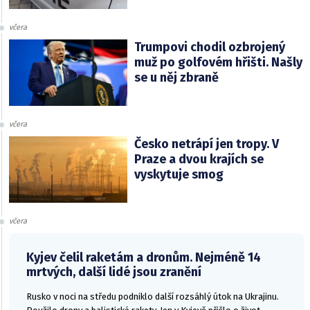
včera
Trumpovi chodil ozbrojený
muž po golfovém hřišti. Našly
se u něj zbraně
včera
Česko netrápí jen tropy. V
Praze a dvou krajích se
vyskytuje smog
včera
Kyjev čelil raketám a dronům. Nejméně 14
mrtvých, další lidé jsou zranění
Rusko v noci na středu podniklo další rozsáhlý útok na Ukrajinu.