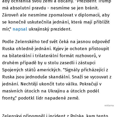
aby ochránila svou zemi a občany. "Prezident Trump
má absolutní pravdu - nesmíme se jen bránit.
Zároveň ale nesmíme zpomalovat v diplomacii, aby
se konečně uskutečnila jednání, která mají přiblížit
mír,"
napsal
ukrajinský prezident.
Podle Zelenského teď svět čeká na jasnou odpověď
Ruska ohledně jednání. Kyjev je ochoten přistoupit
na bilaterální i trilaterální formát rozhovorů, v
druhém případě by u stolu zasedli i zástupci
Spojených států amerických. "Signály přicházející z
Ruska jsou jednoduše skandální. Snaží se vycouvat z
jednání. Nechtějí ukončit tuto válku. Pokračují v
masivních útocích na Ukrajinu a útocích podél
fronty," podotkl lídr napadené země.
Zelenskyj připomněl i incident z Polska, kam tento