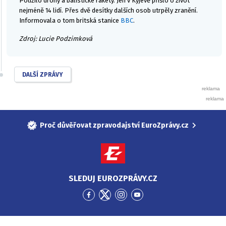
Použilo drony a balistické rakety. Jen v Kyjevě přišlo o život
nejméně 14 lidí. Přes dvě desítky dalších osob utrpěly zranění.
Informovala o tom britská stanice
BBC
.
Zdroj: Lucie Podzimková
DALŠÍ ZPRÁVY
Proč důvěřovat zpravodajství EuroZprávy.cz
SLEDUJ EUROZPRÁVY.CZ
Přejít
Přejít
Přejít
Přejít
na
na
na
na
Facebook
Twitter
Instagram
YouTube