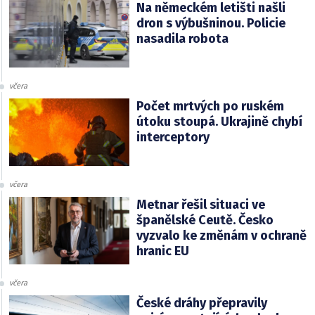
Na německém letišti našli
dron s výbušninou. Policie
nasadila robota
včera
Počet mrtvých po ruském
útoku stoupá. Ukrajině chybí
interceptory
včera
Metnar řešil situaci ve
španělské Ceutě. Česko
vyzvalo ke změnám v ochraně
hranic EU
včera
České dráhy přepravily