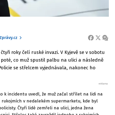
Zprávy.cz
FACEBOOK
X
ZPRÁ
čtyři roky čelí ruské invazi. V Kyjevě se v sobotu
o poté, co muž spustil palbu na ulici a následně
olicie se střelcem vyjednávala, nakonec ho
o k incidentu uvedl, že muž začal střílet na lidi na
il rukojmích v nedalekém supermarketu, kde byl
licisty. Čtyři lidé zemřeli na ulici, jedna žena
ici. Střelec také zavraždil jednoho z rukojmích.