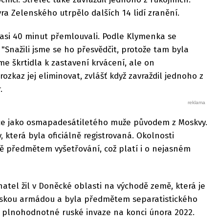
a Zelenského utrpělo dalších 14 lidí zranění.
 asi 40 minut přemlouvali. Podle Klymenka se
 "Snažili jsme se ho přesvědčit, protože tam byla
me škrtidla k zastavení krvácení, ale on
ozkaz jej eliminovat, zvlášť když zavraždil jednoho z
r.
řelce jako osmapadesátiletého muže původem z Moskvy.
, která byla oficiálně registrovaná. Okolnosti
ě předmětem vyšetřování, což platí i o nejasném
hatel žil v Doněcké oblasti na východě země, která je
uskou armádou a byla předmětem separatistického
m plnohodnotné ruské invaze na konci února 2022.