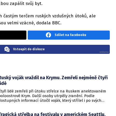
bou zapálit svůj byt.
ch častým terčem ruských vzdušných útoků, ale
sou velmi vzácné, dodala BBC.
Sdílet na Facebooku
Vstoupit do diskuze
Ruský voják vraždil na Krymu. Zemřeli nejméně čtyři
lidé
Čtyři lidé zemřeli při útoku střelce na Ruskem anektovaném
poloostrově Krym. Další osoby utrpěly zranění. Podle
dostupných informací útočil voják, který střílel i po svých
kolezích. Informovala o tom britská stanice BBC.
Tragická střelba na festivalu v americkém Seattlu.