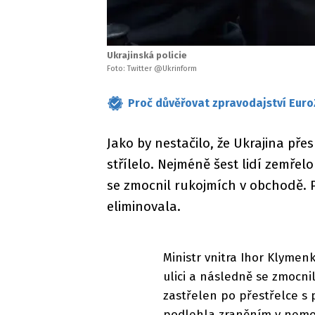
Ukrajinská policie
Foto: Twitter @Ukrinform
Proč důvěřovat zpravodajství Euro
Jako by nestačilo, že Ukrajina přes 
střílelo. Nejméně šest lidí zemřel
se zmocnil rukojmích v obchodě. P
eliminovala.
Ministr vnitra Ihor Klymenk
ulici a následně se zmocn
zastřelen po přestřelce s po
podlehla zraněním v nemocn