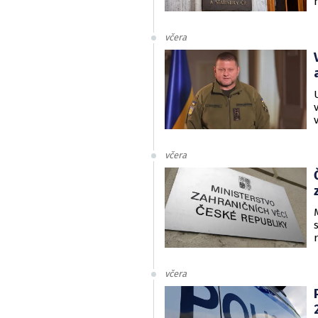
včera
včera
včera