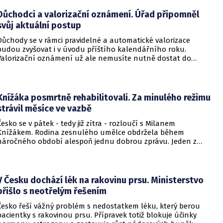
Důchodci a valorizační oznámení. Úřad připomněl
svůj aktuální postup
Důchody se v rámci pravidelné a automatické valorizace
budou zvyšovat i v úvodu příštího kalendářního roku.
Valorizační oznámení už ale nemusíte nutně dostat do
schránky. Pokud ho člověk chce mít na papíře, může si o něj
požádat.
Knížáka posmrtně rehabilitovali. Za minulého režimu
strávil měsíce ve vazbě
Česko se v pátek - tedy již zítra - rozloučí s Milanem
Knížákem. Rodina zesnulého umělce obdržela během
náročného období alespoň jednu dobrou zprávu. Jeden z
pražských obvodních soudů Knížáka definitivně rehabilitoval
za vazební stíhání v dobách komunistického režimu.
V Česku dochází lék na rakovinu prsu. Ministerstvo
přišlo s neotřelým řešením
Česko řeší vážný problém s nedostatkem léku, který berou
pacientky s rakovinou prsu. Přípravek totiž blokuje účinky