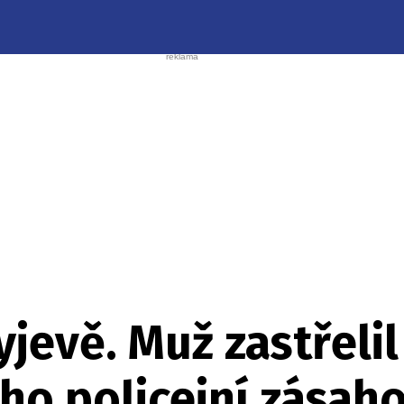
jevě. Muž zastřelil 
 ho policejní zásah