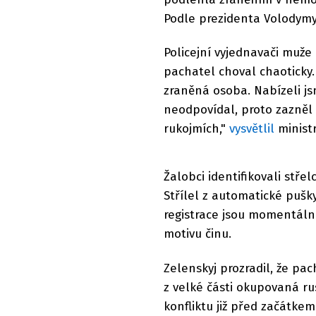
Podle prezidenta Volodymyr
Policejní vyjednavači muže
pachatel choval chaoticky.
zraněná osoba. Nabízeli js
neodpovídal, proto zazněl r
rukojmích,"
vysvětlil
minist
Žalobci identifikovali st
Střílel z automatické pušky
registrace jsou momentáln
motivu činu.
Zelenskyj prozradil, že pac
z velké části okupovaná r
konfliktu již před začátke