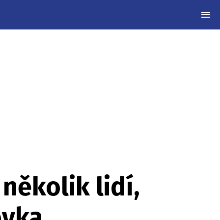
MEN
několik lidí,
ovka