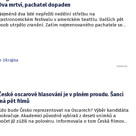
Dva mrtví, pachatel dopaden
Nejméně dva lidé nepřežili nedělní střelbu na
gastronomickém festivalu v americkém Seattlu. Dalších pět
osob utrpělo zranění. Zatím nejmenovaného pachatele se
policistům podařilo zadržet, informovala americká stanice
NBC News.
e Ukrajina
České oscarové hlasování je v plném proudu. Šanci
má pět filmů
Kdo bude Česko reprezentovat na Oscarech? Výběr kandidáta
pokračuje. Akademici původně vybírali z deseti snímků a
počet již zúžili na polovinu. Informovala o tom Česká filmová
a televizní akademie.