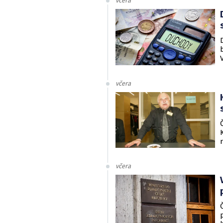
včera
včera
včera