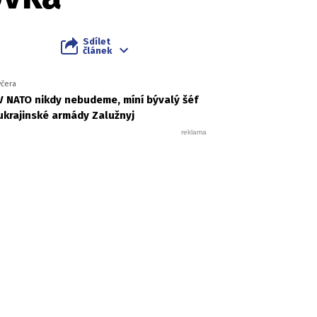
Sdílet
článek
včera
V NATO nikdy nebudeme, míní bývalý šéf
ukrajinské armády Zalužnyj