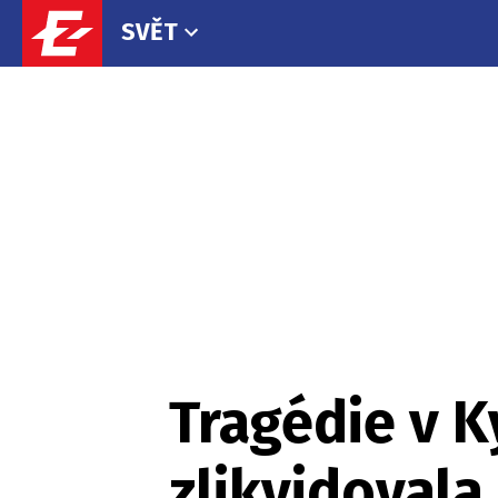
SVĚT
Tragédie v Ky
zlikvidovala