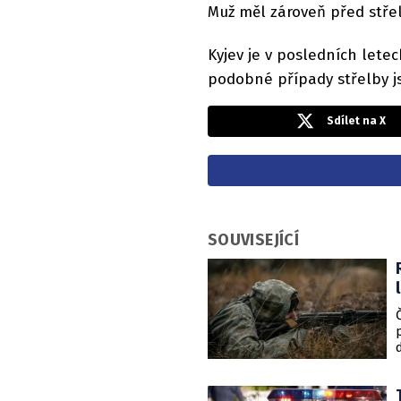
Muž měl zároveň před střel
Kyjev je v posledních lete
podobné případy střelby j
Sdílet na X
SOUVISEJÍCÍ