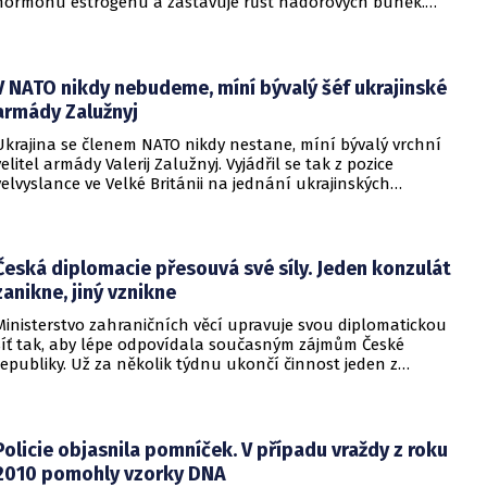
hormonu estrogenu a zastavuje růst nádorových buněk.
Pomoci má zvláštní léčebný program, který připravilo
ministerstvo zdravotnictví.
V NATO nikdy nebudeme, míní bývalý šéf ukrajinské
armády Zalužnyj
Ukrajina se členem NATO nikdy nestane, míní bývalý vrchní
velitel armády Valerij Zalužnyj. Vyjádřil se tak z pozice
velvyslance ve Velké Británii na jednání ukrajinských
diplomatů v Kyjevě. Představitele své země nabádal k tomu,
aby se snažila uzavřít jiné aliance.
Česká diplomacie přesouvá své síly. Jeden konzulát
zanikne, jiný vznikne
Ministerstvo zahraničních věcí upravuje svou diplomatickou
síť tak, aby lépe odpovídala současným zájmům České
republiky. Už za několik týdnu ukončí činnost jeden z
konzulátů, jiný ji naopak zahájí. Ministerstvo o tom
informovalo na webu.
Policie objasnila pomníček. V případu vraždy z roku
2010 pomohly vzorky DNA