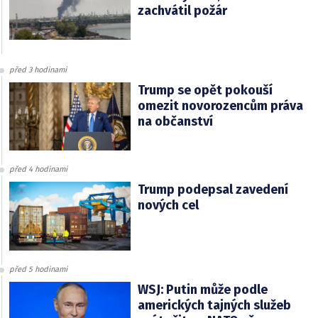
zachvátil požár
před 3 hodinami
Trump se opět pokouší
omezit novorozencům práva
na občanství
před 4 hodinami
Trump podepsal zavedení
nových cel
před 5 hodinami
WSJ: Putin může podle
amerických tajných služeb