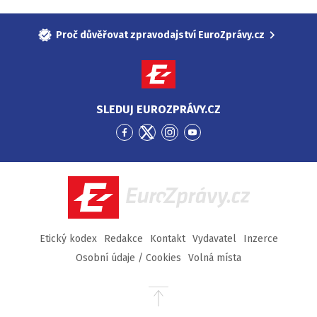
Proč důvěřovat zpravodajství EuroZprávy.cz
SLEDUJ EUROZPRÁVY.CZ
Přejít
Přejít
Přejít
Přejít
na
na
na
na
Facebook
Twitter
Instagram
YouTube
EuroZprávy.cz
Etický kodex
Redakce
Kontakt
Vydavatel
Inzerce
Osobní údaje / Cookies
Volná místa
Přejít
na
začátek