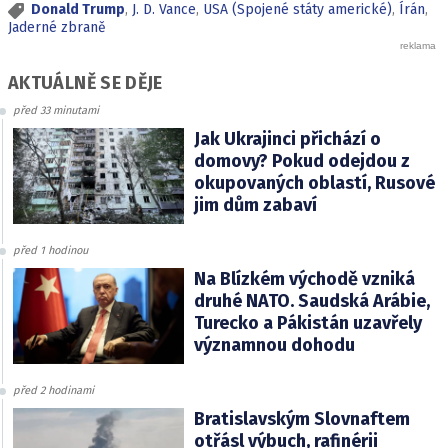
Donald Trump
,
J. D. Vance
,
USA (Spojené státy americké)
,
Írán
,
Jaderné zbraně
AKTUÁLNĚ SE DĚJE
před 33 minutami
Jak Ukrajinci přichází o
domovy? Pokud odejdou z
okupovaných oblastí, Rusové
jim dům zabaví
před 1 hodinou
Na Blízkém východě vzniká
druhé NATO. Saudská Arábie,
Turecko a Pákistán uzavřely
významnou dohodu
před 2 hodinami
Bratislavským Slovnaftem
otřásl výbuch, rafinérii