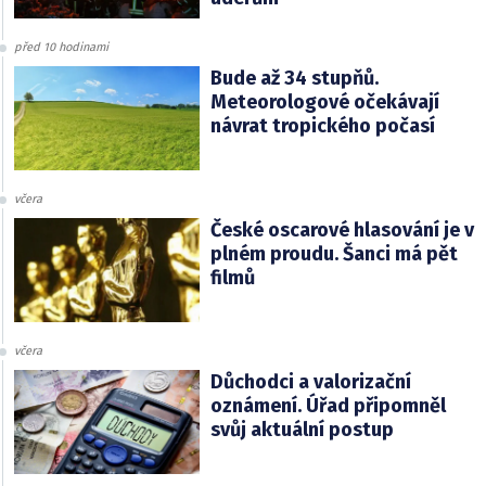
před 10 hodinami
Bude až 34 stupňů.
Meteorologové očekávají
návrat tropického počasí
včera
České oscarové hlasování je v
plném proudu. Šanci má pět
filmů
včera
Důchodci a valorizační
oznámení. Úřad připomněl
svůj aktuální postup