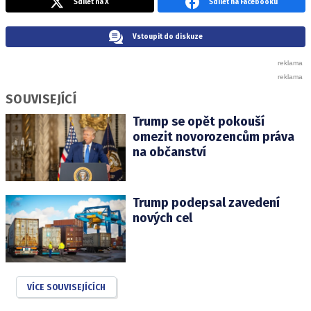
Sdílet na X
Sdílet na Facebooku
Vstoupit do diskuze
SOUVISEJÍCÍ
Trump se opět pokouší
omezit novorozencům práva
na občanství
Trump podepsal zavedení
nových cel
VÍCE SOUVISEJÍCÍCH