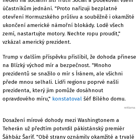
neděli na sociální síti Truth Social a poděkoval všem
účastníkům jednání. "Proto nařizuji bezplatné
otevření Hormuzského průlivu a souběžně i okamžité
ukončení americké námořní blokády. Lodě všech
zemí, nastartujte motory. Nechte ropu proudit,"
vzkázal americký prezident.
Trump v dalším příspěvku přislíbil, že dohoda přinese
na Blízký východ mír a bezpečnost. "Mnoho
prezidentů se snažilo o mír s Íránem, ale všichni
přede mnou selhali. Lídři regionu poprvé našli
prezidenta, který jim pomůže dosáhnout
opravdového míru,"
konstatoval
šéf Bílého domu.
Dosažení mírové dohody mezi Washingtonem a
Teherán už předtím potvrdil pákistánský premiér
Šáhbáz Šaríf. "Obě strany oznámily okamžité a trvalé