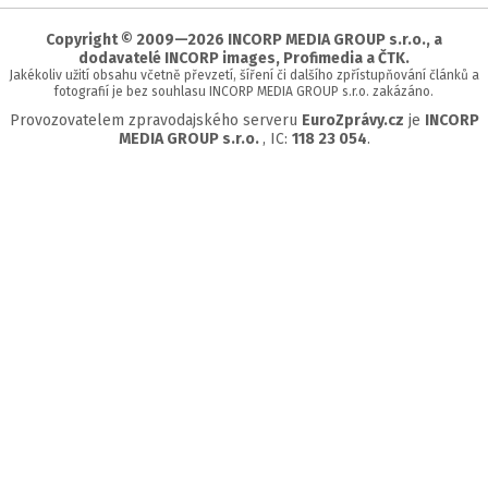
stránky
Copyright © 2009—2026 INCORP MEDIA GROUP s.r.o., a
dodavatelé INCORP images, Profimedia a ČTK.
Jakékoliv užití obsahu včetně převzetí, šíření či dalšího zpřístupňování článků a
fotografií je bez souhlasu INCORP MEDIA GROUP s.r.o. zakázáno.
Provozovatelem zpravodajského serveru
EuroZprávy.cz
je
INCORP
MEDIA GROUP s.r.o.
, IC:
118 23 054
.