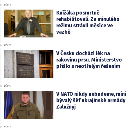
včera
Knížáka posmrtně
rehabilitovali. Za minulého
režimu strávil měsíce ve
vazbě
včera
V Česku dochází lék na
rakovinu prsu. Ministerstvo
přišlo s neotřelým řešením
včera
V NATO nikdy nebudeme, míní
bývalý šéf ukrajinské armády
Zalužnyj
včera