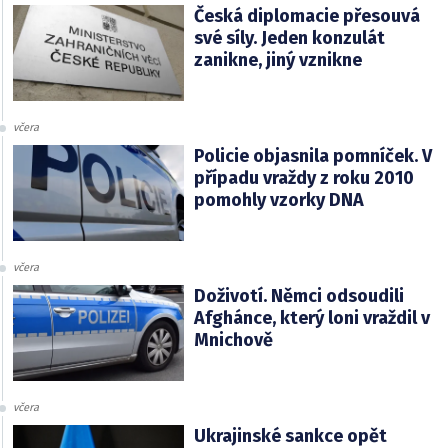
Česká diplomacie přesouvá
své síly. Jeden konzulát
zanikne, jiný vznikne
včera
Policie objasnila pomníček. V
případu vraždy z roku 2010
pomohly vzorky DNA
včera
Doživotí. Němci odsoudili
Afghánce, který loni vraždil v
Mnichově
včera
Ukrajinské sankce opět