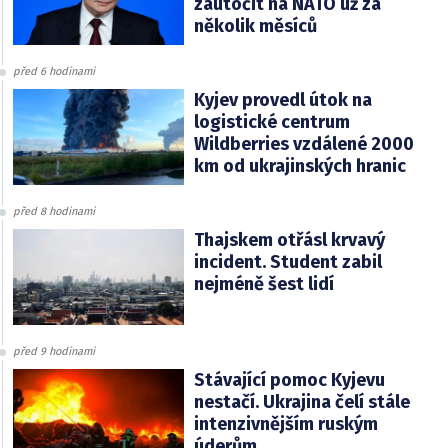
zaútočit na NATO už za
několik měsíců
před 6 hodinami
Kyjev provedl útok na
logistické centrum
Wildberries vzdálené 2000
km od ukrajinských hranic
před 8 hodinami
Thajskem otřásl krvavý
incident. Student zabil
nejméně šest lidí
před 9 hodinami
Stávající pomoc Kyjevu
nestačí. Ukrajina čelí stále
intenzivnějším ruským
úderům