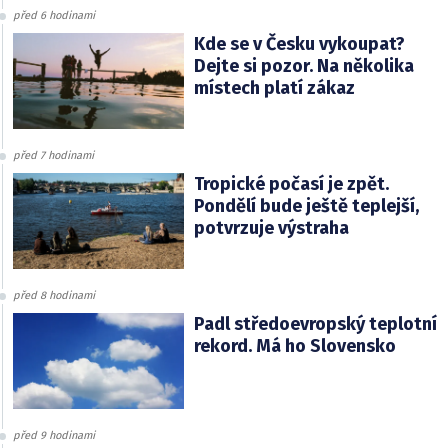
před 6 hodinami
Kde se v Česku vykoupat?
Dejte si pozor. Na několika
místech platí zákaz
před 7 hodinami
Tropické počasí je zpět.
Pondělí bude ještě teplejší,
potvrzuje výstraha
před 8 hodinami
Padl středoevropský teplotní
rekord. Má ho Slovensko
před 9 hodinami