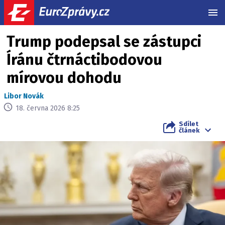
MEN
Trump podepsal se zástupci
Íránu čtrnáctibodovou
mírovou dohodu
Libor Novák
18. června 2026 8:25
Sdílet
článek