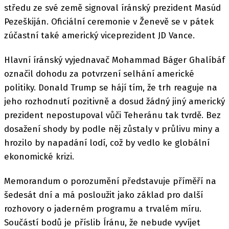
středu ze své země signoval íránský prezident Masúd
Pezeškiján. Oficiální ceremonie v Ženevě se v pátek
zúčastní také americký viceprezident JD Vance.
Hlavní íránský vyjednavač Mohammad Báger Ghalíbáf
označil dohodu za potvrzení selhání americké
politiky. Donald Trump se hájí tím, že trh reaguje na
jeho rozhodnutí pozitivně a dosud žádný jiný americký
prezident nepostupoval vůči Teheránu tak tvrdě. Bez
dosažení shody by podle něj zůstaly v průlivu miny a
hrozilo by napadání lodí, což by vedlo ke globální
ekonomické krizi.
Memorandum o porozumění představuje příměří na
šedesát dní a má posloužit jako základ pro další
rozhovory o jaderném programu a trvalém míru.
Součástí bodů je příslib Íránu, že nebude vyvíjet