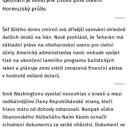
ujednání je mimo jiné znovu plně otevřít
Hormuzský průliv.
Šéf Bílého domu zmírnil svá dřívější varování ohledně
dalších útoků na Írán. Nově prohlásil, že Teherán má
základní právo na obohacování uranu pro civilní
účely. Americká administrativa navíc nebude vyvíjet
tlak na ukončení tamního programu balistických
raket a plánuje zemi vrátit zmrazená finanční aktiva
v hodnotě miliard dolarů.
Krok Washingtonu vyvolal nesouhlas v Izraeli a mezi
radikálnějšími členy Republikánské strany, kteří
hlavu státu od dohody odrazovali. Naopak vůdce
libanonského Hizballáhu Naím Kásim označil
schválení dokumentu za velké vítězství. Dokument ve