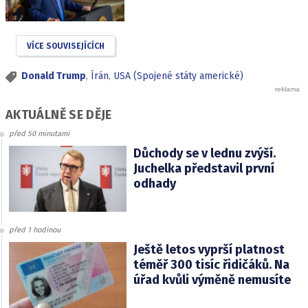
VÍCE SOUVISEJÍCÍCH
Donald Trump
,
Írán
,
USA (Spojené státy americké)
AKTUÁLNĚ SE DĚJE
před 50 minutami
Důchody se v lednu zvýší.
Juchelka představil první
odhady
před 1 hodinou
Ještě letos vyprší platnost
téměř 300 tisíc řidičáků. Na
úřad kvůli výměně nemusíte