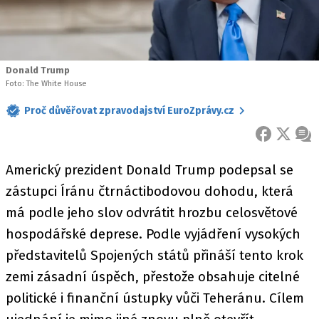
Donald Trump
Foto: The White House
Proč důvěřovat zpravodajství EuroZprávy.cz
FACEBOOK
X
ZPR
Americký prezident Donald Trump podepsal se
zástupci Íránu čtrnáctibodovou dohodu, která
má podle jeho slov odvrátit hrozbu celosvětové
hospodářské deprese. Podle vyjádření vysokých
představitelů Spojených států přináší tento krok
zemi zásadní úspěch, přestože obsahuje citelné
politické i finanční ústupky vůči Teheránu. Cílem