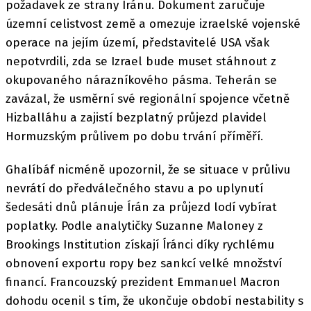
požadavek ze strany Íránu. Dokument zaručuje
územní celistvost země a omezuje izraelské vojenské
operace na jejím území, představitelé USA však
nepotvrdili, zda se Izrael bude muset stáhnout z
okupovaného nárazníkového pásma. Teherán se
zavázal, že usměrní své regionální spojence včetně
Hizballáhu a zajistí bezplatný průjezd plavidel
Hormuzským průlivem po dobu trvání příměří.
Ghalíbáf nicméně upozornil, že se situace v průlivu
nevrátí do předválečného stavu a po uplynutí
šedesáti dnů plánuje Írán za průjezd lodí vybírat
poplatky. Podle analytičky Suzanne Maloney z
Brookings Institution získají Íránci díky rychlému
obnovení exportu ropy bez sankcí velké množství
financí. Francouzský prezident Emmanuel Macron
dohodu ocenil s tím, že ukončuje období nestability s