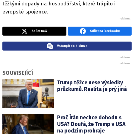
těžkými dopady na hospodářství, které trápilo i
evropské spojence.
Sdílet na X
Sdílet na Facebooku
Vstoupit do diskuze
SOUVISEJÍCÍ
Trump těžce nese výsledky
průzkumů. Realita je prý jiná
Proč Írán nechce dohodu s
USA? Doufá, že Trump v USA
na podzim prohraje