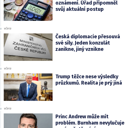
oznámení. Úřad připomněl
svůj aktuální postup
včera
Česká diplomacie přesouvá
své síly. Jeden konzulát
zanikne, jiný vznikne
včera
Trump těžce nese výsledky
průzkumů. Realita je prý jiná
včera
Princ Andrew může mít
problém. Burnham nevylučuje