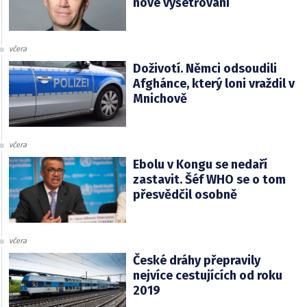
nové vyšetřování
včera
Doživotí. Němci odsoudili
Afghánce, který loni vraždil v
Mnichově
včera
Ebolu v Kongu se nedaří
zastavit. Šéf WHO se o tom
přesvědčil osobně
včera
České dráhy přepravily
nejvíce cestujících od roku
2019