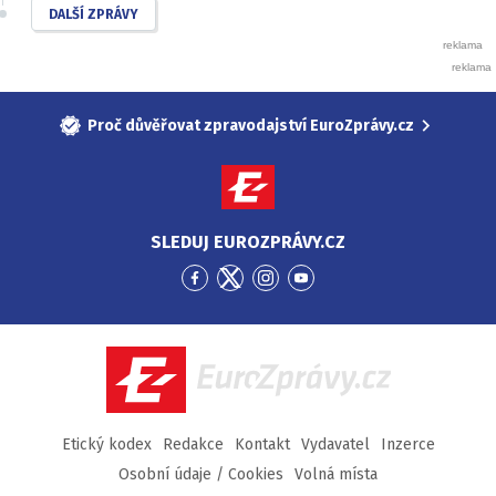
DALŠÍ ZPRÁVY
Proč důvěřovat zpravodajství EuroZprávy.cz
SLEDUJ EUROZPRÁVY.CZ
Přejít
Přejít
Přejít
Přejít
na
na
na
na
Facebook
Twitter
Instagram
YouTube
EuroZprávy.cz
Etický kodex
Redakce
Kontakt
Vydavatel
Inzerce
Osobní údaje / Cookies
Volná místa