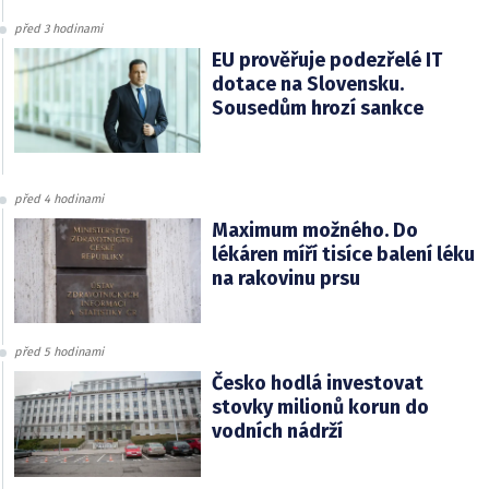
před 3 hodinami
EU prověřuje podezřelé IT
dotace na Slovensku.
Sousedům hrozí sankce
před 4 hodinami
Maximum možného. Do
lékáren míří tisíce balení léku
na rakovinu prsu
před 5 hodinami
Česko hodlá investovat
stovky milionů korun do
vodních nádrží