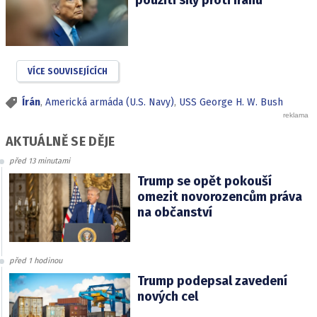
použití síly proti Íránu
VÍCE SOUVISEJÍCÍCH
Írán
,
Americká armáda (U.S. Navy)
,
USS George H. W. Bush
AKTUÁLNĚ SE DĚJE
před 13 minutami
Trump se opět pokouší
omezit novorozencům práva
na občanství
před 1 hodinou
Trump podepsal zavedení
nových cel