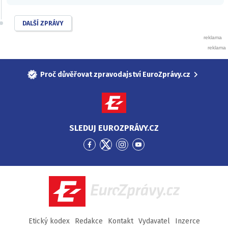
DALŠÍ ZPRÁVY
Proč důvěřovat zpravodajství EuroZprávy.cz
SLEDUJ EUROZPRÁVY.CZ
Přejít
Přejít
Přejít
Přejít
na
na
na
na
Facebook
Twitter
Instagram
YouTube
EuroZprávy.cz
Etický kodex
Redakce
Kontakt
Vydavatel
Inzerce