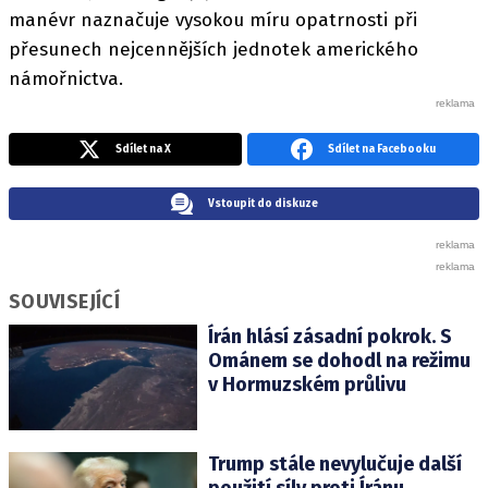
manévr naznačuje vysokou míru opatrnosti při
přesunech nejcennějších jednotek amerického
námořnictva.
Sdílet na X
Sdílet na Facebooku
Vstoupit do diskuze
SOUVISEJÍCÍ
Írán hlásí zásadní pokrok. S
Ománem se dohodl na režimu
v Hormuzském průlivu
Trump stále nevylučuje další