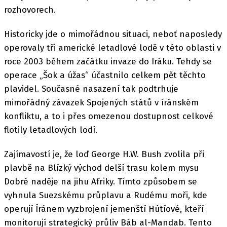
rozhovorech.
Historicky jde o mimořádnou situaci, neboť naposledy
operovaly tři americké letadlové lodě v této oblasti v
roce 2003 během začátku invaze do Iráku. Tehdy se
operace „Šok a úžas“ účastnilo celkem pět těchto
plavidel. Současné nasazení tak podtrhuje
mimořádný závazek Spojených států v íránském
konfliktu, a to i přes omezenou dostupnost celkové
flotily letadlových lodí.
Zajímavostí je, že loď George H.W. Bush zvolila při
plavbě na Blízký východ delší trasu kolem mysu
Dobré naděje na jihu Afriky. Tímto způsobem se
vyhnula Suezskému průplavu a Rudému moři, kde
operují Íránem vyzbrojení jemenští Hútíové, kteří
monitorují strategický průliv Báb al-Mandab. Tento