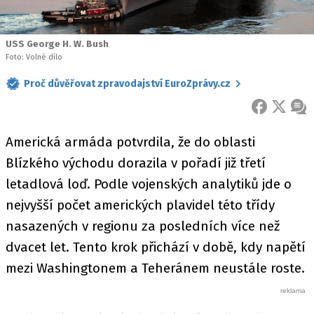
USS George H. W. Bush
Foto: Volné dílo
Proč důvěřovat zpravodajství EuroZprávy.cz
FACEBOOK
X
ZPR
Americká armáda potvrdila, že do oblasti
Blízkého východu dorazila v pořadí již třetí
letadlová loď. Podle vojenských analytiků jde o
nejvyšší počet amerických plavidel této třídy
nasazených v regionu za posledních více než
dvacet let. Tento krok přichází v době, kdy napětí
mezi Washingtonem a Teheránem neustále roste.