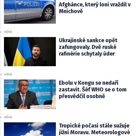
Afghánce, který loni vraždil v
Mnichově
včera
Ukrajinské sankce opět
zafungovaly. Dvě ruské
rafinérie schytaly úder
včera
Ebolu v Kongu se nedaří
zastavit. Šéf WHO se o tom
přesvědčil osobně
včera
Tropické počasí stále sužuje
jižní Moravu. Meteorologové