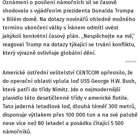
Oznámení o posílení námořních sil se časově
shodovalo s vyjádřením prezidenta Donalda Trumpa
v Bílém domě. Na dotazy novinářů ohledně možného
termínu ukončení války s Íránem odmítl uvést
jakýkoli konkrétní časový plán. „Nespěchejte na mě,“
reagoval Trump na dotazy týkající se trvání konfliktu,
který výrazně ovlivňuje globální dění.
Americké ústřední velitelství CENTCOM upřesnilo, že
do operační oblasti vplula loď USS George H.W. Bush,
která patří do třídy Nimitz. Jde o nejmodernější
plavidlo této desetičlenné třídy v americké flotile.
Tato jaderná letadlová loď, dlouhá téměř 300 metrů,
disponuje výtlakem přes 100 000 tun a na své palubě
nese více než 80 letadel a posádku čítající 5 500
námořníků.