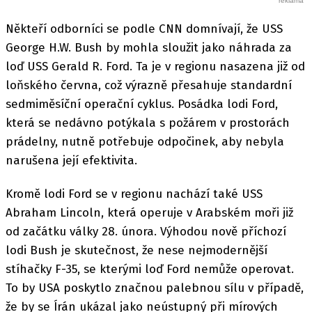
Někteří odborníci se podle CNN domnívají, že USS
George H.W. Bush by mohla sloužit jako náhrada za
loď USS Gerald R. Ford. Ta je v regionu nasazena již od
loňského června, což výrazně přesahuje standardní
sedmiměsíční operační cyklus. Posádka lodi Ford,
která se nedávno potýkala s požárem v prostorách
prádelny, nutně potřebuje odpočinek, aby nebyla
narušena její efektivita.
Kromě lodi Ford se v regionu nachází také USS
Abraham Lincoln, která operuje v Arabském moři již
od začátku války 28. února. Výhodou nově příchozí
lodi Bush je skutečnost, že nese nejmodernější
stíhačky F-35, se kterými loď Ford nemůže operovat.
To by USA poskytlo značnou palebnou sílu v případě,
že by se Írán ukázal jako neústupný při mírových