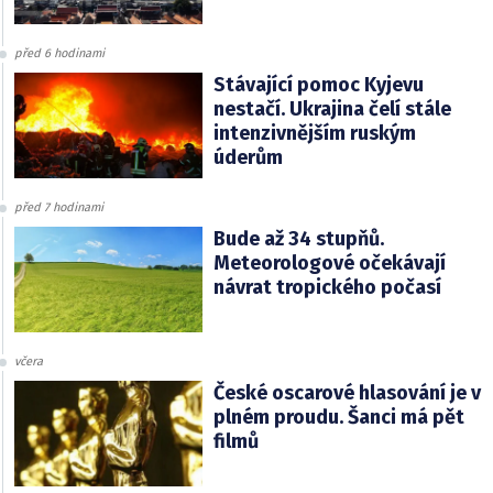
před 6 hodinami
Stávající pomoc Kyjevu
nestačí. Ukrajina čelí stále
intenzivnějším ruským
úderům
před 7 hodinami
Bude až 34 stupňů.
Meteorologové očekávají
návrat tropického počasí
včera
České oscarové hlasování je v
plném proudu. Šanci má pět
filmů