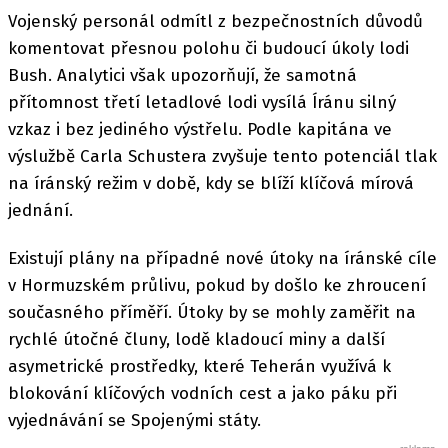
Vojenský personál odmítl z bezpečnostních důvodů
komentovat přesnou polohu či budoucí úkoly lodi
Bush. Analytici však upozorňují, že samotná
přítomnost třetí letadlové lodi vysílá Íránu silný
vzkaz i bez jediného výstřelu. Podle kapitána ve
výslužbě Carla Schustera zvyšuje tento potenciál tlak
na íránský režim v době, kdy se blíží klíčová mírová
jednání.
Existují plány na případné nové útoky na íránské cíle
v Hormuzském průlivu, pokud by došlo ke zhroucení
současného příměří. Útoky by se mohly zaměřit na
rychlé útočné čluny, lodě kladoucí miny a další
asymetrické prostředky, které Teherán využívá k
blokování klíčových vodních cest a jako páku při
vyjednávání se Spojenými státy.