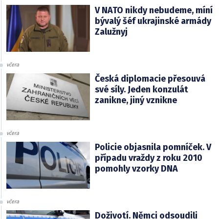
V NATO nikdy nebudeme, míní
bývalý šéf ukrajinské armády
Zalužnyj
včera
Česká diplomacie přesouvá
své síly. Jeden konzulát
zanikne, jiný vznikne
včera
Policie objasnila pomníček. V
případu vraždy z roku 2010
pomohly vzorky DNA
včera
Doživotí. Němci odsoudili