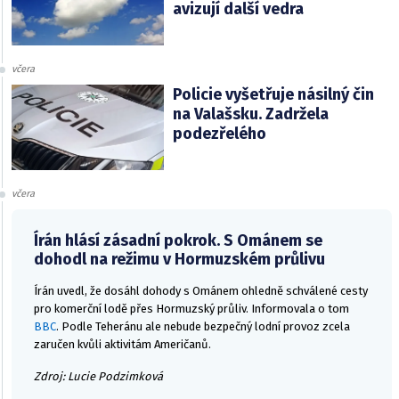
avizují další vedra
včera
Policie vyšetřuje násilný čin
na Valašsku. Zadržela
podezřelého
včera
Írán hlásí zásadní pokrok. S Ománem se
dohodl na režimu v Hormuzském průlivu
Írán uvedl, že dosáhl dohody s Ománem ohledně schválené cesty
pro komerční lodě přes Hormuzský průliv. Informovala o tom
BBC
. Podle Teheránu ale nebude bezpečný lodní provoz zcela
zaručen kvůli aktivitám Američanů.
Zdroj: Lucie Podzimková