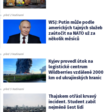
před 2 hodinami
WSJ: Putin může podle
amerických tajných služeb
zaútočit na NATO už za
několik měsíců
před 3 hodinami
Kyjev provedl útok na
logistické centrum
Wildberries vzdálené 2000
km od ukrajinských hranic
před 5 hodinami
Thajskem otřásl krvavý
incident. Student zabil
nejméně šest lidí