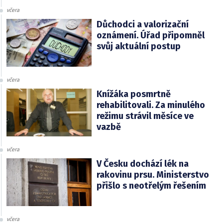
včera
Důchodci a valorizační
oznámení. Úřad připomněl
svůj aktuální postup
včera
Knížáka posmrtně
rehabilitovali. Za minulého
režimu strávil měsíce ve
vazbě
včera
V Česku dochází lék na
rakovinu prsu. Ministerstvo
přišlo s neotřelým řešením
včera