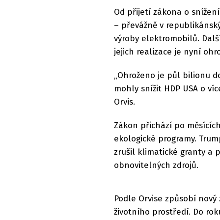
Od přijetí zákona o snížení
– převážně v republikánsk
výroby elektromobilů. Další
jejich realizace je nyní ohr
„Ohroženo je půl bilionu d
mohly snížit HDP USA o víc
Orvis.
Zákon přichází po měsícíc
ekologické programy. Trum
zrušil klimatické granty a 
obnovitelných zdrojů.
Podle Orvise způsobí nový 
životního prostředí. Do ro