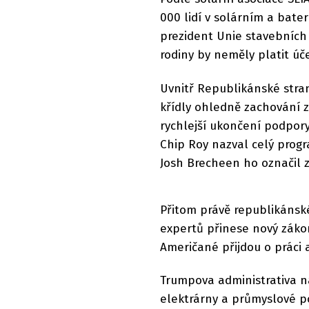
000 lidí v solárním a bate
prezident Unie stavebních
rodiny by neměly platit úč
Uvnitř Republikánské stran
křídly ohledně zachování z
rychlejší ukončení podpor
Chip Roy nazval celý pro
Josh Brecheen ho označil z
Přitom právě republikánské
expertů přinese nový záko
Američané přijdou o práci a
Trumpova administrativa na
elektrárny a průmyslové p