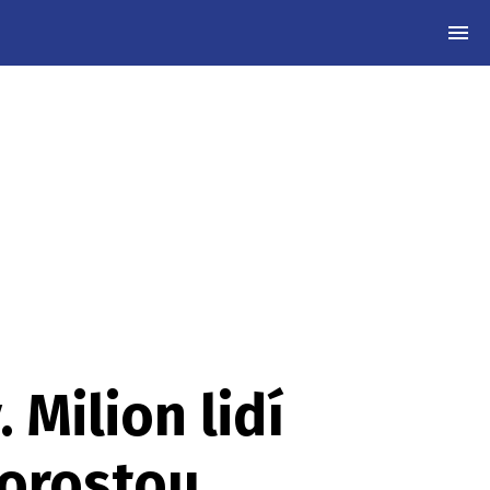
MEN
Milion lidí
porostou,