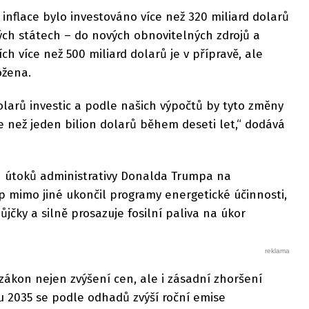
 inflace bylo investováno více než 320 miliard dolarů
ých státech – do nových obnovitelných zdrojů a
ch více než 500 miliard dolarů je v přípravě, ale
ožena.
olarů investic a podle našich výpočtů by tyto změny
e než jeden bilion dolarů během deseti let,“ dodává
h útoků administrativy Donalda Trumpa na
p mimo jiné ukončil programy energetické účinnosti,
půjčky a silně prosazuje fosilní paliva na úkor
zákon nejen zvýšení cen, ale i zásadní zhoršení
ku 2035 se podle odhadů zvýší roční emise