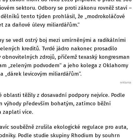
riovém sektoru. Odbory se proti zákonu rovněž staví –
 dělníků tento týden prohlásil, že „modrokoláčové
et za daňové úlevy miliardářům.“
y se vedl ostrý boj mezi umírněnými a radikálními
elených kreditů. Tvrdé jádro nakonec prosadilo
y obnovitelných zdrojů, přičemž texaský kongresman
gram „zeleným podvodem“ a jeho kolega z Oklahomy
a „dárek levicovým miliardářům“.
 oblasti těžily z dosavadní podpory nejvíce. Podle
n výhody především bohatým, zatímco běžní
 zaplatí více.
víc souběžně zrušila ekologické regulace pro auta,
odniky. Podle studie skupiny Rhodium by souhrn