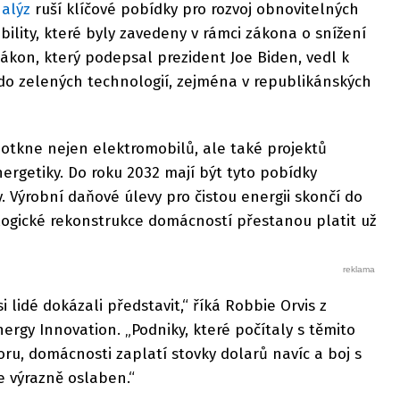
alýz
ruší klíčové pobídky pro rozvoj obnovitelných
bility, které byly zavedeny v rámci zákona o snížení
zákon, který podepsal prezident Joe Biden, vedl k
 do zelených technologií, zejména v republikánských
dotkne nejen elektromobilů, ale také projektů
nergetiky. Do roku 2032 mají být tyto pobídky
 Výrobní daňové úlevy pro čistou energii skončí do
logické rekonstrukce domácností přestanou platit už
i lidé dokázali představit,“ říká Robbie Orvis z
ergy Innovation. „Podniky, které počítaly s těmito
ru, domácnosti zaplatí stovky dolarů navíc a boj s
 výrazně oslaben.“