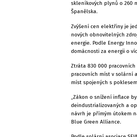
skleníkových plynů o 260 
Španělska.
Zvýšení cen elektřiny je j
nových obnovitelných zdroj
energie. Podle Energy Inno
domácnosti za energii o ví
Ztráta 830 000 pracovních 
pracovních míst v solární 
míst spojených s poklesem 
„Zákon o snížení inflace by
deindustrializovaných a op
návrh je přímým útokem na 
Blue Green Alliance.
Podle solární asociace SEI