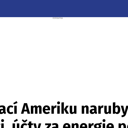
cí Ameriku naruby. 
ci, účty za energie 