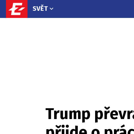
SVĚT
Trump převra
přijde o prá