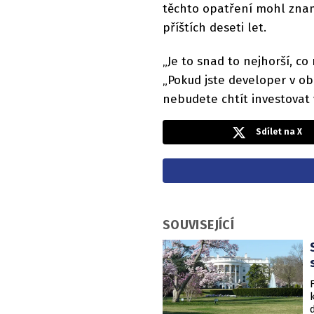
těchto opatření mohl zna
příštích deseti let.
„Je to snad to nejhorší, co
„Pokud jste developer v ob
nebudete chtít investovat 
Sdílet na X
SOUVISEJÍCÍ