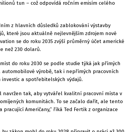
milionů tun – což odpovídá ročním emisím celého
edním z hlavních důsledků zablokování výstavby
ů, které jsou aktuálně nejlevnějším zdrojem nové
vation se do roku 2035 zvýší průměrný účet americké
ce než 230 dolarů.
míst do roku 2030 se podle studie týká jak přímých
a automobilové výrobě, tak i nepřímých pracovních
investic a spotřebitelských výdajů.
l navržen tak, aby vytvářel kvalitní pracovní místa v
omíjených komunitách. To se začalo dařit, ale tento
pracující Američany,“ říká Ted Fertik z organizace
A by zákon mohl do roku 2028 připravit o práci až 300