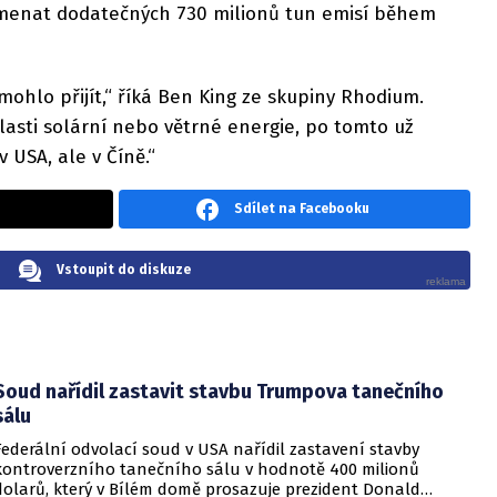
menat dodatečných 730 milionů tun emisí během
 mohlo přijít,“ říká Ben King ze skupiny Rhodium.
lasti solární nebo větrné energie, po tomto už
v USA, ale v Číně.“
Sdílet na Facebooku
Vstoupit do diskuze
Soud nařídil zastavit stavbu Trumpova tanečního
sálu
Federální odvolací soud v USA nařídil zastavení stavby
kontroverzního tanečního sálu v hodnotě 400 milionů
dolarů, který v Bílém domě prosazuje prezident Donald