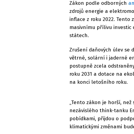
Zákon podle odborných
an
zdrojů energie a elektromo
inflace z roku 2022. Tento 
masivnímu přílivu investic
státech.
Zrušení daňových úlev se 
větrné, solární i jaderné e
postupně zcela odstraněny.
roku 2031 a dotace na eko
na konci letošního roku.
„Tento zákon je horší, než s
nezávislého think-tanku En
pobídkami, přijdou o podpo
klimatickými změnami bude