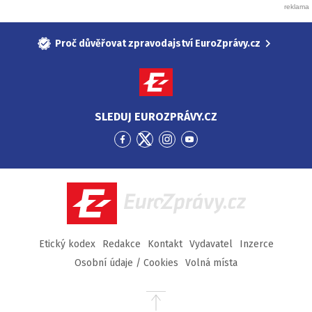
Proč důvěřovat zpravodajství EuroZprávy.cz
SLEDUJ EUROZPRÁVY.CZ
Přejít
Přejít
Přejít
Přejít
na
na
na
na
Facebook
Twitter
Instagram
YouTube
EuroZprávy.cz
Etický kodex
Redakce
Kontakt
Vydavatel
Inzerce
Osobní údaje / Cookies
Volná místa
Přejít
na