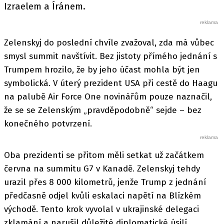
Izraelem a Íránem.
Zelenskyj do poslední chvíle zvažoval, zda má vůbec
smysl summit navštívit. Bez jistoty přímého jednání s
Trumpem hrozilo, že by jeho účast mohla být jen
symbolická. V úterý prezident USA při cestě do Haagu
na palubě Air Force One novinářům pouze naznačil,
že se se Zelenským „pravděpodobně“ sejde – bez
konečného potvrzení.
Oba prezidenti se přitom měli setkat už začátkem
června na summitu G7 v Kanadě. Zelenskyj tehdy
urazil přes 8 000 kilometrů, jenže Trump z jednání
předčasně odjel kvůli eskalaci napětí na Blízkém
východě. Tento krok vyvolal v ukrajinské delegaci
zklamání a narušil důležité diplomatické úsilí.