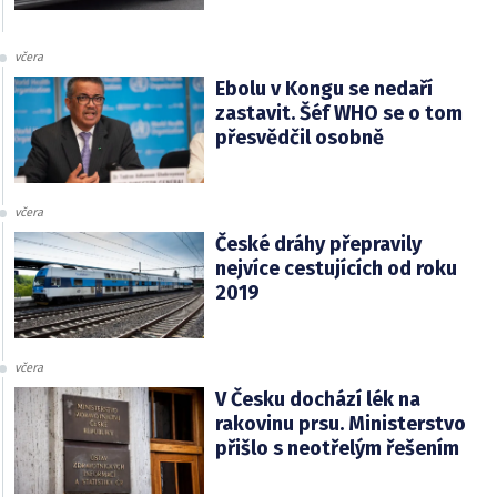
včera
Ebolu v Kongu se nedaří
zastavit. Šéf WHO se o tom
přesvědčil osobně
včera
České dráhy přepravily
nejvíce cestujících od roku
2019
včera
V Česku dochází lék na
rakovinu prsu. Ministerstvo
přišlo s neotřelým řešením