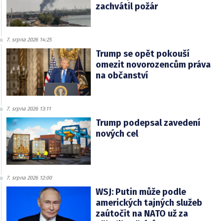
zachvátil požár
7. srpna 2026 14:25
Trump se opět pokouší
omezit novorozencům práva
na občanství
7. srpna 2026 13:11
Trump podepsal zavedení
nových cel
7. srpna 2026 12:00
WSJ: Putin může podle
amerických tajných služeb
zaútočit na NATO už za