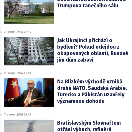
Trumpova tanečního sálu
7. srpna 2026 17:09
Jak Ukrajinci přichází o
bydlení? Pokud odejdou z
okupovaných oblastí, Rusové
jim dům zabaví
7. srpna 2026 15:54
Na Blízkém východě vzniká
druhé NATO. Saudská Arábie,
Turecko a Pákistán uzavřely
významnou dohodu
7. srpna 2026 15:15
Bratislavským Slovnaftem
otřásl výbuch, rafinérii