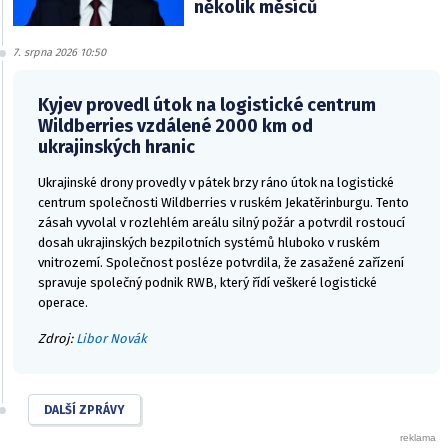
několik měsíců
7. srpna 2026 10:50
Kyjev provedl útok na logistické centrum
Wildberries vzdálené 2000 km od
ukrajinských hranic
Ukrajinské drony provedly v pátek brzy ráno útok na logistické
centrum společnosti Wildberries v ruském Jekatěrinburgu. Tento
zásah vyvolal v rozlehlém areálu silný požár a potvrdil rostoucí
dosah ukrajinských bezpilotních systémů hluboko v ruském
vnitrozemí. Společnost posléze potvrdila, že zasažené zařízení
spravuje společný podnik RWB, který řídí veškeré logistické
operace.
Zdroj:
Libor Novák
DALŠÍ ZPRÁVY