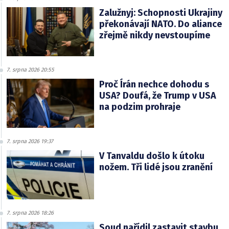
Zalužnyj: Schopnosti Ukrajiny
překonávají NATO. Do aliance
zřejmě nikdy nevstoupíme
7. srpna 2026 20:55
Proč Írán nechce dohodu s
USA? Doufá, že Trump v USA
na podzim prohraje
7. srpna 2026 19:37
V Tanvaldu došlo k útoku
nožem. Tři lidé jsou zranění
7. srpna 2026 18:26
Soud nařídil zastavit stavbu