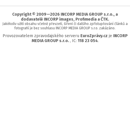
začátek
stránky
Copyright © 2009—2026 INCORP MEDIA GROUP s.r.o., a
dodavatelé INCORP images, Profimedia a ČTK.
Jakékoliv užití obsahu včetně převzetí, šíření či dalšího zpřístupňování článků a
fotografií je bez souhlasu INCORP MEDIA GROUP s.r.o. zakázáno.
Provozovatelem zpravodajského serveru
EuroZprávy.cz
je
INCORP
MEDIA GROUP s.r.o.
, IC:
118 23 054
.