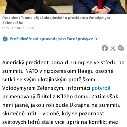
Prezident Trump přijal ukrajinského prezidenta Volodymyra
Zelenského
Foto: The White House
Proč důvěřovat zpravodajství EuroZprávy.cz
FACEBOOK
X
ZPR
Americký prezident Donald Trump se ve středu na
summitu NATO v nizozemském Haagu osobně
setká se svým ukrajinským protějškem
Volodymyrem Zelenským. Informaci
potvrdil
nejmenovaný činitel z Bílého domu. Zatím však
není jasné, jakou roli bude Ukrajina na summitu
skutečně hrát – v době, kdy se pozornost
světových lídrů stále více upírá na konflikt mezi