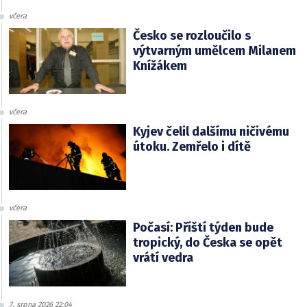
včera
Česko se rozloučilo s
výtvarným umělcem Milanem
Knížákem
včera
Kyjev čelil dalšímu ničivému
útoku. Zemřelo i dítě
včera
Počasí: Příští týden bude
tropický, do Česka se opět
vrátí vedra
7. srpna 2026 22:04