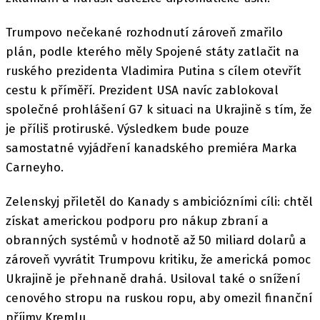
Trumpovo nečekané rozhodnutí zároveň zmařilo
plán, podle kterého měly Spojené státy zatlačit na
ruského prezidenta Vladimira Putina s cílem otevřít
cestu k příměří. Prezident USA navíc zablokoval
společné prohlášení G7 k situaci na Ukrajině s tím, že
je příliš protiruské. Výsledkem bude pouze
samostatné vyjádření kanadského premiéra Marka
Carneyho.
Zelenskyj přiletěl do Kanady s ambiciózními cíli: chtěl
získat americkou podporu pro nákup zbraní a
obranných systémů v hodnotě až 50 miliard dolarů a
zároveň vyvrátit Trumpovu kritiku, že americká pomoc
Ukrajině je přehnaně drahá. Usiloval také o snížení
cenového stropu na ruskou ropu, aby omezil finanční
příjmy Kremlu.