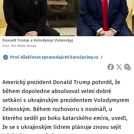
Donald Trump a Volodymyr Zelenskyj
Foto: The White House
Proč důvěřovat zpravodajství EuroZprávy.cz
FACEBOOK
X
ZPR
Americký prezident Donald Trump potvrdil, že
během dopoledne absolvoval velmi dobré
setkání s ukrajinským prezidentem Volodymyrem
Zelenským. Během rozhovoru s novináři, u
kterého seděl po boku katarského emíra, uvedl,
že se s ukrajinským lídrem plánuje znovu sejít