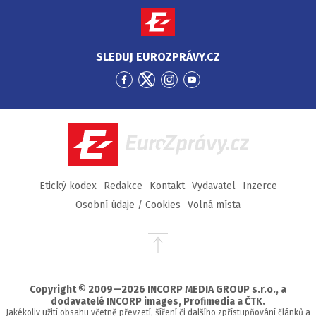
SLEDUJ EUROZPRÁVY.CZ
Přejít
Přejít
Přejít
Přejít
na
na
na
na
Facebook
Twitter
Instagram
YouTube
EuroZprávy.cz
Etický kodex
Redakce
Kontakt
Vydavatel
Inzerce
Osobní údaje / Cookies
Volná místa
Přejít
na
začátek
stránky
Copyright © 2009—2026 INCORP MEDIA GROUP s.r.o., a
dodavatelé INCORP images, Profimedia a ČTK.
Jakékoliv užití obsahu včetně převzetí, šíření či dalšího zpřístupňování článků a