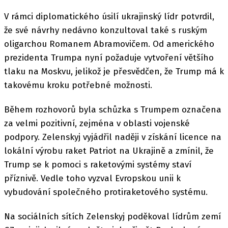
V rámci diplomatického úsilí ukrajinský lídr potvrdil,
že své návrhy nedávno konzultoval také s ruským
oligarchou Romanem Abramovičem. Od amerického
prezidenta Trumpa nyní požaduje vytvoření většího
tlaku na Moskvu, jelikož je přesvědčen, že Trump má k
takovému kroku potřebné možnosti.
Během rozhovorů byla schůzka s Trumpem označena
za velmi pozitivní, zejména v oblasti vojenské
podpory. Zelenskyj vyjádřil naději v získání licence na
lokální výrobu raket Patriot na Ukrajině a zmínil, že
Trump se k pomoci s raketovými systémy staví
příznivě. Vedle toho vyzval Evropskou unii k
vybudování společného protiraketového systému.
Na sociálních sítích Zelenskyj poděkoval lídrům zemí