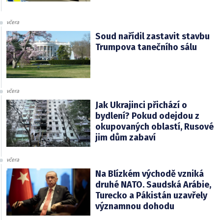
včera
Soud nařídil zastavit stavbu
Trumpova tanečního sálu
včera
Jak Ukrajinci přichází o
bydlení? Pokud odejdou z
okupovaných oblastí, Rusové
jim dům zabaví
včera
Na Blízkém východě vzniká
druhé NATO. Saudská Arábie,
Turecko a Pákistán uzavřely
významnou dohodu