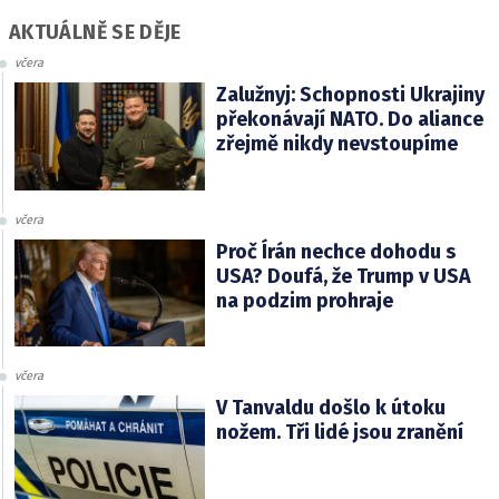
AKTUÁLNĚ SE DĚJE
včera
Zalužnyj: Schopnosti Ukrajiny
překonávají NATO. Do aliance
zřejmě nikdy nevstoupíme
včera
Proč Írán nechce dohodu s
USA? Doufá, že Trump v USA
na podzim prohraje
včera
V Tanvaldu došlo k útoku
nožem. Tři lidé jsou zranění