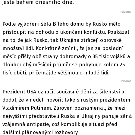
ještě během dnešního dne.
Podle vyjádření šéfa Bílého domu by Rusko mělo
přistoupit na dohodu o ukončení konfliktu. Poukázal
na to, že jak Rusko, tak Ukrajina ztrácejí obrovské
množství lidí. Konkrétně zmínil, že jen za poslední
měsíc přišly obě strany dohromady o 35 tisíc vojáků a
dlouhodobý měsíční průměr se pohybuje kolem 25
tisíc obětí, přičemž jde většinou o mladé lidi.
Prezident USA označil současné dění za šílenství a
dodal, že v neděli hovořil také s ruským prezidentem
Vladimirem Putinem. Zároveň poznamenal, že mezi
nejvyššími představiteli Ruska a Ukrajiny panuje silná
vzájemná antipatie, což komplikuje situaci před
dalšími plánovanými rozhovory.