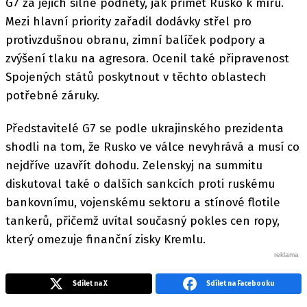
G7 za jejich silné podněty, jak přimět Rusko k míru.
Mezi hlavní priority zařadil dodávky střel pro
protivzdušnou obranu, zimní balíček podpory a
zvýšení tlaku na agresora. Ocenil také připravenost
Spojených států poskytnout v těchto oblastech
potřebné záruky.
Představitelé G7 se podle ukrajinského prezidenta
shodli na tom, že Rusko ve válce nevyhrává a musí co
nejdříve uzavřít dohodu. Zelenskyj na summitu
diskutoval také o dalších sankcích proti ruskému
bankovnímu, vojenskému sektoru a stínové flotile
tankerů, přičemž uvítal současný pokles cen ropy,
který omezuje finanční zisky Kremlu.
Sdílet na X
Sdílet na Facebooku