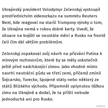
Ukrajinský prezident Volodymyr Zelenskyj vystoupil
prostřednictvím videovzkazu na summitu Reuters
Next, kde reagoval na starší Trumpovy výroky o tom,
že Ukrajina nemá v rukou dobré karty. Uvedl, že
situace na bojišti se neustále mění a Rusko na frontě
čelí čím dál větším problémům.
Zelenskyj zopakoval svůj návrh na přizvání Putina k
mírovým rozhovorům, které by se měly uskutečnit
ještě před nadcházející zimou. Jako vhodné místo
navrhl neutrální půdu ve třetí zemi, přičemž zmínil
Švýcarsko, Turecko, Spojené státy nebo některý ze
států Blízkého východu. Připomněl uplynulou těžkou
zimu na Ukrajině a dodal, že ta příští nebude
jednoduchá ani pro Rusko.