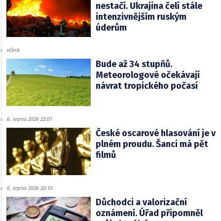
nestačí. Ukrajina čelí stále
intenzivnějším ruským
úderům
včera
Bude až 34 stupňů.
Meteorologové očekávají
návrat tropického počasí
6. srpna 2026 22:01
České oscarové hlasování je v
plném proudu. Šanci má pět
filmů
6. srpna 2026 20:10
Důchodci a valorizační
oznámení. Úřad připomněl