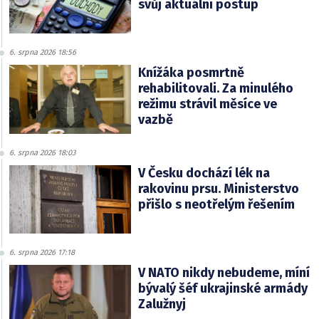
svůj aktuální postup
6. srpna 2026 18:56
Knížáka posmrtně
rehabilitovali. Za minulého
režimu strávil měsíce ve
vazbě
6. srpna 2026 18:03
V Česku dochází lék na
rakovinu prsu. Ministerstvo
přišlo s neotřelým řešením
6. srpna 2026 17:18
V NATO nikdy nebudeme, míní
bývalý šéf ukrajinské armády
Zalužnyj