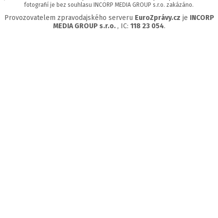
fotografií je bez souhlasu INCORP MEDIA GROUP s.r.o. zakázáno.
Provozovatelem zpravodajského serveru
EuroZprávy.cz
je
INCORP
MEDIA GROUP s.r.o.
, IC:
118 23 054
.