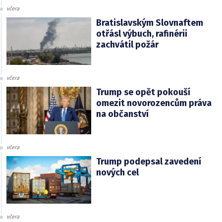
včera
Bratislavským Slovnaftem
otřásl výbuch, rafinérii
zachvátil požár
včera
Trump se opět pokouší
omezit novorozencům práva
na občanství
včera
Trump podepsal zavedení
nových cel
včera