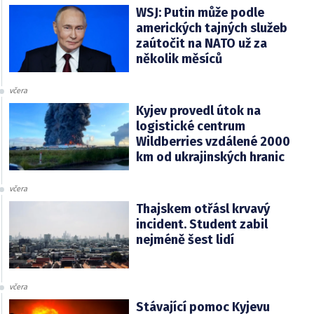
WSJ: Putin může podle
amerických tajných služeb
zaútočit na NATO už za
několik měsíců
včera
Kyjev provedl útok na
logistické centrum
Wildberries vzdálené 2000
km od ukrajinských hranic
včera
Thajskem otřásl krvavý
incident. Student zabil
nejméně šest lidí
včera
Stávající pomoc Kyjevu