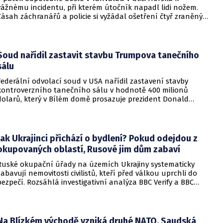
vážnému incidentu, při kterém útočník napadl lidi nožem.
Zásah záchranářů a policie si vyžádal ošetření čtyř zraněných
osob, přičemž tři z nich utrpěly těžká poranění.
Soud nařídil zastavit stavbu Trumpova tanečního
sálu
Federální odvolací soud v USA nařídil zastavení stavby
kontroverzního tanečního sálu v hodnotě 400 milionů
dolarů, který v Bílém domě prosazuje prezident Donald
Trump. Páteční rozhodnutí představuje vážnou překážku pro
administrativu a otevírá cestu k právní bitvě před Nejvyšším
soudem.
Jak Ukrajinci přichází o bydlení? Pokud odejdou z
okupovaných oblastí, Rusové jim dům zabaví
Ruské okupační úřady na územích Ukrajiny systematicky
zabavují nemovitosti civilistů, kteří před válkou uprchli do
bezpečí. Rozsáhlá investigativní analýza BBC Verify a BBC
Russian odhalila, že od roku 2024 bylo identifikováno k
zabavení nebo již přímo zkonfiskováno přes 34 tisíc domů a
bytů.
Na Blízkém východě vzniká druhé NATO. Saudská