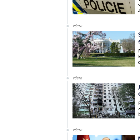
včera
včera
včera