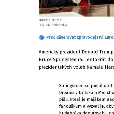
Donald Trump
Foto: The White House
Proč důvěřovat zpravodajství Euro
Americký prezident Donald Trump 
Bruce Springsteena. Tentokrát do
prezidentských voleb Kamalu Harr
Springsteen se pustil do
Dreams v britském Manchest
píšu, která je majákem nad
fanouškům a vyzval je, aby
hudebníka doputovaly i do