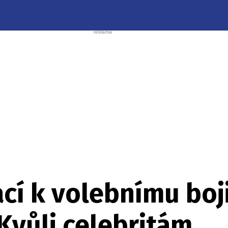
cí k volebnímu boji
Kvůli celebritám