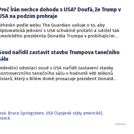
Proč Írán nechce dohodu s USA? Doufá, že Trump v
USA na podzim prohraje
Teherán podle webu The Guardian usiluje o to, aby
diplomatická jednání s USA schválně protáhl a udržel tak
amerického prezidenta Donalda Trumpa v probíhajícím
konfliktu až do podzimních voleb do Kongresu. Cílem íránské
strany je uštědřit americkému prezidentovi politickou ránu,
Soud nařídil zastavit stavbu Trumpova tanečního
která by se mohla vyrovnat krizi s americkými teheránskými
rukojmími za prezidenta Jimmyho Cartera.
sálu
Federální odvolací soud v USA nařídil zastavení stavby
kontroverzního tanečního sálu v hodnotě 400 milionů
dolarů, který v Bílém domě prosazuje prezident Donald
Trump. Páteční rozhodnutí představuje vážnou překážku pro
administrativu a otevírá cestu k právní bitvě před Nejvyšším
soudem.
ová
,
Bruce Springsteen
,
USA (Spojené státy americké)
,
yoncé