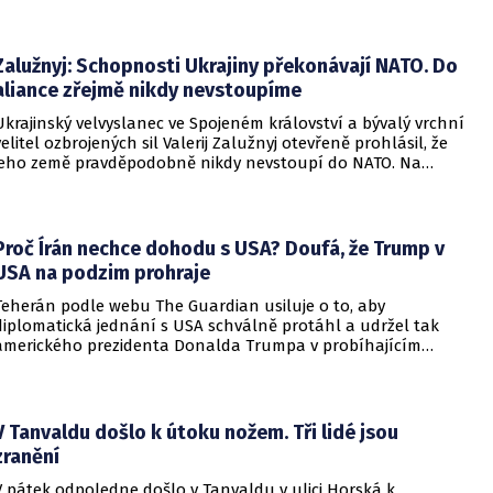
Zalužnyj: Schopnosti Ukrajiny překonávají NATO. Do
aliance zřejmě nikdy nevstoupíme
Ukrajinský velvyslanec ve Spojeném království a bývalý vrchní
velitel ozbrojených sil Valerij Zalužnyj otevřeně prohlásil, že
jeho země pravděpodobně nikdy nevstoupí do NATO. Na
setkání s evropskými velvyslanci uvedl, že se v otázce členství
pohyboval celá léta, avšak současná realita ukazuje, že
alianční standardy jsou pro Kyjev v současné podobě
nedosažitelné.
Proč Írán nechce dohodu s USA? Doufá, že Trump v
USA na podzim prohraje
Teherán podle webu The Guardian usiluje o to, aby
diplomatická jednání s USA schválně protáhl a udržel tak
amerického prezidenta Donalda Trumpa v probíhajícím
konfliktu až do podzimních voleb do Kongresu. Cílem íránské
strany je uštědřit americkému prezidentovi politickou ránu,
která by se mohla vyrovnat krizi s americkými teheránskými
rukojmími za prezidenta Jimmyho Cartera.
V Tanvaldu došlo k útoku nožem. Tři lidé jsou
zranění
V pátek odpoledne došlo v Tanvaldu v ulici Horská k