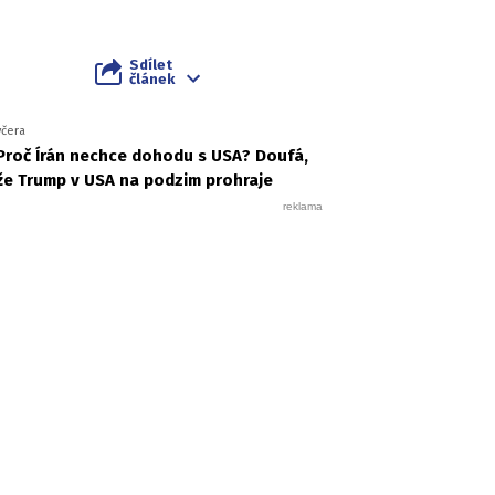
Sdílet
článek
včera
Proč Írán nechce dohodu s USA? Doufá,
že Trump v USA na podzim prohraje