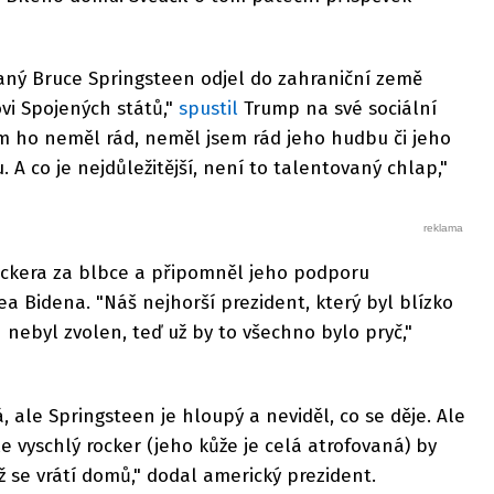
aný Bruce Springsteen odjel do zahraniční země
vi Spojených států,"
spustil
Trump na své sociální
jsem ho neměl rád, neměl jsem rád jeho hudbu či jeho
. A co je nejdůležitější, není to talentovaný chlap,"
ockera za blbce a připomněl jeho podporu
a Bidena. "Náš nejhorší prezident, který byl blízko
 nebyl zvolen, teď už by to všechno bylo pryč,"
á, ale Springsteen je hloupý a neviděl, co se děje. Ale
e vyschlý rocker (jeho kůže je celá atrofovaná) by
ž se vrátí domů," dodal americký prezident.