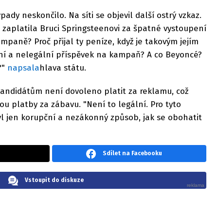
ady neskončilo. Na síti se objevil další ostrý vzkaz.
 zaplatila Bruci Springsteenovi za špatné vystoupení
mpaně? Proč přijal ty peníze, když je takovým jejím
ní a nelegální příspěvek na kampaň? A co Beyoncé?
?"
napsala
hlava státu.
Kandidátům není dovoleno platit za reklamu, což
u platby za zábavu. "Není to legální. Pro tyto
byl jen korupční a nezákonný způsob, jak se obohatit
Sdílet na Facebooku
Vstoupit do diskuze