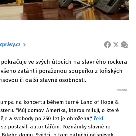
Zprávy.cz
FACEBOOK
X
ZPRÁ
pokračuje ve svých útocích na slavného rockera
 všeho zatáhl i poraženou soupeřku z loňských
isovou či další slavné osobnosti.
 Trumpa na koncertu během turné Land of Hope &
eru. "Můj domov, Amerika, kterou miluji, o které
ěje a svobody po 250 let je ohrožena,"
řekl
 se postavili autoritářům. Poznámky slavného
 Bílého domu. Svědčil o tom páteční příspěvek