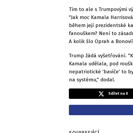
Tím to ale s Trumpovými výp
"Jak moc Kamala Harrisová
během její prezidentské ka
fanouškem? Není to zásad
A kolik šlo Oprah a Bonovi
Trump žádá vyšetřování. "
Kamala udělala, pod rouško
nepatriotické 'baviče' to 
na systému," dodal.
Sdílet na X