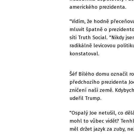
amerického prezidenta.
"Vidím, že hodně přeceňov
mluvit špatně o prezidento
síti Truth Social. "Nikdy 
radikálně levicovou politiku
konstatoval.
Šéf Bílého domu označil r
předchozího prezidenta Joe
zničení naší země. Kdybych
udeřil Trump.
"Ospalý Joe netušil, co děl
mohl to vůbec vidět? Tenhl
měl držet jazyk za zuby, ne