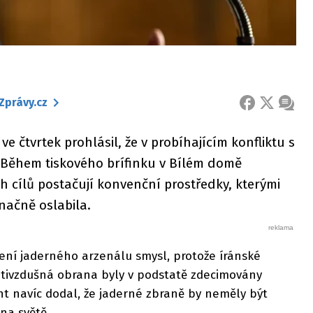
Zprávy.cz
FACEBOOK
X
ZPRÁ
 čtvrtek prohlásil, že v probíhajícím konfliktu s
 Během tiskového brífinku v Bílém domě
ch cílů postačují konvenční prostředky, kterými
načně oslabila.
ní jaderného arzenálu smysl, protože íránské
rotivzdušná obrana byly v podstatě zdecimovány
nt navíc dodal, že jaderné zbraně by neměly být
na světě.