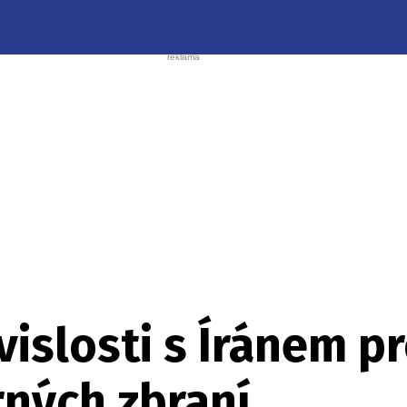
islosti s Íránem pr
rných zbraní