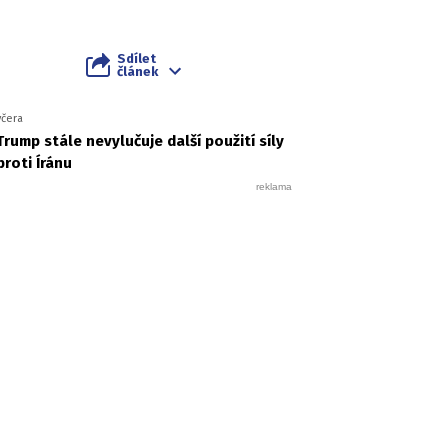
Sdílet
článek
včera
Trump stále nevylučuje další použití síly
proti Íránu