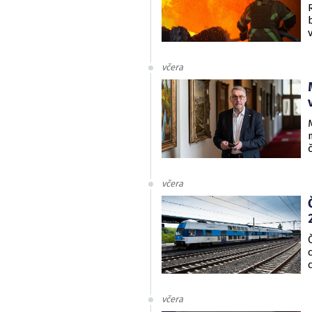
včera
včera
včera