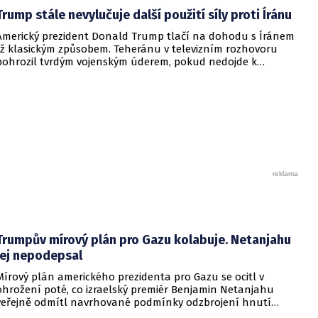
předběžnou dohodou spokojen, izraelská vláda dala jasně
Trump stále nevylučuje další použití síly proti Íránu
najevo, že finální text nepodepsala.
Americký prezident Donald Trump tlačí na dohodu s Íránem
již klasickým způsobem. Teheránu v televizním rozhovoru
pohrozil tvrdým vojenským úderem, pokud nedojde k
otevření Hormuzského průlivu.
Trumpův mírový plán pro Gazu kolabuje. Netanjahu
jej nepodepsal
Mírový plán amerického prezidenta pro Gazu se ocitl v
ohrožení poté, co izraelský premiér Benjamin Netanjahu
veřejně odmítl navrhované podmínky odzbrojení hnutí
Hamás. Zatímco šéf Bílého domu dříve tvrdil, že Izrael je s