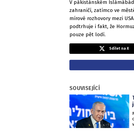
V pákistánském Islámábádu
zahraničí, zatímco ve měst
mírové rozhovory mezi USA 
podtrhuje i fakt, že Horm
pouze pět lodí.
Sdílet na X
SOUVISEJÍCÍ