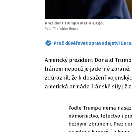
Prezident Trump v Mar-a-Lago.
Foto: The White House
Proč důvěřovat zpravodajství Euro
Americký prezident Donald Trump ve
Íránem nepoužije jaderné zbraně.
zdůraznil, že k dosažení vojenský
americká armáda íránské síly již z
Podle Trumpa nemá nasaze
námořnictvo, letectvo i p
běžnými zbraněmi. Prezide
povoleny k použití nikomu 