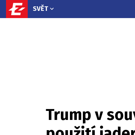
SVĚT
Trump v souv
použití jade