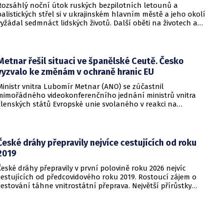
Rozsáhlý noční útok ruských bezpilotních letounů a
balistických střel si v ukrajinském hlavním městě a jeho okolí
vyžádal sedmnáct lidských životů. Další oběti na životech a
desítky zraněných hlásí také regiony Charkiv a Doněck,
přičemž celková bilance dosavadních střetů vzrostla na
nejméně dvacet jedna mrtvých.
Metnar řešil situaci ve španělské Ceutě. Česko
vyzvalo ke změnám v ochraně hranic EU
Ministr vnitra Lubomír Metnar (ANO) se zúčastnil
mimořádného videokonferenčního jednání ministrů vnitra
členských států Evropské unie svolaného v reakci na
migrační situaci ve španělské exklávě Ceuta. Hlavním
tématem byl aktuální vývoj, přijatá opatření i další postup
při ochraně vnějších hranic Evropské unie.
České dráhy přepravily nejvíce cestujících od roku
2019
České dráhy přepravily v první polovině roku 2026 nejvíc
cestujících od předcovidového roku 2019. Rostoucí zájem o
cestování táhne vnitrostátní přeprava. Největší přírůstky
cestujících zaznamenal dopravce v rámci regionálních
dopravních systémů a na vybraných dálkových linkách s
velkým konkurenčním potenciálem, především v porovnání s