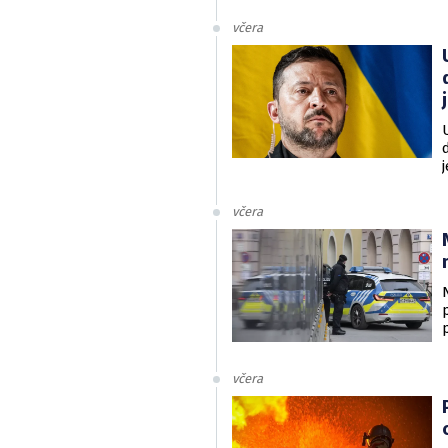
včera
v
včera
včera