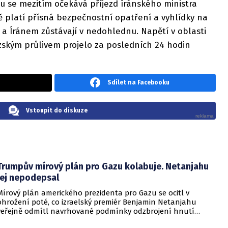
 se mezitím očekává příjezd íránského ministra
ě platí přísná bezpečnostní opatření a vyhlídky na
a Íránem zůstávají v nedohlednu. Napětí v oblasti
uzským průlivem projelo za posledních 24 hodin
Sdílet na Facebooku
Vstoupit do diskuze
Trumpův mírový plán pro Gazu kolabuje. Netanjahu
jej nepodepsal
Mírový plán amerického prezidenta pro Gazu se ocitl v
ohrožení poté, co izraelský premiér Benjamin Netanjahu
veřejně odmítl navrhované podmínky odzbrojení hnutí
Hamás. Zatímco šéf Bílého domu dříve tvrdil, že Izrael je s