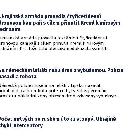
předběžnou dohodou spokojen, izraelská vláda dala jasně
najevo, že finální text nepodepsala.
Ukrajinská armáda provedla čtyřicetidenní
dronovou kampaň s cílem přinutit Kreml k mírovým
jednáním
Ukrajinská armáda provedla rozsáhlou čtyřicetidenní
dronovou kampaň s cílem přinutit Kreml k mírovým
jednáním. Přestože tato ofenziva nedokázala vynutit
okamžité příměří, způsobila obrovské a citelné škody v ruské
ojenské i civilní logistice.
Na německém letišti našli dron s výbušninou. Policie
nasadila robota
Německá policie musela na letišti v Lipsku nasadit
protibombového robota poté, co byl v zabezpečeném
prostoru nákladní zóny objeven dron vybavený výbušným
zařízením. Incident se odehrál v bezprostřední blízkosti
ukrajinského nákladního letounu a vyžádal si dočasné
přerušení provozu i odklonění několika letů.
Počet mrtvých po ruském útoku stoupá. Ukrajině
chybí interceptory