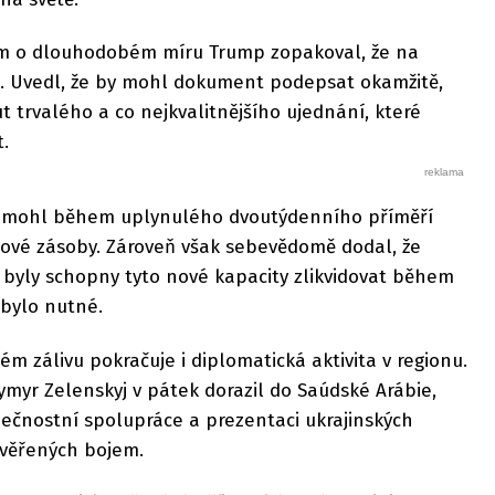
ním o dlouhodobém míru Trump zopakoval, že na
. Uvedl, že by mohl dokument podepsat okamžitě,
t trvalého a co nejkvalitnějšího ujednání, které
.
rán mohl během uplynulého dvoutýdenního příměří
ňové zásoby. Zároveň však sebevědomě dodal, že
 byly schopny tyto nové kapacity zlikvidovat během
 bylo nutné.
ém zálivu pokračuje i diplomatická aktivita v regionu.
ymyr Zelenskyj v pátek dorazil do Saúdské Arábie,
pečnostní spolupráce a prezentaci ukrajinských
ověřených bojem.